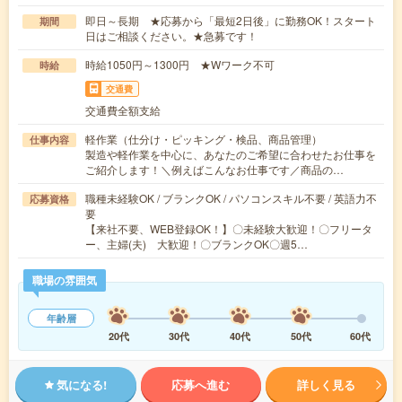
即日～長期 ★応募から「最短2日後」に勤務OK！スタート
期間
日はご相談ください。★急募です！
時給1050円～1300円 ★Wワーク不可
時給
交通費
交通費全額支給
軽作業（仕分け・ピッキング・検品、商品管理）
仕事内容
製造や軽作業を中心に、あなたのご希望に合わせたお仕事を
ご紹介します！＼例えばこんなお仕事です／商品の…
職種未経験OK / ブランクOK / パソコンスキル不要 / 英語力不
応募資格
要
【来社不要、WEB登録OK！】〇未経験大歓迎！〇フリータ
ー、主婦(夫) 大歓迎！〇ブランクOK〇週5…
職場の雰囲気
年齢層
20代
30代
40代
50代
60代
気になる!
応募へ進む
詳しく見る