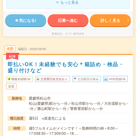
もっと見る
気になる!
応募へ進む
詳しく見る
派遣会社
オプト株式会社
未読
掲載日
2026/08/06
NEW
即払いOK！未経験でも安心＊箱詰め・検品・
盛り付けなど
職種未経験OK
交通費別途支給あり
土日祝日が休み
WEB登録OK
派遣
愛媛県松山市
勤務地
松山(愛媛県)駅から---分／松山市駅から---分／大街道駅から--
-分／勝山町駅から---分／警察署前駅から---分
週5日 ※派遣先による
曜日頻度
週5フルタイムがメインです！＜勤務時間の例＞8:00～
時間
17:008:30～17:309:00～18:…