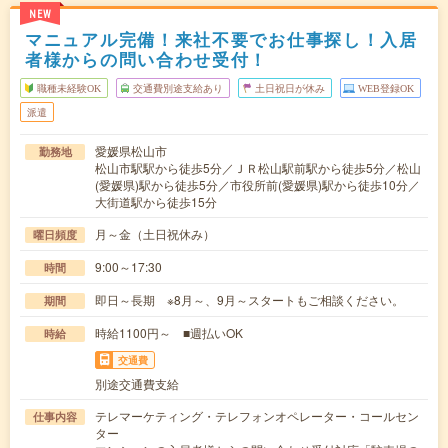
NEW
マニュアル完備！来社不要でお仕事探し！入居
者様からの問い合わせ受付！
職種未経験OK
交通費別途支給あり
土日祝日が休み
WEB登録OK
派遣
愛媛県松山市
勤務地
松山市駅駅から徒歩5分／ＪＲ松山駅前駅から徒歩5分／松山
(愛媛県)駅から徒歩5分／市役所前(愛媛県)駅から徒歩10分／
大街道駅から徒歩15分
月～金（土日祝休み）
曜日頻度
9:00～17:30
時間
即日～長期 ※8月～、9月～スタートもご相談ください。
期間
時給1100円～ ■週払いOK
時給
交通費
別途交通費支給
テレマーケティング・テレフォンオペレーター・コールセン
仕事内容
ター