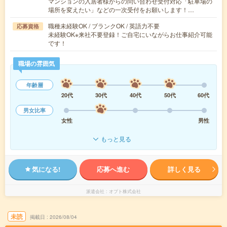
マンションの入居者様からの問い合わせ受付対応「駐車場の
場所を変えたい」などの一次受付をお願いします！…
職種未経験OK / ブランクOK / 英語力不要
応募資格
未経験OK※来社不要登録！ご自宅にいながらお仕事紹介可能
です！
職場の雰囲気
年齢層
20代
30代
40代
50代
60代
男女比率
女性
男性
もっと見る
気になる!
応募へ進む
詳しく見る
派遣会社
オプト株式会社
未読
掲載日
2026/08/04