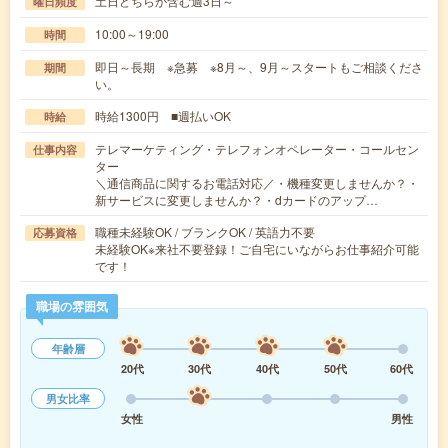
土日どちらか含む週3日～
曜日頻度
10:00～19:00
時間
即日～長期 ※急募 ※8月～、9月～スタートもご相談くださ
期間
い。
時給1300円 ■週払いOK
時給
テレマーケティング・テレフォンオペレーター・コールセン
仕事内容
ター
＼通信商品に関するお電話対応／・機種変更しませんか？・
新サービスに変更しませんか？・dカードのアップ…
職種未経験OK / ブランクOK / 英語力不要
応募資格
未経験OK※来社不要登録！ご自宅にいながらお仕事紹介可能
です！
職場の雰囲気
年齢層
20代
30代
40代
50代
60代
男女比率
女性
男性