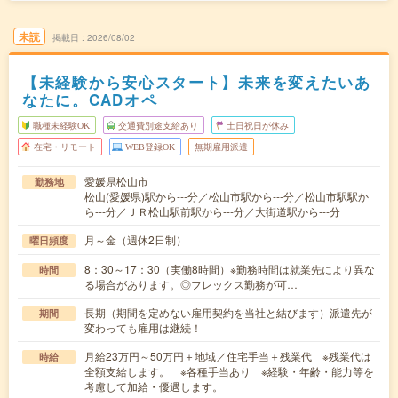
未読
掲載日
2026/08/02
【未経験から安心スタート】未来を変えたいあ
なたに。CADオペ
職種未経験OK
交通費別途支給あり
土日祝日が休み
在宅・リモート
WEB登録OK
無期雇用派遣
愛媛県松山市
勤務地
松山(愛媛県)駅から---分／松山市駅から---分／松山市駅駅か
ら---分／ＪＲ松山駅前駅から---分／大街道駅から---分
月～金（週休2日制）
曜日頻度
8：30～17：30（実働8時間）※勤務時間は就業先により異な
時間
る場合があります。◎フレックス勤務が可…
長期（期間を定めない雇用契約を当社と結びます）派遣先が
期間
変わっても雇用は継続！
月給23万円～50万円＋地域／住宅手当＋残業代 ※残業代は
時給
全額支給します。 ※各種手当あり ※経験・年齢・能力等を
考慮して加給・優遇します。