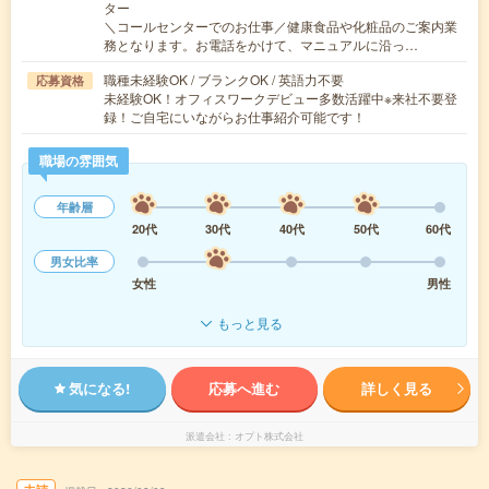
ター
＼コールセンターでのお仕事／健康食品や化粧品のご案内業
務となります。お電話をかけて、マニュアルに沿っ…
職種未経験OK / ブランクOK / 英語力不要
応募資格
未経験OK！オフィスワークデビュー多数活躍中※来社不要登
録！ご自宅にいながらお仕事紹介可能です！
職場の雰囲気
年齢層
20代
30代
40代
50代
60代
男女比率
女性
男性
もっと見る
気になる!
応募へ進む
詳しく見る
派遣会社
オプト株式会社