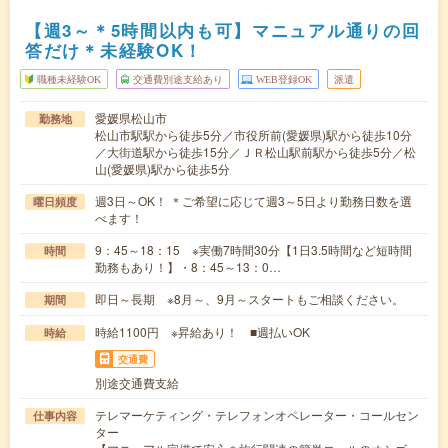
【週3～＊5時間以内も可】マニュアル通りの回
答だけ＊未経験OK！
職種未経験OK
交通費別途支給あり
WEB登録OK
派遣
愛媛県松山市
勤務地
松山市駅駅から徒歩5分／市役所前(愛媛県)駅から徒歩10分
／大街道駅から徒歩15分／ＪＲ松山駅前駅から徒歩5分／松
山(愛媛県)駅から徒歩5分
週3日～OK！ ＊ご希望に応じて週3～5日より勤務日数を選
曜日頻度
べます！
9：45～18：15 ※実働7時間30分【1日3.5時間など短時間
時間
勤務もあり！】・8：45～13：0…
即日～長期 ※8月～、9月～スタートもご相談ください。
期間
時給1100円 ※昇給あり！ ■週払いOK
時給
交通費
別途交通費支給
テレマーケティング・テレフォンオペレーター・コールセン
仕事内容
ター