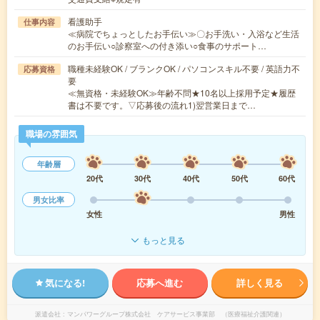
看護助手
仕事内容
≪病院でちょっとしたお手伝い≫〇お手洗い・入浴など生活
のお手伝い○診察室への付き添い○食事のサポート…
職種未経験OK / ブランクOK / パソコンスキル不要 / 英語力不
応募資格
要
≪無資格・未経験OK≫年齢不問★10名以上採用予定★履歴
書は不要です。▽応募後の流れ1)翌営業日まで…
職場の雰囲気
年齢層
20代
30代
40代
50代
60代
男女比率
女性
男性
もっと見る
気になる!
応募へ進む
詳しく見る
派遣会社
マンパワーグループ株式会社 ケアサービス事業部 （医療福祉介護関連）