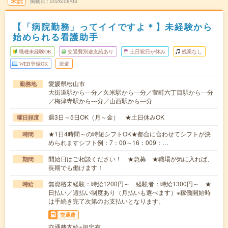
未読
掲載日
2026/08/03
【「病院勤務」ってイイですよ＊】未経験から
始められる看護助手
職種未経験OK
交通費別途支給あり
土日祝日が休み
残業なし
WEB登録OK
派遣
愛媛県松山市
勤務地
大街道駅から---分／久米駅から---分／萱町六丁目駅から---分
／梅津寺駅から---分／山西駅から---分
週3日～5日OK（月～金） ★土日休みOK
曜日頻度
★1日4時間～の時短シフトOK★都合に合わせてシフトが決
時間
められますシフト例：7：00～16：009：…
開始日はご相談ください！ ★急募 ★職場が気に入れば、
期間
長期でも働けます！
無資格未経験：時給1200円～ 経験者：時給1300円～ ★
時給
日払い／週払い制度あり（月払いも選べます）※稼働開始時
は手続き完了次第のお支払いとなります。
交通費
交通費支給※規定有