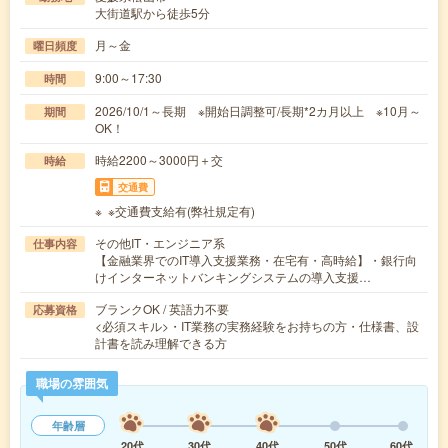
大街道駅から徒歩5分
月～金
曜日頻度
9:00～17:30
時間
2026/10/1～長期 ※開始日調整可/長期*2カ月以上 ※10月～
期間
OK！
時給2200～3000円＋交
時給
交通費
※ ※交通費支給有(弊社規定有)
その他IT・エンジニア系
仕事内容
【金融業界でのIT導入支援業務・在宅有・高時給】・銀行向
けインターネットバンキングシステムの導入支援…
ブランクOK / 英語力不要
応募資格
<必須スキル>・IT業務の実務経験をお持ちの方・仕様書、設
計書を読み理解できる方
職場の雰囲気
年齢層
20代
30代
40代
50代
60代