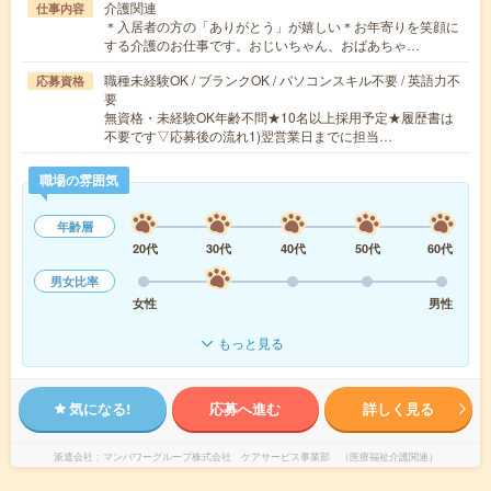
介護関連
仕事内容
＊入居者の方の「ありがとう」が嬉しい＊お年寄りを笑顔に
する介護のお仕事です。おじいちゃん、おばあちゃ…
職種未経験OK / ブランクOK / パソコンスキル不要 / 英語力不
応募資格
要
無資格・未経験OK年齢不問★10名以上採用予定★履歴書は
不要です▽応募後の流れ1)翌営業日までに担当…
職場の雰囲気
年齢層
20代
30代
40代
50代
60代
男女比率
女性
男性
もっと見る
気になる!
応募へ進む
詳しく見る
派遣会社
マンパワーグループ株式会社 ケアサービス事業部 （医療福祉介護関連）