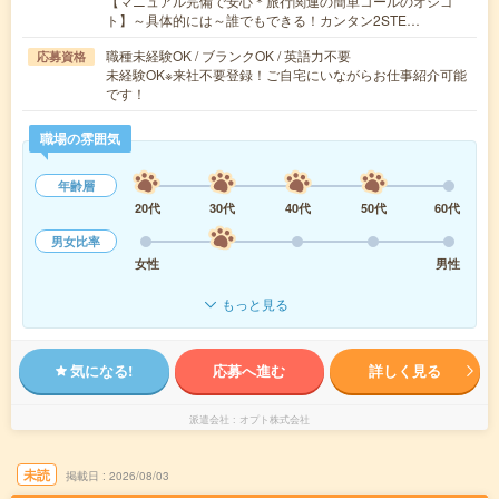
【マニュアル完備で安心＊旅行関連の簡単コールのオシゴ
ト】～具体的には～誰でもできる！カンタン2STE…
職種未経験OK / ブランクOK / 英語力不要
応募資格
未経験OK※来社不要登録！ご自宅にいながらお仕事紹介可能
です！
職場の雰囲気
年齢層
20代
30代
40代
50代
60代
男女比率
女性
男性
もっと見る
気になる!
応募へ進む
詳しく見る
派遣会社
オプト株式会社
未読
掲載日
2026/08/03