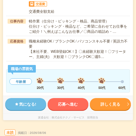
交通費
交通費全額支給
軽作業（仕分け・ピッキング・検品、商品管理）
仕事内容
仕分け・ピッキング・検品など、ご希望に合わせてお仕事を
ご紹介！＼例えばこんなお仕事／〇商品の箱詰め・…
職種未経験OK / ブランクOK / パソコンスキル不要 / 英語力不
応募資格
要
【来社不要、WEB登録OK！】〇未経験大歓迎！〇フリータ
ー、主婦(夫) 大歓迎！〇ブランクOK〇週5…
職場の雰囲気
年齢層
20代
30代
40代
50代
60代
気になる!
応募へ進む
詳しく見る
派遣会社
株式会社テクノ・サービス 採用担当
未読
掲載日
2026/08/06