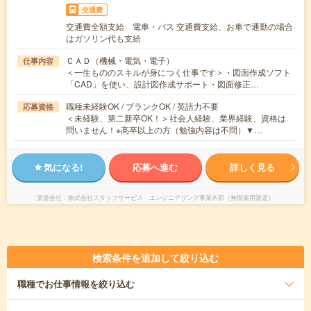
交通費
交通費全額支給 電車・バス 交通費支給、お車で通勤の場合
はガソリン代も支給
ＣＡＤ（機械・電気・電子）
仕事内容
＜一生もののスキルが身につく仕事です＞・図面作成ソフト
「CAD」を使い、設計図作成サポート・図面修正…
職種未経験OK / ブランクOK / 英語力不要
応募資格
＜未経験、第二新卒OK！＞社会人経験、業界経験、資格は
問いません！※高卒以上の方（勉強内容は不問）▼…
気になる!
応募へ進む
詳しく見る
派遣会社
株式会社スタッフサービス エンジニアリング事業本部（無期雇用派遣）
検索条件を追加して絞り込む
職種
でお仕事情報を絞り込む