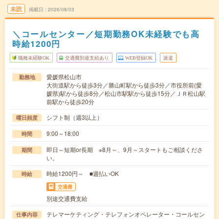
未読
掲載日
2026/08/03
＼コールセンター／短期勤務OK未経験でも高
時給1200円
職種未経験OK
交通費別途支給あり
WEB登録OK
派遣
愛媛県松山市
勤務地
大街道駅から徒歩3分／勝山町駅から徒歩3分／市役所前(愛
媛県)駅から徒歩8分／松山市駅駅から徒歩15分／ＪＲ松山駅
前駅から徒歩20分
シフト制（週3以上）
曜日頻度
9:00～18:00
時間
即日～短期or長期 ※8月～、9月～スタートもご相談くださ
期間
い。
時給1200円～ ■週払いOK
時給
交通費
別途交通費支給
テレマーケティング・テレフォンオペレーター・コールセン
仕事内容