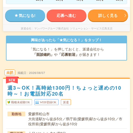
気になる!
応募へ進む
詳しく見る
派遣会社
マンパワーグループ株式会社 ソリューション・サービス広島支店
興味があったら「★気になる！」をタップ！
「気になる！」を押しておくと、派遣会社から
「面談確約」
や
「応募歓迎」
が届きます！
未読
掲載日
2026/08/07
NEW
週3～OK！高時給1300円！ちょっと遅めの10
時～！お電話対応20名
職種未経験OK
WEB登録OK
派遣
愛媛県松山市
勤務地
大街道駅から徒歩5分／県庁前(愛媛県)駅から徒歩10分／市
役所前(愛媛県)駅から徒歩10分