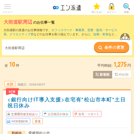
メニュー
気になる!
ログイン
検索
大街道駅周辺
のお仕事一覧
大街道駅の派遣のお仕事情報です。
オフィスワーク・事務系
、
営業・販売・サービス
系
、
クリエイティブ系
などのお仕事を取り揃えています。さらに、
短期
・
単発
などの
期間や、
職種未経験OK
などのこだわり条件で絞り込んでいただけます。
条件の変更
また、
愛大医学部南口駅
・
粟井駅
・
石手川公園駅
・
市坪駅
・
伊予市駅
など近隣駅のお
大街道駅周辺
仕事もご確認いただけます。
10
1,275
全
件
平均時給:
円
時給順
新着順
未読
掲載日
2026/08/07
NEW
<銀行向けIT導入支援>在宅有*松山市本町*土日
祝日休み
交通費別途支給あり
土日祝日が休み
在宅・リモート
WEB登録OK
派遣
愛媛県松山市
勤務地