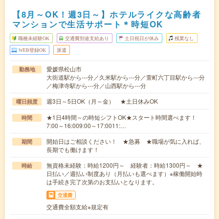
【8月～OK！週3日～】ホテルライクな高齢者
マンションで生活サポート＊時短OK
職種未経験OK
交通費別途支給あり
土日祝日が休み
残業なし
WEB登録OK
派遣
愛媛県松山市
勤務地
大街道駅から---分／久米駅から---分／萱町六丁目駅から---分
／梅津寺駅から---分／山西駅から---分
週3日～5日OK（月～金） ★土日休みOK
曜日頻度
★1日4時間～の時短シフトOK★スタート時間選べます！
時間
7:00～16:009:00～17:0011:…
開始日はご相談ください！ ★急募 ★職場が気に入れば、
期間
長期でも働けます！
無資格未経験：時給1200円～ 経験者：時給1300円～ ★
時給
日払い／週払い制度あり（月払いも選べます）※稼働開始時
は手続き完了次第のお支払いとなります。
交通費
交通費全額支給※規定有