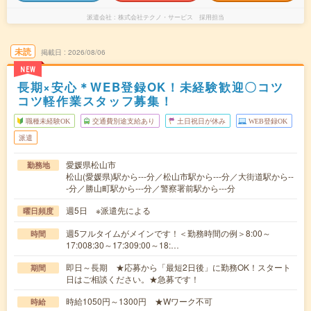
派遣会社
株式会社テクノ・サービス 採用担当
未読
掲載日
2026/08/06
NEW
長期×安心＊WEB登録OK！未経験歓迎〇コツ
コツ軽作業スタッフ募集！
職種未経験OK
交通費別途支給あり
土日祝日が休み
WEB登録OK
派遣
愛媛県松山市
勤務地
松山(愛媛県)駅から---分／松山市駅から---分／大街道駅から--
-分／勝山町駅から---分／警察署前駅から---分
週5日 ※派遣先による
曜日頻度
週5フルタイムがメインです！＜勤務時間の例＞8:00～
時間
17:008:30～17:309:00～18:…
即日～長期 ★応募から「最短2日後」に勤務OK！スタート
期間
日はご相談ください。★急募です！
時給1050円～1300円 ★Wワーク不可
時給