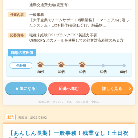
通勤交通費支給(規定有)
一般事務
仕事内容
【大手企業でチームサポート補助業務】・マニュアルに沿っ
たシステム・Excel操作(書類仕分け、納品物…
職種未経験OK / ブランクOK / 英語力不要
応募資格
Outlookなどのメールを使用しての顧客対応経験のある方
職場の雰囲気
年齢層
20代
30代
40代
50代
60代
気になる!
応募へ進む
詳しく見る
派遣会社
マンパワーグループ株式会社 中四国
未読
掲載日
2026/08/02
【あんしん長期】一般事務！残業なし！土日祝