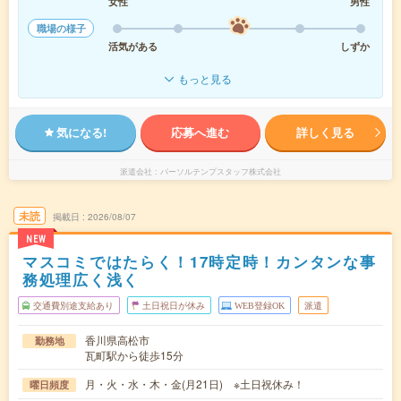
女性
男性
職場の様子
活気がある
しずか
もっと見る
気になる!
応募へ進む
詳しく見る
派遣会社
パーソルテンプスタッフ株式会社
未読
掲載日
2026/08/07
NEW
マスコミではたらく！17時定時！カンタンな事
務処理広く浅く
交通費別途支給あり
土日祝日が休み
WEB登録OK
派遣
香川県高松市
勤務地
瓦町駅から徒歩15分
月・火・水・木・金(月21日) ※土日祝休み！
曜日頻度