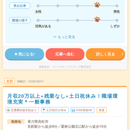
男女比率
女性
男性
職場の様子
活気がある
しずか
もっと見る
気になる!
応募へ進む
詳しく見る
派遣会社
パーソルテンプスタッフ株式会社
未読
掲載日
2026/08/01
月収20万以上×残業なし×土日祝休み！職場環
境充実＊一般事務
交通費別途支給あり
土日祝日が休み
WEB登録OK
派遣
香川県高松市
勤務地
瓦町駅から徒歩9分／栗林公園北口駅から徒歩10分