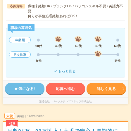
職種未経験OK / ブランクOK / パソコンスキル不要 / 英語力不
応募資格
要
何らか事務処理経験あればOK！
職場の雰囲気
年齢層
20代
30代
40代
50代
60代
男女比率
女性
男性
もっと見る
気になる!
応募へ進む
詳しく見る
派遣会社
パーソルテンプスタッフ株式会社
未読
掲載日
2026/08/06
NEW
月収21万～22万以上！大手で安心！長期的に