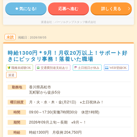
気になる!
応募へ進む
詳しく見る
派遣会社
パーソルテンプスタッフ株式会社
未読
掲載日
2026/08/05
時給1300円＊9月！月収20万以上！サポート好
きにピッタリ事務！落着いた職場
職種未経験OK
交通費別途支給あり
土日祝日が休み
WEB登録OK
派遣
香川県高松市
勤務地
瓦町駅から徒歩5分
月・火・水・木・金(月21日) ※土日祝休み！
曜日頻度
09:00～17:30(実働7時間30分 休憩1時間)
時間
2026年09月上旬～長期 ※9月～！
期間
時給1300円 月収例 204,750円
時給