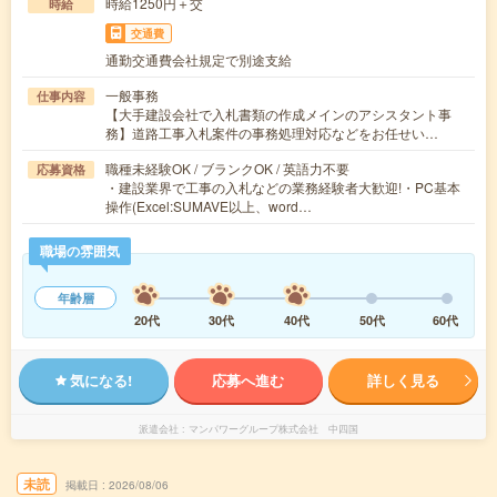
時給1250円＋交
時給
交通費
通勤交通費会社規定で別途支給
一般事務
仕事内容
【大手建設会社で入札書類の作成メインのアシスタント事
務】道路工事入札案件の事務処理対応などをお任せい…
職種未経験OK / ブランクOK / 英語力不要
応募資格
・建設業界で工事の入札などの業務経験者大歓迎!・PC基本
操作(Excel:SUMAVE以上、word…
職場の雰囲気
年齢層
20代
30代
40代
50代
60代
気になる!
応募へ進む
詳しく見る
派遣会社
マンパワーグループ株式会社 中四国
未読
掲載日
2026/08/06