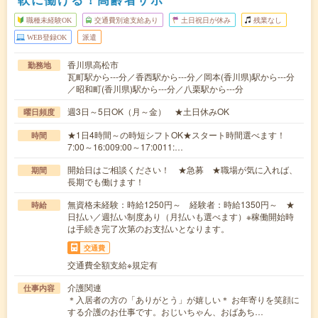
職種未経験OK
交通費別途支給あり
土日祝日が休み
残業なし
WEB登録OK
派遣
香川県高松市
勤務地
瓦町駅から---分／香西駅から---分／岡本(香川県)駅から---分
／昭和町(香川県)駅から---分／八栗駅から---分
週3日～5日OK（月～金） ★土日休みOK
曜日頻度
★1日4時間～の時短シフトOK★スタート時間選べます！
時間
7:00～16:009:00～17:0011:…
開始日はご相談ください！ ★急募 ★職場が気に入れば、
期間
長期でも働けます！
無資格未経験：時給1250円～ 経験者：時給1350円～ ★
時給
日払い／週払い制度あり（月払いも選べます）※稼働開始時
は手続き完了次第のお支払いとなります。
交通費
交通費全額支給※規定有
介護関連
仕事内容
＊入居者の方の「ありがとう」が嬉しい＊ お年寄りを笑顔に
する介護のお仕事です。おじいちゃん、おばあち…