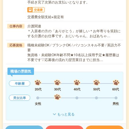
手続き完了次第のお支払いとなります。
交通費
交通費全額支給※規定有
介護関連
仕事内容
＊入居者の方の「ありがとう」が嬉しい＊お年寄りを笑顔に
する介護のお仕事です。おじいちゃん、おばあちゃ…
職種未経験OK / ブランクOK / パソコンスキル不要 / 英語力不
応募資格
要
無資格・未経験OK年齢不問★10名以上採用予定★履歴書は
不要です▽応募後の流れ1)翌営業日までに担当…
職場の雰囲気
年齢層
20代
30代
40代
50代
60代
男女比率
女性
男性
もっと見る