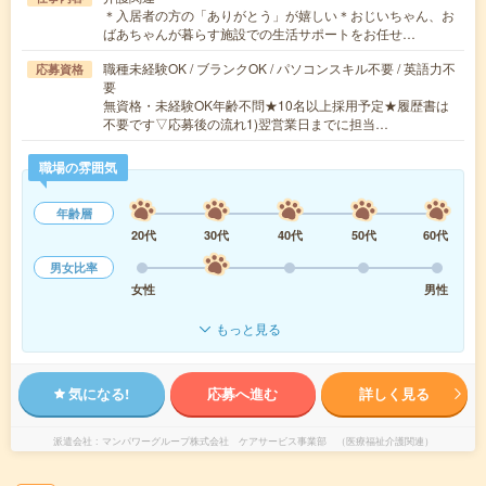
＊入居者の方の「ありがとう」が嬉しい＊おじいちゃん、お
ばあちゃんが暮らす施設での生活サポートをお任せ…
職種未経験OK / ブランクOK / パソコンスキル不要 / 英語力不
応募資格
要
無資格・未経験OK年齢不問★10名以上採用予定★履歴書は
不要です▽応募後の流れ1)翌営業日までに担当…
職場の雰囲気
年齢層
20代
30代
40代
50代
60代
男女比率
女性
男性
もっと見る
気になる!
応募へ進む
詳しく見る
派遣会社
マンパワーグループ株式会社 ケアサービス事業部 （医療福祉介護関連）