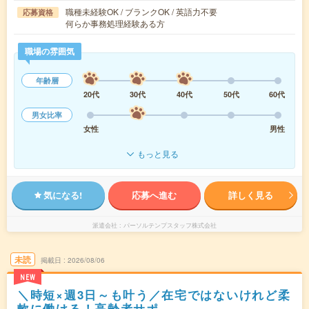
職種未経験OK / ブランクOK / 英語力不要
応募資格
何らか事務処理経験ある方
職場の雰囲気
年齢層
20代
30代
40代
50代
60代
男女比率
女性
男性
もっと見る
気になる!
応募へ進む
詳しく見る
派遣会社
パーソルテンプスタッフ株式会社
未読
掲載日
2026/08/06
NEW
＼時短×週3日～も叶う／在宅ではないけれど柔
軟に働ける！高齢者サポ