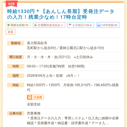
NEW
時給1330円＊【あんしん長期】受発注データ
の入力！残業少なめ！17時台定時
職種未経験OK
交通費別途支給あり
土日祝日が休み
WEB登録OK
派遣
香川県高松市
勤務地
瓦町駅から徒歩9分／栗林公園北口駅から徒歩10分
月・火・水・木・金(月21日) ※土日祝休み
曜日頻度
09:00～17:00(実働7時間 休憩1時間)
時間
2026年09月上旬～長期 ※9月～！
期間
時給1330円～1350円 月収例 195,510円～198,450円+残業
時給
代
交通費
全額支給
営業事務
仕事内容
＊受発注データの入力：専用システム＊仕入先に納期や在庫
確認＊見積書作成＊納品書・請求書作成＊データ入…