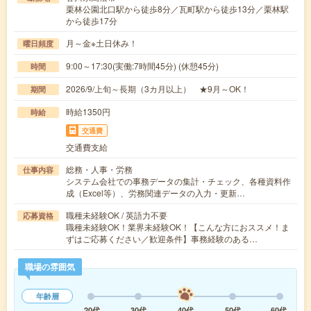
栗林公園北口駅から徒歩8分／瓦町駅から徒歩13分／栗林駅
から徒歩17分
月～金※土日休み！
曜日頻度
9:00～17:30(実働:7時間45分) (休憩45分)
時間
2026/9/上旬～長期（3カ月以上） ★9月～OK！
期間
時給1350円
時給
交通費
交通費支給
総務・人事・労務
仕事内容
システム会社での事務データの集計・チェック、各種資料作
成（Excel等）、労務関連データの入力・更新…
職種未経験OK / 英語力不要
応募資格
職種未経験OK！業界未経験OK！【こんな方におススメ！ま
ずはご応募ください／歓迎条件】事務経験のある…
職場の雰囲気
年齢層
20代
30代
40代
50代
60代