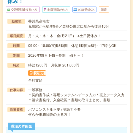
休み！
交通費別途支給あり
土日祝日が休み
WEB登録OK
派遣
香川県高松市
勤務地
瓦町駅から徒歩9分／栗林公園北口駅から徒歩10分
月・火・水・木・金(月21日) ※土日祝休み！
曜日頻度
09:00～18:00(実働8時間 休憩1時間)※8時～17時もOK
時間
2026年08月下旬～長期 ※8月～！
期間
時給1200円 月収例 201,600円
時給
交通費
全額支給
一般事務
仕事内容
＊契約書作成：専用システムへデータ入力＊売上データ入力
＊請求書発行、入金確認＊書類の取りまとめ、書類…
パソコンスキル不要 / 英語力不要
応募資格
何らか事務経験のある方！
職場の雰囲気