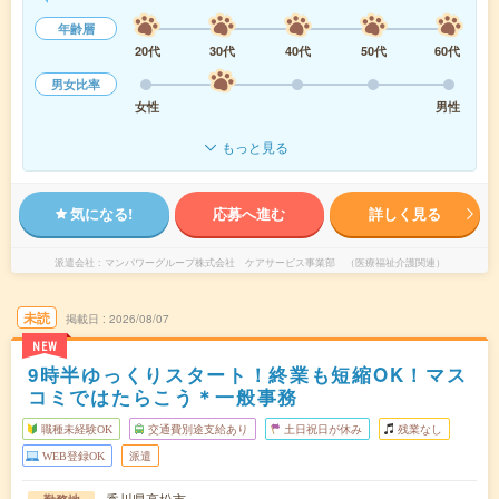
年齢層
20代
30代
40代
50代
60代
男女比率
女性
男性
もっと見る
気になる!
応募へ進む
詳しく見る
派遣会社
マンパワーグループ株式会社 ケアサービス事業部 （医療福祉介護関連）
未読
掲載日
2026/08/07
NEW
9時半ゆっくりスタート！終業も短縮OK！マス
コミではたらこう＊一般事務
職種未経験OK
交通費別途支給あり
土日祝日が休み
残業なし
WEB登録OK
派遣
香川県高松市