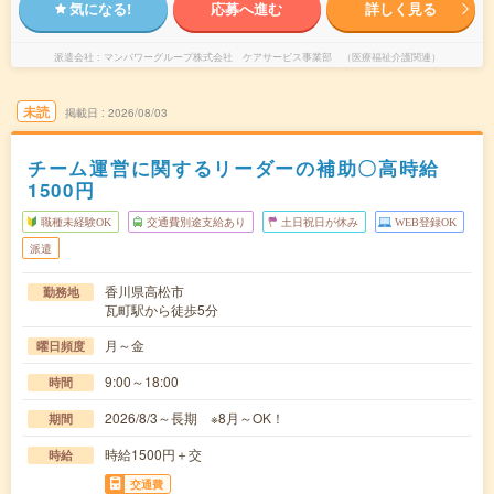
気になる!
応募へ進む
詳しく見る
派遣会社
マンパワーグループ株式会社 ケアサービス事業部 （医療福祉介護関連）
未読
掲載日
2026/08/03
チーム運営に関するリーダーの補助〇高時給
1500円
職種未経験OK
交通費別途支給あり
土日祝日が休み
WEB登録OK
派遣
香川県高松市
勤務地
瓦町駅から徒歩5分
月～金
曜日頻度
9:00～18:00
時間
2026/8/3～長期 ※8月～OK！
期間
時給1500円＋交
時給
交通費