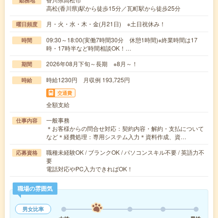
勤務地
高松(香川県)駅から徒歩15分／瓦町駅から徒歩25分
月・火・水・木・金(月21日) ※土日祝休み！
曜日頻度
09:30～18:00(実働7時間30分 休憩1時間)※終業時間は17
時間
時・17時半など時間相談OK！…
2026年08月下旬～長期 ※8月～！
期間
時給1230円 月収例 193,725円
時給
交通費
全額支給
一般事務
仕事内容
＊お客様からの問合せ対応：契約内容・解約・支払について
など＊経費処理：専用システム入力＊資料作成、資…
職種未経験OK / ブランクOK / パソコンスキル不要 / 英語力不
応募資格
要
電話対応やPC入力できればOK！
職場の雰囲気
男女比率