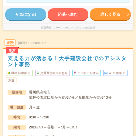
気になる!
応募へ進む
詳しく見る
派遣会社
パーソルテンプスタッフ株式会社
未読
掲載日
2026/08/07
NEW
支える力が活きる！大手建設会社でのアシスタ
ント事務
職種未経験OK
交通費別途支給あり
土日祝日が休み
WEB登録OK
派遣
香川県高松市
勤務地
栗林公園北口駅から徒歩7分／瓦町駅から徒歩13分
月～金
曜日頻度
8:30～17:30
時間
2026/7/1～長期 ※7月～OK！
期間