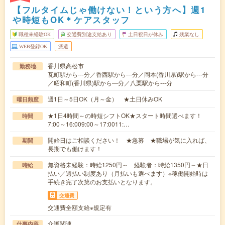
【フルタイムじゃ働けない！という方へ】週1
や時短もOK＊ケアスタッフ
職種未経験OK
交通費別途支給あり
土日祝日が休み
残業なし
WEB登録OK
派遣
香川県高松市
勤務地
瓦町駅から---分／香西駅から---分／岡本(香川県)駅から---分
／昭和町(香川県)駅から---分／八栗駅から---分
週1日～5日OK（月～金） ★土日休みOK
曜日頻度
★1日4時間～の時短シフトOK★スタート時間選べます！
時間
7:00～16:009:00～17:0011:…
開始日はご相談ください！ ★急募 ★職場が気に入れば、
期間
長期でも働けます！
無資格未経験：時給1250円～ 経験者：時給1350円～★日
時給
払い／週払い制度あり（月払いも選べます）※稼働開始時は
手続き完了次第のお支払いとなります。
交通費
交通費全額支給※規定有
介護関連
仕事内容