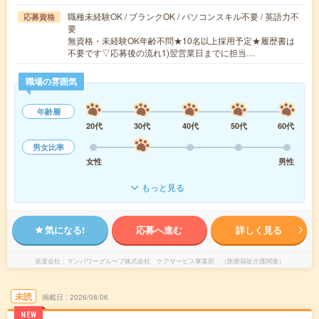
職種未経験OK / ブランクOK / パソコンスキル不要 / 英語力不
応募資格
要
無資格・未経験OK年齢不問★10名以上採用予定★履歴書は
不要です▽応募後の流れ1)翌営業日までに担当…
職場の雰囲気
年齢層
20代
30代
40代
50代
60代
男女比率
女性
男性
もっと見る
気になる!
応募へ進む
詳しく見る
派遣会社
マンパワーグループ株式会社 ケアサービス事業部 （医療福祉介護関連）
未読
掲載日
2026/08/06
NEW