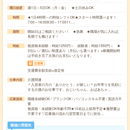
週1日～5日OK（月～金） ★土日休みOK
曜日頻度
★1日4時間～の時短シフトOK★スタート時間選べます！
時間
7:00～16:009:00～17:0011:…
開始日はご相談ください！ ★急募 ★職場が気に入れば、
期間
長期でも働けます！
無資格未経験：時給1250円～ 経験者：時給1350円～ ★
時給
日払い／週払い制度あり（月払いも選べます）※稼働開始時
は手続き完了次第のお支払いとなります。
交通費
交通費全額支給※規定有
介護関連
仕事内容
＊入居者の方の「ありがとう」が嬉しい＊お年寄りを笑顔に
する介護のお仕事です。おじいちゃん、おばあちゃ…
職種未経験OK / ブランクOK / パソコンスキル不要 / 英語力不
応募資格
要
無資格・未経験OK年齢不問★10名以上採用予定★履歴書は
不要です▽応募後の流れ1)翌営業日までに担当…
職場の雰囲気