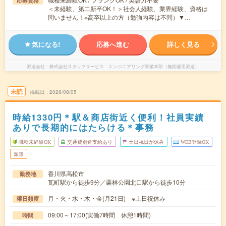
応募資格
＜未経験、第二新卒OK！＞社会人経験、業界経験、資格は
問いません！※高卒以上の方（勉強内容は不問）▼…
気になる!
応募へ進む
詳しく見る
派遣会社
株式会社スタッフサービス エンジニアリング事業本部（無期雇用派遣）
未読
掲載日
2026/08/05
時給1330円＊駅＆商店街近く便利！社員実績
ありで長期的にはたらける＊事務
職種未経験OK
交通費別途支給あり
土日祝日が休み
WEB登録OK
派遣
香川県高松市
勤務地
瓦町駅から徒歩9分／栗林公園北口駅から徒歩10分
月・火・水・木・金(月21日) ※土日祝休み
曜日頻度
09:00～17:00(実働7時間 休憩1時間)
時間