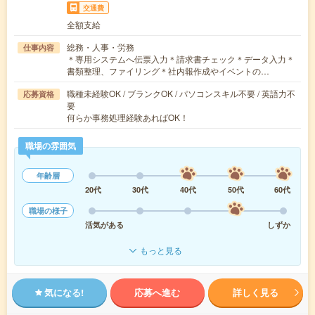
交通費
全額支給
総務・人事・労務
仕事内容
＊専用システムへ伝票入力＊請求書チェック＊データ入力＊
書類整理、ファイリング＊社内報作成やイベントの…
職種未経験OK / ブランクOK / パソコンスキル不要 / 英語力不
応募資格
要
何らか事務処理経験あればOK！
職場の雰囲気
年齢層
20代
30代
40代
50代
60代
職場の様子
活気がある
しずか
もっと見る
気になる!
応募へ進む
詳しく見る