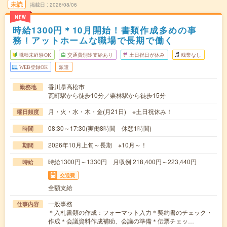
未読
掲載日
2026/08/06
NEW
時給1300円＊10月開始！書類作成多めの事
務！アットホームな職場で長期で働く
職種未経験OK
交通費別途支給あり
土日祝日が休み
残業なし
WEB登録OK
派遣
香川県高松市
勤務地
瓦町駅から徒歩10分／栗林駅から徒歩15分
月・火・水・木・金(月21日) ※土日祝休み！
曜日頻度
08:30～17:30(実働8時間 休憩1時間)
時間
2026年10月上旬～長期 ※10月～！
期間
時給1300円～1330円 月収例 218,400円～223,440円
時給
交通費
全額支給
一般事務
仕事内容
＊入札書類の作成：フォーマット入力＊契約書のチェック・
作成＊会議資料作成補助、会議の準備＊伝票チェッ…