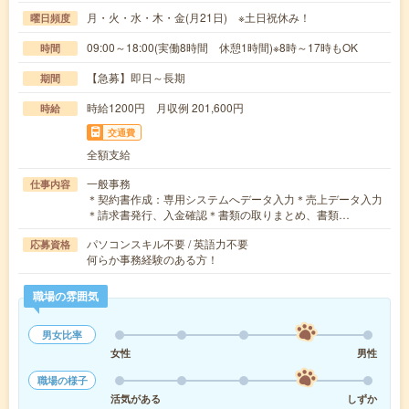
月・火・水・木・金(月21日) ※土日祝休み！
曜日頻度
09:00～18:00(実働8時間 休憩1時間)※8時～17時もOK
時間
【急募】即日～長期
期間
時給1200円 月収例 201,600円
時給
交通費
全額支給
一般事務
仕事内容
＊契約書作成：専用システムへデータ入力＊売上データ入力
＊請求書発行、入金確認＊書類の取りまとめ、書類…
パソコンスキル不要 / 英語力不要
応募資格
何らか事務経験のある方！
職場の雰囲気
男女比率
女性
男性
職場の様子
活気がある
しずか