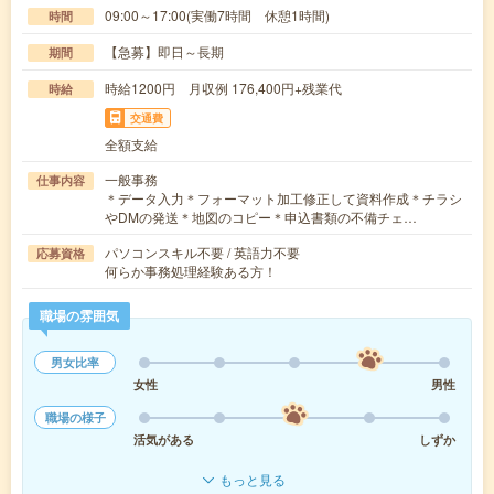
09:00～17:00(実働7時間 休憩1時間)
時間
【急募】即日～長期
期間
時給1200円 月収例 176,400円+残業代
時給
交通費
全額支給
一般事務
仕事内容
＊データ入力＊フォーマット加工修正して資料作成＊チラシ
やDMの発送＊地図のコピー＊申込書類の不備チェ…
パソコンスキル不要 / 英語力不要
応募資格
何らか事務処理経験ある方！
職場の雰囲気
男女比率
女性
男性
職場の様子
活気がある
しずか
もっと見る