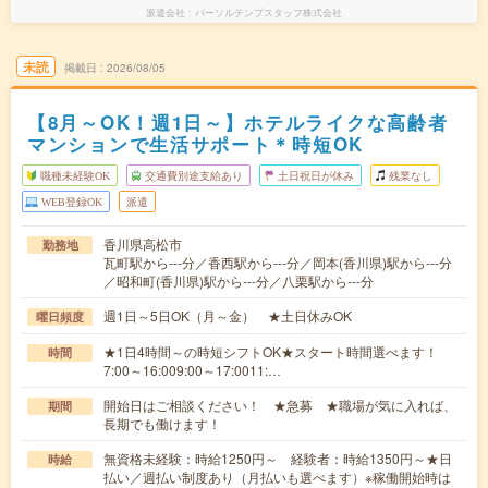
派遣会社
パーソルテンプスタッフ株式会社
未読
掲載日
2026/08/05
【8月～OK！週1日～】ホテルライクな高齢者
マンションで生活サポート＊時短OK
職種未経験OK
交通費別途支給あり
土日祝日が休み
残業なし
WEB登録OK
派遣
香川県高松市
勤務地
瓦町駅から---分／香西駅から---分／岡本(香川県)駅から---分
／昭和町(香川県)駅から---分／八栗駅から---分
週1日～5日OK（月～金） ★土日休みOK
曜日頻度
★1日4時間～の時短シフトOK★スタート時間選べます！
時間
7:00～16:009:00～17:0011:…
開始日はご相談ください！ ★急募 ★職場が気に入れば、
期間
長期でも働けます！
無資格未経験：時給1250円～ 経験者：時給1350円～★日
時給
払い／週払い制度あり（月払いも選べます）※稼働開始時は