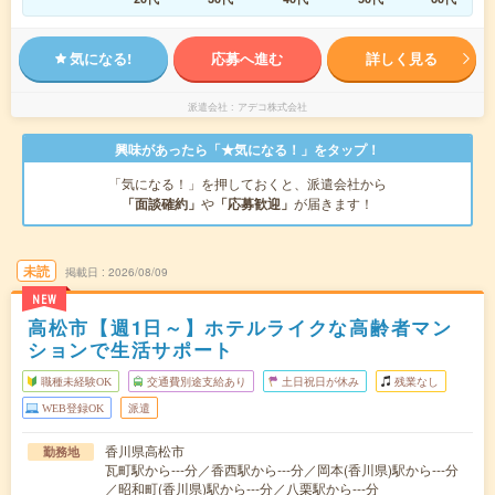
気になる!
応募へ進む
詳しく見る
派遣会社
アデコ株式会社
興味があったら「★気になる！」をタップ！
「気になる！」を押しておくと、派遣会社から
「面談確約」
や
「応募歓迎」
が届きます！
未読
掲載日
2026/08/09
NEW
高松市【週1日～】ホテルライクな高齢者マン
ションで生活サポート
職種未経験OK
交通費別途支給あり
土日祝日が休み
残業なし
WEB登録OK
派遣
香川県高松市
勤務地
瓦町駅から---分／香西駅から---分／岡本(香川県)駅から---分
／昭和町(香川県)駅から---分／八栗駅から---分