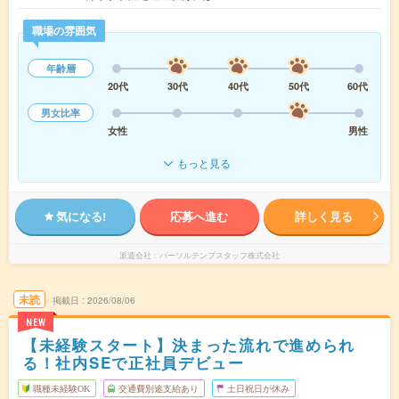
職場の雰囲気
年齢層
20代
30代
40代
50代
60代
男女比率
女性
男性
もっと見る
気になる!
応募へ進む
詳しく見る
派遣会社
パーソルテンプスタッフ株式会社
未読
掲載日
2026/08/06
NEW
【未経験スタート】決まった流れで進められ
る！社内SEで正社員デビュー
職種未経験OK
交通費別途支給あり
土日祝日が休み