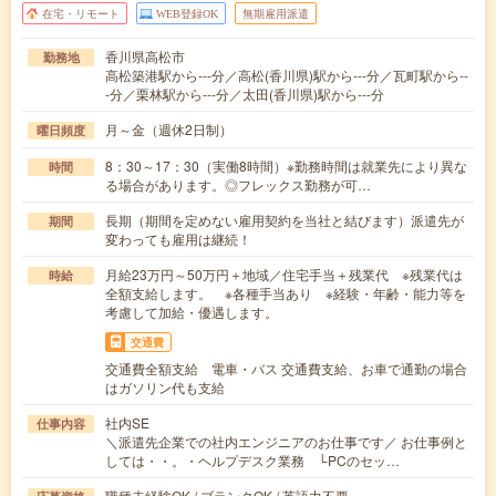
在宅・リモート
WEB登録OK
無期雇用派遣
香川県高松市
勤務地
高松築港駅から---分／高松(香川県)駅から---分／瓦町駅から--
-分／栗林駅から---分／太田(香川県)駅から---分
月～金（週休2日制）
曜日頻度
8：30～17：30（実働8時間）※勤務時間は就業先により異な
時間
る場合があります。◎フレックス勤務が可…
長期（期間を定めない雇用契約を当社と結びます）派遣先が
期間
変わっても雇用は継続！
月給23万円～50万円＋地域／住宅手当＋残業代 ※残業代は
時給
全額支給します。 ※各種手当あり ※経験・年齢・能力等を
考慮して加給・優遇します。
交通費
交通費全額支給 電車・バス 交通費支給、お車で通勤の場合
はガソリン代も支給
社内SE
仕事内容
＼派遣先企業での社内エンジニアのお仕事です／ お仕事例と
しては・・。・ヘルプデスク業務 └PCのセッ…
職種未経験OK / ブランクOK / 英語力不要