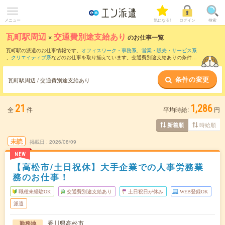
メニュー
気になる!
ログイン
検索
瓦町駅周辺
×
交通費別途支給あり
のお仕事一覧
瓦町駅の派遣のお仕事情報です。
オフィスワーク・事務系
、
営業・販売・サービス系
、
クリエイティブ系
などのお仕事を取り揃えています。交通費別途支給ありの条件の
他に、
職種未経験OK
、
友だちと一緒の応募OK
、
週4日勤務
などのこだわり条件も取り
揃えています。
条件の変更
瓦町駅周辺 / 交通費別途支給あり
21
1,286
全
件
平均時給:
円
時給順
新着順
未読
掲載日
2026/08/09
NEW
【高松市/土日祝休】大手企業での人事労務業
務のお仕事！
職種未経験OK
交通費別途支給あり
土日祝日が休み
WEB登録OK
派遣
香川県高松市
勤務地