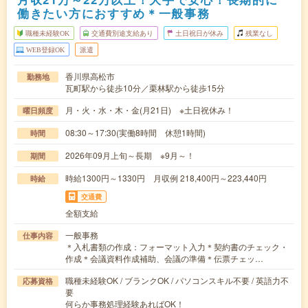
働きたい方におすすめ＊一般事務
職種未経験OK
交通費別途支給あり
土日祝日が休み
残業なし
WEB登録OK
派遣
香川県高松市
勤務地
瓦町駅から徒歩10分／栗林駅から徒歩15分
月・火・水・木・金(月21日) ※土日祝休み！
曜日頻度
08:30～17:30(実働8時間 休憩1時間)
時間
2026年09月上旬～長期 ※9月～！
期間
時給1300円～1330円 月収例 218,400円～223,440円
時給
交通費
全額支給
一般事務
仕事内容
＊入札書類の作成：フォーマット入力＊契約書のチェック・
作成＊会議資料作成補助、会議の準備＊伝票チェッ…
職種未経験OK / ブランクOK / パソコンスキル不要 / 英語力不
応募資格
要
何らか事務処理経験あればOK！