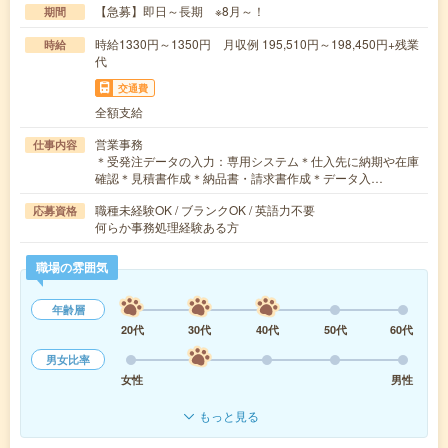
【急募】即日～長期 ※8月～！
期間
時給1330円～1350円 月収例 195,510円～198,450円+残業
時給
代
交通費
全額支給
営業事務
仕事内容
＊受発注データの入力：専用システム＊仕入先に納期や在庫
確認＊見積書作成＊納品書・請求書作成＊データ入…
職種未経験OK / ブランクOK / 英語力不要
応募資格
何らか事務処理経験ある方
職場の雰囲気
年齢層
20代
30代
40代
50代
60代
男女比率
女性
男性
もっと見る