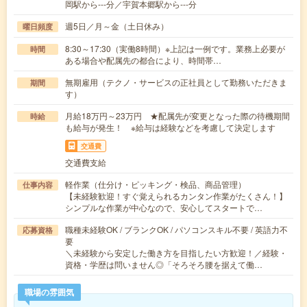
岡駅から---分／宇賀本郷駅から---分
週5日／月～金（土日休み）
曜日頻度
8:30～17:30（実働8時間）※上記は一例です。業務上必要が
時間
ある場合や配属先の都合により、時間帯…
無期雇用（テクノ・サービスの正社員として勤務いただきま
期間
す）
月給18万円～23万円 ★配属先が変更となった際の待機期間
時給
も給与が発生！ ※給与は経験などを考慮して決定します
交通費
交通費支給
軽作業（仕分け・ピッキング・検品、商品管理）
仕事内容
【未経験歓迎！すぐ覚えられるカンタン作業がたくさん！】
シンプルな作業が中心なので、安心してスタートで…
職種未経験OK / ブランクOK / パソコンスキル不要 / 英語力不
応募資格
要
＼未経験から安定した働き方を目指したい方歓迎！／経験・
資格・学歴は問いません◎「そろそろ腰を据えて働…
職場の雰囲気