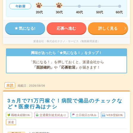
年齢層
20代
30代
40代
50代
60代
気になる!
応募へ進む
詳しく見る
派遣会社
株式会社テクノ・サービス（無期雇用派遣）
興味があったら「★気になる！」をタップ！
「気になる！」を押しておくと、派遣会社から
「面談確約」
や
「応募歓迎」
が届きます！
未読
掲載日
2026/08/06
3ヵ月で71万円稼ぐ！病院で備品のチェックな
ど＊医療行為はナシ
職種未経験OK
交通費別途支給あり
土日祝日が休み
WEB登録OK
派遣