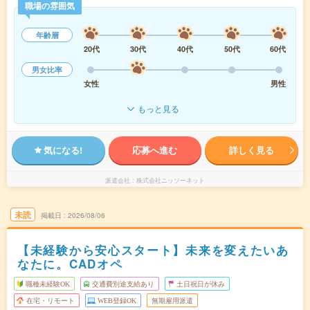
職場の雰囲気
年齢層
20代
30代
40代
50代
60代
男女比率
女性
男性
もっと見る
気になる!
応募へ進む
詳しく見る
派遣会社
株式会社ニッソーネット
未読
掲載日
2026/08/06
【未経験から安心スタート】未来を変えたいあ
なたに。CADオペ
職種未経験OK
交通費別途支給あり
土日祝日が休み
在宅・リモート
WEB登録OK
無期雇用派遣