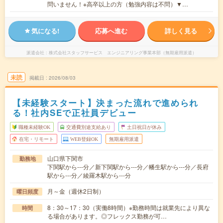
問いません！※高卒以上の方（勉強内容は不問）▼…
気になる!
応募へ進む
詳しく見る
派遣会社
株式会社スタッフサービス エンジニアリング事業本部（無期雇用派遣）
未読
掲載日
2026/08/03
【未経験スタート】決まった流れで進められ
る！社内SEで正社員デビュー
職種未経験OK
交通費別途支給あり
土日祝日が休み
在宅・リモート
WEB登録OK
無期雇用派遣
山口県下関市
勤務地
下関駅から---分／新下関駅から---分／幡生駅から---分／長府
駅から---分／綾羅木駅から---分
月～金（週休2日制）
曜日頻度
8：30～17：30（実働8時間）※勤務時間は就業先により異な
時間
る場合があります。◎フレックス勤務が可…