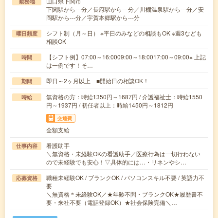
山口県下関市
勤務地
下関駅から---分／長府駅から---分／川棚温泉駅から---分／安
岡駅から---分／宇賀本郷駅から---分
シフト制（月～日） ※平日のみなどの相談もOK ※週3なども
曜日頻度
相談OK
【シフト例】07:00～16:0009:00～18:0017:00～09:00※ 上記
時間
は一例です！そ…
即日～2ヶ月以上 ■開始日の相談OK！
期間
無資格の方：時給1350円～1687円 / 介護福祉士：時給1550
時給
円～1937円 / 初任者以上：時給1450円～1812円
交通費
全額支給
看護助手
仕事内容
＼無資格・未経験OKの看護助手／医療行為は一切行わない
ので未経験でも安心！▽具体的には…・リネンやシ…
職種未経験OK / ブランクOK / パソコンスキル不要 / 英語力不
応募資格
要
＼無資格＊未経験OK／★年齢不問・ブランクOK★履歴書不
要・来社不要（電話登録OK）★社会保険完備＼…