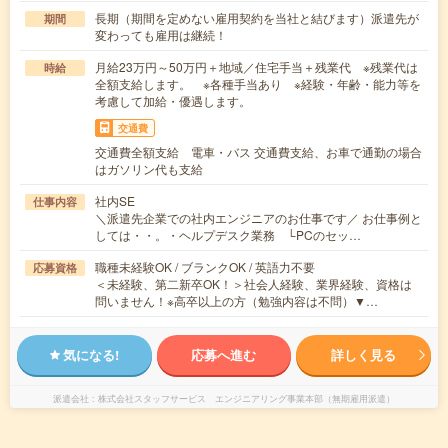
長期（期間を定めない雇用契約を当社と結びます）派遣先が
期間
変わっても雇用は継続！
月給23万円～50万円＋地域／住宅手当＋残業代 ※残業代は
時給
全額支給します。 ※各種手当あり ※経験・年齢・能力等を
考慮して加給・優遇します。
交通費
交通費全額支給 電車・バス 交通費支給、お車で通勤の場合
はガソリン代も支給
社内SE
仕事内容
＼派遣先企業での社内エンジニアのお仕事です／ お仕事例と
しては・・。・ヘルプデスク業務 └PCのセッ…
職種未経験OK / ブランクOK / 英語力不要
応募資格
＜未経験、第二新卒OK！＞社会人経験、業界経験、資格は
問いません！※高卒以上の方（勉強内容は不問）▼…
気になる!
応募へ進む
詳しく見る
派遣会社
株式会社スタッフサービス エンジニアリング事業本部（無期雇用派遣）