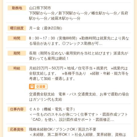
山口県下関市
勤務地
下関駅から---分／新下関駅から---分／幡生駅から---分／長府
駅から---分／綾羅木駅から---分
月～金（週休2日制）
曜日頻度
8：30～17：30（実働8時間）※勤務時間は就業先により異な
時間
る場合があります。◎フレックス勤務が可…
長期（期間を定めない雇用契約を当社と結びます）派遣先が
期間
変わっても雇用は継続！
月給23万円～50万円＋地域／住宅手当＋残業代 ※残業代は
時給
全額支給します。 ※各種手当あり ※経験・年齢・能力等を
考慮して加給・優遇します。
交通費
交通費全額支給 電車・バス 交通費支給、お車で通勤の場合
はガソリン代も支給
ＣＡＤ（機械・電気・電子）
仕事内容
＜一生もののスキルが身につく仕事です＞・図面作成ソフト
「CAD」を使い、設計図作成サポート・図面修正…
職種未経験OK / ブランクOK / 英語力不要
応募資格
＜未経験、第二新卒OK！＞社会人経験、業界経験、資格は