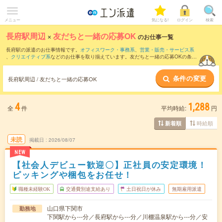
メニュー
気になる!
ログイン
検索
長府駅周辺
×
友だちと一緒の応募OK
のお仕事一覧
長府駅の派遣のお仕事情報です。
オフィスワーク・事務系
、
営業・販売・サービス系
、
クリエイティブ系
などのお仕事を取り揃えています。友だちと一緒の応募OKの条件
の他に、
交通費別途支給あり
、
職種未経験OK
、
週4日勤務
などのこだわり条件も取り
揃えています。
条件の変更
長府駅周辺 / 友だちと一緒の応募OK
4
1,288
全
件
平均時給:
円
時給順
新着順
未読
掲載日
2026/08/07
NEW
【社会人デビュー歓迎〇】正社員の安定環境！
ピッキングや梱包をお任せ！
職種未経験OK
交通費別途支給あり
土日祝日が休み
無期雇用派遣
山口県下関市
勤務地
下関駅から---分／長府駅から---分／川棚温泉駅から---分／安