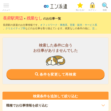
メニュー
気になる!
ログイン
検索
長府駅周辺
×
残業なし
のお仕事一覧
長府駅の派遣のお仕事情報です。
オフィスワーク・事務系
、
営業・販売・サービス系
、
クリエイティブ系
などのお仕事を取り揃えています。残業なしの条件の他に、
交通
費別途支給あり
、
職種未経験OK
、
友だちと一緒の応募OK
などのこだわり条件も取り
揃えています。
検索した条件に合う
お仕事がありませんでした
条件を変更して再検索
検索条件を追加して絞り込む
職種
でお仕事情報を絞り込む