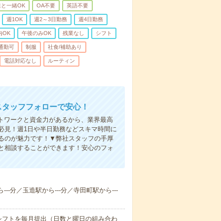
と一緒OK
OA不要
英語不要
週1OK
週2～3日勤務
週4日勤務
内OK
午後のみOK
残業なし
シフト
通勤可
制服
社食/補助あり
電話対応なし
ルーティン
スタッフフォローで安心！
ットワークと資金力があるから、業界最高
必見！週1日や半日勤務などスキマ時間に
るのが魅力です！▼弊社スタッフの手厚
と相談することができます！安心のフォ
--分／玉造駅から---分／寺田町駅から---
シフトを毎月提出（日数と曜日の組み合わ