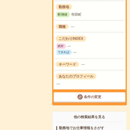
勤務地
寺田町
駅/路線
職種
---
こだわりINDEX
---
絶対
---
できれば
キーワード
---
あなたのプロフィール
---
条件の変更
他の検索結果を見る
勤務地でお仕事情報をさがす