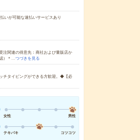
与の前払いが可能な速払いサービスあり
受注関連の得意先：商社および量販店か
認）＊…
つづきを見る
ッチタイピングができる方歓迎。◆【必
女性
男性
テキパキ
コツコツ