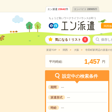
エン派遣
23642
件
エンバイト
28905
件
ちょうど良いワークライフバランスが叶う
関西版
気になる！リスト
0
保存し
派遣TOP
関西
大阪
寺田町駅周辺の派遣の
,
1
4
5
7
平均時給:
円
設定中の検索条件
期間
---
派遣形式
---
時給
---