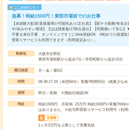
ここがポイント！
急募！時給1500円！東部市場前でのお仕事
【未経験大歓迎/直接雇用の可能性あり/正社員】【駅チカ勤務/有名
中/休みやすい環境】【ほぼ残業無/17時台退社】【同業務いて安心
不要＆来社不要、オンラインですぐにWeb登録OK #初めての派遣歓
受取りサービスを利用できます（利用規定あり）。
勤務地
大阪市生野区
東部市場前駅から徒歩7分／寺田町駅から徒歩15分
曜日頻度
月～金／週5日
時間
08:30-17:20（休憩60分）実働7時間50分（残業少な
期間
即日～長期 ※開始日相談OK
時給
時給1500円 月収例 23万円 時給1500円×実働7h5
はありません。※給与即受取りサービス利用可（利用
交通費
1ヶ月3万円を上限として実費支給