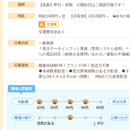
期間
【急募】即日～長期 ※開始日はご相談可能です！
時給
時給1400円＋交 【月収例】224,000円～ ■給
交通費
交通費支給あり
仕事内容
一般事務
＊受注データインプット業務（専用システム使用）＊
らの電話対応（納期＆在庫問い合わせ／書類の不備確
応募資格
職種未経験OK / ブランクOK / 英語力不要
◆未経験者歓迎！◆受注業務経験がある方歓迎。◆タ
要なOAスキル】Excel（関数） #初めての派遣歓迎
職場の雰囲気
年齢層
男女比率
20代
30代
40代
50代
60代
職場の様子
仕事の仕方
活気がある
しずか