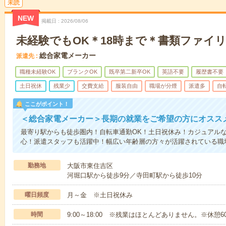
未読
NEW
掲載日
2026/08/06
未経験でもOK＊18時まで＊書類ファイ
総合家電メーカー
派遣先
職種未経験OK
ブランクOK
既卒第二新卒OK
英語不要
履歴書不要
土日祝休
残業少
交費支給
服装自由
職場が分煙
派遣多
自
ここがポイント！
＜総合家電メーカー＞長期の就業をご希望の方にオスス
最寄り駅からも徒歩圏内！自転車通勤OK！土日祝休み！カジュアルな
心！派遣スタッフも活躍中！幅広い年齢層の方々が活躍されている職
勤務地
大阪市東住吉区
河堀口駅から徒歩9分／寺田町駅から徒歩10分
曜日頻度
月～金 ※土日祝休み
時間
9:00～18:00 ※残業はほとんどありません。※休憩6