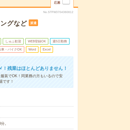
応募
No.STFW3704360812
リングなど
派遣
しゅふ歓迎
WEB登録OK
週5日勤務
転車・バイクOK
Word
Excel
メ！残業はほとんどありません！
服装でOK！同業務の方もいるので安
場です！
0分。