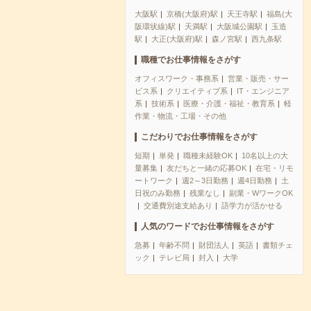
大阪駅
京橋(大阪府)駅
天王寺駅
福島(大
阪環状線)駅
天満駅
大阪城公園駅
玉造
駅
大正(大阪府)駅
森ノ宮駅
西九条駅
職種でお仕事情報をさがす
オフィスワーク・事務系
営業・販売・サー
ビス系
クリエイティブ系
IT・エンジニア
系
技術系
医療・介護・福祉・教育系
軽
作業・物流・工場・その他
こだわりでお仕事情報をさがす
短期
単発
職種未経験OK
10名以上の大
量募集
友だちと一緒の応募OK
在宅・リモ
ートワーク
週2～3日勤務
週4日勤務
土
日祝のみ勤務
残業なし
副業・WワークOK
交通費別途支給あり
語学力が活かせる
人気のワードでお仕事情報をさがす
急募
年齢不問
財団法人
英語
書類チェ
ック
テレビ局
封入
大学