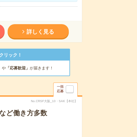
詳しく見る
クリック！
」
や
「応募歓迎」
が届きます！
一括
応募
No.CRSF大阪_10・SAK【本社】
短など働き方多数