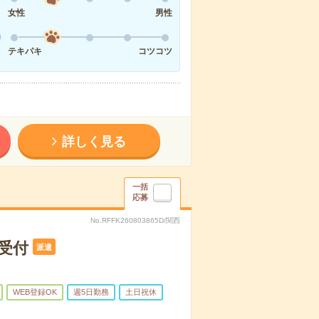
女性
男性
テキパキ
コツコツ
詳しく見る
一括
応募
No.RFFK260803865D/関西
受付
派遣
WEB登録OK
週5日勤務
土日祝休