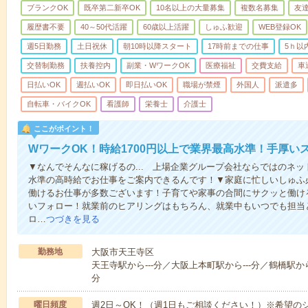
ブランクOK
既卒第二新卒OK
10名以上の大量募集
複数名募集
友達
履歴書不要
40～50代活躍
60歳以上活躍
しゅふ歓迎
WEB登録OK
週5日勤務
土日祝休
朝10時以降スタート
17時前までの仕事
5ｈ以
交替制勤務
扶養控内
副業・WワークOK
医療福祉
交費支給
車
日払いOK
週払いOK
即日払いOK
職場が禁煙
外国人
派遣多
自転車・バイクOK
看護師
栄養士
介護士
ここがポイント！
WワークOK！時給1700円以上で業界最高水準！手厚い
▼なんでそんなに稼げるの... 上場企業グループ会社ならではのネ
水準の高時給でお仕事をご案内できるんです！▼家庭に忙しいしゅふ
働けるお仕事が多数ございます！子育てや家事の合間にサクッと働け
いフォロー！就業前のヒアリングはもちろん、就業中もいつでも担当
ロ…
つづきを見る
勤務地
大阪市天王寺区
天王寺駅から---分／大阪上本町駅から---分／鶴橋駅から-
分
曜日頻度
週2日～OK！（週1日もご相談ください！）※希望の