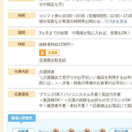
せや固定も可）
時間
≪シフト例≫10:00～15:00（実働5時間）12:00～
朝や深夜など希望の時間帯お聞かせ…
つづきを見る
期間
3ヵ月までの短期 ※職場が気に入れば、長期もOK！
時給
経験者時給1700円～
交通費
交通費全額支給
仕事内容
介護関連
＼介護施設で見守りやお手伝い／施設を利用するお年
的には…＞・夕食・朝食の準備やお食事のお手伝い・
応募資格
ブランクOK / パソコンスキル不要 / 英語力不要
＜無資格OK！＞介護の経験をお持ちの方ブランクOK
中！履歴書不要・来社不要！＊応募後はお電話にて面
職場の雰囲気
年齢層
男女比率