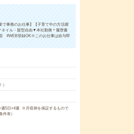
企業で事務のお仕事】【子育て中の方活躍
】▼ネイル・髪型自由▼本社勤務＊履歴書
迎 #WEB登録OK※このお仕事は給与即
め！）
0m×週5日×4週 ※月収例を保証するもので
条件有）