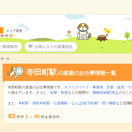
ヘル
エリア変更
た希望条件
お気に入りの派遣会社
仕事一覧
寺田町駅
の派遣のお仕事情報一覧
寺田町駅の派遣のお仕事情報です。
オフィスワーク・事務系
、
営業・販売・サ
り揃えています。さらに、
短期
・
単発
などの期間や、
職種未経験OK
などのこ
また、
本町駅
・
堺筋本町駅
・
心斎橋駅
・
なんば(地下鉄)駅
・
四ツ橋駅
など近隣
63
1
30
件中
～
件を表示中