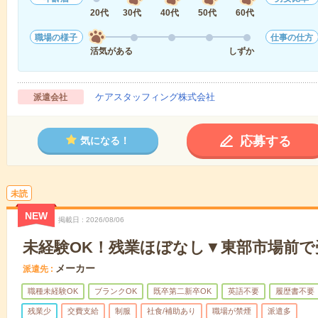
20代
30代
40代
50代
60代
職場の様子
仕事の仕方
活気がある
しずか
ケアスタッフィング株式会社
派遣会社
応募する
気になる！
未読
NEW
掲載日
2026/08/06
未経験OK！残業ほぼなし▼東部市場前で
メーカー
派遣先
職種未経験OK
ブランクOK
既卒第二新卒OK
英語不要
履歴書不要
残業少
交費支給
制服
社食/補助あり
職場が禁煙
派遣多