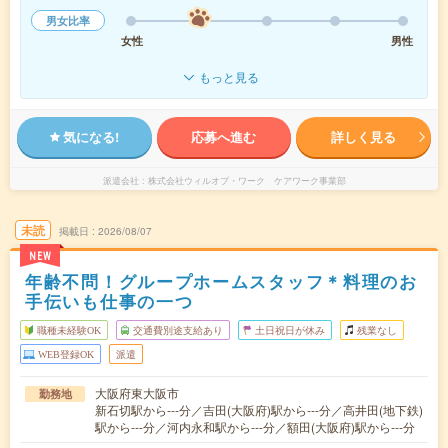
男女比率
女性
男性
もっと見る
気になる!
応募へ進む
詳しく見る
派遣会社
株式会社ウィルオブ・ワーク ケアワーク事業部
未読
掲載日
2026/08/07
NEW
年齢不問！グループホームスタッフ＊料理のお
手伝いも仕事の一つ
職種未経験OK
交通費別途支給あり
土日祝日が休み
残業なし
WEB登録OK
派遣
大阪府東大阪市
勤務地
新石切駅から---分／吉田(大阪府)駅から---分／高井田(地下鉄)
駅から---分／河内永和駅から---分／額田(大阪府)駅から---分