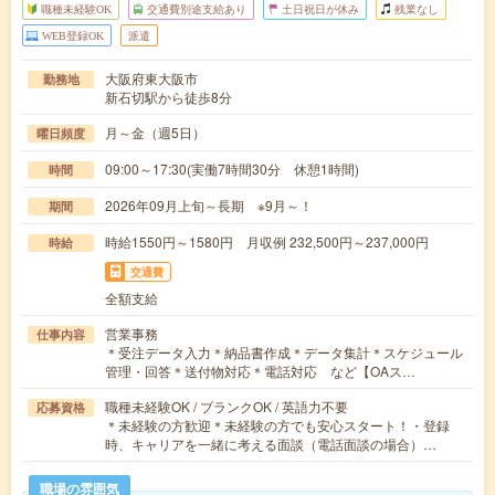
職種未経験OK
交通費別途支給あり
土日祝日が休み
残業なし
WEB登録OK
派遣
大阪府東大阪市
勤務地
新石切駅から徒歩8分
月～金（週5日）
曜日頻度
09:00～17:30(実働7時間30分 休憩1時間)
時間
2026年09月上旬～長期 ※9月～！
期間
時給1550円～1580円 月収例 232,500円～237,000円
時給
交通費
全額支給
営業事務
仕事内容
＊受注データ入力＊納品書作成＊データ集計＊スケジュール
管理・回答＊送付物対応＊電話対応 など【OAス…
職種未経験OK / ブランクOK / 英語力不要
応募資格
＊未経験の方歓迎＊未経験の方でも安心スタート！・登録
時、キャリアを一緒に考える面談（電話面談の場合）…
職場の雰囲気