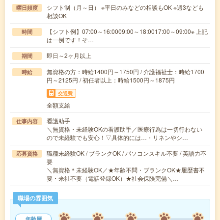
シフト制（月～日） ※平日のみなどの相談もOK ※週3なども
曜日頻度
相談OK
【シフト例】07:00～16:0009:00～18:0017:00～09:00※ 上記
時間
は一例です！そ…
即日～2ヶ月以上
期間
無資格の方：時給1400円～1750円 / 介護福祉士：時給1700
時給
円～2125円 / 初任者以上：時給1500円～1875円
交通費
全額支給
看護助手
仕事内容
＼無資格・未経験OKの看護助手／医療行為は一切行わない
ので未経験でも安心！▽具体的には…・リネンやシ…
職種未経験OK / ブランクOK / パソコンスキル不要 / 英語力不
応募資格
要
＼無資格＊未経験OK／★年齢不問・ブランクOK★履歴書不
要・来社不要（電話登録OK）★社会保険完備＼…
職場の雰囲気
年齢層