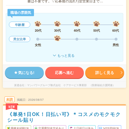
書は不要です。▽応募後の流れ1)翌営業日まで…
職場の雰囲気
年齢層
20代
30代
40代
50代
60代
男女比率
女性
男性
もっと見る
気になる!
応募へ進む
詳しく見る
派遣会社
マンパワーグループ株式会社 ケアサービス事業部 （医療福祉介護関連）
未読
掲載日
2026/08/07
NEW
《単発1日OK！日払い可》＊コスメのモクモク
シール貼り
職種未経験OK
交通費別途支給あり
土日祝日が休み
WEB登録OK