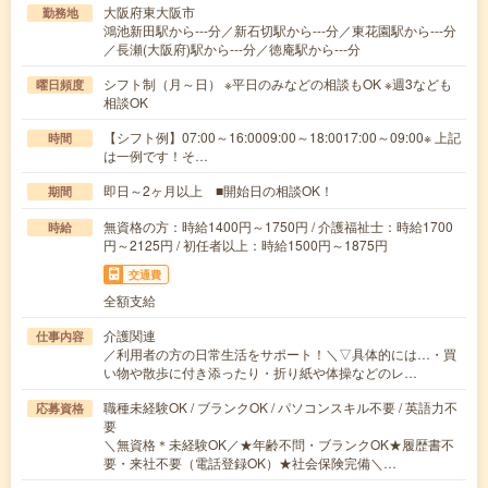
大阪府東大阪市
勤務地
鴻池新田駅から---分／新石切駅から---分／東花園駅から---分
／長瀬(大阪府)駅から---分／徳庵駅から---分
シフト制（月～日） ※平日のみなどの相談もOK ※週3なども
曜日頻度
相談OK
【シフト例】07:00～16:0009:00～18:0017:00～09:00※ 上記
時間
は一例です！そ…
即日～2ヶ月以上 ■開始日の相談OK！
期間
無資格の方：時給1400円～1750円 / 介護福祉士：時給1700
時給
円～2125円 / 初任者以上：時給1500円～1875円
交通費
全額支給
介護関連
仕事内容
／利用者の方の日常生活をサポート！＼▽具体的には…・買
い物や散歩に付き添ったり・折り紙や体操などのレ…
職種未経験OK / ブランクOK / パソコンスキル不要 / 英語力不
応募資格
要
＼無資格＊未経験OK／★年齢不問・ブランクOK★履歴書不
要・来社不要（電話登録OK）★社会保険完備＼…