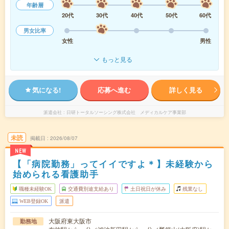
年齢層
20代
30代
40代
50代
60代
男女比率
女性
男性
もっと見る
気になる!
応募へ進む
詳しく見る
派遣会社
日研トータルソーシング株式会社 メディカルケア事業部
未読
掲載日
2026/08/07
NEW
【「病院勤務」ってイイですよ＊】未経験から
始められる看護助手
職種未経験OK
交通費別途支給あり
土日祝日が休み
残業なし
WEB登録OK
派遣
大阪府東大阪市
勤務地