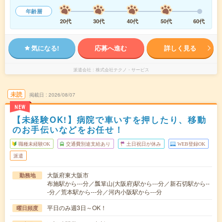
年齢層
20代
30代
40代
50代
60代
気になる!
応募へ進む
詳しく見る
派遣会社
株式会社テクノ・サービス
未読
掲載日
2026/08/07
NEW
【未経験OK!】病院で車いすを押したり、移動
のお手伝いなどをお任せ！
職種未経験OK
交通費別途支給あり
土日祝日が休み
WEB登録OK
派遣
大阪府東大阪市
勤務地
布施駅から---分／瓢箪山(大阪府)駅から---分／新石切駅から--
-分／荒本駅から---分／河内小阪駅から---分
平日のみ週3日～OK！
曜日頻度