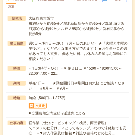
派遣
大阪府東大阪市
勤務地
布施駅から徒歩5分／鴻池新田駅から徒歩5分／瓢箪山(大阪
府)駅から徒歩5分／八戸ノ里駅から徒歩5分／新石切駅から
徒歩5分
週0日～/月1日～OK！ （月～日のあいだ） ★「火曜と木曜の
曜日頻度
午後だけ」など色々な働き方ができます！ ★お仕事ゼロの週
があっても大丈夫。 働きたい日、お休みの希望はお気軽にご
相談ください！
＜1日3時間～OK！＞▼ 例えば… ▼15:00～18:0015:00～
時間
22:0017:00～22:…
単発1日～！ ★勤務開始日や期間はお気軽にご相談くださ
期間
い！ ＃8月～ ＃9月～
時給1,500円～1,875円
時給
交通費
■ 交通費規定内支給 ※派遣先による
軽作業（仕分け・ピッキング・検品、商品管理）
仕事内容
＼コスメの仕分け／＜とってもシンプルなので未経験でも安
心！＞▼封入作業及び梱包▼雑誌や書籍などの仕分…