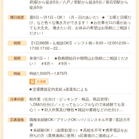
府)駅から徒歩5分／八戸ノ里駅から徒歩5分／新石切駅から
徒歩5分
週0日～/月1日～OK！ （月～日のあいだ） ★「土曜と日曜だ
曜日頻度
け」など色々な働き方ができます！ ★お仕事ゼロの週があっ
ても大丈夫。 働きたい日、お休みの希望はお気軽にご相談く
ださい！
【1日3時間～も相談OK!】＜シフト例＞9:00～12:0012:00～
時間
17:00 17:00～22…
単発1日～！ ★勤務開始日や期間はお気軽にご相談くださ
期間
い！ ＃8月～ ＃9月～
時給1,500円～1,875円
時給
交通費
■ 交通費規定内支給 ※派遣先による
軽作業（仕分け・ピッキング・検品、商品管理）
仕事内容
＼DMの仕分け／＜とってもシンプルなので未経験でも安
心！＞▼封入作業及び梱包▼雑誌や書籍などの仕分け…
職種未経験OK / ブランクOK / パソコンスキル不要 / 英語力不
応募資格
要
▼未経験OK！（副業歓迎☆）▼高校生不可▼携帯電話をお
持ちの方（業務連絡に使用）※応募後のご連絡はメ…