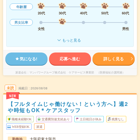
年齢層
20代
30代
40代
50代
60代
男女比率
女性
男性
もっと見る
気になる!
応募へ進む
詳しく見る
派遣会社
マンパワーグループ株式会社 ケアサービス事業部 （医療福祉介護関連）
未読
掲載日
2026/08/08
NEW
【フルタイムじゃ働けない！という方へ】週2
や時短もOK＊ケアスタッフ
職種未経験OK
交通費別途支給あり
土日祝日が休み
残業なし
WEB登録OK
派遣
大阪府東大阪市
勤務地