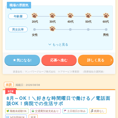
職場の雰囲気
年齢層
20代
30代
40代
50代
60代
男女比率
女性
男性
もっと見る
気になる!
応募へ進む
詳しく見る
派遣会社
マンパワーグループ株式会社 ケアサービス事業部 （医療福祉介護関連）
未読
掲載日
2026/08/08
NEW
8月～OK！＼好きな時間曜日で働ける／電話面
談OK！病院での生活サポ
職種未経験OK
交通費別途支給あり
土日祝日が休み
残業なし
WEB登録OK
派遣