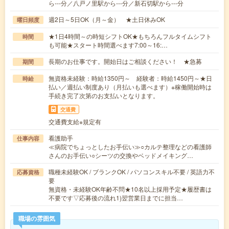
ら---分／八戸ノ里駅から---分／新石切駅から---分
週2日～5日OK（月～金） ★土日休みOK
曜日頻度
★1日4時間～の時短シフトOK★もちろんフルタイムシフト
時間
も可能★スタート時間選べます7:00～16:…
長期のお仕事です。開始日はご相談ください！ ★急募
期間
無資格未経験：時給1350円～ 経験者：時給1450円～★日
時給
払い／週払い制度あり（月払いも選べます）※稼働開始時は
手続き完了次第のお支払いとなります。
交通費
交通費支給※規定有
看護助手
仕事内容
≪病院でちょっとしたお手伝い≫○カルテ整理などの看護師
さんのお手伝い○シーツの交換やベッドメイキング…
職種未経験OK / ブランクOK / パソコンスキル不要 / 英語力不
応募資格
要
無資格・未経験OK年齢不問★10名以上採用予定★履歴書は
不要です▽応募後の流れ1)翌営業日までに担当…
職場の雰囲気