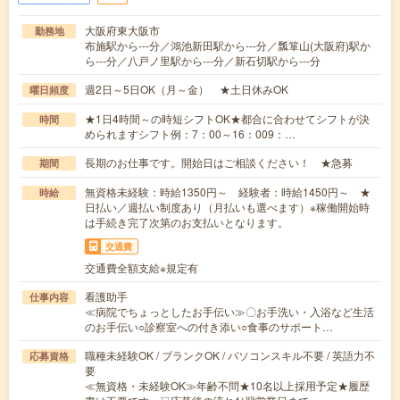
大阪府東大阪市
勤務地
布施駅から---分／鴻池新田駅から---分／瓢箪山(大阪府)駅か
ら---分／八戸ノ里駅から---分／新石切駅から---分
週2日～5日OK（月～金） ★土日休みOK
曜日頻度
★1日4時間～の時短シフトOK★都合に合わせてシフトが決
時間
められますシフト例：7：00～16：009：…
長期のお仕事です。開始日はご相談ください！ ★急募
期間
無資格未経験：時給1350円～ 経験者：時給1450円～ ★
時給
日払い／週払い制度あり（月払いも選べます）※稼働開始時
は手続き完了次第のお支払いとなります。
交通費
交通費全額支給※規定有
看護助手
仕事内容
≪病院でちょっとしたお手伝い≫〇お手洗い・入浴など生活
のお手伝い○診察室への付き添い○食事のサポート…
職種未経験OK / ブランクOK / パソコンスキル不要 / 英語力不
応募資格
要
≪無資格・未経験OK≫年齢不問★10名以上採用予定★履歴