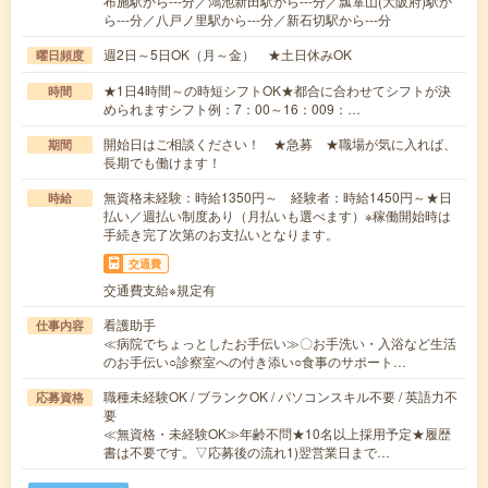
布施駅から---分／鴻池新田駅から---分／瓢箪山(大阪府)駅か
ら---分／八戸ノ里駅から---分／新石切駅から---分
週2日～5日OK（月～金） ★土日休みOK
曜日頻度
★1日4時間～の時短シフトOK★都合に合わせてシフトが決
時間
められますシフト例：7：00～16：009：…
開始日はご相談ください！ ★急募 ★職場が気に入れば、
期間
長期でも働けます！
無資格未経験：時給1350円～ 経験者：時給1450円～★日
時給
払い／週払い制度あり（月払いも選べます）※稼働開始時は
手続き完了次第のお支払いとなります。
交通費
交通費支給※規定有
看護助手
仕事内容
≪病院でちょっとしたお手伝い≫〇お手洗い・入浴など生活
のお手伝い○診察室への付き添い○食事のサポート…
職種未経験OK / ブランクOK / パソコンスキル不要 / 英語力不
応募資格
要
≪無資格・未経験OK≫年齢不問★10名以上採用予定★履歴
書は不要です。▽応募後の流れ1)翌営業日まで…