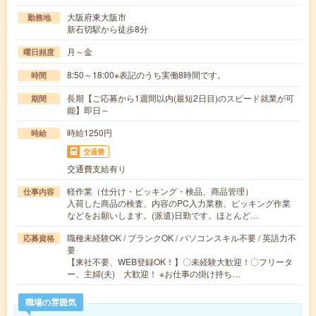
大阪府東大阪市
勤務地
新石切駅から徒歩8分
月～金
曜日頻度
8:50～18:00※表記のうち実働8時間です。
時間
長期【ご応募から1週間以内(最短2日目)のスピード就業が可
期間
能】即日～
時給1250円
時給
交通費
交通費支給有り
軽作業（仕分け・ピッキング・検品、商品管理）
仕事内容
入荷した商品の検査、内容のPC入力業務、ピッキング作業
などをお願いします。(派遣)日勤です。ほとんど…
職種未経験OK / ブランクOK / パソコンスキル不要 / 英語力不
応募資格
要
【来社不要、WEB登録OK！】〇未経験大歓迎！〇フリータ
ー、主婦(夫) 大歓迎！ ※お仕事の掛け持ち…
職場の雰囲気