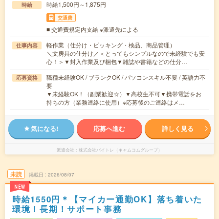
時給1,500円～1,875円
時給
交通費
■ 交通費規定内支給 ※派遣先による
軽作業（仕分け・ピッキング・検品、商品管理）
仕事内容
＼文房具の仕分け／＜とってもシンプルなので未経験でも安
心！＞▼封入作業及び梱包▼雑誌や書籍などの仕分…
職種未経験OK / ブランクOK / パソコンスキル不要 / 英語力不
応募資格
要
▼未経験OK！（副業歓迎☆）▼高校生不可▼携帯電話をお
持ちの方（業務連絡に使用）※応募後のご連絡はメ…
気になる!
応募へ進む
詳しく見る
派遣会社
株式会社バイトレ（キャムコムグループ）
未読
掲載日
2026/08/07
NEW
時給1550円＊【マイカー通勤OK】落ち着いた
環境！長期！サポート事務