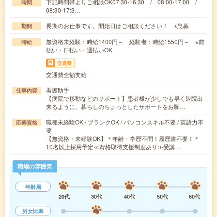
下記時間帯よりご相談OK07:30-16:30 / 08:00-17:00 /
時間
08:30-17:3…
長期のお仕事です。開始日はご相談ください！ ※急募
期間
無資格未経験：時給1400円～ 経験者：時給1550円～ ※前
時給
払い・日払い・週払いOK
交通費
交通費全額支給
看護助手
仕事内容
【病院で移動などのサポート】患者様が少しでも早く退院出
来るように、暮らしのちょっとしたサポートをお願…
職種未経験OK / ブランクOK / パソコンスキル不要 / 英語力不
応募資格
要
【無資格・未経験OK】＊年齢・学歴不問！履歴書不要！＊
10名以上採用予定≪資格取得支援制度あり≫受講…
職場の雰囲気
年齢層
20代
30代
40代
50代
60代
男女比率