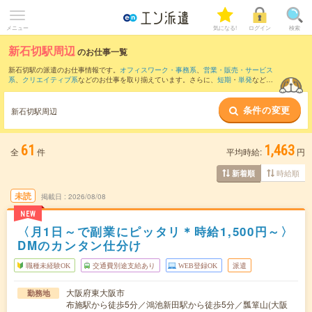
メニュー
気になる!
ログイン
検索
新石切駅周辺
のお仕事一覧
新石切駅の派遣のお仕事情報です。
オフィスワーク・事務系
、
営業・販売・サービス
系
、
クリエイティブ系
などのお仕事を取り揃えています。さらに、
短期
・
単発
などの
期間や、
職種未経験OK
などのこだわり条件で絞り込んでいただけます。
条件の変更
また、
京橋(大阪府)駅
・
大阪ビジネスパーク駅
・
谷町四丁目駅
・
天満橋駅
・
西三荘駅
な
新石切駅周辺
ど近隣駅のお仕事もご確認いただけます。
61
1,463
全
件
平均時給:
円
時給順
新着順
未読
掲載日
2026/08/08
NEW
〈月1日～で副業にピッタリ＊時給1,500円～〉
DMのカンタン仕分け
職種未経験OK
交通費別途支給あり
WEB登録OK
派遣
大阪府東大阪市
勤務地
布施駅から徒歩5分／鴻池新田駅から徒歩5分／瓢箪山(大阪