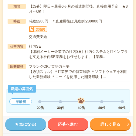
【急募】即日～最長6ヶ月の派遣期間後、直接雇用予定 ★8
期間
月～OK！
時給2200円 ＊直雇用後は月給例:280000円
時給
交通費
交通費支給
社内SE
仕事内容
【印刷メーカー企業での社内SE】社内システムとITインフラ
を支える社内SE業務をお任せします。【業務…
ブランクOK / 英語力不要
応募資格
【必須スキル】＊IT業界での就業経験 ＊ソフトウェアを利用
した業務経験 ＊コードを使用した開発経験【…
職場の雰囲気
年齢層
20代
30代
40代
50代
60代
気になる!
応募へ進む
詳しく見る