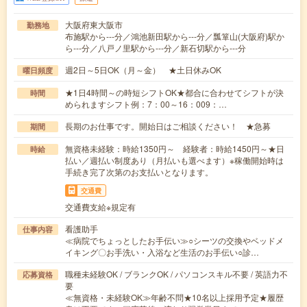
大阪府東大阪市
勤務地
布施駅から---分／鴻池新田駅から---分／瓢箪山(大阪府)駅か
ら---分／八戸ノ里駅から---分／新石切駅から---分
週2日～5日OK（月～金） ★土日休みOK
曜日頻度
★1日4時間～の時短シフトOK★都合に合わせてシフトが決
時間
められますシフト例：7：00～16：009：…
長期のお仕事です。開始日はご相談ください！ ★急募
期間
無資格未経験：時給1350円～ 経験者：時給1450円～★日
時給
払い／週払い制度あり（月払いも選べます）※稼働開始時は
手続き完了次第のお支払いとなります。
交通費
交通費支給※規定有
看護助手
仕事内容
≪病院でちょっとしたお手伝い≫○シーツの交換やベッドメ
イキング〇お手洗い・入浴など生活のお手伝い○診…
職種未経験OK / ブランクOK / パソコンスキル不要 / 英語力不
応募資格
要
≪無資格・未経験OK≫年齢不問★10名以上採用予定★履歴