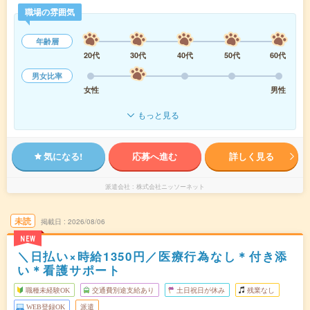
職場の雰囲気
年齢層
20代
30代
40代
50代
60代
男女比率
女性
男性
もっと見る
気になる!
応募へ進む
詳しく見る
派遣会社
株式会社ニッソーネット
未読
掲載日
2026/08/06
NEW
＼日払い×時給1350円／医療行為なし＊付き添
い＊看護サポート
職種未経験OK
交通費別途支給あり
土日祝日が休み
残業なし
WEB登録OK
派遣