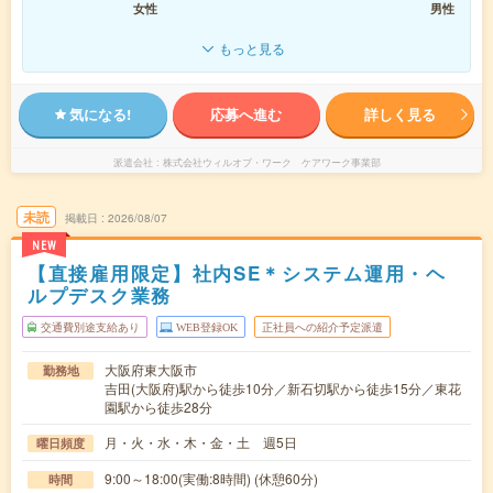
女性
男性
もっと見る
気になる!
応募へ進む
詳しく見る
派遣会社
株式会社ウィルオブ・ワーク ケアワーク事業部
未読
掲載日
2026/08/07
NEW
【直接雇用限定】社内SE＊システム運用・ヘ
ルプデスク業務
交通費別途支給あり
WEB登録OK
正社員への紹介予定派遣
大阪府東大阪市
勤務地
吉田(大阪府)駅から徒歩10分／新石切駅から徒歩15分／東花
園駅から徒歩28分
月・火・水・木・金・土 週5日
曜日頻度
9:00～18:00(実働:8時間) (休憩60分)
時間