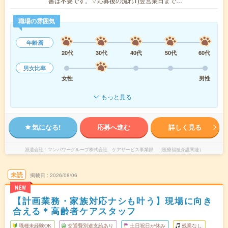
書は不要です。▽応募後の流れ1)翌営業日まで…
職場の雰囲気
年齢層
20代
30代
40代
50代
60代
男女比率
女性
男性
もっと見る
気になる!
応募へ進む
詳しく見る
派遣会社
マンパワーグループ株式会社 ケアサービス事業部 （医療福祉介護関連）
未読
掲載日
2026/08/06
NEW
【計画業務・家族対応ナシも叶う】現場に向き
合える＊高齢者ケアスタッフ
職種未経験OK
交通費別途支給あり
土日祝日が休み
残業なし