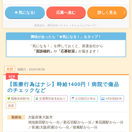
気になる!
応募へ進む
詳しく見る
派遣会社
株式会社バイトレ（キャムコムグループ）
興味があったら「★気になる！」をタップ！
「気になる！」を押しておくと、派遣会社から
「面談確約」
や
「応募歓迎」
が届きます！
未読
掲載日
2026/08/08
NEW
【医療行為はナシ】時給1400円！病院で備品
のチェックなど
職種未経験OK
交通費別途支給あり
土日祝日が休み
WEB登録OK
派遣
大阪府東大阪市
勤務地
鴻池新田駅から---分／新石切駅から---分／東花園駅から---分
／長瀬(大阪府)駅から---分／徳庵駅から---分