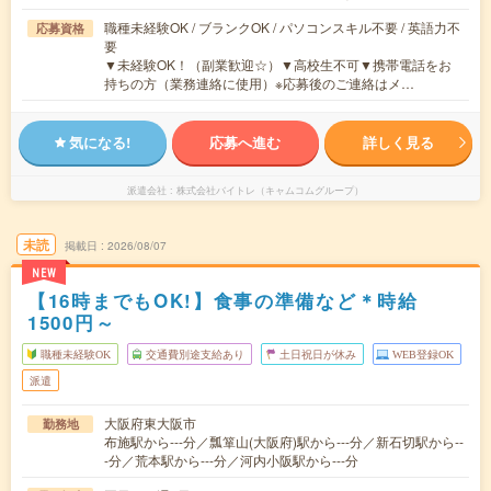
職種未経験OK / ブランクOK / パソコンスキル不要 / 英語力不
応募資格
要
▼未経験OK！（副業歓迎☆）▼高校生不可▼携帯電話をお
持ちの方（業務連絡に使用）※応募後のご連絡はメ…
気になる!
応募へ進む
詳しく見る
派遣会社
株式会社バイトレ（キャムコムグループ）
未読
掲載日
2026/08/07
NEW
【16時までもOK!】食事の準備など＊時給
1500円～
職種未経験OK
交通費別途支給あり
土日祝日が休み
WEB登録OK
派遣
大阪府東大阪市
勤務地
布施駅から---分／瓢箪山(大阪府)駅から---分／新石切駅から--
-分／荒本駅から---分／河内小阪駅から---分