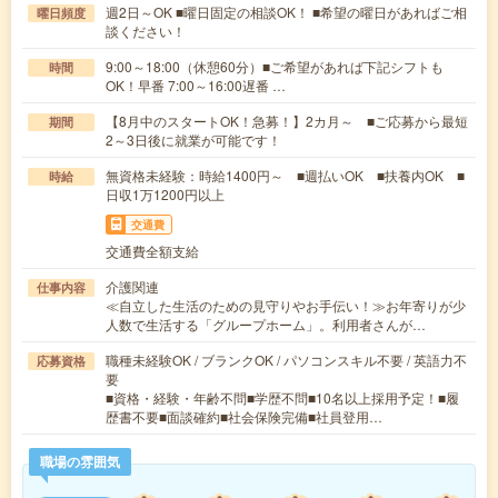
週2日～OK ■曜日固定の相談OK！ ■希望の曜日があればご相
曜日頻度
談ください！
9:00～18:00（休憩60分）■ご希望があれば下記シフトも
時間
OK！早番 7:00～16:00遅番 …
【8月中のスタートOK！急募！】2カ月～ ■ご応募から最短
期間
2～3日後に就業が可能です！
無資格未経験：時給1400円～ ■週払いOK ■扶養内OK ■
時給
日収1万1200円以上
交通費
交通費全額支給
介護関連
仕事内容
≪自立した生活のための見守りやお手伝い！≫お年寄りが少
人数で生活する「グループホーム」。利用者さんが…
職種未経験OK / ブランクOK / パソコンスキル不要 / 英語力不
応募資格
要
■資格・経験・年齢不問■学歴不問■10名以上採用予定！■履
歴書不要■面談確約■社会保険完備■社員登用…
職場の雰囲気