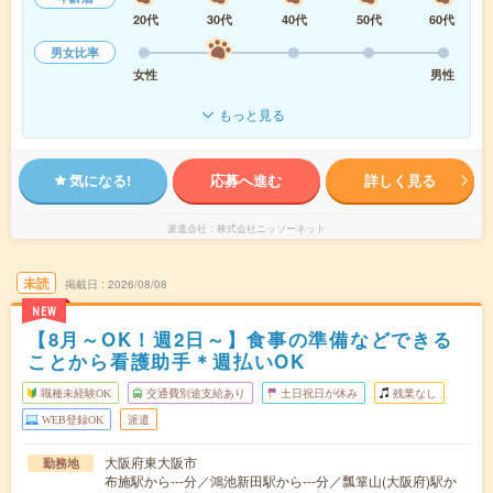
20代
30代
40代
50代
60代
男女比率
女性
男性
もっと見る
気になる!
応募へ進む
詳しく見る
派遣会社
株式会社ニッソーネット
未読
掲載日
2026/08/08
NEW
【8月～OK！週2日～】食事の準備などできる
ことから看護助手＊週払いOK
職種未経験OK
交通費別途支給あり
土日祝日が休み
残業なし
WEB登録OK
派遣
大阪府東大阪市
勤務地
布施駅から---分／鴻池新田駅から---分／瓢箪山(大阪府)駅か