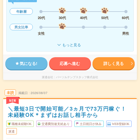
年齢層
20代
30代
40代
50代
60代
男女比率
女性
男性
もっと見る
気になる!
応募へ進む
詳しく見る
派遣会社
パーソルテンプスタッフ株式会社
未読
掲載日
2026/08/07
NEW
＼最短3日で開始可能／3ヵ月で73万円稼ぐ！
未経験OK＊まずはお話し相手から
職種未経験OK
交通費別途支給あり
土日祝日が休み
WEB登録OK
派遣