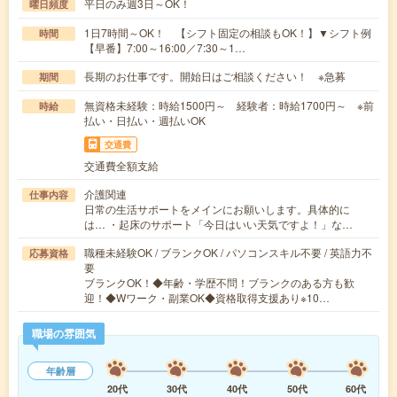
平日のみ週3日～OK！
曜日頻度
1日7時間～OK！ 【シフト固定の相談もOK！】▼シフト例
時間
【早番】7:00～16:00／7:30～1…
長期のお仕事です。開始日はご相談ください！ ※急募
期間
無資格未経験：時給1500円～ 経験者：時給1700円～ ※前
時給
払い・日払い・週払いOK
交通費
交通費全額支給
介護関連
仕事内容
日常の生活サポートをメインにお願いします。具体的に
は… ・起床のサポート「今日はいい天気ですよ！」な…
職種未経験OK / ブランクOK / パソコンスキル不要 / 英語力不
応募資格
要
ブランクOK！◆年齢・学歴不問！ブランクのある方も歓
迎！◆Wワーク・副業OK◆資格取得支援あり※10…
職場の雰囲気
年齢層
20代
30代
40代
50代
60代