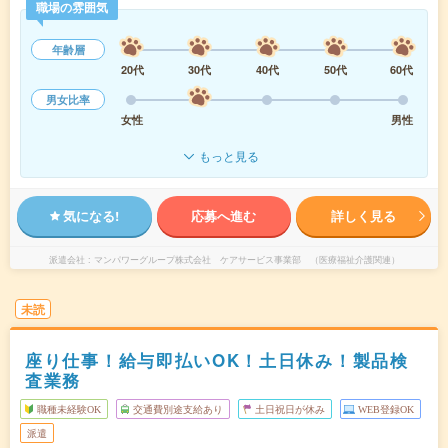
職場の雰囲気
年齢層
20代
30代
40代
50代
60代
男女比率
女性
男性
もっと見る
気になる!
応募へ進む
詳しく見る
派遣会社
マンパワーグループ株式会社 ケアサービス事業部 （医療福祉介護関連）
未読
座り仕事！給与即払いOK！土日休み！製品検
査業務
職種未経験OK
交通費別途支給あり
土日祝日が休み
WEB登録OK
派遣