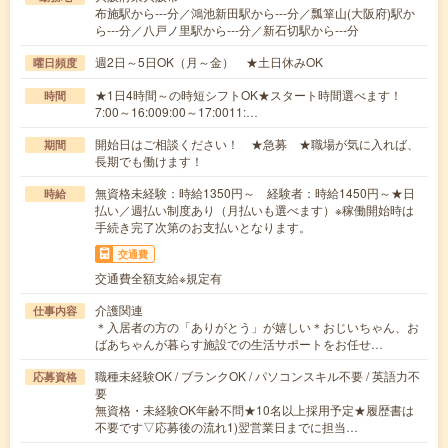
布施駅から---分／鴻池新田駅から---分／瓢箪山(大阪府)駅か
ら---分／八戸ノ里駅から---分／新石切駅から---分
週2日～5日OK（月～金） ★土日休みOK
曜日頻度
★1日4時間～の時短シフトOK★スタート時間選べます！
時間
7:00～16:009:00～17:0011:…
開始日はご相談ください！ ★急募 ★職場が気に入れば、
期間
長期でも働けます！
無資格未経験：時給1350円～ 経験者：時給1450円～★日
時給
払い／週払い制度あり（月払いも選べます）※稼働開始時は
手続き完了次第のお支払いとなります。
交通費
交通費全額支給※規定有
介護関連
仕事内容
＊入居者の方の「ありがとう」が嬉しい＊おじいちゃん、お
ばあちゃんが暮らす施設での生活サポートをお任せ…
職種未経験OK / ブランクOK / パソコンスキル不要 / 英語力不
応募資格
要
無資格・未経験OK年齢不問★10名以上採用予定★履歴書は
不要です▽応募後の流れ1)翌営業日までに担当…