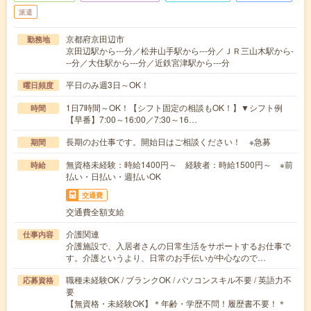
派遣
京都府京田辺市
勤務地
京田辺駅から---分／松井山手駅から---分／ＪＲ三山木駅から-
--分／大住駅から---分／近鉄宮津駅から---分
平日のみ週3日～OK！
曜日頻度
1日7時間～OK！【シフト固定の相談もOK！】▼シフト例
時間
【早番】7:00～16:00／7:30～16…
長期のお仕事です。開始日はご相談ください！ ※急募
期間
無資格未経験：時給1400円～ 経験者：時給1500円～ ※前
時給
払い・日払い・週払いOK
交通費
交通費全額支給
介護関連
仕事内容
介護施設で、入居者さんの日常生活をサポートするお仕事で
す。介護というより、日常のお手伝いが中心なので…
職種未経験OK / ブランクOK / パソコンスキル不要 / 英語力不
応募資格
要
【無資格・未経験OK】＊年齢・学歴不問！履歴書不要！＊