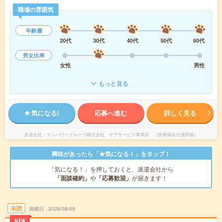
職場の雰囲気
年齢層
20代
30代
40代
50代
60代
男女比率
女性
男性
もっと見る
気になる!
応募へ進む
詳しく見る
派遣会社
マンパワーグループ株式会社 ケアサービス事業部 （医療福祉介護関連）
興味があったら「★気になる！」をタップ！
「気になる！」を押しておくと、派遣会社から
「面談確約」
や
「応募歓迎」
が届きます！
未読
掲載日
2026/08/09
NEW