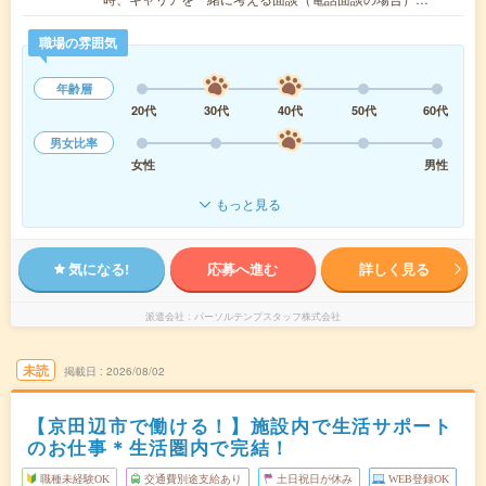
職場の雰囲気
年齢層
20代
30代
40代
50代
60代
男女比率
女性
男性
もっと見る
気になる!
応募へ進む
詳しく見る
派遣会社
パーソルテンプスタッフ株式会社
未読
掲載日
2026/08/02
【京田辺市で働ける！】施設内で生活サポート
のお仕事＊生活圏内で完結！
職種未経験OK
交通費別途支給あり
土日祝日が休み
WEB登録OK