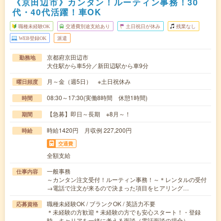
《京田辺市》カンタン！ルーティン事務！30
代・40代活躍！車OK
職種未経験OK
交通費別途支給あり
土日祝日が休み
残業なし
WEB登録OK
派遣
京都府京田辺市
勤務地
大住駅から車5分／新田辺駅から車9分
月～金（週5日） ※土日祝休み
曜日頻度
08:30～17:30(実働8時間 休憩1時間)
時間
【急募】即日～長期 ※8月～！
期間
時給1420円 月収例 227,200円
時給
交通費
全額支給
一般事務
仕事内容
～カンタン注文受付！ルーティン事務！～＊レンタルの受付
→電話で注文が来るので決まった項目をヒアリング…
職種未経験OK / ブランクOK / 英語力不要
応募資格
＊未経験の方歓迎＊未経験の方でも安心スタート！・登録
時、キャリアを一緒に考える面談（電話面談の場合）…