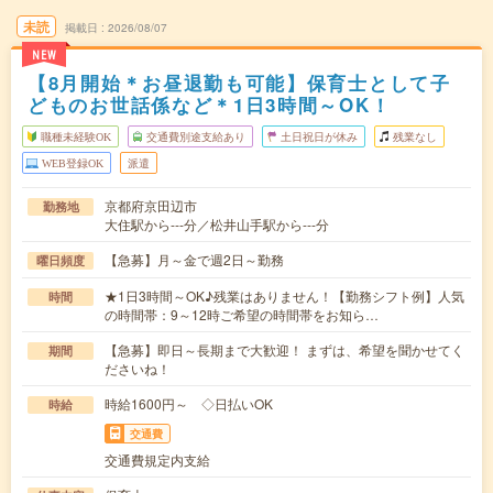
未読
掲載日
2026/08/07
NEW
【8月開始＊お昼退勤も可能】保育士として子
どものお世話係など＊1日3時間～OK！
職種未経験OK
交通費別途支給あり
土日祝日が休み
残業なし
WEB登録OK
派遣
京都府京田辺市
勤務地
大住駅から---分／松井山手駅から---分
【急募】月～金で週2日～勤務
曜日頻度
★1日3時間～OK♪残業はありません！【勤務シフト例】人気
時間
の時間帯：9～12時ご希望の時間帯をお知ら…
【急募】即日～長期まで大歓迎！ まずは、希望を聞かせてく
期間
ださいね！
時給1600円～ ◇日払いOK
時給
交通費
交通費規定内支給