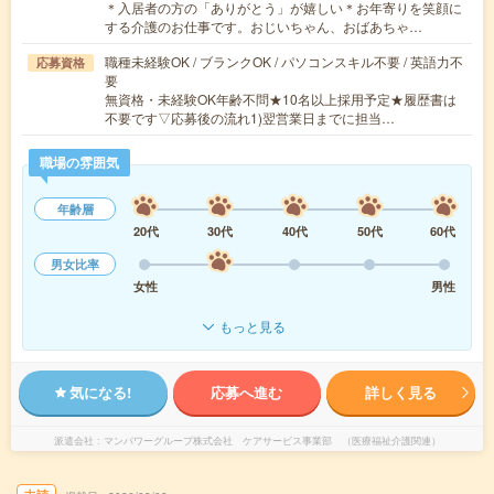
＊入居者の方の「ありがとう」が嬉しい＊お年寄りを笑顔に
する介護のお仕事です。おじいちゃん、おばあちゃ…
職種未経験OK / ブランクOK / パソコンスキル不要 / 英語力不
応募資格
要
無資格・未経験OK年齢不問★10名以上採用予定★履歴書は
不要です▽応募後の流れ1)翌営業日までに担当…
職場の雰囲気
年齢層
20代
30代
40代
50代
60代
男女比率
女性
男性
もっと見る
気になる!
応募へ進む
詳しく見る
派遣会社
マンパワーグループ株式会社 ケアサービス事業部 （医療福祉介護関連）