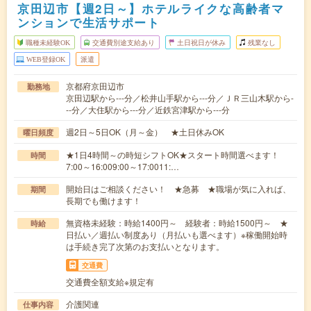
京田辺市【週2日～】ホテルライクな高齢者マ
ンションで生活サポート
職種未経験OK
交通費別途支給あり
土日祝日が休み
残業なし
WEB登録OK
派遣
京都府京田辺市
勤務地
京田辺駅から---分／松井山手駅から---分／ＪＲ三山木駅から-
--分／大住駅から---分／近鉄宮津駅から---分
週2日～5日OK（月～金） ★土日休みOK
曜日頻度
★1日4時間～の時短シフトOK★スタート時間選べます！
時間
7:00～16:009:00～17:0011:…
開始日はご相談ください！ ★急募 ★職場が気に入れば、
期間
長期でも働けます！
無資格未経験：時給1400円～ 経験者：時給1500円～ ★
時給
日払い／週払い制度あり（月払いも選べます）※稼働開始時
は手続き完了次第のお支払いとなります。
交通費
交通費全額支給※規定有
介護関連
仕事内容