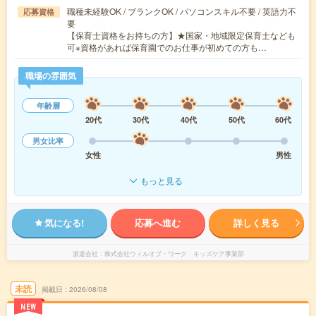
職種未経験OK / ブランクOK / パソコンスキル不要 / 英語力不
応募資格
要
【保育士資格をお持ちの方】★国家・地域限定保育士なども
可※資格があれば保育園でのお仕事が初めての方も…
職場の雰囲気
年齢層
20代
30代
40代
50代
60代
男女比率
女性
男性
もっと見る
気になる!
応募へ進む
詳しく見る
派遣会社
株式会社ウィルオブ・ワーク キッズケア事業部
未読
掲載日
2026/08/08
NEW