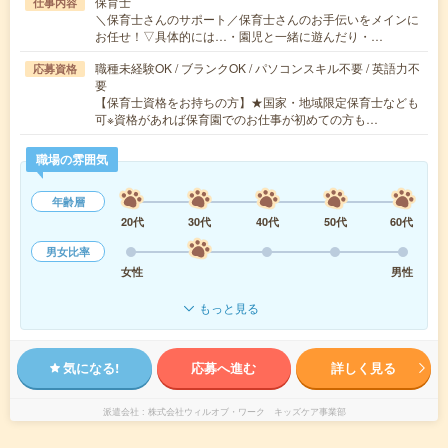
保育士
仕事内容
＼保育士さんのサポート／保育士さんのお手伝いをメインに
お任せ！▽具体的には…・園児と一緒に遊んだり・…
職種未経験OK / ブランクOK / パソコンスキル不要 / 英語力不
応募資格
要
【保育士資格をお持ちの方】★国家・地域限定保育士なども
可※資格があれば保育園でのお仕事が初めての方も…
職場の雰囲気
年齢層
20代
30代
40代
50代
60代
男女比率
女性
男性
もっと見る
気になる!
応募へ進む
詳しく見る
派遣会社
株式会社ウィルオブ・ワーク キッズケア事業部