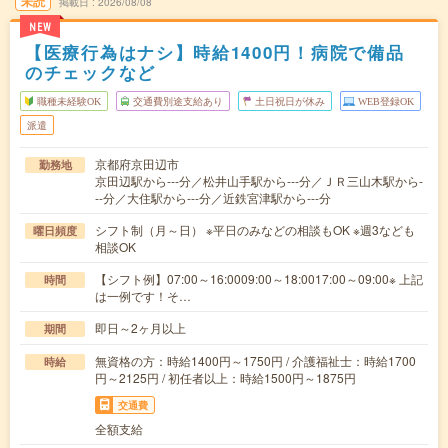
未読
掲載日
2026/08/08
NEW
【医療行為はナシ】時給1400円！病院で備品
のチェックなど
職種未経験OK
交通費別途支給あり
土日祝日が休み
WEB登録OK
派遣
京都府京田辺市
勤務地
京田辺駅から---分／松井山手駅から---分／ＪＲ三山木駅から-
--分／大住駅から---分／近鉄宮津駅から---分
シフト制（月～日） ※平日のみなどの相談もOK ※週3なども
曜日頻度
相談OK
【シフト例】07:00～16:0009:00～18:0017:00～09:00※ 上記
時間
は一例です！そ…
即日～2ヶ月以上
期間
無資格の方：時給1400円～1750円 / 介護福祉士：時給1700
時給
円～2125円 / 初任者以上：時給1500円～1875円
交通費
全額支給