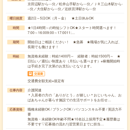
京田辺駅から---分／松井山手駅から---分／ＪＲ三山木駅から-
--分／大住駅から---分／近鉄宮津駅から---分
週2日～5日OK（月～金） ★土日休みOK
曜日頻度
★1日4時間～の時短シフトOK★スタート時間選べます！
時間
7:00～16:009:00～17:0011:…
開始日はご相談ください！ ★急募 ★職場が気に入れば、
期間
長期でも働けます！
無資格未経験：時給1400円～ 経験者：時給1500円～ ★
時給
日払い／週払い制度あり（月払いも選べます）※稼働開始時
は手続き完了次第のお支払いとなります。
交通費
交通費全額支給※規定有
介護関連
仕事内容
＊入居者の方の「ありがとう」が嬉しい＊おじいちゃん、お
ばあちゃんが暮らす施設での生活サポートをお任せ…
職種未経験OK / ブランクOK / パソコンスキル不要 / 英語力不
応募資格
要
無資格・未経験OK年齢不問★10名以上採用予定★履歴書は
不要です▽応募後の流れ1)翌営業日までに担当…