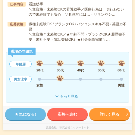
看護助手
仕事内容
＼無資格・未経験OKの看護助手／医療行為は一切行わない
ので未経験でも安心！▽具体的には…・リネンやシ…
職種未経験OK / ブランクOK / パソコンスキル不要 / 英語力不
応募資格
要
＼無資格＊未経験OK／★年齢不問・ブランクOK★履歴書不
要・来社不要（電話登録OK）★社会保険完備＼…
職場の雰囲気
年齢層
20代
30代
40代
50代
60代
男女比率
女性
男性
もっと見る
気になる!
応募へ進む
詳しく見る
派遣会社
株式会社ニッソーネット