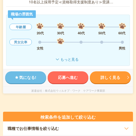
10名以上採用予定≪資格取得支援制度あり≫受講…
職場の雰囲気
年齢層
20代
30代
40代
50代
60代
男女比率
女性
男性
もっと見る
気になる!
応募へ進む
詳しく見る
派遣会社
株式会社ウィルオブ・ワーク ケアワーク事業部
検索条件を追加して絞り込む
職種
でお仕事情報を絞り込む