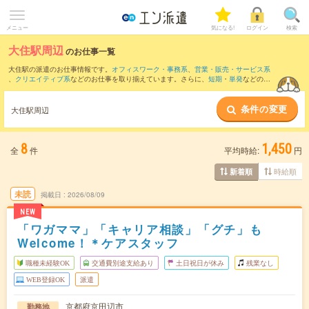
メニュー
気になる!
ログイン
検索
大住駅周辺
のお仕事一覧
大住駅の派遣のお仕事情報です。
オフィスワーク・事務系
、
営業・販売・サービス系
、
クリエイティブ系
などのお仕事を取り揃えています。さらに、
短期
・
単発
などの期
間や、
職種未経験OK
などのこだわり条件で絞り込んでいただけます。
条件の変更
また、
高槻市駅
・
長岡京駅
・
淀駅
・
枚方市駅
・
向日町駅
など近隣駅のお仕事もご確認
大住駅周辺
いただけます。
8
1,450
全
件
平均時給:
円
時給順
新着順
未読
掲載日
2026/08/09
NEW
「ワガママ」「キャリア相談」「グチ」も
Welcome！＊ケアスタッフ
職種未経験OK
交通費別途支給あり
土日祝日が休み
残業なし
WEB登録OK
派遣
京都府京田辺市
勤務地