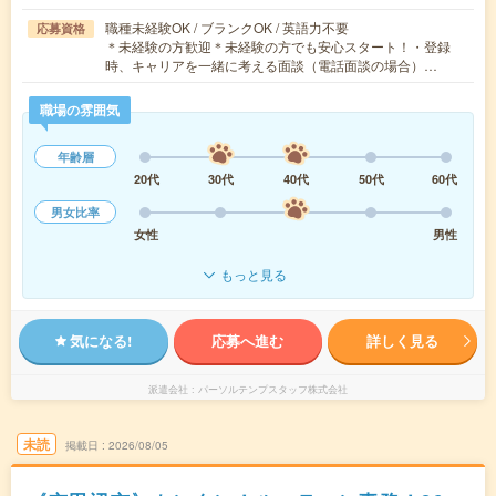
職種未経験OK / ブランクOK / 英語力不要
応募資格
＊未経験の方歓迎＊未経験の方でも安心スタート！・登録
時、キャリアを一緒に考える面談（電話面談の場合）…
職場の雰囲気
年齢層
20代
30代
40代
50代
60代
男女比率
女性
男性
もっと見る
気になる!
応募へ進む
詳しく見る
派遣会社
パーソルテンプスタッフ株式会社
未読
掲載日
2026/08/05