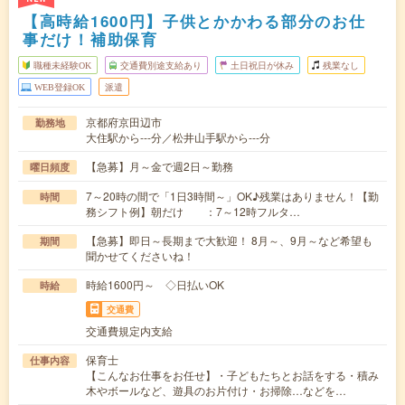
【高時給1600円】子供とかかわる部分のお仕
事だけ！補助保育
職種未経験OK
交通費別途支給あり
土日祝日が休み
残業なし
WEB登録OK
派遣
京都府京田辺市
勤務地
大住駅から---分／松井山手駅から---分
【急募】月～金で週2日～勤務
曜日頻度
7～20時の間で「1日3時間～」OK♪残業はありません！【勤
時間
務シフト例】朝だけ ：7～12時フルタ…
【急募】即日～長期まで大歓迎！ 8月～、9月～など希望も
期間
聞かせてくださいね！
時給1600円～ ◇日払いOK
時給
交通費
交通費規定内支給
保育士
仕事内容
【こんなお仕事をお任せ】・子どもたちとお話をする・積み
木やボールなど、遊具のお片付け・お掃除…などを…