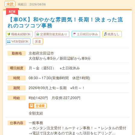
未読
掲載日
2026/08/06
NEW
【車OK】和やかな雰囲気！長期！決まった流
れのコツコツ事務
職種未経験OK
交通費別途支給あり
土日祝日が休み
残業なし
WEB登録OK
派遣
京都府京田辺市
勤務地
大住駅から車5分／新田辺駅から車9分
月～金（週5日） ※土日祝休み
曜日頻度
08:30～17:30(実働8時間 休憩1時間)
時間
2026年09月上旬～長期 ※9月～！
期間
時給1420円 月収例 227,200円
時給
交通費
全額支給
一般事務
仕事内容
～カンタン注文受付！ルーティン事務！～＊レンタルの受付
→電話で注文が来るので決まった項目をヒアリング…