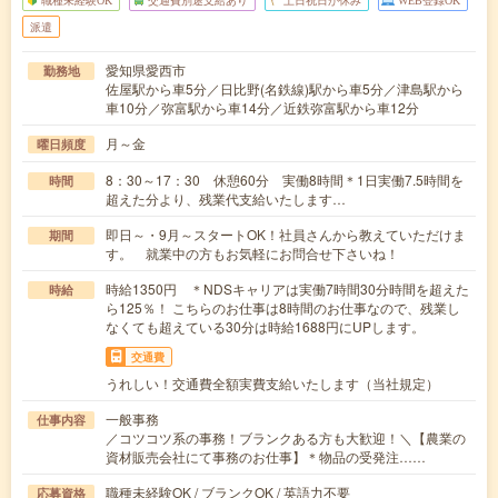
職種未経験OK
交通費別途支給あり
土日祝日が休み
WEB登録OK
派遣
愛知県愛西市
勤務地
佐屋駅から車5分／日比野(名鉄線)駅から車5分／津島駅から
車10分／弥富駅から車14分／近鉄弥富駅から車12分
月～金
曜日頻度
8：30～17：30 休憩60分 実働8時間＊1日実働7.5時間を
時間
超えた分より、残業代支給いたします…
即日～・9月～スタートOK！社員さんから教えていただけま
期間
す。 就業中の方もお気軽にお問合せ下さいね！
時給1350円 ＊NDSキャリアは実働7時間30分時間を超えた
時給
ら125％！ こちらのお仕事は8時間のお仕事なので、残業し
なくても超えている30分は時給1688円にUPします。
交通費
うれしい！交通費全額実費支給いたします（当社規定）
一般事務
仕事内容
／コツコツ系の事務！ブランクある方も大歓迎！＼【農業の
資材販売会社にて事務のお仕事】＊物品の受発注……
職種未経験OK / ブランクOK / 英語力不要
応募資格