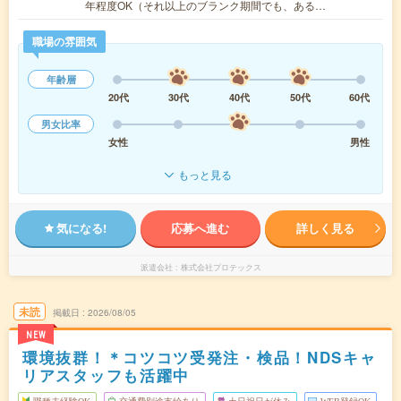
年程度OK（それ以上のブランク期間でも、ある…
職場の雰囲気
年齢層
20代
30代
40代
50代
60代
男女比率
女性
男性
もっと見る
気になる!
応募へ進む
詳しく見る
派遣会社
株式会社プロテックス
未読
掲載日
2026/08/05
NEW
環境抜群！＊コツコツ受発注・検品！NDSキャ
リアスタッフも活躍中