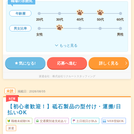
職場の雰囲気
年齢層
20代
30代
40代
50代
60代
男女比率
女性
男性
もっと見る
気になる!
応募へ進む
詳しく見る
派遣会社
株式会社リクルートスタッフィング
未読
掲載日
2026/08/05
NEW
【初心者歓迎！】砥石製品の型付け・運搬/日
払いOK
職種未経験OK
交通費別途支給あり
土日祝日が休み
WEB登録OK
派遣