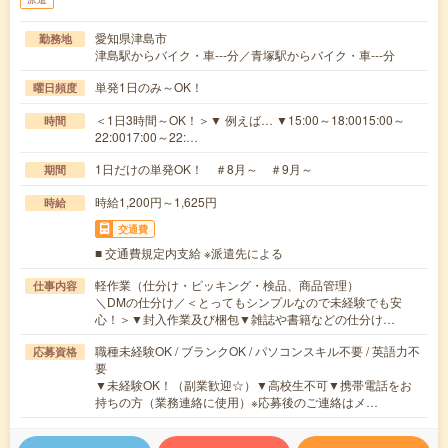
愛知県津島市
勤務地
津島駅からバイク・車---分／青塚駅からバイク・車---分
単発1日のみ～OK！
曜日頻度
＜1日3時間～OK！＞▼ 例えば… ▼15:00～18:0015:00～
時間
22:0017:00～22:…
1日だけの単発OK！ ＃8月～ ＃9月～
期間
時給1,200円～1,625円
時給
交通費
■ 交通費規定内支給 ※派遣先による
軽作業（仕分け・ピッキング・検品、商品管理）
仕事内容
＼DMの仕分け／＜とってもシンプルなので未経験でも安
心！＞▼封入作業及び梱包▼雑誌や書籍などの仕分け…
職種未経験OK / ブランクOK / パソコンスキル不要 / 英語力不
応募資格
要
▼未経験OK！（副業歓迎☆）▼高校生不可▼携帯電話をお
持ちの方（業務連絡に使用）※応募後のご連絡はメ…