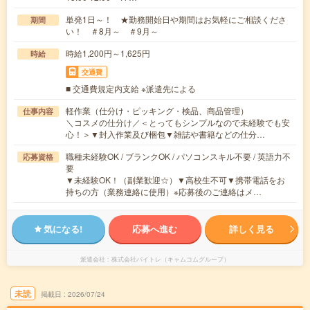
単発1日～！ ★勤務開始日や期間はお気軽にご相談くださ
期間
い！ ＃8月～ ＃9月～
時給1,200円～1,625円
時給
交通費
■ 交通費規定内支給 ※派遣先による
軽作業（仕分け・ピッキング・検品、商品管理）
仕事内容
＼コスメの仕分け／＜とってもシンプルなので未経験でも安
心！＞▼封入作業及び梱包▼雑誌や書籍などの仕分…
職種未経験OK / ブランクOK / パソコンスキル不要 / 英語力不
応募資格
要
▼未経験OK！（副業歓迎☆）▼高校生不可▼携帯電話をお
持ちの方（業務連絡に使用）※応募後のご連絡はメ…
気になる!
応募へ進む
詳しく見る
派遣会社
株式会社バイトレ（キャムコムグループ）
未読
掲載日
2026/07/24