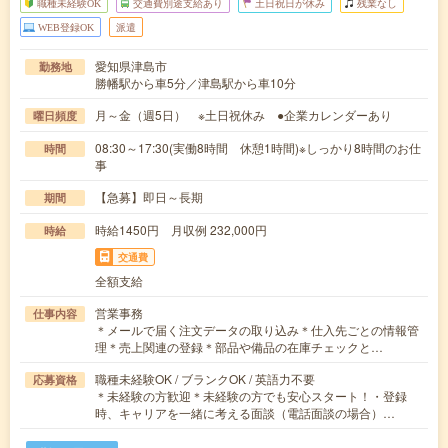
職種未経験OK
交通費別途支給あり
土日祝日が休み
残業なし
WEB登録OK
派遣
愛知県津島市
勤務地
勝幡駅から車5分／津島駅から車10分
月～金（週5日） ※土日祝休み ●企業カレンダーあり
曜日頻度
08:30～17:30(実働8時間 休憩1時間)※しっかり8時間のお仕
時間
事
【急募】即日～長期
期間
時給1450円 月収例 232,000円
時給
交通費
全額支給
営業事務
仕事内容
＊メールで届く注文データの取り込み＊仕入先ごとの情報管
理＊売上関連の登録＊部品や備品の在庫チェックと…
職種未経験OK / ブランクOK / 英語力不要
応募資格
＊未経験の方歓迎＊未経験の方でも安心スタート！・登録
時、キャリアを一緒に考える面談（電話面談の場合）…