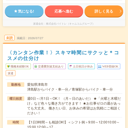
気になる!
応募へ進む
詳しく見る
派遣会社
株式会社バイトレ（キャムコムグループ）
未読
掲載日
2026/07/27
〈カンタン作業！〉スキマ時間にサクッと＊コ
スメの仕分け
職種未経験OK
交通費別途支給あり
土日祝日が休み
WEB登録OK
派遣
愛知県津島市
勤務地
津島駅からバイク・車---分／青塚駅からバイク・車---分
週0日～/月1日～OK！ （月～日のあいだ） ★「火曜と木曜だ
曜日頻度
け」など色々な働き方ができます！ ★お仕事ゼロの週があっ
ても大丈夫。 働きたい日、お休みの希望はお気軽にご相談く
ださい！
【1日3時間～も相談OK!】＜シフト例＞9:00～12:0010:00～
時間
15:00 12:00～17…