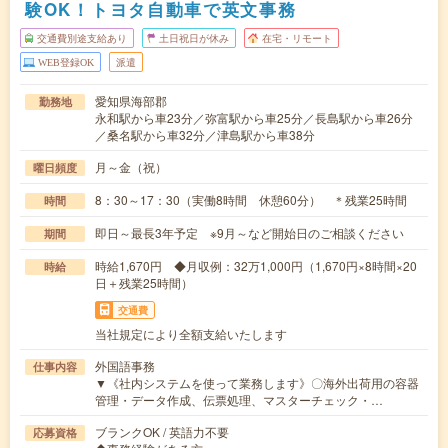
験OK！トヨタ自動車で英文事務
交通費別途支給あり
土日祝日が休み
在宅・リモート
WEB登録OK
派遣
愛知県海部郡
勤務地
永和駅から車23分／弥富駅から車25分／長島駅から車26分
／桑名駅から車32分／津島駅から車38分
月～金（祝）
曜日頻度
8：30～17：30（実働8時間 休憩60分） ＊残業25時間
時間
即日～最長3年予定 ※9月～など開始日のご相談ください
期間
時給1,670円 ◆月収例：32万1,000円（1,670円×8時間×20
時給
日＋残業25時間）
交通費
当社規定により全額支給いたします
外国語事務
仕事内容
▼《社内システムを使って業務します》〇海外出荷用の容器
管理・データ作成、伝票処理、マスターチェック・…
ブランクOK / 英語力不要
応募資格