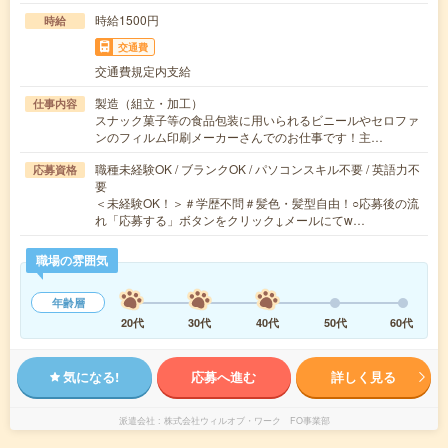
時給1500円
時給
交通費
交通費規定内支給
製造（組立・加工）
仕事内容
スナック菓子等の食品包装に用いられるビニールやセロファ
ンのフィルム印刷メーカーさんでのお仕事です！主…
職種未経験OK / ブランクOK / パソコンスキル不要 / 英語力不
応募資格
要
＜未経験OK！＞＃学歴不問＃髪色・髪型自由！○応募後の流
れ「応募する」ボタンをクリック↓メールにてw…
職場の雰囲気
年齢層
20代
30代
40代
50代
60代
気になる!
応募へ進む
詳しく見る
派遣会社
株式会社ウィルオブ・ワーク FO事業部