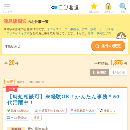
メニュー
気になる!
ログイン
検索
津島駅周辺
のお仕事一覧
津島駅の派遣のお仕事情報です。
オフィスワーク・事務系
、
営業・販売・サービス系
、
クリエイティブ系
などのお仕事を取り揃えています。さらに、
短期
・
単発
などの期
間や、
職種未経験OK
などのこだわり条件で絞り込んでいただけます。
条件の変更
また、
桑名駅
・
稲沢駅
・
中村日赤駅
・
高畑駅
・
妙興寺駅
など近隣駅のお仕事もご確認
津島駅周辺
いただけます。
20
1,375
全
件
平均時給:
円
時給順
新着順
未読
掲載日
2026/08/06
NEW
【時短相談可】未経験OK！かんたん事務＊50
代活躍中！
職種未経験OK
交通費別途支給あり
土日祝日が休み
残業なし
WEB登録OK
派遣
愛知県津島市
勤務地