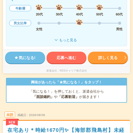
年齢層
20代
30代
40代
50代
60代
男女比率
女性
男性
もっと見る
気になる!
応募へ進む
詳しく見る
派遣会社
NDSキャリア株式会社
興味があったら「★気になる！」をタップ！
「気になる！」を押しておくと、派遣会社から
「面談確約」
や
「応募歓迎」
が届きます！
未読
掲載日
2026/08/06
NEW
在宅あり＊時給1670円✨【海部郡飛島村】未経