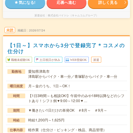
気になる!
応募へ進む
詳しく見る
派遣会社
株式会社バイトレ（キャムコムグループ）
未読
掲載日
2026/07/24
【1日～】スマホから3分で登録完了＊コスメの
仕分け
職種未経験OK
土日祝日が休み
WEB登録OK
派遣
愛知県津島市
勤務地
津島駅からバイク・車---分／青塚駅からバイク・車---分
月～金のうち、1日～OK！
曜日頻度
【1日3時間～も相談OK!】午前中のみや18時以降などのシフ
時間
トあり！シフト例▼9:00～12:00▼…
▼働きたい1日だけの単発OK ＃8月～ ＃9月～
期間
時給1,200円～1,625円
時給
軽作業（仕分け・ピッキング・検品、商品管理）
仕事内容