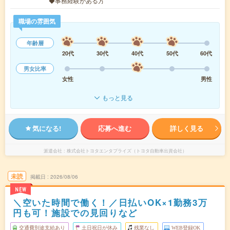
◆事務経験がある方
職場の雰囲気
年齢層
20代
30代
40代
50代
60代
男女比率
女性
男性
もっと見る
気になる!
応募へ進む
詳しく見る
派遣会社
株式会社トヨタエンタプライズ（トヨタ自動車出資会社）
未読
掲載日
2026/08/06
NEW
＼空いた時間で働く！／日払いOK×1勤務3万
円も可！施設での見回りなど
交通費別途支給あり
土日祝日が休み
残業なし
WEB登録OK