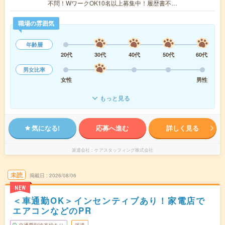
不問！WワークOK10名以上募集中！履歴書不…
職場の雰囲気
年齢層
20代
30代
40代
50代
60代
男女比率
女性
男性
もっと見る
気になる!
応募へ進む
詳しく見る
派遣会社
ケアスタッフィング株式会社
未読
掲載日
2026/08/06
NEW
＜車通勤OK＞インセンティブあり！家電店で
エアコンなどのPR