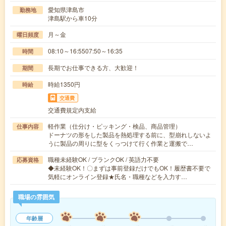
愛知県津島市
勤務地
津島駅から車10分
月～金
曜日頻度
08:10～16:5507:50～16:35
時間
長期でお仕事できる方、大歓迎！
期間
時給1350円
時給
交通費
交通費規定内支給
軽作業（仕分け・ピッキング・検品、商品管理）
仕事内容
ドーナツの形をした製品を熱処理する前に、型崩れしないよ
うに製品の周りに型をくっつけて行く作業と運搬で…
職種未経験OK / ブランクOK / 英語力不要
応募資格
◆未経験OK！〇まずは事前登録だけでもOK！履歴書不要で
気軽にオンライン登録★氏名・職種などを入力す…
職場の雰囲気
年齢層