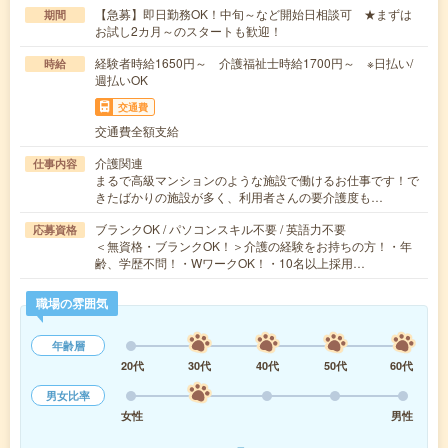
【急募】即日勤務OK！中旬～など開始日相談可 ★まずは
期間
お試し2カ月～のスタートも歓迎！
経験者時給1650円～ 介護福祉士時給1700円～ ※日払い/
時給
週払いOK
交通費
交通費全額支給
介護関連
仕事内容
まるで高級マンションのような施設で働けるお仕事です！で
きたばかりの施設が多く、利用者さんの要介護度も…
ブランクOK / パソコンスキル不要 / 英語力不要
応募資格
＜無資格・ブランクOK！＞介護の経験をお持ちの方！・年
齢、学歴不問！・WワークOK！・10名以上採用…
職場の雰囲気
年齢層
20代
30代
40代
50代
60代
男女比率
女性
男性