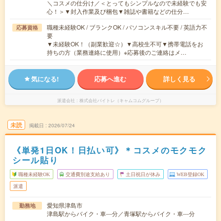
＼コスメの仕分け／＜とってもシンプルなので未経験でも安
心！＞▼封入作業及び梱包▼雑誌や書籍などの仕分…
職種未経験OK / ブランクOK / パソコンスキル不要 / 英語力不
応募資格
要
▼未経験OK！（副業歓迎☆）▼高校生不可▼携帯電話をお
持ちの方（業務連絡に使用）※応募後のご連絡はメ…
気になる!
応募へ進む
詳しく見る
派遣会社
株式会社バイトレ（キャムコムグループ）
未読
掲載日
2026/07/24
《単発1日OK！日払い可》＊コスメのモクモク
シール貼り
職種未経験OK
交通費別途支給あり
土日祝日が休み
WEB登録OK
派遣
愛知県津島市
勤務地
津島駅からバイク・車---分／青塚駅からバイク・車---分