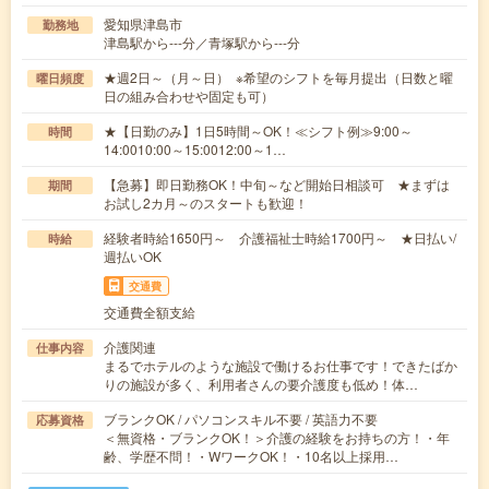
愛知県津島市
勤務地
津島駅から---分／青塚駅から---分
★週2日～（月～日） ※希望のシフトを毎月提出（日数と曜
曜日頻度
日の組み合わせや固定も可）
★【日勤のみ】1日5時間～OK！≪シフト例≫9:00～
時間
14:0010:00～15:0012:00～1…
【急募】即日勤務OK！中旬～など開始日相談可 ★まずは
期間
お試し2カ月～のスタートも歓迎！
経験者時給1650円～ 介護福祉士時給1700円～ ★日払い/
時給
週払いOK
交通費
交通費全額支給
介護関連
仕事内容
まるでホテルのような施設で働けるお仕事です！できたばか
りの施設が多く、利用者さんの要介護度も低め！体…
ブランクOK / パソコンスキル不要 / 英語力不要
応募資格
＜無資格・ブランクOK！＞介護の経験をお持ちの方！・年
齢、学歴不問！・WワークOK！・10名以上採用…