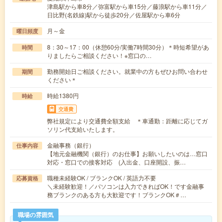
津島駅から車8分／弥富駅から車15分／藤浪駅から車11分／
日比野(名鉄線)駅から徒歩20分／佐屋駅から車6分
月～金
曜日頻度
8：30～17：00（休憩60分/実働7時間30分）＊時短希望があ
時間
りましたらご相談ください！※窓口の…
勤務開始日ご相談ください。就業中の方もぜひお問い合わせ
期間
ください＊
時給1380円
時給
交通費
弊社規定により交通費全額支給 ＊車通勤：距離に応じてガ
ソリン代支給いたします。
金融事務（銀行）
仕事内容
【地元金融機関（銀行）のお仕事】お願いしたいのは…窓口
対応・窓口での接客対応 (入出金、口座開設、振…
職種未経験OK / ブランクOK / 英語力不要
応募資格
＼未経験歓迎！／パソコンは入力できればOK！です金融事
務ブランクのある方も大歓迎です！ブランクOK＃…
職場の雰囲気