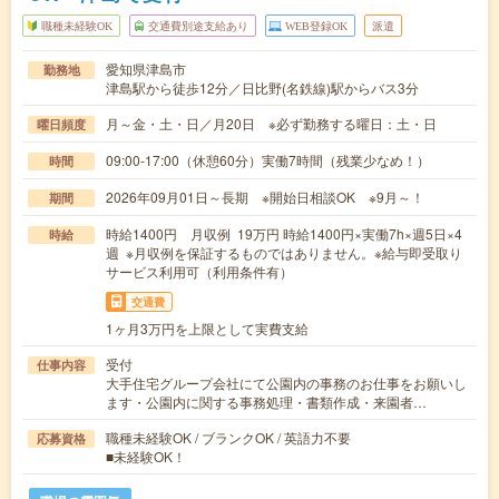
職種未経験OK
交通費別途支給あり
WEB登録OK
派遣
愛知県津島市
勤務地
津島駅から徒歩12分／日比野(名鉄線)駅からバス3分
月～金・土・日／月20日 ※必ず勤務する曜日：土・日
曜日頻度
09:00-17:00（休憩60分）実働7時間（残業少なめ！）
時間
2026年09月01日～長期 ※開始日相談OK ※9月～！
期間
時給1400円 月収例 19万円 時給1400円×実働7h×週5日×4
時給
週 ※月収例を保証するものではありません。※給与即受取り
サービス利用可（利用条件有）
交通費
1ヶ月3万円を上限として実費支給
受付
仕事内容
大手住宅グループ会社にて公園内の事務のお仕事をお願いし
ます・公園内に関する事務処理・書類作成・来園者…
職種未経験OK / ブランクOK / 英語力不要
応募資格
■未経験OK！