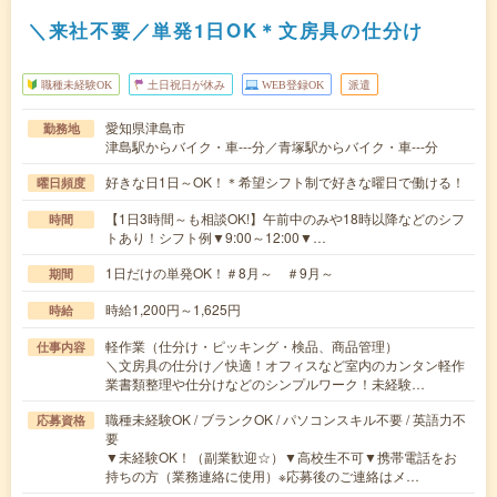
＼来社不要／単発1日OK＊文房具の仕分け
職種未経験OK
土日祝日が休み
WEB登録OK
派遣
愛知県津島市
勤務地
津島駅からバイク・車---分／青塚駅からバイク・車---分
好きな日1日～OK！＊希望シフト制で好きな曜日で働ける！
曜日頻度
【1日3時間～も相談OK!】午前中のみや18時以降などのシフ
時間
トあり！シフト例▼9:00～12:00▼…
1日だけの単発OK！＃8月～ ＃9月～
期間
時給1,200円～1,625円
時給
軽作業（仕分け・ピッキング・検品、商品管理）
仕事内容
＼文房具の仕分け／快適！オフィスなど室内のカンタン軽作
業書類整理や仕分けなどのシンプルワーク！未経験…
職種未経験OK / ブランクOK / パソコンスキル不要 / 英語力不
応募資格
要
▼未経験OK！（副業歓迎☆）▼高校生不可▼携帯電話をお
持ちの方（業務連絡に使用）※応募後のご連絡はメ…