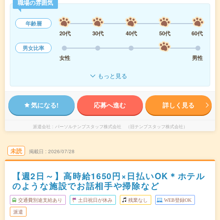
職場の雰囲気
年齢層
20代
30代
40代
50代
60代
男女比率
女性
男性
もっと見る
気になる!
応募へ進む
詳しく見る
派遣会社
パーソルテンプスタッフ株式会社 （旧テンプスタッフ株式会社）
未読
掲載日
2026/07/28
【週2日～】高時給1650円×日払いOK＊ホテル
のような施設でお話相手や掃除など
交通費別途支給あり
土日祝日が休み
残業なし
WEB登録OK
派遣