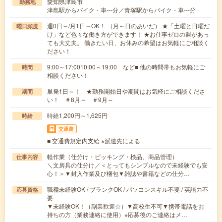
愛知県津島市
勤務地
津島駅からバイク・車---分／青塚駅からバイク・車---分
週0日～/月1日～OK！ （月～日のあいだ） ★「土曜と日曜だ
曜日頻度
け」など色々な働き方ができます！ ★お仕事ゼロの週があっ
ても大丈夫。 働きたい日、お休みの希望はお気軽にご相談く
ださい！
9:00～17:0010:00～19:00 など■ 他の時間帯もお気軽にご
時間
相談ください！
単発1日～！ ★勤務開始日や期間はお気軽にご相談くださ
期間
い！ ＃8月～ ＃9月～
時給1,200円～1,625円
時給
交通費
■ 交通費規定内支給 ※派遣先による
軽作業（仕分け・ピッキング・検品、商品管理）
仕事内容
＼文房具の仕分け／＜とってもシンプルなので未経験でも安
心！＞▼封入作業及び梱包▼雑誌や書籍などの仕分…
職種未経験OK / ブランクOK / パソコンスキル不要 / 英語力不
応募資格
要
▼未経験OK！（副業歓迎☆）▼高校生不可▼携帯電話をお
持ちの方（業務連絡に使用）※応募後のご連絡はメ…