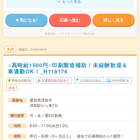
もっと見る
気になる!
応募へ進む
詳しく見る
派遣会社
ケアスタッフィング株式会社
未読
掲載日
2026/08/01
○高時給1500円○印刷製造補助！未経験歓迎＆
車通勤OK！_H118176
職種未経験OK
交通費別途支給あり
土日祝日が休み
WEB登録OK
派遣
愛知県津島市
勤務地
津島駅から車7分
月～金／週5日勤務
曜日頻度
8:00～17:00(休憩1:20)
時間
即日～長期（3ヶ月以上） 最短で応募開始から1週間！
期間