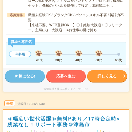
ロール状の透明なフィルムをハンドリフトで持ち上げ機械に
セット、機械のパネルを操作して設定し印刷加工を…
職種未経験OK / ブランクOK / パソコンスキル不要 / 英語力不
応募資格
要
【来社不要、WEB登録OK！】〇未経験大歓迎！〇フリータ
ー、主婦(夫) 大歓迎！ ※お仕事の掛け持ち…
職場の雰囲気
年齢層
20代
30代
40代
50代
60代
気になる!
応募へ進む
詳しく見る
派遣会社
株式会社テクノ・サービス
未読
掲載日
2026/07/30
≪幅広い世代活躍≫無料Pあり／17時台定時×
残業なし！サポート事務＠津島市