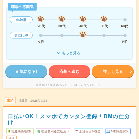
職場の雰囲気
年齢層
20代
30代
40代
50代
60代
男女比率
女性
男性
もっと見る
気になる!
応募へ進む
詳しく見る
派遣会社
株式会社バイトレ（キャムコムグループ）
未読
掲載日
2026/07/24
日払いOK！スマホでカンタン登録＊DMの仕分
け
職種未経験OK
交通費別途支給あり
土日祝日が休み
WEB登録OK
派遣