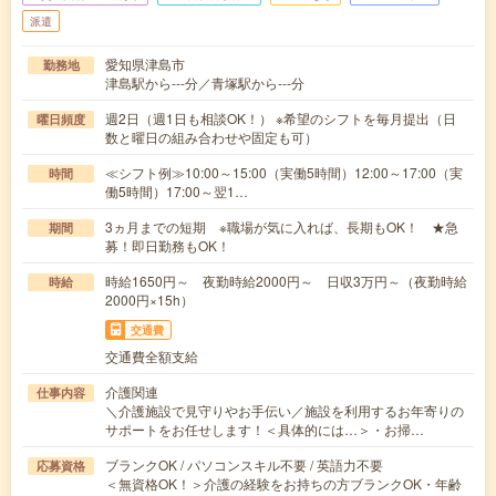
派遣
愛知県津島市
勤務地
津島駅から---分／青塚駅から---分
週2日（週1日も相談OK！） ※希望のシフトを毎月提出（日
曜日頻度
数と曜日の組み合わせや固定も可）
≪シフト例≫10:00～15:00（実働5時間）12:00～17:00（実
時間
働5時間）17:00～翌1…
3ヵ月までの短期 ※職場が気に入れば、長期もOK！ ★急
期間
募！即日勤務もOK！
時給1650円～ 夜勤時給2000円～ 日収3万円～（夜勤時給
時給
2000円×15h）
交通費
交通費全額支給
介護関連
仕事内容
＼介護施設で見守りやお手伝い／施設を利用するお年寄りの
サポートをお任せします！＜具体的には…＞・お掃…
ブランクOK / パソコンスキル不要 / 英語力不要
応募資格
＜無資格OK！＞介護の経験をお持ちの方ブランクOK・年齢