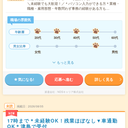
＼未経験でも大歓迎！／＊パソコン入力ができる方＊業種・
職種・雇用形態・年数問わず事務の経験がある方も…
職場の雰囲気
年齢層
20代
30代
40代
50代
60代
男女比率
女性
男性
もっと見る
気になる!
応募へ進む
詳しく見る
派遣会社
NDSキャリア株式会社
未読
掲載日
2026/08/05
NEW
17時まで＊未経験OK！残業ほぼなし▼車通勤
OK＊津島で受付