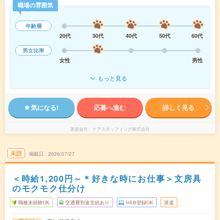
職場の雰囲気
年齢層
20代
30代
40代
50代
60代
男女比率
女性
男性
もっと見る
気になる!
応募へ進む
詳しく見る
派遣会社
ケアスタッフィング株式会社
未読
掲載日
2026/07/27
＜時給1,200円～＊好きな時にお仕事＞文房具
のモクモク仕分け
職種未経験OK
交通費別途支給あり
WEB登録OK
派遣