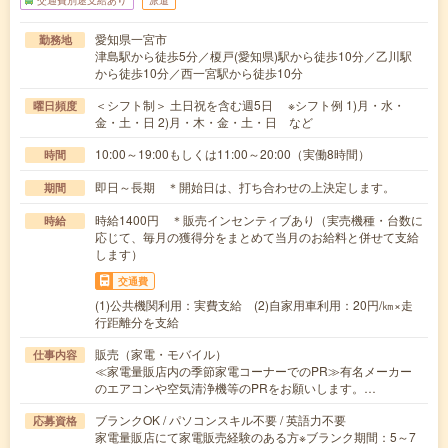
交通費別途支給あり
派遣
愛知県一宮市
勤務地
津島駅から徒歩5分／榎戸(愛知県)駅から徒歩10分／乙川駅
から徒歩10分／西一宮駅から徒歩10分
＜シフト制＞ 土日祝を含む週5日 ※シフト例 1)月・水・
曜日頻度
金・土・日 2)月・木・金・土・日 など
10:00～19:00もしくは11:00～20:00（実働8時間）
時間
即日～長期 ＊開始日は、打ち合わせの上決定します。
期間
時給1400円 ＊販売インセンティブあり（実売機種・台数に
時給
応じて、毎月の獲得分をまとめて当月のお給料と併せて支給
します）
交通費
(1)公共機関利用：実費支給 (2)自家用車利用：20円/㎞×走
行距離分を支給
販売（家電・モバイル）
仕事内容
≪家電量販店内の季節家電コーナーでのPR≫有名メーカー
のエアコンや空気清浄機等のPRをお願いします。…
ブランクOK / パソコンスキル不要 / 英語力不要
応募資格
家電量販店にて家電販売経験のある方※ブランク期間：5～7