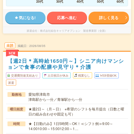
20代
30代
40代
50代
60代
気になる!
応募へ進む
詳しく見る
派遣会社
株式会社綜合キャリアオプション 製造事業部（全国）
未読
掲載日
2026/08/05
NEW
【週2日＊高時給1650円～】シニア向けマンシ
ョンで食事の配膳や見守り＊介護
交通費別途支給あり
土日祝日が休み
残業なし
WEB登録OK
派遣
愛知県津島市
勤務地
津島駅から---分／青塚駅から---分
★週2日～（月～日） ※希望のシフトを毎月提出（日数と曜
曜日頻度
日の組み合わせや固定も可）
★【日勤のみ】1日5時間～OK！≪シフト例≫9:00～
時間
14:0010:00～15:0012:00～1…