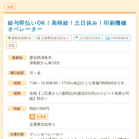
未読
給与即払いOK！高時給！土日休み！印刷機械
オペレーター
職種未経験OK
交通費別途支給あり
土日祝日が休み
WEB登録OK
派遣
愛知県津島市
勤務地
津島駅から車10分
月～金
曜日頻度
7:30～16:308:00～17:00※表記のうち実働7時間40分です。
時間
長期【ご応募から1週間以内(最短2日目)のスピード就業が可
期間
能】即日～
時給1350円
時給
交通費
交通費支給有り
マシンオペレーター
仕事内容