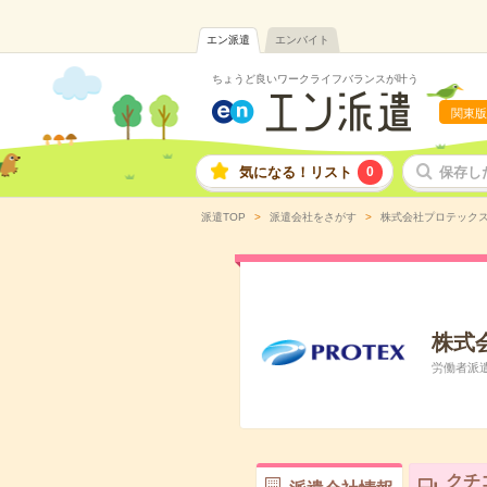
エン派遣
エンバイト
ちょうど良いワークライフバランスが叶う
関東版
気になる！リスト
0
保存し
派遣TOP
派遣会社をさがす
株式会社プロテック
株式
労働者派遣
クチ