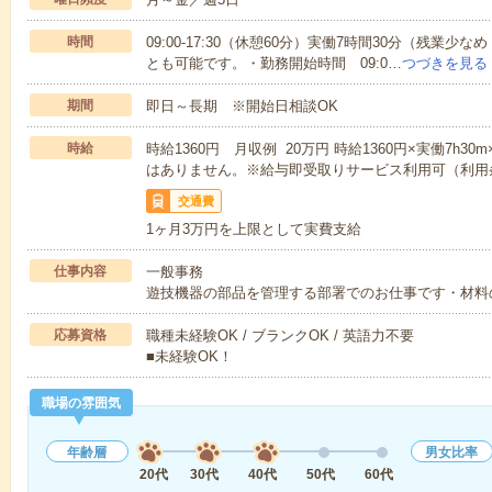
時間
09:00-17:30（休憩60分）実働7時間30分（残
とも可能です。・勤務開始時間 09:0…
つづきを見る
期間
即日～長期 ※開始日相談OK
時給
時給1360円 月収例 20万円 時給1360円×実働7h3
はありません。※給与即受取りサービス利用可（利用
交通費
1ヶ月3万円を上限として実費支給
仕事内容
一般事務
遊技機器の部品を管理する部署でのお仕事です・材料
応募資格
職種未経験OK / ブランクOK / 英語力不要
■未経験OK！
職場の雰囲気
年齢層
男女比率
20代
30代
40代
50代
60代