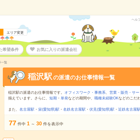
ヘル
エリア変更
た希望条件
お気に入りの派遣会社
事一覧
稲沢駅
の派遣のお仕事情報一覧
稲沢駅の派遣のお仕事情報です。
オフィスワーク・事務系
、
営業・販売・サー
揃えています。さらに、
短期
・
単発
などの期間や、
職種未経験OK
などのこだ
また、
名古屋駅
・
栄(愛知県)駅
・
名鉄名古屋駅
・
伏見(愛知県)駅
・
近鉄名古屋
77
1
30
件中
～
件を表示中