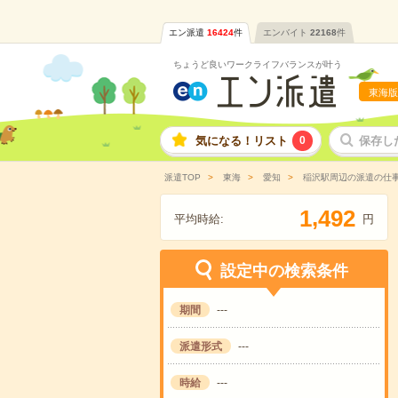
エン派遣
16424
件
エンバイト
22168
件
ちょうど良いワークライフバランスが叶う
東海版
気になる！リスト
0
保存し
派遣TOP
東海
愛知
稲沢駅周辺の派遣の仕
,
1
4
9
2
平均時給:
円
設定中の検索条件
期間
---
派遣形式
---
時給
---