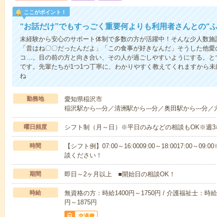
ここがポイント！
“お話だけ”でもすっごく重要何よりも利用者さんとの“
未経験から安心のサポート体制で多数の方が活躍中！そんな少人数施
「昔はね〇〇だったんだよ」「この食事が好きなんだ」そうした他愛
コ…。目の前の方と向き合い、その人が過ごしやすいようにする。と
です。先輩たちが1つ1つ丁寧に、わかりやすく教えてくれますから
ね
勤務地
愛知県稲沢市
稲沢駅から---分／清洲駅から---分／奥田駅から---分／六
曜日頻度
シフト制（月～日）※平日のみなどの相談もOK※週3
時間
【シフト例】07:00～16:0009:00～18:0017:00
談ください！
期間
即日～2ヶ月以上 ■開始日の相談OK！
時給
無資格の方：時給1400円～1750円 / 介護福祉士：時給1
円～1875円
交通費