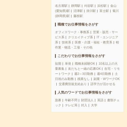
名古屋駅
静岡駅
刈谷駅
浜松駅
金山
(愛知県)駅
沼津駅
掛川駅
富士駅
菊川
(静岡県)駅
藤枝駅
職種でお仕事情報をさがす
オフィスワーク・事務系
営業・販売・サー
ビス系
クリエイティブ系
IT・エンジニア
系
技術系
医療・介護・福祉・教育系
軽
作業・物流・工場・その他
こだわりでお仕事情報をさがす
短期
単発
職種未経験OK
10名以上の大
量募集
友だちと一緒の応募OK
在宅・リモ
ートワーク
週2～3日勤務
週4日勤務
土
日祝のみ勤務
残業なし
副業・WワークOK
交通費別途支給あり
語学力が活かせる
人気のワードでお仕事情報をさがす
急募
年齢不問
財団法人
英語
書類チェ
ック
テレビ局
封入
大学