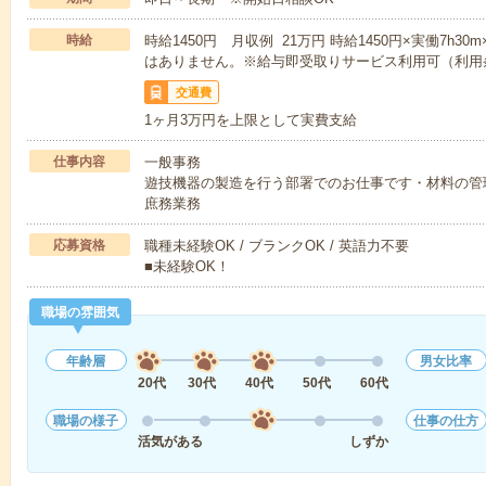
時給
時給1450円 月収例 21万円 時給1450円×実働7h3
はありません。※給与即受取りサービス利用可（利用
交通費
1ヶ月3万円を上限として実費支給
仕事内容
一般事務
遊技機器の製造を行う部署でのお仕事です・材料の管
庶務業務
応募資格
職種未経験OK / ブランクOK / 英語力不要
■未経験OK！
職場の雰囲気
年齢層
男女比率
20代
30代
40代
50代
60代
職場の様子
仕事の仕方
活気がある
しずか