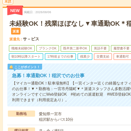
未読
NEW
掲載日
2026/08/06
未経験OK！残業ほぼなし▼車通勤OK＊
派遣
サ－ビス
派遣先
職種未経験OK
ブランクOK
既卒第二新卒OK
英語不要
履歴書不要
朝10時以降スタート
17時前までの仕事
残業少
交費支給
車通勤可
ここがポイント！
急募！車通勤OK！稲沢でのお仕事
【マイカー通勤OK！駐車場無料】【一宮インター近くの綺麗なオフ
のお仕事！▼＊勤務地：一宮市丹陽町▼＊派遣スタッフさん多数活躍
オンラインですぐにWeb登録OK #初めての派遣歓迎 #WEB登録
利用できます（利用規定あり）。
勤務地
愛知県一宮市
稲沢駅からバス10分
曜日頻度
月～金／週5日