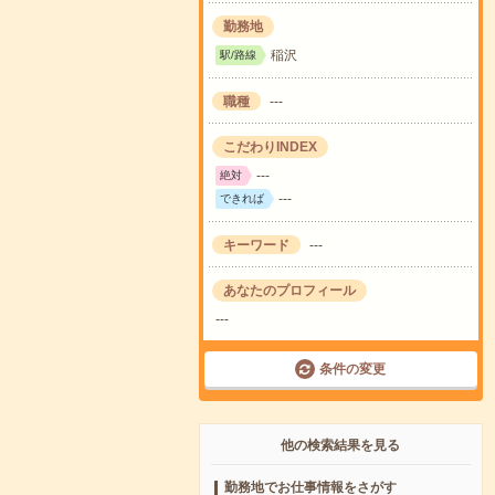
勤務地
稲沢
駅/路線
職種
---
こだわりINDEX
---
絶対
---
できれば
キーワード
---
あなたのプロフィール
---
条件の変更
他の検索結果を見る
勤務地でお仕事情報をさがす