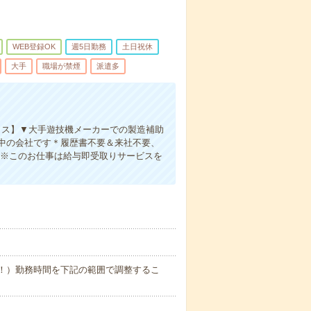
WEB登録OK
週5日勤務
土日祝休
大手
職場が禁煙
派遣多
ィス】▼大手遊技機メーカーでの製造補助
中の会社です＊履歴書不要＆来社不要、
OK※このお仕事は給与即受取りサービスを
業少なめ！）勤務時間を下記の範囲で調整するこ