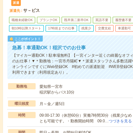
派遣
サ－ビス
派遣先
職種未経験OK
ブランクOK
既卒第二新卒OK
英語不要
履歴書不要
朝10時以降スタート
17時前までの仕事
残業少
交費支給
車通勤可
ここがポイント！
急募！車通勤OK！稲沢でのお仕事
【マイカー通勤OK！駐車場無料】【一宮インター近くの綺麗なオフ
のお仕事！▼＊勤務地：一宮市丹陽町▼＊派遣スタッフさん多数活躍
オンラインですぐにWeb登録OK #初めての派遣歓迎 #WEB登録
利用できます（利用規定あり）。
勤務地
愛知県一宮市
稲沢駅からバス10分
曜日頻度
月～金／週5日
時間
09:00-17:30（休憩60分）実働7時間30分（残
とも可能です。・勤務開始時間 09:0…
つづきを見る
期間
即日～長期 ※開始日相談OK