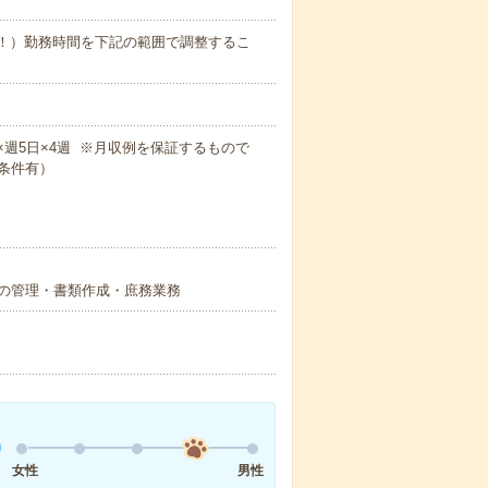
業少なめ！）勤務時間を下記の範囲で調整するこ
0m×週5日×4週 ※月収例を保証するもので
条件有）
の管理・書類作成・庶務業務
女性
男性