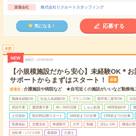
株式会社リクルートスタッフィング
派遣会社
応募する
気になる！
未読
NEW
掲載日
2026/08/06
【小規模施設だから安心】未経験OK＊お
サポートからまずはスタート！
派遣
介護施設や病院など ★自宅近くの施設がいいなど勤務地
派遣先
職種未経験OK
社会人未経験OK
ブランクOK
既卒第二新卒OK
10
英語不要
履歴書不要
40～50代活躍
しゅふ歓迎
WEB登録OK
週
土日祝休
朝10時以降スタート
16時前までの仕事
17時前までの仕事
医療福祉
交費支給
車通勤可
大手
制服
日払いOK
職場が禁
自転車・バイクOK
看護師
介護士