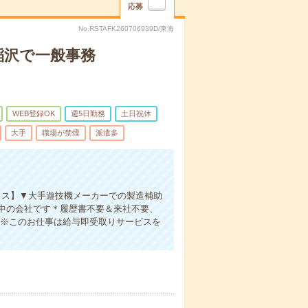
応募
No.RSTAFK260706939D/東海
稲沢で一般事務
WEB登録OK
週5日勤務
土日祝休
大手
職場が禁煙
派遣多
ィス】▼大手遊技機メーカーでの製造補助
中の会社です＊履歴書不要＆来社不要、
OK※このお仕事は給与即受取りサービスを