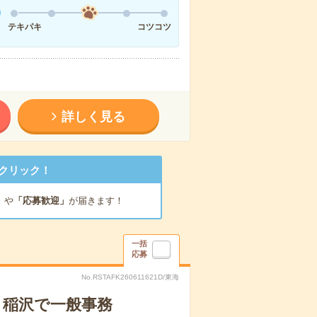
テキパキ
コツコツ
詳しく見る
クリック！
」
や
「応募歓迎」
が届きます！
一括
応募
No.RSTAFK260611621D/東海
！稲沢で一般事務