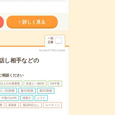
詳しく見る
一括
応募
No.NISSTTRK-2SS68
話し相手などの
ご相談ください
名以上の大量募集
友達と一緒OK
OA不要
2～3日勤務
週4日勤務
週5日勤務
午後のみOK
残業少
シフト
煙
派遣多
電話対応なし
ルーティン