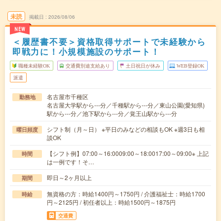
未読
掲載日
2026/08/06
NEW
＜履歴書不要＞資格取得サポートで未経験から
即戦力に！小規模施設のサポート！
職種未経験OK
交通費別途支給あり
土日祝日が休み
WEB登録OK
派遣
名古屋市千種区
勤務地
名古屋大学駅から---分／千種駅から---分／東山公園(愛知県)
駅から---分／池下駅から---分／覚王山駅から---分
シフト制（月～日） ※平日のみなどの相談もOK ※週3日も相
曜日頻度
談OK
【シフト例】07:00～16:0009:00～18:0017:00～09:00※ 上記
時間
は一例です！そ…
即日～2ヶ月以上
期間
無資格の方：時給1400円～1750円 / 介護福祉士：時給1700
時給
円～2125円 / 初任者以上：時給1500円～1875円
交通費