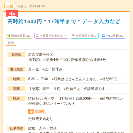
未読
掲載日
2026/08/06
NEW
高時給1600円＊17時半まで＊データ入力など
職種未経験OK
交通費別途支給あり
土日祝日が休み
WEB登録OK
派遣
名古屋市千種区
勤務地
池下駅から徒歩4分／今池(愛知県)駅から徒歩8分
月～金 ※土日祝休み
曜日頻度
8:30～17:30 ※残業はほとんどありません。※休憩60分。
時間
【急募】即日～長期 ※開始日はご相談可能です！
期間
時給1600円＋交 【月収例】256,000円～ ■給与の前払い
時給
が可能な速払いサービスあり
交通費
交通費支給あり
総務・人事・労務
仕事内容
＊データ入力｜入出金の確認｜ファイリング｜経費精算の処