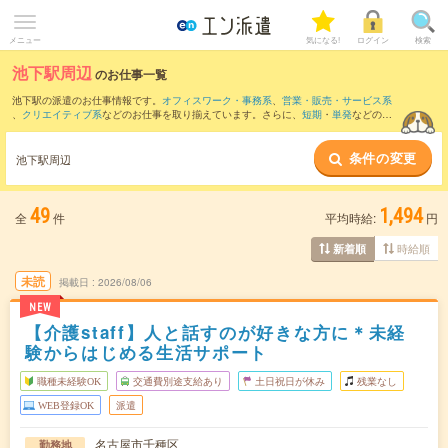
メニュー
気になる!
ログイン
検索
池下駅周辺
のお仕事一覧
池下駅の派遣のお仕事情報です。
オフィスワーク・事務系
、
営業・販売・サービス系
、
クリエイティブ系
などのお仕事を取り揃えています。さらに、
短期
・
単発
などの期
間や、
職種未経験OK
などのこだわり条件で絞り込んでいただけます。
条件の変更
また、
栄(愛知県)駅
・
久屋大通駅
・
矢場町駅
・
栄町(愛知県)駅
・
高岳駅
など近隣駅のお
池下駅周辺
仕事もご確認いただけます。
49
1,494
全
件
平均時給:
円
時給順
新着順
未読
掲載日
2026/08/06
NEW
【介護staff】人と話すのが好きな方に＊未経
験からはじめる生活サポート
職種未経験OK
交通費別途支給あり
土日祝日が休み
残業なし
WEB登録OK
派遣
名古屋市千種区
勤務地