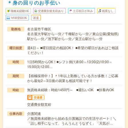
＊身の回りのお手伝い
職種未経験OK
交通費別途支給あり
土日祝日が休み
残業なし
WEB登録OK
派遣
名古屋市千種区
勤務地
名古屋大学駅から---分／千種駅から---分／東山公園(愛知県)
駅から---分／池下駅から---分／覚王山駅から---分
週4日～ ■曜日固定の相談OK！ ■希望の曜日があればご相談
曜日頻度
ください！
1日5時間からOK！■シフト例(1)8:00～13:00(2)10:00～
時間
15:00(3)12:00…
【積極採用中！】＊1年以上勤務している方が多数！ご応募
期間
から最短2～3日後の就業も相談可能です！
無資格未経験：時給1450円～ ■週払いOK ■扶養内OK
時給
交通費
交通費全額支給
介護関連
仕事内容
／無資格未経験から始める介護施設での生活サポート！＼
「話し相手になって、うんうんとうなずく」「天気が…