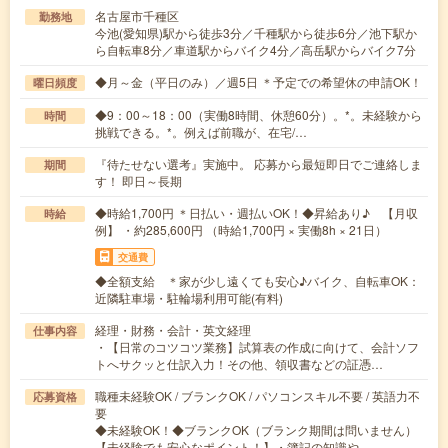
名古屋市千種区
勤務地
今池(愛知県)駅から徒歩3分／千種駅から徒歩6分／池下駅か
ら自転車8分／車道駅からバイク4分／高岳駅からバイク7分
◆月～金（平日のみ）／週5日 ＊予定での希望休の申請OK！
曜日頻度
◆9：00～18：00（実働8時間、休憩60分）。*。未経験から
時間
挑戦できる。*。例えば前職が、在宅/…
『待たせない選考』実施中。 応募から最短即日でご連絡しま
期間
す！ 即日～長期
◆時給1,700円 ＊日払い・週払いOK！◆昇給あり♪ 【月収
時給
例】 ・約285,600円 （時給1,700円 × 実働8h × 21日）
交通費
◆全額支給 ＊家が少し遠くても安心♪バイク、自転車OK：
近隣駐車場・駐輪場利用可能(有料)
経理・財務・会計・英文経理
仕事内容
・【日常のコツコツ業務】試算表の作成に向けて、会計ソフ
トへサクッと仕訳入力！その他、領収書などの証憑…
職種未経験OK / ブランクOK / パソコンスキル不要 / 英語力不
応募資格
要
◆未経験OK！◆ブランクOK（ブランク期間は問いません）
【未経験でも安心なポイント！】・簿記の知識や…