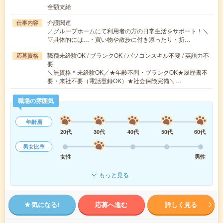
全額支給
介護関連
仕事内容
／グループホームにて利用者の方の日常生活をサポート！＼
▽具体的には…・買い物や散歩に付き添ったり・折…
職種未経験OK / ブランクOK / パソコンスキル不要 / 英語力不
応募資格
要
＼無資格＊未経験OK／★年齢不問・ブランクOK★履歴書不
要・来社不要（電話登録OK）★社会保険完備＼…
職場の雰囲気
年齢層
20代
30代
40代
50代
60代
男女比率
女性
男性
もっと見る
気になる!
応募へ進む
詳しく見る