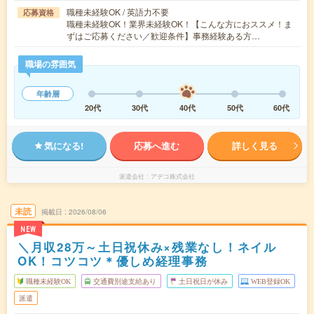
職種未経験OK / 英語力不要
応募資格
職種未経験OK！業界未経験OK！【こんな方におススメ！ま
ずはご応募ください／歓迎条件】事務経験ある方…
職場の雰囲気
年齢層
20代
30代
40代
50代
60代
気になる!
応募へ進む
詳しく見る
派遣会社
アデコ株式会社
未読
掲載日
2026/08/06
NEW
＼月収28万～土日祝休み×残業なし！ネイル
OK！コツコツ＊優しめ経理事務
職種未経験OK
交通費別途支給あり
土日祝日が休み
WEB登録OK
派遣