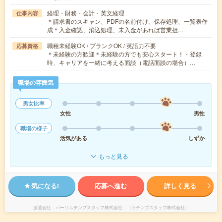
経理・財務・会計・英文経理
仕事内容
＊請求書のスキャン、PDFの名前付け、保存処理、一覧表作
成＊入金確認、消込処理、未入金があれば営業担…
職種未経験OK / ブランクOK / 英語力不要
応募資格
＊未経験の方歓迎＊未経験の方でも安心スタート！・登録
時、キャリアを一緒に考える面談（電話面談の場合）…
職場の雰囲気
男女比率
女性
男性
職場の様子
活気がある
しずか
もっと見る
気になる!
応募へ進む
詳しく見る
派遣会社
パーソルテンプスタッフ株式会社 （旧テンプスタッフ株式会社）