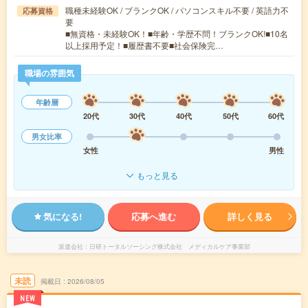
職種未経験OK / ブランクOK / パソコンスキル不要 / 英語力不
応募資格
要
■無資格・未経験OK！■年齢・学歴不問！ブランクOK!■10名
以上採用予定！■履歴書不要■社会保険完…
職場の雰囲気
年齢層
20代
30代
40代
50代
60代
男女比率
女性
男性
もっと見る
気になる!
応募へ進む
詳しく見る
派遣会社
日研トータルソーシング株式会社 メディカルケア事業部
未読
掲載日
2026/08/05
NEW