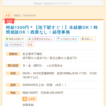
派遣会社
株式会社エイチアールテクノ
未読
掲載日
2026/08/06
NEW
時給1500円＊【池下駅すぐ！】未経験OK！時
間相談OK！残業なし！経理事務
職種未経験OK
交通費別途支給あり
土日祝日が休み
残業なし
WEB登録OK
派遣
名古屋市千種区
勤務地
池下駅から徒歩1分／覚王山駅から徒歩7分
月～金（週5日） ※土日祝休み
曜日頻度
09:00～18:00(実働8時間 休憩1時間)※9:00-17:00、10:00‐
時間
18:00でもO…
2026年09月上旬～長期 ※9月～！
期間
時給1500円 月収例 240,000円
時給
交通費
全額支給