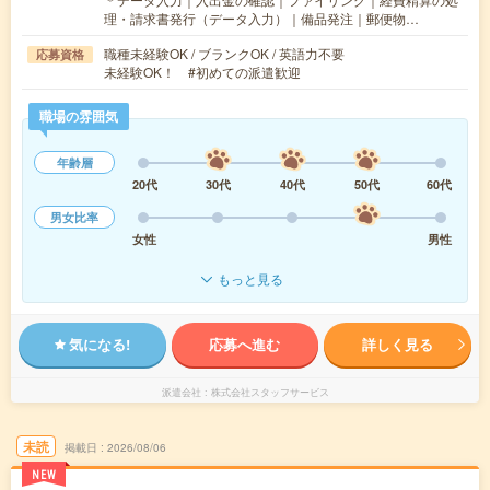
理・請求書発行（データ入力）｜備品発注｜郵便物…
職種未経験OK / ブランクOK / 英語力不要
応募資格
未経験OK！ #初めての派遣歓迎
職場の雰囲気
年齢層
20代
30代
40代
50代
60代
男女比率
女性
男性
もっと見る
気になる!
応募へ進む
詳しく見る
派遣会社
株式会社スタッフサービス
未読
掲載日
2026/08/06
NEW