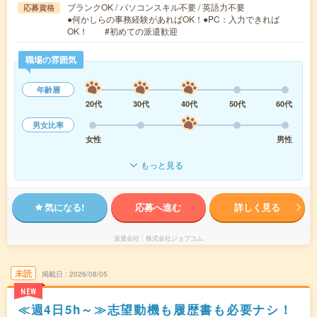
ブランクOK / パソコンスキル不要 / 英語力不要
応募資格
●何かしらの事務経験があればOK！●PC：入力できれば
OK！ #初めての派遣歓迎
職場の雰囲気
年齢層
20代
30代
40代
50代
60代
男女比率
女性
男性
もっと見る
気になる!
応募へ進む
詳しく見る
派遣会社
株式会社ジョブコム
未読
掲載日
2026/08/05
NEW
≪週4日5h～≫志望動機も履歴書も必要ナシ！