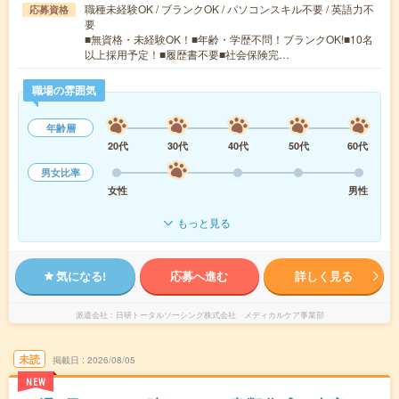
職種未経験OK / ブランクOK / パソコンスキル不要 / 英語力不
応募資格
要
■無資格・未経験OK！■年齢・学歴不問！ブランクOK!■10名
以上採用予定！■履歴書不要■社会保険完…
職場の雰囲気
年齢層
20代
30代
40代
50代
60代
男女比率
女性
男性
もっと見る
気になる!
応募へ進む
詳しく見る
派遣会社
日研トータルソーシング株式会社 メディカルケア事業部
未読
掲載日
2026/08/05
NEW