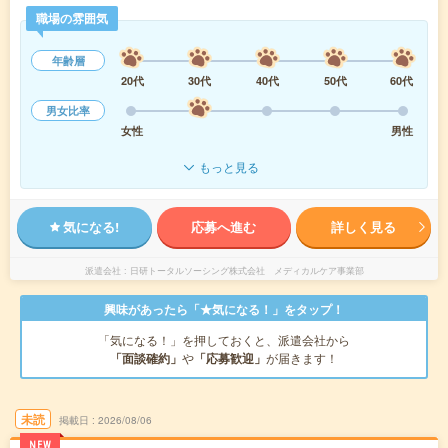
職場の雰囲気
年齢層
20代
30代
40代
50代
60代
男女比率
女性
男性
もっと見る
気になる!
応募へ進む
詳しく見る
派遣会社
日研トータルソーシング株式会社 メディカルケア事業部
興味があったら「★気になる！」をタップ！
「気になる！」を押しておくと、派遣会社から
「面談確約」
や
「応募歓迎」
が届きます！
未読
掲載日
2026/08/06
NEW