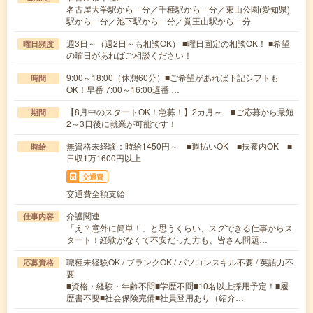
名古屋大学駅から---分／千種駅から---分／東山公園(愛知県)
駅から---分／池下駅から---分／覚王山駅から---分
週3日～（週2日～も相談OK） ■曜日固定の相談OK！ ■希望
曜日頻度
の曜日があればご相談ください！
9:00～18:00（休憩60分）■ご希望があれば下記シフトも
時間
OK！早番 7:00～16:00遅番 …
【8月中のスタートOK！急募！】2カ月～ ■ご応募から最短
期間
2～3日後に就業が可能です！
無資格未経験：時給1450円～ ■週払いOK ■扶養内OK ■
時給
日収1万1600円以上
交通費
交通費全額支給
介護関連
仕事内容
「え？意外に簡単！」と思うくらい、スグできる仕事からス
タート！経験がなくて不安だった方も、皆さん問題…
職種未経験OK / ブランクOK / パソコンスキル不要 / 英語力不
応募資格
要
■資格・経験・年齢不問■学歴不問■10名以上採用予定！■履
歴書不要■社会保険完備■社員登用あり（紹介…