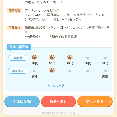
の場合「3万1500円/月」！
データ入力・タイピング
仕事内容
＜CHECK!!＞・増員募集！30代・40代活躍中！・入力メイ
ンで月27万も〇！・嬉しいインセンティ…
職種未経験OK / ブランクOK / パソコンスキル不要 / 英語力不
応募資格
要
●未経験OK！ #初めての派遣歓迎
職場の雰囲気
年齢層
20代
30代
40代
50代
60代
男女比率
女性
男性
もっと見る
気になる!
応募へ進む
詳しく見る
派遣会社
株式会社ジョブコム