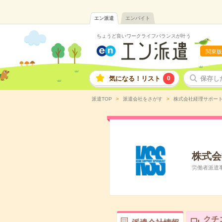
エン派遣
エンバイト
ちょうど良いワークライフバランスが叶う
関東版
気になる！リスト
0
保存し
派遣TOP
派遣会社をさがす
株式会社経理サポー
株式会
労働者派遣事業
クチ