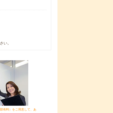
り
さい。
部有料）をご用意して、あ