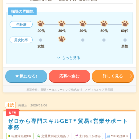
職場の雰囲気
年齢層
20代
30代
40代
50代
60代
男女比率
女性
男性
もっと見る
気になる!
応募へ進む
詳しく見る
派遣会社
日研トータルソーシング株式会社 メディカルケア事業部
未読
掲載日
2026/08/06
NEW
ゼロから専門スキルGET＊貿易×営業サポート
事務
職種未経験OK
交通費別途支給あり
土日祝日が休み
WEB登録OK