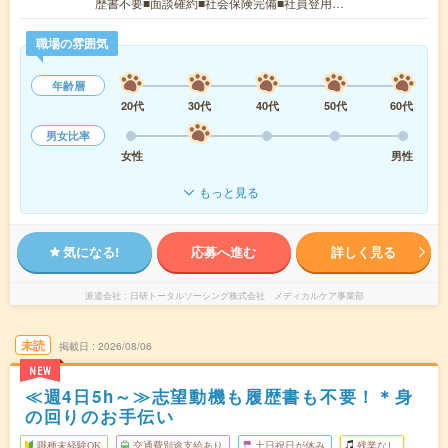
歴書不要■面談確約■社会保険完備■社員登用…
職場の雰囲気
年齢層
20代
30代
40代
50代
60代
男女比率
女性
男性
もっと見る
気になる!
応募へ進む
詳しく見る
派遣会社
日研トータルソーシング株式会社 メディカルケア事業部
未読
掲載日
2026/08/06
NEW
≪週4日5h～≫志望動機も履歴書も不要！＊身
の回りのお手伝い
職種未経験OK
交通費別途支給あり
土日祝日が休み
残業なし