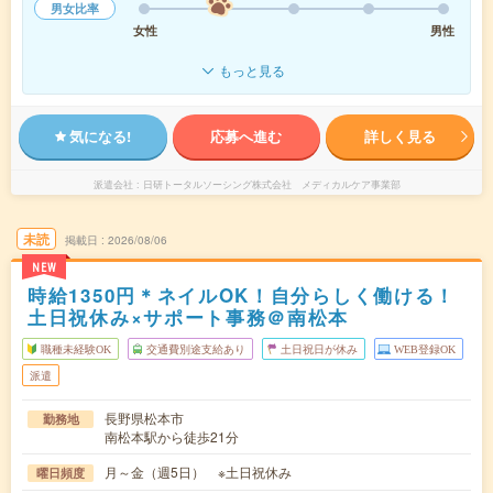
男女比率
女性
男性
もっと見る
気になる!
応募へ進む
詳しく見る
派遣会社
日研トータルソーシング株式会社 メディカルケア事業部
未読
掲載日
2026/08/06
NEW
時給1350円＊ネイルOK！自分らしく働ける！
土日祝休み×サポート事務＠南松本
職種未経験OK
交通費別途支給あり
土日祝日が休み
WEB登録OK
派遣
長野県松本市
勤務地
南松本駅から徒歩21分
月～金（週5日） ※土日祝休み
曜日頻度