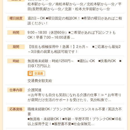
松本駅から---分／南松本駅から---分／北松本駅から---分／平
田(長野県)駅から---分／北新・松本大学前駅から---分
週2日～OK ■曜日固定の相談OK！ ■希望の曜日があればご相
曜日頻度
談ください！
9:00～18:00（休憩60分）■ご希望があれば下記シフトも
時間
OK！早番 7:00～16:00遅番 …
【現在も積極採用中！急募！】2カ月～ ■ご応募から最短2
期間
～3日後の就業も相談可能です！
無資格未経験：時給1250円～ ■週払いOK ■扶養内OK ■
時給
日収1万円以上
交通費
交通費全額支給
介護関連
仕事内容
≪お年寄りも自分も笑顔になれる介護の仕事！≫＊お年寄り
が昼間だけ生活のサポートを受けたり、気分転換で…
職種未経験OK / ブランクOK / パソコンスキル不要 / 英語力不
応募資格
要
■無資格・未経験OK！■年齢・学歴不問！ブランクOK!■10名
以上採用予定！■履歴書不要■社会保険完…