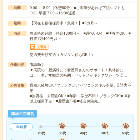
9:00～18:00（休憩60分）■ご希望があれば下記シフトも
時間
OK！早番 7:00～16:00遅番 …
【現在も積極採用中！急募！】■2カ月～
期間
無資格未経験：時給1300円～ ■週払いOK ■扶養内OK ■
時給
日収1万400円以上
交通費
交通費全額支給（ガソリン代もOK！）
看護助手
仕事内容
▼病院の一般病棟にて看護師さんのサポート！具体的に
は、・車いす搬送の補助・ベットメイキングやシーツ交…
職種未経験OK / ブランクOK / パソコンスキル不要 / 英語力不
応募資格
要
■無資格・未経験OK！■年齢・学歴不問！ブランクOK!■10名
以上採用予定！■履歴書不要■社会保険完…
職場の雰囲気
年齢層
20代
30代
40代
50代
60代