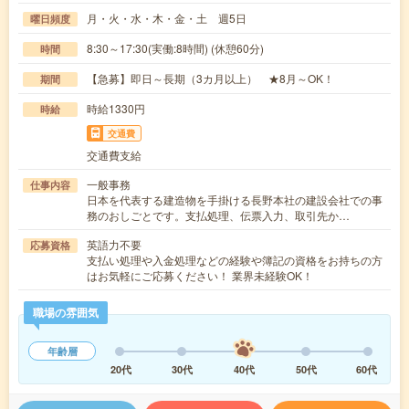
月・火・水・木・金・土 週5日
曜日頻度
8:30～17:30(実働:8時間) (休憩60分)
時間
【急募】即日～長期（3カ月以上） ★8月～OK！
期間
時給1330円
時給
交通費
交通費支給
一般事務
仕事内容
日本を代表する建造物を手掛ける長野本社の建設会社での事
務のおしごとです。支払処理、伝票入力、取引先か…
英語力不要
応募資格
支払い処理や入金処理などの経験や簿記の資格をお持ちの方
はお気軽にご応募ください！ 業界未経験OK！
職場の雰囲気
年齢層
20代
30代
40代
50代
60代