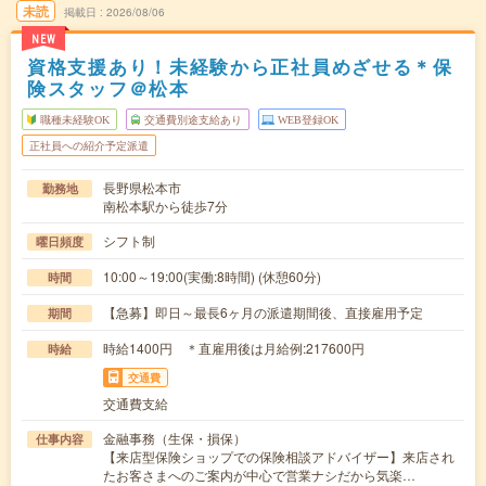
未読
掲載日
2026/08/06
NEW
資格支援あり！未経験から正社員めざせる＊保
険スタッフ＠松本
職種未経験OK
交通費別途支給あり
WEB登録OK
正社員への紹介予定派遣
長野県松本市
勤務地
南松本駅から徒歩7分
シフト制
曜日頻度
10:00～19:00(実働:8時間) (休憩60分)
時間
【急募】即日～最長6ヶ月の派遣期間後、直接雇用予定
期間
時給1400円 ＊直雇用後は月給例:217600円
時給
交通費
交通費支給
金融事務（生保・損保）
仕事内容
【来店型保険ショップでの保険相談アドバイザー】来店され
たお客さまへのご案内が中心で営業ナシだから気楽…