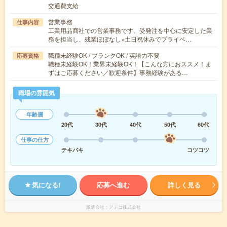
交通費支給
営業事務
仕事内容
工業用品商社での営業事務です。受発注を中心に安定した業
務を担当し、残業ほぼなし×土日祝休みでプライベ…
職種未経験OK / ブランクOK / 英語力不要
応募資格
職種未経験OK！業界未経験OK！【こんな方におススメ！ま
ずはご応募ください／歓迎条件】事務経験がある…
職場の雰囲気
年齢層
20代
30代
40代
50代
60代
仕事の仕方
テキパキ
コツコツ
気になる!
応募へ進む
詳しく見る
派遣会社
アデコ株式会社