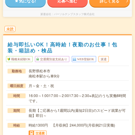
気になる!
応募へ進む
詳しく見る
派遣会社
パーソルテンプスタッフ株式会社
未読
給与即払いOK！高時給！夜勤のお仕事！包
装・箱詰め・検品
職種未経験OK
交通費別途支給あり
WEB登録OK
派遣
長野県松本市
勤務地
南松本駅から車9分
月～金・土・祝
曜日頻度
16:00～1:0017:00～2:0017:30～2:30※表記のうち実働8時間
時間
です。
長期【ご応募から1週間以内(最短2日目)のスピード就業が可
期間
能】即日～
時給1300円 【月収例】244,000円(月収例21日実働)
時給
交通費