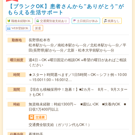
【ブランクOK】患者さんから”ありがとう”が
もらえる生活サポート
職種未経験OK
交通費別途支給あり
土日祝日が休み
残業なし
WEB登録OK
派遣
長野県松本市
勤務地
松本駅から---分／南松本駅から---分／北松本駅から---分／平
田(長野県)駅から---分／北新・松本大学前駅から---分
週4日～OK ※曜日固定の相談OK ※希望の曜日があればご相談
曜日頻度
ください
★スタート時間選べます／1日5時間～OK～シフト例～10:00
時間
～15:0011:00～16:0012…
【現在も積極採用中！急募！】■2カ月～ 8月～、9月スター
期間
トもOK！
無資格未経験：時給1300円～ ■週払いOK ■扶養内OK ■
時給
日収1万400円以上
交通費
交通費全額支給（ガソリン代もOK！）
看護助手
仕事内容