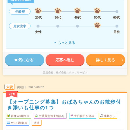
年齢層
20代
30代
40代
50代
60代
男女比率
女性
男性
もっと見る
気になる!
応募へ進む
詳しく見る
派遣会社
株式会社スタッフサービス
未読
掲載日
2026/08/07
NEW
【オープニング募集】おばあちゃんのお散歩付
き添いも仕事の1つ
職種未経験OK
交通費別途支給あり
土日祝日が休み
残業なし
WEB登録OK
派遣