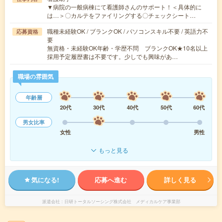
▼病院の一般病棟にて看護師さんのサポート！＜具体的に
は…＞〇カルテをファイリングする〇チェックシート…
職種未経験OK / ブランクOK / パソコンスキル不要 / 英語力不
応募資格
要
無資格・未経験OK年齢・学歴不問 ブランクOK★10名以上
採用予定履歴書は不要です。少しでも興味があ…
職場の雰囲気
年齢層
20代
30代
40代
50代
60代
男女比率
女性
男性
もっと見る
気になる!
応募へ進む
詳しく見る
派遣会社
日研トータルソーシング株式会社 メディカルケア事業部