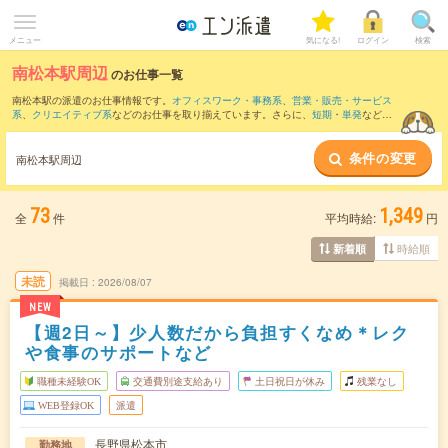
メニュー
気になる!
ログイン
検索
南松本駅周辺
のお仕事一覧
南松本駅の派遣のお仕事情報です。
オフィスワーク・事務系
、
営業・販売・サービス
系
、
クリエイティブ系
などのお仕事を取り揃えています。さらに、
短期
・
単発
などの
期間や、
職種未経験OK
などのこだわり条件で絞り込んでいただけます。
条件の変更
また、
松本駅
・
村井駅
・
広丘駅
・
平田(長野県)駅
・
北松本駅
など近隣駅のお仕事もご確
南松本駅周辺
認いただけます。
73
1,349
全
件
平均時給:
円
時給順
新着順
未読
掲載日
2026/08/07
NEW
【週2日～】少人数だから負担すくなめ＊レク
や食事のサポートなど
職種未経験OK
交通費別途支給あり
土日祝日が休み
残業なし
WEB登録OK
派遣
長野県松本市
勤務地