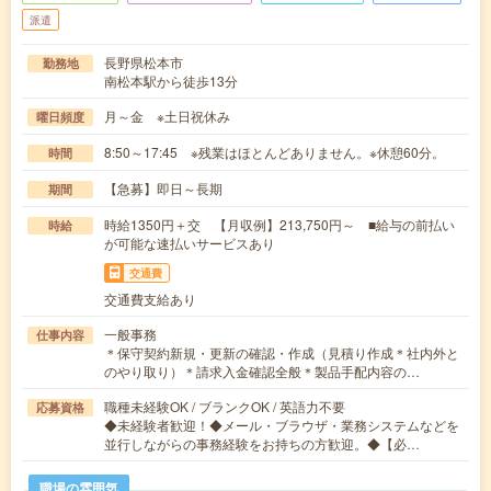
派遣
長野県松本市
勤務地
南松本駅から徒歩13分
月～金 ※土日祝休み
曜日頻度
8:50～17:45 ※残業はほとんどありません。※休憩60分。
時間
【急募】即日～長期
期間
時給1350円＋交 【月収例】213,750円～ ■給与の前払い
時給
が可能な速払いサービスあり
交通費
交通費支給あり
一般事務
仕事内容
＊保守契約新規・更新の確認・作成（見積り作成＊社内外と
のやり取り）＊請求入金確認全般＊製品手配内容の…
職種未経験OK / ブランクOK / 英語力不要
応募資格
◆未経験者歓迎！◆メール・ブラウザ・業務システムなどを
並行しながらの事務経験をお持ちの方歓迎。◆【必…
職場の雰囲気