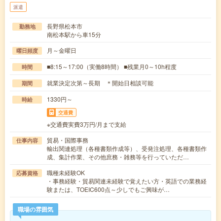
派遣
長野県松本市
勤務地
南松本駅から車15分
月～金曜日
曜日頻度
■8:15～17:00（実働8時間） ■残業月0～10h程度
時間
就業決定次第～長期 ＊開始日相談可能
期間
1330円～
時給
交通費
※交通費実費3万円/月まで支給
貿易・国際事務
仕事内容
輸出関連処理（各種書類作成等）、受発注処理、各種書類作
成、集計作業、その他庶務・雑務等を行っていただ…
職種未経験OK
応募資格
・事務経験・貿易関連未経験で覚えたい方・英語での業務経
験または、TOEIC600点～少しでもご興味が…
職場の雰囲気