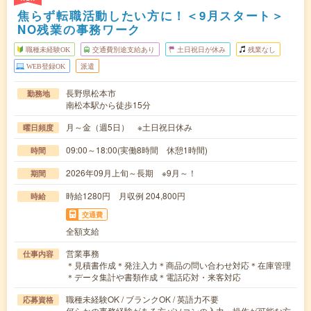
焦らず転職活動したい方に！＜9月スタート＞
NO残業の事務ワーク
職種未経験OK
交通費別途支給あり
土日祝日が休み
残業なし
WEB登録OK
派遣
長野県松本市
勤務地
南松本駅から徒歩15分
月～金（週5日） ※土日祝日休み
曜日頻度
09:00～18:00(実働8時間 休憩1時間)
時間
2026年09月上旬～長期 ※9月～！
期間
時給1280円 月収例 204,800円
時給
交通費
全額支給
営業事務
仕事内容
＊見積書作成＊発注入力＊商品の問い合わせ対応＊在庫管理
＊データ集計や書類作成＊電話応対・来客対応
職種未経験OK / ブランクOK / 英語力不要
応募資格
何らかの事務経験がある方パソコンの入力・操作が可能な方