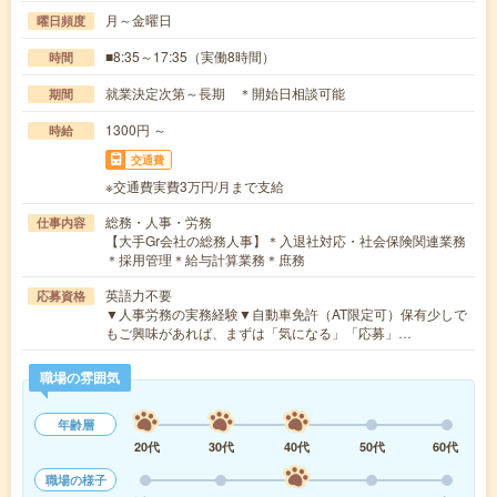
月～金曜日
曜日頻度
■8:35～17:35（実働8時間）
時間
就業決定次第～長期 ＊開始日相談可能
期間
1300円 ～
時給
交通費
※交通費実費3万円/月まで支給
総務・人事・労務
仕事内容
【大手Gr会社の総務人事】＊入退社対応・社会保険関連業務
＊採用管理＊給与計算業務＊庶務
英語力不要
応募資格
▼人事労務の実務経験▼自動車免許（AT限定可）保有少しで
もご興味があれば、まずは「気になる」「応募」…
職場の雰囲気
年齢層
20代
30代
40代
50代
60代
職場の様子