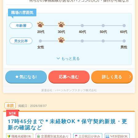
職場の雰囲気
年齢層
20代
30代
40代
50代
60代
男女比率
女性
男性
もっと見る
気になる!
応募へ進む
詳しく見る
派遣会社
パーソルテンプスタッフ株式会社
未読
掲載日
2026/08/07
NEW
17時45分まで＊未経験OK＊保守契約新規・更
新の確認など
職種未経験OK
交通費別途支給あり
土日祝日が休み
WEB登録OK