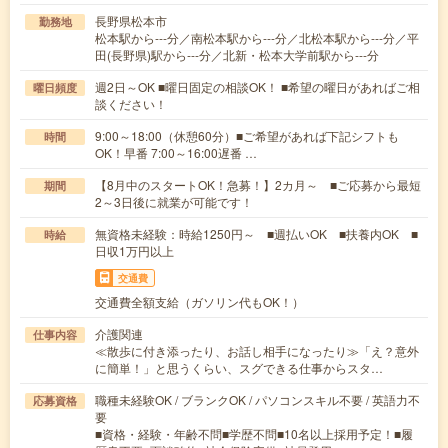
長野県松本市
勤務地
松本駅から---分／南松本駅から---分／北松本駅から---分／平
田(長野県)駅から---分／北新・松本大学前駅から---分
週2日～OK ■曜日固定の相談OK！ ■希望の曜日があればご相
曜日頻度
談ください！
9:00～18:00（休憩60分）■ご希望があれば下記シフトも
時間
OK！早番 7:00～16:00遅番 …
【8月中のスタートOK！急募！】2カ月～ ■ご応募から最短
期間
2～3日後に就業が可能です！
無資格未経験：時給1250円～ ■週払いOK ■扶養内OK ■
時給
日収1万円以上
交通費
交通費全額支給（ガソリン代もOK！）
介護関連
仕事内容
≪散歩に付き添ったり、お話し相手になったり≫「え？意外
に簡単！」と思うくらい、スグできる仕事からスタ…
職種未経験OK / ブランクOK / パソコンスキル不要 / 英語力不
応募資格
要
■資格・経験・年齢不問■学歴不問■10名以上採用予定！■履