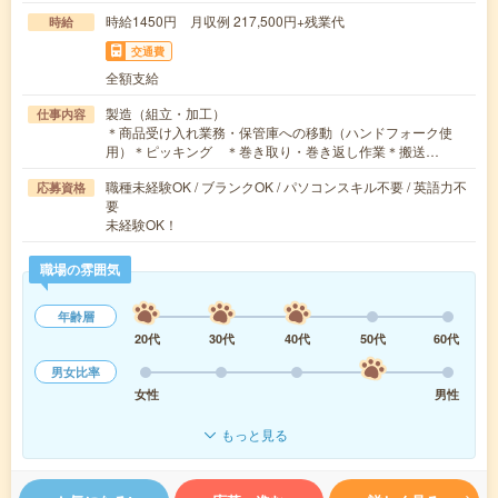
時給1450円 月収例 217,500円+残業代
時給
交通費
全額支給
製造（組立・加工）
仕事内容
＊商品受け入れ業務・保管庫への移動（ハンドフォーク使
用）＊ピッキング ＊巻き取り・巻き返し作業＊搬送…
職種未経験OK / ブランクOK / パソコンスキル不要 / 英語力不
応募資格
要
未経験OK！
職場の雰囲気
年齢層
20代
30代
40代
50代
60代
男女比率
女性
男性
もっと見る