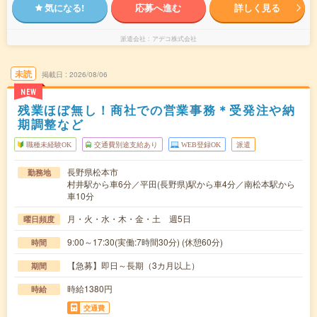
気になる!
応募へ進む
詳しく見る
派遣会社
アデコ株式会社
未読
掲載日
2026/08/06
NEW
残業ほぼ無し！商社での営業事務＊受発注や納
期調整など
職種未経験OK
交通費別途支給あり
WEB登録OK
派遣
長野県松本市
勤務地
村井駅から車6分／平田(長野県)駅から車4分／南松本駅から
車10分
月・火・水・木・金・土 週5日
曜日頻度
9:00～17:30(実働:7時間30分) (休憩60分)
時間
【急募】即日～長期（3カ月以上）
期間
時給1380円
時給
交通費