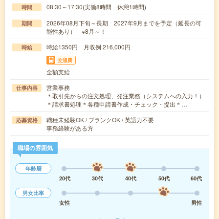
08:30～17:30(実働8時間 休憩1時間)
時間
2026年08月下旬～長期 2027年9月までを予定（延長の可
期間
能性あり） ※8月～！
時給1350円 月収例 216,000円
時給
交通費
全額支給
営業事務
仕事内容
＊取引先からの注文処理、発注業務（システムへの入力！）
＊請求書処理＊各種申請書作成・チェック・提出＊…
職種未経験OK / ブランクOK / 英語力不要
応募資格
事務経験がある方
職場の雰囲気
年齢層
20代
30代
40代
50代
60代
男女比率
女性
男性