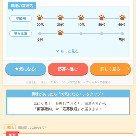
職場の雰囲気
年齢層
20代
30代
40代
50代
60代
男女比率
女性
男性
もっと見る
気になる!
応募へ進む
詳しく見る
派遣会社
日研トータルソーシング株式会社 メディカルケア事業部
興味があったら「★気になる！」をタップ！
「気になる！」を押しておくと、派遣会社から
「面談確約」
や
「応募歓迎」
が届きます！
未読
掲載日
2026/08/07
NEW