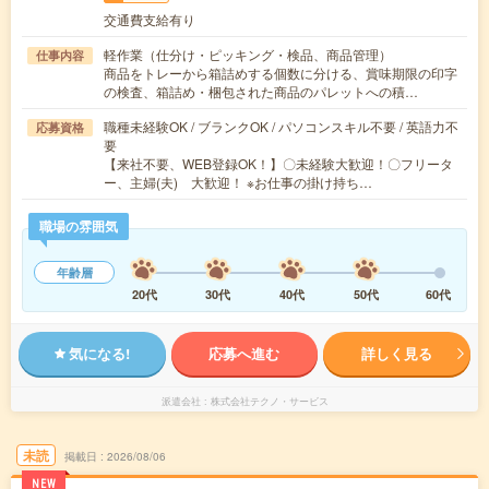
交通費支給有り
軽作業（仕分け・ピッキング・検品、商品管理）
仕事内容
商品をトレーから箱詰めする個数に分ける、賞味期限の印字
の検査、箱詰め・梱包された商品のパレットへの積…
職種未経験OK / ブランクOK / パソコンスキル不要 / 英語力不
応募資格
要
【来社不要、WEB登録OK！】〇未経験大歓迎！〇フリータ
ー、主婦(夫) 大歓迎！ ※お仕事の掛け持ち…
職場の雰囲気
年齢層
20代
30代
40代
50代
60代
気になる!
応募へ進む
詳しく見る
派遣会社
株式会社テクノ・サービス
未読
掲載日
2026/08/06
NEW