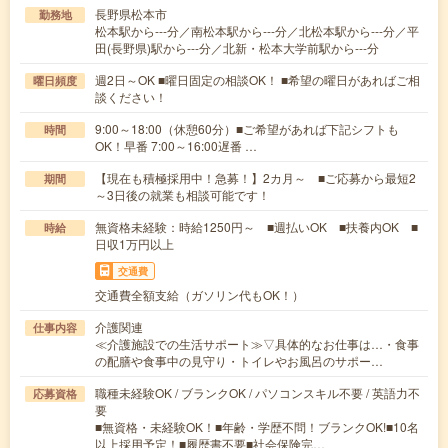
長野県松本市
勤務地
松本駅から---分／南松本駅から---分／北松本駅から---分／平
田(長野県)駅から---分／北新・松本大学前駅から---分
週2日～OK ■曜日固定の相談OK！ ■希望の曜日があればご相
曜日頻度
談ください！
9:00～18:00（休憩60分）■ご希望があれば下記シフトも
時間
OK！早番 7:00～16:00遅番 …
【現在も積極採用中！急募！】2カ月～ ■ご応募から最短2
期間
～3日後の就業も相談可能です！
無資格未経験：時給1250円～ ■週払いOK ■扶養内OK ■
時給
日収1万円以上
交通費
交通費全額支給（ガソリン代もOK！）
介護関連
仕事内容
≪介護施設での生活サポート≫▽具体的なお仕事は…・食事
の配膳や食事中の見守り・トイレやお風呂のサポー…
職種未経験OK / ブランクOK / パソコンスキル不要 / 英語力不
応募資格
要
■無資格・未経験OK！■年齢・学歴不問！ブランクOK!■10名
以上採用予定！■履歴書不要■社会保険完…