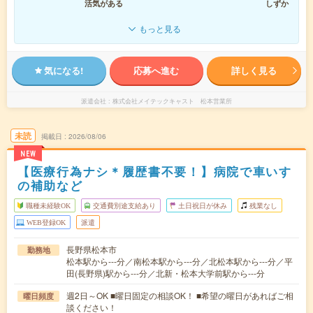
活気がある
しずか
もっと見る
気になる!
応募へ進む
詳しく見る
派遣会社
株式会社メイテックキャスト 松本営業所
未読
掲載日
2026/08/06
NEW
【医療行為ナシ＊履歴書不要！】病院で車いす
の補助など
職種未経験OK
交通費別途支給あり
土日祝日が休み
残業なし
WEB登録OK
派遣
長野県松本市
勤務地
松本駅から---分／南松本駅から---分／北松本駅から---分／平
田(長野県)駅から---分／北新・松本大学前駅から---分
週2日～OK ■曜日固定の相談OK！ ■希望の曜日があればご相
曜日頻度
談ください！