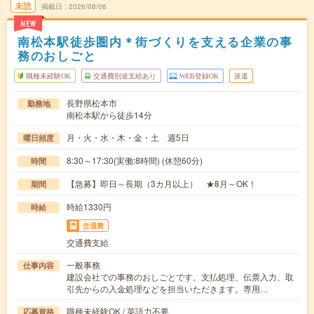
未読
掲載日
2026/08/06
NEW
南松本駅徒歩圏内＊街づくりを支える企業の事
務のおしごと
職種未経験OK
交通費別途支給あり
WEB登録OK
派遣
長野県松本市
勤務地
南松本駅から徒歩14分
月・火・水・木・金・土 週5日
曜日頻度
8:30～17:30(実働:8時間) (休憩60分)
時間
【急募】即日～長期（3カ月以上） ★8月～OK！
期間
時給1330円
時給
交通費
交通費支給
一般事務
仕事内容
建設会社での事務のおしごとです。支払処理、伝票入力、取
引先からの入金処理などを担当いただきます。専用…
職種未経験OK / 英語力不要
応募資格