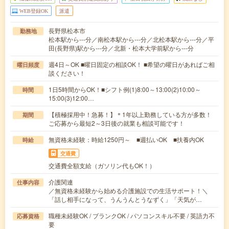
WEB登録OK
派遣
長野県松本市
勤務地
松本駅から---分／南松本駅から---分／北松本駅から---分／平
田(長野県)駅から---分／北新・松本大学前駅から---分
週4日～OK ■曜日固定の相談OK！ ■希望の曜日があればご相
曜日頻度
談ください！
1日5時間からOK！■シフト例(1)8:00～13:00(2)10:00～
時間
15:00(3)12:00…
【積極採用中！急募！】＊1年以上勤務している方が多数！
期間
ご応募から最短2～3日後の就業も相談可能です！
無資格未経験：時給1250円～ ■週払いOK ■扶養内OK
時給
交通費
交通費全額支給（ガソリン代もOK！）
介護関連
仕事内容
／無資格未経験から始める介護施設での生活サポート！＼
「話し相手になって、うんうんとうなずく」「天気が…
職種未経験OK / ブランクOK / パソコンスキル不要 / 英語力不
応募資格
要