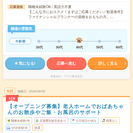
職種未経験OK / 英語力不要
応募資格
【こんな方におススメ！まずはご応募ください／歓迎条件】
ファイナンシャルプランナーの資格をおもちの方。…
職場の雰囲気
年齢層
20代
30代
40代
50代
60代
気になる!
応募へ進む
詳しく見る
派遣会社
アデコ株式会社
未読
掲載日
2026/08/06
NEW
【オープニング募集】老人ホームでおばあちゃ
んのお散歩やご飯・お風呂のサポート
職種未経験OK
交通費別途支給あり
土日祝日が休み
残業なし
WEB登録OK
派遣