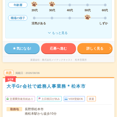
年齢層
20代
30代
40代
50代
60代
職場の様子
活気がある
しずか
もっと見る
気になる!
応募へ進む
詳しく見る
派遣会社
株式会社メイテックキャスト 松本営業所
未読
掲載日
2026/08/06
NEW
大手Gr会社で総務人事業務＊松本市
交通費別途支給あり
土日祝日が休み
WEB登録OK
派遣
長野県松本市
勤務地
南松本駅から徒歩10分