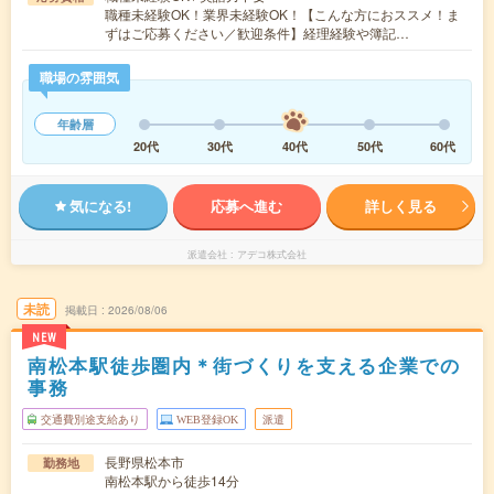
職種未経験OK！業界未経験OK！【こんな方におススメ！ま
ずはご応募ください／歓迎条件】経理経験や簿記…
職場の雰囲気
年齢層
20代
30代
40代
50代
60代
気になる!
応募へ進む
詳しく見る
派遣会社
アデコ株式会社
未読
掲載日
2026/08/06
NEW
南松本駅徒歩圏内＊街づくりを支える企業での
事務
交通費別途支給あり
WEB登録OK
派遣
長野県松本市
勤務地
南松本駅から徒歩14分