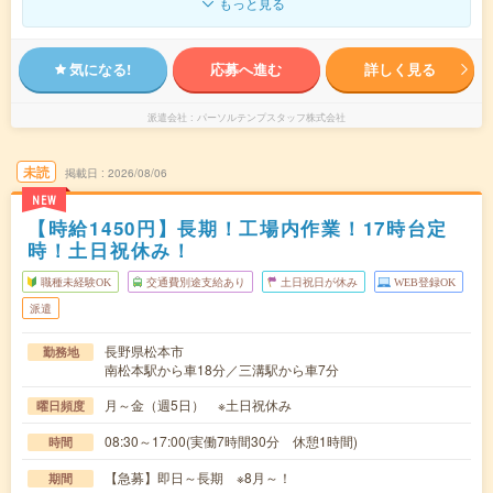
もっと見る
気になる!
応募へ進む
詳しく見る
派遣会社
パーソルテンプスタッフ株式会社
未読
掲載日
2026/08/06
NEW
【時給1450円】長期！工場内作業！17時台定
時！土日祝休み！
職種未経験OK
交通費別途支給あり
土日祝日が休み
WEB登録OK
派遣
長野県松本市
勤務地
南松本駅から車18分／三溝駅から車7分
月～金（週5日） ※土日祝休み
曜日頻度
08:30～17:00(実働7時間30分 休憩1時間)
時間
【急募】即日～長期 ※8月～！
期間