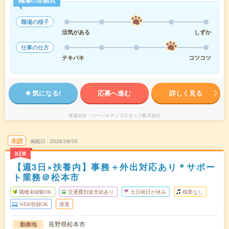
職場の雰囲気
職場の様子
活気がある
しずか
仕事の仕方
テキパキ
コツコツ
気になる!
応募へ進む
詳しく見る
派遣会社
パーソルテンプスタッフ株式会社
未読
掲載日
2026/08/05
NEW
【週3日×扶養内】事務＋外出対応あり＊サポー
ト業務＠松本市
職種未経験OK
交通費別途支給あり
土日祝日が休み
残業なし
WEB登録OK
派遣
長野県松本市
勤務地