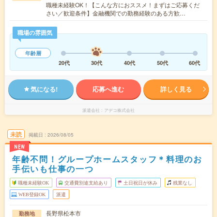
職種未経験OK！【こんな方におススメ！まずはご応募くだ
さい／歓迎条件】金融機関での勤務経験のある方歓…
職場の雰囲気
年齢層
20代
30代
40代
50代
60代
気になる!
応募へ進む
詳しく見る
派遣会社
アデコ株式会社
未読
掲載日
2026/08/05
NEW
年齢不問！グループホームスタッフ＊料理のお
手伝いも仕事の一つ
職種未経験OK
交通費別途支給あり
土日祝日が休み
残業なし
WEB登録OK
派遣
長野県松本市
勤務地