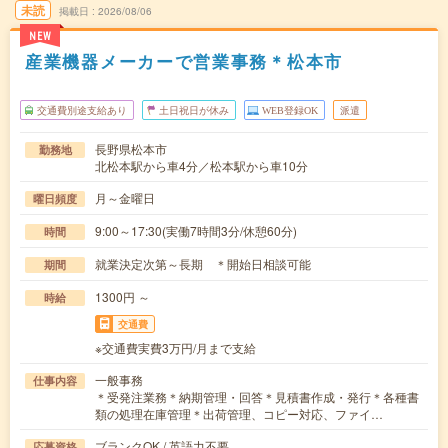
未読
掲載日
2026/08/06
NEW
産業機器メーカーで営業事務＊松本市
交通費別途支給あり
土日祝日が休み
WEB登録OK
派遣
長野県松本市
勤務地
北松本駅から車4分／松本駅から車10分
月～金曜日
曜日頻度
9:00～17:30(実働7時間3分/休憩60分)
時間
就業決定次第～長期 ＊開始日相談可能
期間
1300円 ～
時給
交通費
※交通費実費3万円/月まで支給
一般事務
仕事内容
＊受発注業務＊納期管理・回答＊見積書作成・発行＊各種書
類の処理在庫管理＊出荷管理、コピー対応、ファイ…
ブランクOK / 英語力不要
応募資格