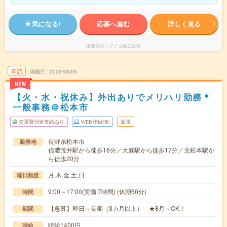
気になる!
応募へ進む
詳しく見る
派遣会社
アデコ株式会社
未読
掲載日
2026/08/05
NEW
【火・水・祝休み】外出ありでメリハリ勤務＊
一般事務＠松本市
交通費別途支給あり
WEB登録OK
派遣
長野県松本市
勤務地
信濃荒井駅から徒歩16分／大庭駅から徒歩17分／北松本駅か
ら徒歩20分
月,木,金,土,日
曜日頻度
9:00～17:00(実働:7時間) (休憩60分)
時間
【急募】即日～長期（3カ月以上） ★8月～OK！
期間
時給1400円
時給