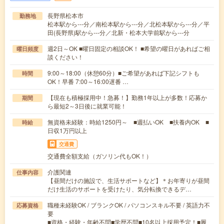
長野県松本市
勤務地
松本駅から---分／南松本駅から---分／北松本駅から---分／平
田(長野県)駅から---分／北新・松本大学前駅から---分
週2日～OK ■曜日固定の相談OK！ ■希望の曜日があればご相
曜日頻度
談ください！
9:00～18:00（休憩60分）■ご希望があれば下記シフトも
時間
OK！早番 7:00～16:00遅番 …
【現在も積極採用中！急募！】勤務1年以上が多数！応募か
期間
ら最短2～3日後に就業可能！
無資格未経験：時給1250円～ ■週払いOK ■扶養内OK ■
時給
日収1万円以上
交通費
交通費全額支給（ガソリン代もOK！）
介護関連
仕事内容
【昼間だけの施設で、生活サポートなど】＊お年寄りが昼間
だけ生活のサポートを受けたり、気分転換できるデ…
職種未経験OK / ブランクOK / パソコンスキル不要 / 英語力不
応募資格
要
■資格・経験・年齢不問■学歴不問■10名以上採用予定！■履