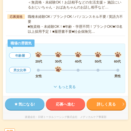
＜無資格・未経験OK！お話相手などの生活支援＞ 施設にい
るおじいちゃん・おばあちゃんのお話し相手など…
職種未経験OK / ブランクOK / パソコンスキル不要 / 英語力不
応募資格
要
■無資格・未経験OK！■年齢・学歴不問！ブランクOK!■10名
以上採用予定！■履歴書不要■社会保険完…
職場の雰囲気
年齢層
20代
30代
40代
50代
60代
男女比率
女性
男性
もっと見る
気になる!
応募へ進む
詳しく見る
派遣会社
日研トータルソーシング株式会社 メディカルケア事業部