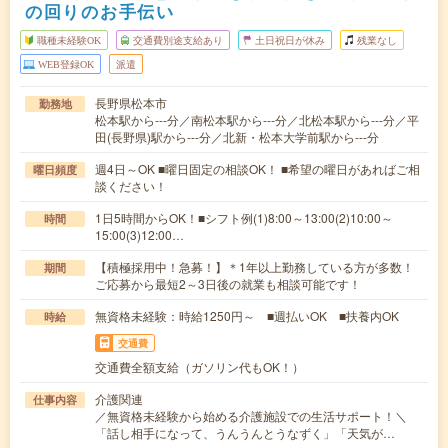
の回りのお手伝い
職種未経験OK
交通費別途支給あり
土日祝日が休み
残業なし
WEB登録OK
派遣
長野県松本市
勤務地
松本駅から---分／南松本駅から---分／北松本駅から---分／平
田(長野県)駅から---分／北新・松本大学前駅から---分
週4日～OK ■曜日固定の相談OK！ ■希望の曜日があればご相
曜日頻度
談ください！
1日5時間からOK！■シフト例(1)8:00～13:00(2)10:00～
時間
15:00(3)12:00…
【積極採用中！急募！】＊1年以上勤務している方が多数！
期間
ご応募から最短2～3日後の就業も相談可能です！
無資格未経験：時給1250円～ ■週払いOK ■扶養内OK
時給
交通費
交通費全額支給（ガソリン代もOK！）
介護関連
仕事内容
／無資格未経験から始める介護施設での生活サポート！＼
「話し相手になって、うんうんとうなずく」「天気が…