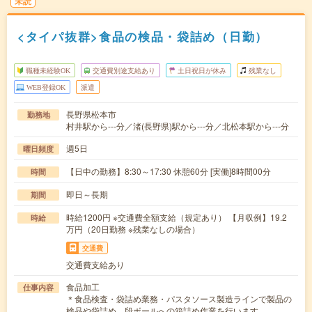
未読
<タイパ抜群>食品の検品・袋詰め（日勤）
職種未経験OK
交通費別途支給あり
土日祝日が休み
残業なし
WEB登録OK
派遣
長野県松本市
勤務地
村井駅から---分／渚(長野県)駅から---分／北松本駅から---分
週5日
曜日頻度
【日中の勤務】8:30～17:30 休憩60分 [実働]8時間00分
時間
即日～長期
期間
時給1200円 ※交通費全額支給（規定あり） 【月収例】19.2
時給
万円（20日勤務 ※残業なしの場合）
交通費
交通費支給あり
食品加工
仕事内容
＊食品検査・袋詰め業務・パスタソース製造ラインで製品の
検品や袋詰め、段ボールへの箱詰め作業を行います…