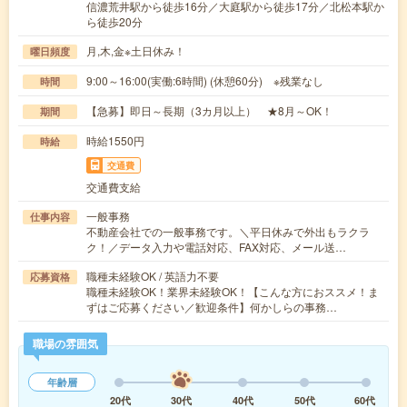
信濃荒井駅から徒歩16分／大庭駅から徒歩17分／北松本駅か
ら徒歩20分
月,木,金※土日休み！
曜日頻度
9:00～16:00(実働:6時間) (休憩60分) ※残業なし
時間
【急募】即日～長期（3カ月以上） ★8月～OK！
期間
時給1550円
時給
交通費
交通費支給
一般事務
仕事内容
不動産会社での一般事務です。＼平日休みで外出もラクラ
ク！／データ入力や電話対応、FAX対応、メール送…
職種未経験OK / 英語力不要
応募資格
職種未経験OK！業界未経験OK！【こんな方におススメ！ま
ずはご応募ください／歓迎条件】何かしらの事務…
職場の雰囲気
年齢層
20代
30代
40代
50代
60代