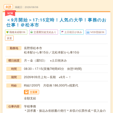
未読
掲載日
2026/08/06
NEW
＜9月開始＞17:15定時！人気の大学！事務のお
仕事！＠松本市
職種未経験OK
交通費別途支給あり
土日祝日が休み
WEB登録OK
派遣
長野県松本市
勤務地
松本駅から車15分／北松本駅から車10分
月～金（週5日） ※土日祝休み
曜日頻度
08:30～17:15(実働7時間45分 休憩1時間)
時間
2026年09月上旬～長期 ※9月～！
期間
時給1200円 月収例 186,000円+残業代
時給
交通費
全額支給
学校事務
仕事内容
＊請求書・振込み依頼書の発行＊未収の伝票作成＊収入金の