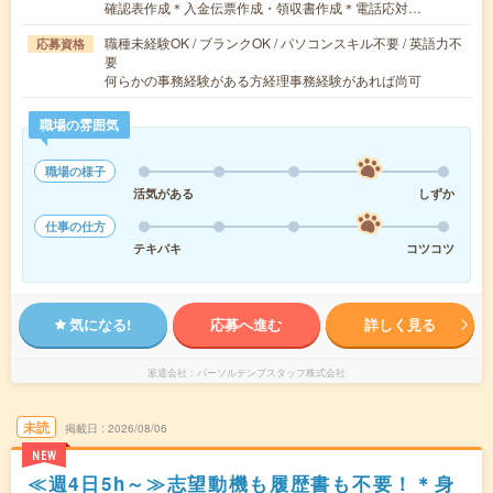
確認表作成＊入金伝票作成・領収書作成＊電話応対…
職種未経験OK / ブランクOK / パソコンスキル不要 / 英語力不
応募資格
要
何らかの事務経験がある方経理事務経験があれば尚可
職場の雰囲気
職場の様子
活気がある
しずか
仕事の仕方
テキパキ
コツコツ
気になる!
応募へ進む
詳しく見る
派遣会社
パーソルテンプスタッフ株式会社
未読
掲載日
2026/08/06
NEW
≪週4日5h～≫志望動機も履歴書も不要！＊身