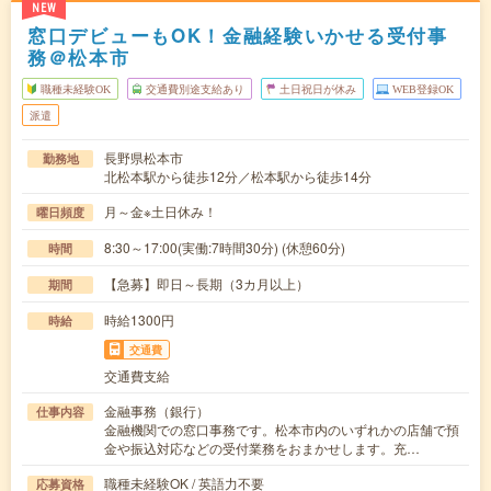
NEW
窓口デビューもOK！金融経験いかせる受付事
務＠松本市
職種未経験OK
交通費別途支給あり
土日祝日が休み
WEB登録OK
派遣
長野県松本市
勤務地
北松本駅から徒歩12分／松本駅から徒歩14分
月～金※土日休み！
曜日頻度
8:30～17:00(実働:7時間30分) (休憩60分)
時間
【急募】即日～長期（3カ月以上）
期間
時給1300円
時給
交通費
交通費支給
金融事務（銀行）
仕事内容
金融機関での窓口事務です。松本市内のいずれかの店舗で預
金や振込対応などの受付業務をおまかせします。充…
職種未経験OK / 英語力不要
応募資格