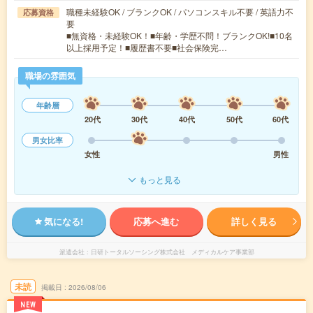
職種未経験OK / ブランクOK / パソコンスキル不要 / 英語力不
応募資格
要
■無資格・未経験OK！■年齢・学歴不問！ブランクOK!■10名
以上採用予定！■履歴書不要■社会保険完…
職場の雰囲気
年齢層
20代
30代
40代
50代
60代
男女比率
女性
男性
もっと見る
気になる!
応募へ進む
詳しく見る
派遣会社
日研トータルソーシング株式会社 メディカルケア事業部
未読
掲載日
2026/08/06
NEW