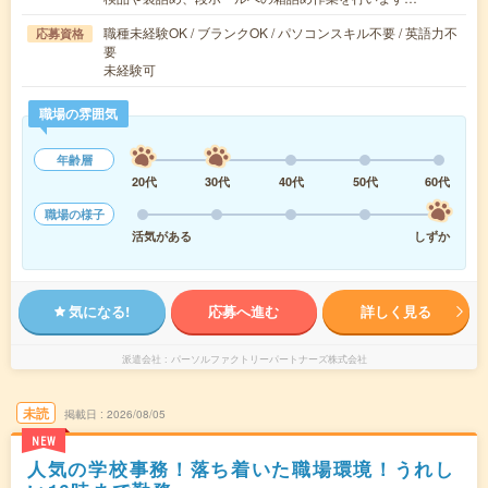
職種未経験OK / ブランクOK / パソコンスキル不要 / 英語力不
応募資格
要
未経験可
職場の雰囲気
年齢層
20代
30代
40代
50代
60代
職場の様子
活気がある
しずか
気になる!
応募へ進む
詳しく見る
派遣会社
パーソルファクトリーパートナーズ株式会社
未読
掲載日
2026/08/05
NEW
人気の学校事務！落ち着いた職場環境！うれし