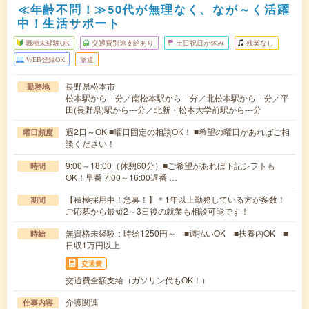
≪年齢不問！≫50代が無理なく、なが～く活躍
中！生活サポート
職種未経験OK
交通費別途支給あり
土日祝日が休み
残業なし
WEB登録OK
派遣
長野県松本市
勤務地
松本駅から---分／南松本駅から---分／北松本駅から---分／平
田(長野県)駅から---分／北新・松本大学前駅から---分
週2日～OK ■曜日固定の相談OK！ ■希望の曜日があればご相
曜日頻度
談ください！
9:00～18:00（休憩60分）■ご希望があれば下記シフトも
時間
OK！早番 7:00～16:00遅番 …
【積極採用中！急募！】＊1年以上勤務している方が多数！
期間
ご応募から最短2～3日後の就業も相談可能です！
無資格未経験：時給1250円～ ■週払いOK ■扶養内OK ■
時給
日収1万円以上
交通費
交通費全額支給（ガソリン代もOK！）
介護関連
仕事内容