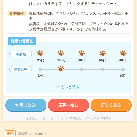
は…＞〇カルテをファイリングする〇チェックシート…
職種未経験OK / ブランクOK / パソコンスキル不要 / 英語力不
応募資格
要
無資格・未経験OK年齢・学歴不問 ブランクOK★10名以上
採用予定履歴書は不要です。少しでも興味があ…
職場の雰囲気
年齢層
20代
30代
40代
50代
60代
男女比率
女性
男性
もっと見る
気になる!
応募へ進む
詳しく見る
派遣会社
日研トータルソーシング株式会社 メディカルケア事業部
未読
掲載日
2026/08/06