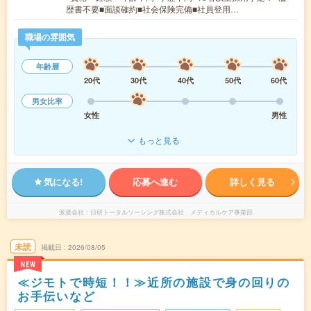
歴書不要■面談確約■社会保険完備■社員登用…
職場の雰囲気
年齢層
20代
30代
40代
50代
60代
男女比率
女性
男性
もっと見る
気になる!
応募へ進む
詳しく見る
派遣会社
日研トータルソーシング株式会社 メディカルケア事業部
未読
掲載日
2026/08/05
NEW
≪ジモトで時短！！≫近所の施設で身の回りの
お手伝いなど