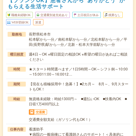
【ブランクOK】患者さんから”ありがとう”が
もらえる生活サポート
職種未経験OK
交通費別途支給あり
土日祝日が休み
残業なし
WEB登録OK
派遣
長野県松本市
勤務地
松本駅から---分／南松本駅から---分／北松本駅から---分／平
田(長野県)駅から---分／北新・松本大学前駅から---分
週4日～OK ※曜日固定の相談OK ※希望の曜日があればご相談
曜日頻度
ください
★スタート時間選べます／1日5時間～OK～シフト例～10:00
時間
～15:0011:00～16:0012…
【現在も積極採用中！急募！】■2カ月～ 8月～、9月スター
期間
トもOK！
無資格未経験：時給1300円～ ■週払いOK ■扶養内OK ■
時給
日収1万400円以上
交通費
交通費全額支給（ガソリン代もOK！）
看護助手
仕事内容
▼病院の一般病棟にて看護師さんのサポート！＜具体的に