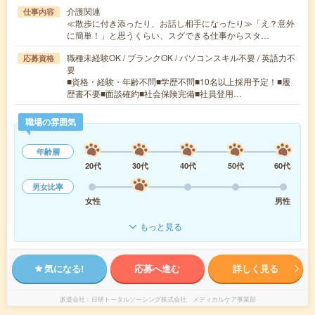
介護関連
仕事内容
≪散歩に付き添ったり、お話し相手になったり≫「え？意外
に簡単！」と思うくらい、スグできる仕事からスタ…
職種未経験OK / ブランクOK / パソコンスキル不要 / 英語力不
応募資格
要
■資格・経験・年齢不問■学歴不問■10名以上採用予定！■履
歴書不要■面談確約■社会保険完備■社員登用…
職場の雰囲気
年齢層
20代
30代
40代
50代
60代
男女比率
女性
男性
もっと見る
気になる!
応募へ進む
詳しく見る
派遣会社
日研トータルソーシング株式会社 メディカルケア事業部