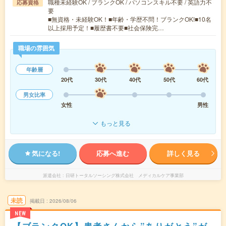
職種未経験OK / ブランクOK / パソコンスキル不要 / 英語力不
応募資格
要
■無資格・未経験OK！■年齢・学歴不問！ブランクOK!■10名
以上採用予定！■履歴書不要■社会保険完…
職場の雰囲気
年齢層
20代
30代
40代
50代
60代
男女比率
女性
男性
もっと見る
気になる!
応募へ進む
詳しく見る
派遣会社
日研トータルソーシング株式会社 メディカルケア事業部
未読
掲載日
2026/08/06
NEW