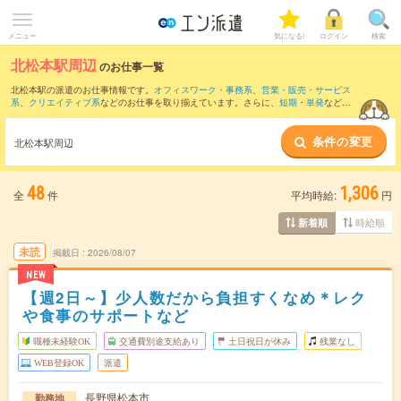
メニュー
気になる!
ログイン
検索
北松本駅周辺
のお仕事一覧
北松本駅の派遣のお仕事情報です。
オフィスワーク・事務系
、
営業・販売・サービス
系
、
クリエイティブ系
などのお仕事を取り揃えています。さらに、
短期
・
単発
などの
期間や、
職種未経験OK
などのこだわり条件で絞り込んでいただけます。
条件の変更
また、
松本駅
・
村井駅
・
南松本駅
・
広丘駅
・
平田(長野県)駅
など近隣駅のお仕事もご確
北松本駅周辺
認いただけます。
48
1,306
全
件
平均時給:
円
時給順
新着順
未読
掲載日
2026/08/07
NEW
【週2日～】少人数だから負担すくなめ＊レク
や食事のサポートなど
職種未経験OK
交通費別途支給あり
土日祝日が休み
残業なし
WEB登録OK
派遣
長野県松本市
勤務地