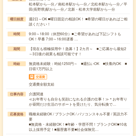
松本駅から---分／南松本駅から---分／北松本駅から---分／平
田(長野県)駅から---分／北新・松本大学前駅から---分
週2日～OK ■曜日固定の相談OK！ ■希望の曜日があればご相
曜日頻度
談ください！
9:00～18:00（休憩60分）■ご希望があれば下記シフトも
時間
OK！早番 7:00～16:00遅番 …
【現在も積極採用中！急募！】2カ月～ ■ご応募から最短2
期間
～3日後の就業も相談可能です！
無資格未経験：時給1250円～ ■週払いOK ■扶養内OK ■
時給
日収1万円以上
交通費
交通費全額支給
介護関連
仕事内容
≪お年寄りも自分も笑顔になれる介護の仕事！≫＊お年寄り
が昼間だけ生活のサポートを受けたり、気分転換で…
職種未経験OK / ブランクOK / パソコンスキル不要 / 英語力不
応募資格
要
■無資格・未経験OK！■年齢・学歴不問！ブランクOK!■10名
以上採用予定！■履歴書不要■社会保険完…