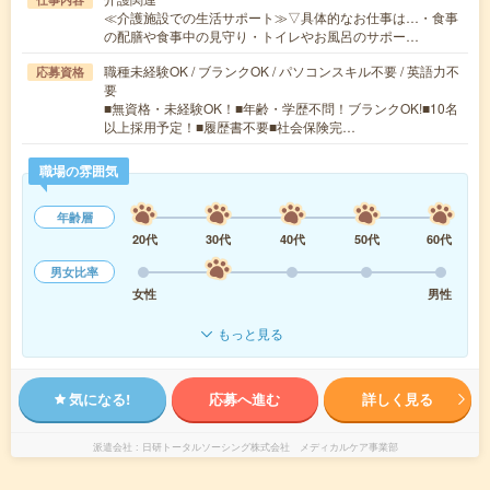
≪介護施設での生活サポート≫▽具体的なお仕事は…・食事
の配膳や食事中の見守り・トイレやお風呂のサポー…
職種未経験OK / ブランクOK / パソコンスキル不要 / 英語力不
応募資格
要
■無資格・未経験OK！■年齢・学歴不問！ブランクOK!■10名
以上採用予定！■履歴書不要■社会保険完…
職場の雰囲気
年齢層
20代
30代
40代
50代
60代
男女比率
女性
男性
もっと見る
気になる!
応募へ進む
詳しく見る
派遣会社
日研トータルソーシング株式会社 メディカルケア事業部