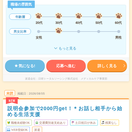
職場の雰囲気
年齢層
20代
30代
40代
50代
60代
男女比率
女性
男性
もっと見る
気になる!
応募へ進む
詳しく見る
派遣会社
日研トータルソーシング株式会社 メディカルケア事業部
未読
掲載日
2026/08/05
NEW
説明会参加で2000円get！＊お話し相手から始
める生活支援
職種未経験OK
交通費別途支給あり
土日祝日が休み
残業なし
WEB登録OK
派遣