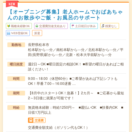
NEW
【オープニング募集】老人ホームでおばあちゃ
んのお散歩やご飯・お風呂のサポート
職種未経験OK
交通費別途支給あり
土日祝日が休み
残業なし
WEB登録OK
派遣
長野県松本市
勤務地
松本駅から---分／南松本駅から---分／北松本駅から---分／平
田(長野県)駅から---分／北新・松本大学前駅から---分
週2日～OK ■曜日固定の相談OK！ ■希望の曜日があればご相
曜日頻度
談ください！
9:00～18:00（休憩60分）■ご希望があれば下記シフトも
時間
OK！早番 7:00～16:00遅番 …
【8月中のスタートOK！急募！】2カ月～ ■ご応募から最短
期間
2～3日後に就業が可能です！
無資格未経験：時給1250円～ ■週払いOK ■扶養内OK ■
時給
日収1万円以上
交通費
交通費全額支給（ガソリン代もOK！）