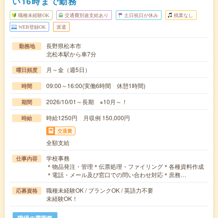
い16時まで勤務
職種未経験OK
交通費別途支給あり
土日祝日が休み
残業なし
WEB登録OK
派遣
長野県松本市
勤務地
北松本駅から車7分
月～金（週5日）
曜日頻度
09:00～16:00(実働6時間 休憩1時間)
時間
2026/10/01～長期 ※10月～！
期間
時給1250円 月収例 150,000円
時給
交通費
全額支給
学校事務
仕事内容
＊物品発注・管理＊伝票処理・ファイリング＊各種資料作成
＊電話・メール及び窓口での問い合わせ対応＊庶務…
職種未経験OK / ブランクOK / 英語力不要
応募資格
未経験OK！