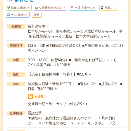
職種未経験OK
交通費別途支給あり
土日祝日が休み
残業なし
WEB登録OK
派遣
長野県松本市
勤務地
松本駅から---分／南松本駅から---分／北松本駅から---分／平
田(長野県)駅から---分／北新・松本大学前駅から---分
週2日～OK ■曜日固定の相談OK！ ■希望の曜日があればご相
曜日頻度
談ください！
9:00～18:00（休憩60分）■ご希望があれば下記シフトも
時間
OK！早番 7:00～16:00遅番 …
【現在も積極採用中！急募！】■2カ月～
期間
無資格未経験：時給1300円～ ■週払いOK ■扶養内OK ■
時給
日収1万400円以上
交通費
交通費全額支給（ガソリン代もOK！）
看護助手
仕事内容
▼病院の一般病棟にて看護師さんのサポート！具体的に
は、・車いす搬送の補助・ベットメイキングやシーツ交…