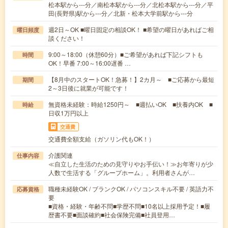
松本駅から---分／南松本駅から---分／北松本駅から---分／平
田(長野県)駅から---分／北新・松本大学前駅から---分
週2日～OK ■曜日固定の相談OK！ ■希望の曜日があればご相
曜日頻度
談ください！
9:00～18:00（休憩60分）■ご希望があれば下記シフトも
時間
OK！早番 7:00～16:00遅番 …
【8月中のスタートOK！急募！】2カ月～ ■ご応募から最短
期間
2～3日後に就業が可能です！
無資格未経験：時給1250円～ ■週払いOK ■扶養内OK ■
時給
日収1万円以上
交通費
交通費全額支給（ガソリン代もOK！）
介護関連
仕事内容
≪自立した生活のための見守りやお手伝い！≫お年寄りが少
人数で生活する「グループホーム」。利用者さんが…
職種未経験OK / ブランクOK / パソコンスキル不要 / 英語力不
応募資格
要
■資格・経験・年齢不問■学歴不問■10名以上採用予定！■履
歴書不要■面談確約■社会保険完備■社員登用…