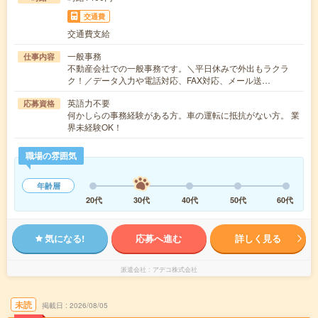
交通費
交通費支給
一般事務
仕事内容
不動産会社での一般事務です。＼平日休みで外出もラクラ
ク！／データ入力や電話対応、FAX対応、メール送…
英語力不要
応募資格
何かしらの事務経験がある方。車の運転に抵抗がない方。 業
界未経験OK！
職場の雰囲気
年齢層
20代
30代
40代
50代
60代
気になる!
応募へ進む
詳しく見る
派遣会社
アデコ株式会社
未読
掲載日
2026/08/05