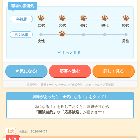
職場の雰囲気
年齢層
20代
30代
40代
50代
60代
男女比率
女性
男性
もっと見る
気になる!
応募へ進む
詳しく見る
派遣会社
日研トータルソーシング株式会社 メディカルケア事業部
興味があったら「★気になる！」をタップ！
「気になる！」を押しておくと、派遣会社から
「面談確約」
や
「応募歓迎」
が届きます！
未読
掲載日
2026/08/07
NEW