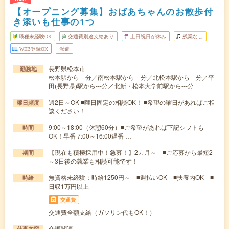
【オープニング募集】おばあちゃんのお散歩付
き添いも仕事の1つ
職種未経験OK
交通費別途支給あり
土日祝日が休み
残業なし
WEB登録OK
派遣
長野県松本市
勤務地
松本駅から---分／南松本駅から---分／北松本駅から---分／平
田(長野県)駅から---分／北新・松本大学前駅から---分
週2日～OK ■曜日固定の相談OK！ ■希望の曜日があればご相
曜日頻度
談ください！
9:00～18:00（休憩60分）■ご希望があれば下記シフトも
時間
OK！早番 7:00～16:00遅番 …
【現在も積極採用中！急募！】2カ月～ ■ご応募から最短2
期間
～3日後の就業も相談可能です！
無資格未経験：時給1250円～ ■週払いOK ■扶養内OK ■
時給
日収1万円以上
交通費
交通費全額支給（ガソリン代もOK！）
介護関連
仕事内容