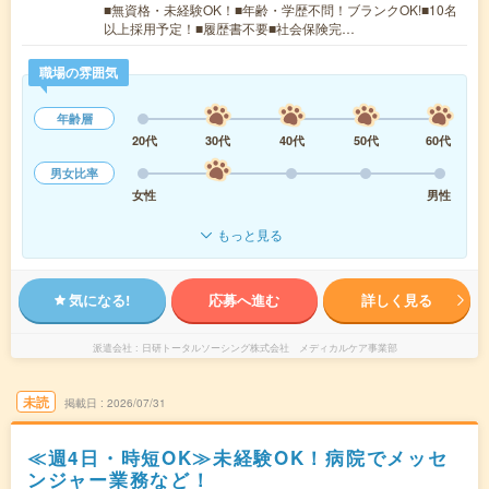
■無資格・未経験OK！■年齢・学歴不問！ブランクOK!■10名
以上採用予定！■履歴書不要■社会保険完…
職場の雰囲気
年齢層
20代
30代
40代
50代
60代
男女比率
女性
男性
もっと見る
気になる!
応募へ進む
詳しく見る
派遣会社
日研トータルソーシング株式会社 メディカルケア事業部
未読
掲載日
2026/07/31
≪週4日・時短OK≫未経験OK！病院でメッセ
ンジャー業務など！