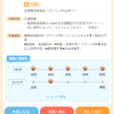
交通費
交通費全額支給（ガソリン代もOK！）
介護関連
仕事内容
／無資格未経験から始める介護施設での生活サポート！＼
「話し相手になって、うんうんとうなずく」「天気が…
職種未経験OK / ブランクOK / パソコンスキル不要 / 英語力不
応募資格
要
■無資格・未経験OK！■年齢・学歴不問！ブランクOK!■10名
以上採用予定！■履歴書不要■社会保険完…
職場の雰囲気
年齢層
20代
30代
40代
50代
60代
男女比率
女性
男性
もっと見る
気になる!
応募へ進む
詳しく見る