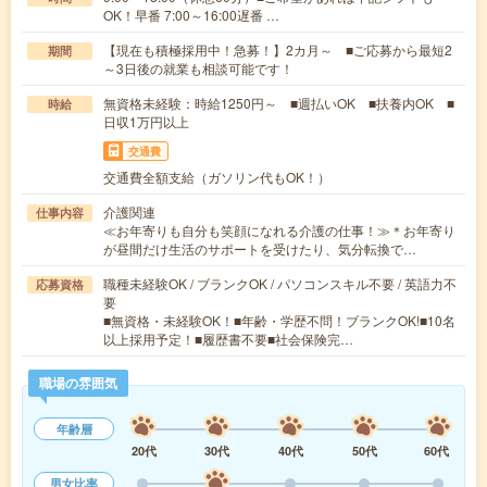
OK！早番 7:00～16:00遅番 …
【現在も積極採用中！急募！】2カ月～ ■ご応募から最短2
期間
～3日後の就業も相談可能です！
無資格未経験：時給1250円～ ■週払いOK ■扶養内OK ■
時給
日収1万円以上
交通費
交通費全額支給（ガソリン代もOK！）
介護関連
仕事内容
≪お年寄りも自分も笑顔になれる介護の仕事！≫＊お年寄り
が昼間だけ生活のサポートを受けたり、気分転換で…
職種未経験OK / ブランクOK / パソコンスキル不要 / 英語力不
応募資格
要
■無資格・未経験OK！■年齢・学歴不問！ブランクOK!■10名
以上採用予定！■履歴書不要■社会保険完…
職場の雰囲気
年齢層
20代
30代
40代
50代
60代
男女比率