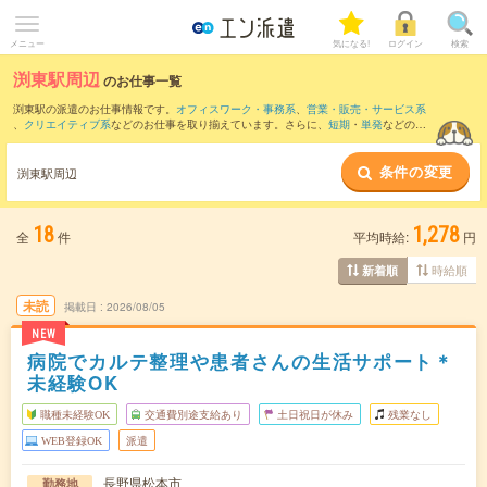
メニュー
気になる!
ログイン
検索
渕東駅周辺
のお仕事一覧
渕東駅の派遣のお仕事情報です。
オフィスワーク・事務系
、
営業・販売・サービス系
、
クリエイティブ系
などのお仕事を取り揃えています。さらに、
短期
・
単発
などの期
間や、
職種未経験OK
などのこだわり条件で絞り込んでいただけます。
条件の変更
また、
松本駅
・
村井駅
・
南松本駅
・
広丘駅
・
平田(長野県)駅
など近隣駅のお仕事もご確
渕東駅周辺
認いただけます。
18
1,278
全
件
平均時給:
円
時給順
新着順
未読
掲載日
2026/08/05
NEW
病院でカルテ整理や患者さんの生活サポート＊
未経験OK
職種未経験OK
交通費別途支給あり
土日祝日が休み
残業なし
WEB登録OK
派遣
長野県松本市
勤務地