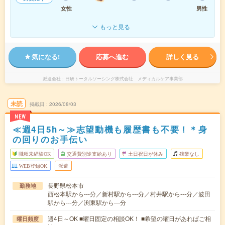
女性
男性
もっと見る
気になる!
応募へ進む
詳しく見る
派遣会社
日研トータルソーシング株式会社 メディカルケア事業部
未読
掲載日
2026/08/03
NEW
≪週4日5h～≫志望動機も履歴書も不要！＊身
の回りのお手伝い
職種未経験OK
交通費別途支給あり
土日祝日が休み
残業なし
WEB登録OK
派遣
長野県松本市
勤務地
西松本駅から---分／新村駅から---分／村井駅から---分／波田
駅から---分／渕東駅から---分
週4日～OK ■曜日固定の相談OK！ ■希望の曜日があればご相
曜日頻度