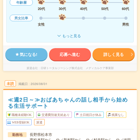
年齢層
20代
30代
40代
50代
60代
男女比率
女性
男性
もっと見る
気になる!
応募へ進む
詳しく見る
派遣会社
日研トータルソーシング株式会社 メディカルケア事業部
未読
掲載日
2026/08/01
≪週2日～≫おばあちゃんの話し相手から始め
る生活サポート
職種未経験OK
交通費別途支給あり
土日祝日が休み
残業なし
WEB登録OK
派遣
長野県松本市
勤務地
西松本駅から---分／新村駅から---分／村井駅から---分／波田