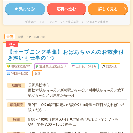
気になる!
応募へ進む
詳しく見る
派遣会社
日研トータルソーシング株式会社 メディカルケア事業部
未読
掲載日
2026/08/03
NEW
【オープニング募集】おばあちゃんのお散歩付
き添いも仕事の1つ
職種未経験OK
交通費別途支給あり
土日祝日が休み
残業なし
WEB登録OK
派遣
長野県松本市
勤務地
西松本駅から---分／新村駅から---分／村井駅から---分／波田
駅から---分／渕東駅から---分
週2日～OK ■曜日固定の相談OK！ ■希望の曜日があればご相
曜日頻度
談ください！
9:00～18:00（休憩60分）■ご希望があれば下記シフトも
時間
OK！早番 7:00～16:00遅番 …