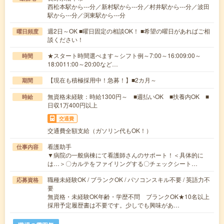
西松本駅から---分／新村駅から---分／村井駅から---分／波田
駅から---分／渕東駅から---分
週2日～OK ■曜日固定の相談OK！ ■希望の曜日があればご相
曜日頻度
談ください！
★スタート時間選べます～シフト例～7:00～16:009:00～
時間
18:0011:00～20:00など…
【現在も積極採用中！急募！】■2カ月～
期間
無資格未経験：時給1300円～ ■週払いOK ■扶養内OK ■
時給
日収1万400円以上
交通費
交通費全額支給（ガソリン代もOK！）
看護助手
仕事内容
▼病院の一般病棟にて看護師さんのサポート！＜具体的に
は…＞〇カルテをファイリングする〇チェックシート…
職種未経験OK / ブランクOK / パソコンスキル不要 / 英語力不
応募資格
要
無資格・未経験OK年齢・学歴不問 ブランクOK★10名以上
採用予定履歴書は不要です。少しでも興味があ…