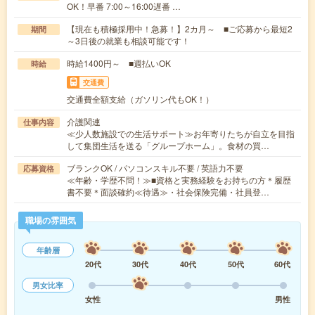
OK！早番 7:00～16:00遅番 …
【現在も積極採用中！急募！】2カ月～ ■ご応募から最短2
期間
～3日後の就業も相談可能です！
時給1400円～ ■週払いOK
時給
交通費
交通費全額支給（ガソリン代もOK！）
介護関連
仕事内容
≪少人数施設での生活サポート≫お年寄りたちが自立を目指
して集団生活を送る「グループホーム」。食材の買…
ブランクOK / パソコンスキル不要 / 英語力不要
応募資格
≪年齢・学歴不問！≫■資格と実務経験をお持ちの方＊履歴
書不要＊面談確約≪待遇≫・社会保険完備・社員登…
職場の雰囲気
年齢層
20代
30代
40代
50代
60代
男女比率
女性
男性