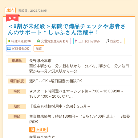
未読
掲載日
2026/08/05
NEW
＜8割が未経験＞病院で備品チェックや患者さ
んのサポート＊しゅふさん活躍中！
職種未経験OK
交通費別途支給あり
土日祝日が休み
残業なし
WEB登録OK
派遣
長野県松本市
勤務地
西松本駅から---分／新村駅から---分／村井駅から---分／波田
駅から---分／渕東駅から---分
週2日～OK ※曜日固定の相談OK
曜日頻度
★スタート時間選べます～シフト例～7:00～16:009:00～
時間
18:0011:00～20:00など…
【現在も積極採用中・急募】2カ月～
期間
無資格未経験：時給1300円～（日収1万400円以上） ※扶養
時給
内OK
交通費
交通費全額支給