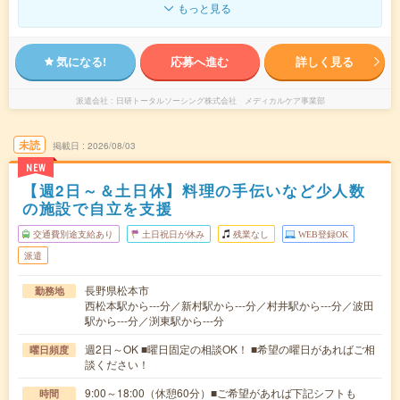
もっと見る
気になる!
応募へ進む
詳しく見る
派遣会社
日研トータルソーシング株式会社 メディカルケア事業部
未読
掲載日
2026/08/03
NEW
【週2日～＆土日休】料理の手伝いなど少人数
の施設で自立を支援
交通費別途支給あり
土日祝日が休み
残業なし
WEB登録OK
派遣
長野県松本市
勤務地
西松本駅から---分／新村駅から---分／村井駅から---分／波田
駅から---分／渕東駅から---分
週2日～OK ■曜日固定の相談OK！ ■希望の曜日があればご相
曜日頻度
談ください！
9:00～18:00（休憩60分）■ご希望があれば下記シフトも
時間