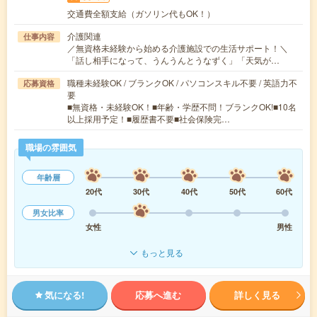
交通費全額支給（ガソリン代もOK！）
介護関連
仕事内容
／無資格未経験から始める介護施設での生活サポート！＼
「話し相手になって、うんうんとうなずく」「天気が…
職種未経験OK / ブランクOK / パソコンスキル不要 / 英語力不
応募資格
要
■無資格・未経験OK！■年齢・学歴不問！ブランクOK!■10名
以上採用予定！■履歴書不要■社会保険完…
職場の雰囲気
年齢層
20代
30代
40代
50代
60代
男女比率
女性
男性
もっと見る
気になる!
応募へ進む
詳しく見る