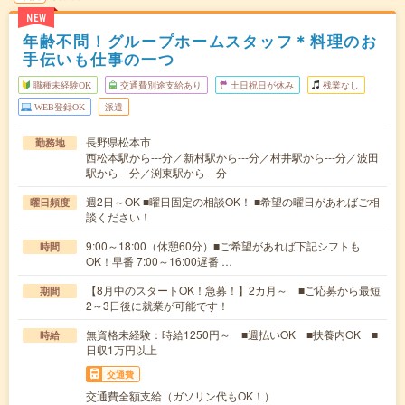
NEW
年齢不問！グループホームスタッフ＊料理のお
手伝いも仕事の一つ
職種未経験OK
交通費別途支給あり
土日祝日が休み
残業なし
WEB登録OK
派遣
長野県松本市
勤務地
西松本駅から---分／新村駅から---分／村井駅から---分／波田
駅から---分／渕東駅から---分
週2日～OK ■曜日固定の相談OK！ ■希望の曜日があればご相
曜日頻度
談ください！
9:00～18:00（休憩60分）■ご希望があれば下記シフトも
時間
OK！早番 7:00～16:00遅番 …
【8月中のスタートOK！急募！】2カ月～ ■ご応募から最短
期間
2～3日後に就業が可能です！
無資格未経験：時給1250円～ ■週払いOK ■扶養内OK ■
時給
日収1万円以上
交通費
交通費全額支給（ガソリン代もOK！）