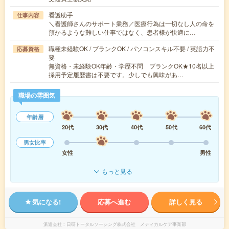
看護助手
仕事内容
＼看護師さんのサポート業務／医療行為は一切なし人の命を
預かるような難しい仕事ではなく、患者様が快適に…
職種未経験OK / ブランクOK / パソコンスキル不要 / 英語力不
応募資格
要
無資格・未経験OK年齢・学歴不問 ブランクOK★10名以上
採用予定履歴書は不要です。少しでも興味があ…
職場の雰囲気
年齢層
20代
30代
40代
50代
60代
男女比率
女性
男性
もっと見る
気になる!
応募へ進む
詳しく見る
派遣会社
日研トータルソーシング株式会社 メディカルケア事業部