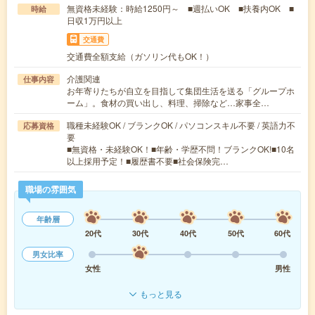
無資格未経験：時給1250円～ ■週払いOK ■扶養内OK ■
時給
日収1万円以上
交通費
交通費全額支給（ガソリン代もOK！）
介護関連
仕事内容
お年寄りたちが自立を目指して集団生活を送る「グループホ
ーム」。食材の買い出し、料理、掃除など…家事全…
職種未経験OK / ブランクOK / パソコンスキル不要 / 英語力不
応募資格
要
■無資格・未経験OK！■年齢・学歴不問！ブランクOK!■10名
以上採用予定！■履歴書不要■社会保険完…
職場の雰囲気
年齢層
20代
30代
40代
50代
60代
男女比率
女性
男性
もっと見る