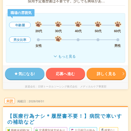
採用予定履歴書は不要です。少しでも興味があ…
職場の雰囲気
年齢層
20代
30代
40代
50代
60代
男女比率
女性
男性
もっと見る
気になる!
応募へ進む
詳しく見る
派遣会社
日研トータルソーシング株式会社 メディカルケア事業部
未読
掲載日
2026/08/01
【医療行為ナシ＊履歴書不要！】病院で車いす
の補助など
職種未経験OK
交通費別途支給あり
土日祝日が休み
残業なし