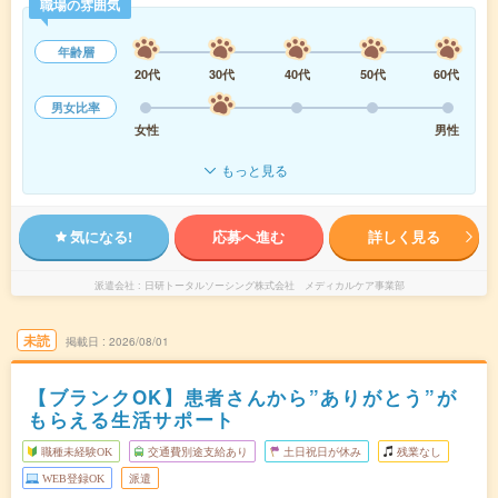
職場の雰囲気
年齢層
20代
30代
40代
50代
60代
男女比率
女性
男性
もっと見る
気になる!
応募へ進む
詳しく見る
派遣会社
日研トータルソーシング株式会社 メディカルケア事業部
未読
掲載日
2026/08/01
【ブランクOK】患者さんから”ありがとう”が
もらえる生活サポート
職種未経験OK
交通費別途支給あり
土日祝日が休み
残業なし
WEB登録OK
派遣