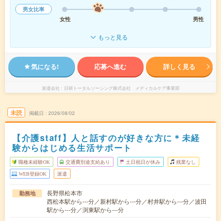
男女比率
女性
男性
もっと見る
気になる!
応募へ進む
詳しく見る
派遣会社
日研トータルソーシング株式会社 メディカルケア事業部
未読
掲載日
2026/08/02
【介護staff】人と話すのが好きな方に＊未経
験からはじめる生活サポート
職種未経験OK
交通費別途支給あり
土日祝日が休み
残業なし
WEB登録OK
派遣
長野県松本市
勤務地
西松本駅から---分／新村駅から---分／村井駅から---分／波田
駅から---分／渕東駅から---分