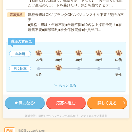
だけ生活のサポートを受けたり、気分転換できるデ…
職種未経験OK / ブランクOK / パソコンスキル不要 / 英語力不
応募資格
要
■資格・経験・年齢不問■学歴不問■10名以上採用予定！■履
歴書不要■面談確約■社会保険完備■社員登用…
職場の雰囲気
年齢層
20代
30代
40代
50代
60代
男女比率
女性
男性
もっと見る
気になる!
応募へ進む
詳しく見る
派遣会社
日研トータルソーシング株式会社 メディカルケア事業部
未読
掲載日
2026/08/05