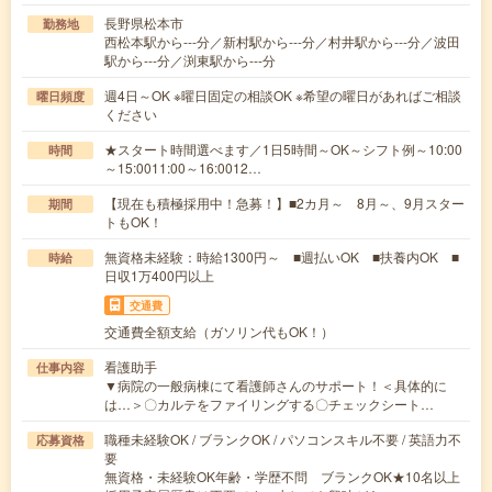
長野県松本市
勤務地
西松本駅から---分／新村駅から---分／村井駅から---分／波田
駅から---分／渕東駅から---分
週4日～OK ※曜日固定の相談OK ※希望の曜日があればご相談
曜日頻度
ください
★スタート時間選べます／1日5時間～OK～シフト例～10:00
時間
～15:0011:00～16:0012…
【現在も積極採用中！急募！】■2カ月～ 8月～、9月スター
期間
トもOK！
無資格未経験：時給1300円～ ■週払いOK ■扶養内OK ■
時給
日収1万400円以上
交通費
交通費全額支給（ガソリン代もOK！）
看護助手
仕事内容
▼病院の一般病棟にて看護師さんのサポート！＜具体的に
は…＞〇カルテをファイリングする〇チェックシート…
職種未経験OK / ブランクOK / パソコンスキル不要 / 英語力不
応募資格
要
無資格・未経験OK年齢・学歴不問 ブランクOK★10名以上