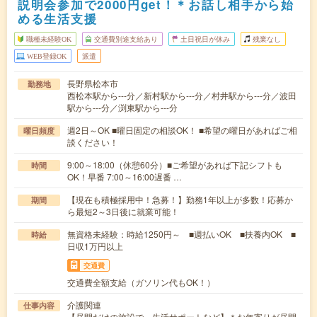
説明会参加で2000円get！＊お話し相手から始
める生活支援
職種未経験OK
交通費別途支給あり
土日祝日が休み
残業なし
WEB登録OK
派遣
長野県松本市
勤務地
西松本駅から---分／新村駅から---分／村井駅から---分／波田
駅から---分／渕東駅から---分
週2日～OK ■曜日固定の相談OK！ ■希望の曜日があればご相
曜日頻度
談ください！
9:00～18:00（休憩60分）■ご希望があれば下記シフトも
時間
OK！早番 7:00～16:00遅番 …
【現在も積極採用中！急募！】勤務1年以上が多数！応募か
期間
ら最短2～3日後に就業可能！
無資格未経験：時給1250円～ ■週払いOK ■扶養内OK ■
時給
日収1万円以上
交通費
交通費全額支給（ガソリン代もOK！）
介護関連
仕事内容
【昼間だけの施設で、生活サポートなど】＊お年寄りが昼間