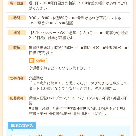
週2日～OK ■曜日固定の相談OK！ ■希望の曜日があればご相
曜日頻度
談ください！
9:00～18:00（休憩60分）■ご希望があれば下記シフトも
時間
OK！早番 7:00～16:00遅番 …
【8月中のスタートOK！急募！】2カ月～ ■ご応募から最短
期間
2～3日後に就業が可能です！
無資格未経験：時給1250円～ ■週払いOK ■扶養内OK ■
時給
日収1万円以上
交通費
交通費全額支給（ガソリン代もOK！）
介護関連
仕事内容
「え？意外に簡単！」と思うくらい、スグできる仕事からス
タート！経験がなくて不安だった方も、皆さん問題…
職種未経験OK / ブランクOK / パソコンスキル不要 / 英語力不
応募資格
要
■資格・経験・年齢不問■学歴不問■10名以上採用予定！■履
歴書不要■社会保険完備■社員登用あり（紹介…
職場の雰囲気