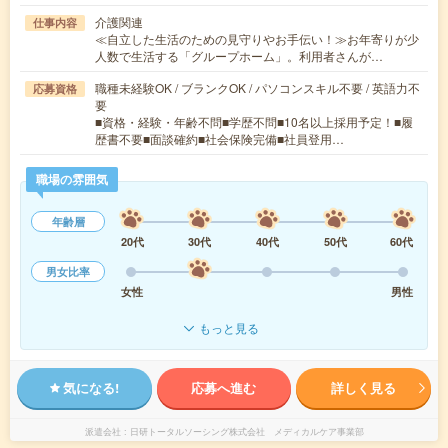
介護関連
仕事内容
≪自立した生活のための見守りやお手伝い！≫お年寄りが少
人数で生活する「グループホーム」。利用者さんが…
職種未経験OK / ブランクOK / パソコンスキル不要 / 英語力不
応募資格
要
■資格・経験・年齢不問■学歴不問■10名以上採用予定！■履
歴書不要■面談確約■社会保険完備■社員登用…
職場の雰囲気
年齢層
20代
30代
40代
50代
60代
男女比率
女性
男性
もっと見る
気になる!
応募へ進む
詳しく見る
派遣会社
日研トータルソーシング株式会社 メディカルケア事業部