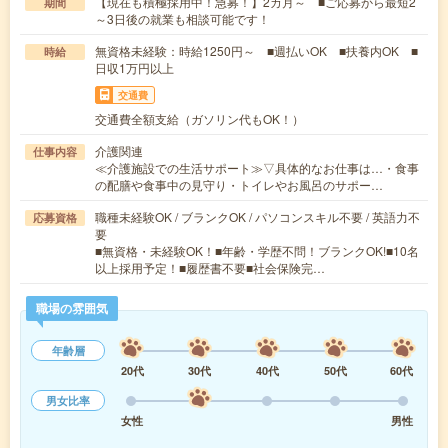
【現在も積極採用中！急募！】2カ月～ ■ご応募から最短2
期間
～3日後の就業も相談可能です！
無資格未経験：時給1250円～ ■週払いOK ■扶養内OK ■
時給
日収1万円以上
交通費
交通費全額支給（ガソリン代もOK！）
介護関連
仕事内容
≪介護施設での生活サポート≫▽具体的なお仕事は…・食事
の配膳や食事中の見守り・トイレやお風呂のサポー…
職種未経験OK / ブランクOK / パソコンスキル不要 / 英語力不
応募資格
要
■無資格・未経験OK！■年齢・学歴不問！ブランクOK!■10名
以上採用予定！■履歴書不要■社会保険完…
職場の雰囲気
年齢層
20代
30代
40代
50代
60代
男女比率
女性
男性