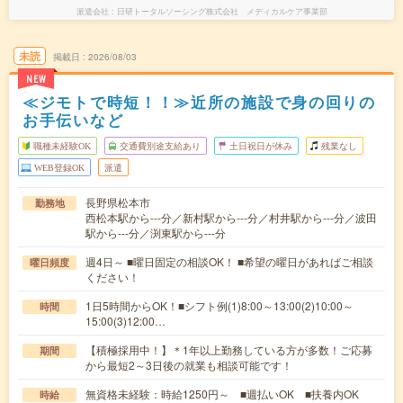
派遣会社
日研トータルソーシング株式会社 メディカルケア事業部
未読
掲載日
2026/08/03
NEW
≪ジモトで時短！！≫近所の施設で身の回りの
お手伝いなど
職種未経験OK
交通費別途支給あり
土日祝日が休み
残業なし
WEB登録OK
派遣
長野県松本市
勤務地
西松本駅から---分／新村駅から---分／村井駅から---分／波田
駅から---分／渕東駅から---分
週4日～ ■曜日固定の相談OK！ ■希望の曜日があればご相談
曜日頻度
ください！
1日5時間からOK！■シフト例(1)8:00～13:00(2)10:00～
時間
15:00(3)12:00…
【積極採用中！】＊1年以上勤務している方が多数！ご応募
期間
から最短2～3日後の就業も相談可能です！
無資格未経験：時給1250円～ ■週払いOK ■扶養内OK
時給