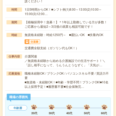
談ください！
1日5時間からOK！■シフト例(1)8:00～13:00(2)10:00～
時間
15:00(3)12:00…
【積極採用中！急募！】＊1年以上勤務している方が多数！
期間
ご応募から最短2～3日後の就業も相談可能です！
無資格未経験：時給1250円～ ■週払いOK ■扶養内OK
時給
交通費
交通費全額支給（ガソリン代もOK！）
介護関連
仕事内容
／無資格未経験から始める介護施設での生活サポート！＼
「話し相手になって、うんうんとうなずく」「天気が…
職種未経験OK / ブランクOK / パソコンスキル不要 / 英語力不
応募資格
要
■無資格・未経験OK！■年齢・学歴不問！ブランクOK!■10名
以上採用予定！■履歴書不要■社会保険完…
職場の雰囲気
年齢層
20代
30代
40代
50代
60代