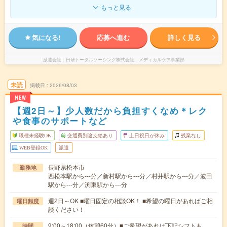
もっと見る
気になる!
応募へ進む
詳しく見る
派遣会社
日研トータルソーシング株式会社 メディカルケア事業部
未読
掲載日
2026/08/03
NEW
【週2日～】少人数だから負担すくなめ＊レク
や食事のサポートなど
職種未経験OK
交通費別途支給あり
土日祝日が休み
残業なし
WEB登録OK
派遣
長野県松本市
勤務地
西松本駅から---分／新村駅から---分／村井駅から---分／波田
駅から---分／渕東駅から---分
週2日～OK ■曜日固定の相談OK！ ■希望の曜日があればご相
曜日頻度
談ください！
9:00～18:00（休憩60分）■ご希望があれば下記シフトも
時間