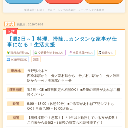
派遣会社
日研トータルソーシング株式会社 メディカルケア事業部
未読
掲載日
2026/08/03
NEW
【週2日～】料理、掃除…カンタンな家事が仕
事になる！生活支援
職種未経験OK
交通費別途支給あり
土日祝日が休み
残業なし
WEB登録OK
派遣
長野県松本市
勤務地
西松本駅から---分／新村駅から---分／村井駅から---分／波田
駅から---分／渕東駅から---分
週2日～OK ■曜日固定の相談OK！ ■希望の曜日があればご相
曜日頻度
談ください！
9:00～18:00（休憩60分）■ご希望があれば下記シフトも
時間
OK！早番 7:00～16:00遅番 …
【積極採用中！急募！】＊1年以上勤務している方が多数！
期間
ご応募から最短2～3日後の就業も相談可能です！