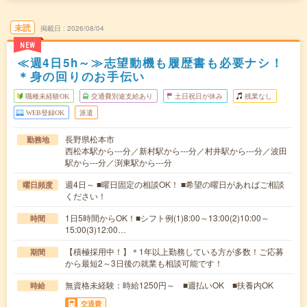
未読
掲載日
2026/08/04
NEW
≪週4日5h～≫志望動機も履歴書も必要ナシ！
＊身の回りのお手伝い
職種未経験OK
交通費別途支給あり
土日祝日が休み
残業なし
WEB登録OK
派遣
長野県松本市
勤務地
西松本駅から---分／新村駅から---分／村井駅から---分／波田
駅から---分／渕東駅から---分
週4日～ ■曜日固定の相談OK！ ■希望の曜日があればご相談
曜日頻度
ください！
1日5時間からOK！■シフト例(1)8:00～13:00(2)10:00～
時間
15:00(3)12:00…
【積極採用中！】＊1年以上勤務している方が多数！ご応募
期間
から最短2～3日後の就業も相談可能です！
無資格未経験：時給1250円～ ■週払いOK ■扶養内OK
時給
交通費