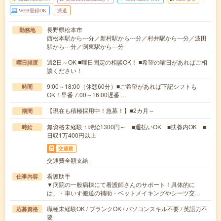
WEB登録OK
派遣
長野県松本市
勤務地
西松本駅から---分／新村駅から---分／村井駅から---分／波田
駅から---分／渕東駅から---分
週2日～OK ■曜日固定の相談OK！ ■希望の曜日があればご相
曜日頻度
談ください！
9:00～18:00（休憩60分）■ご希望があれば下記シフトも
時間
OK！早番 7:00～16:00遅番 …
【現在も積極採用中！急募！】■2カ月～
期間
無資格未経験：時給1300円～ ■週払いOK ■扶養内OK ■
時給
日収1万400円以上
交通費
交通費全額支給
看護助手
仕事内容
▼病院の一般病棟にて看護師さんのサポート！具体的に
は、・車いす搬送の補助・ベットメイキングやシーツ交…
職種未経験OK / ブランクOK / パソコンスキル不要 / 英語力不
応募資格
要