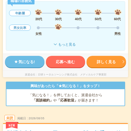
職場の雰囲気
年齢層
20代
30代
40代
50代
60代
男女比率
女性
男性
もっと見る
気になる!
応募へ進む
詳しく見る
派遣会社
日研トータルソーシング株式会社 メディカルケア事業部
興味があったら「★気になる！」をタップ！
「気になる！」を押しておくと、派遣会社から
「面談確約」
や
「応募歓迎」
が届きます！
未読
掲載日
2026/08/05
NEW