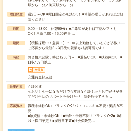
駅から---分／渕東駅から---分
週2日～OK ■曜日固定の相談OK！ ■希望の曜日があればご相
曜日頻度
談ください！
9:00～18:00（休憩60分）■ご希望があれば下記シフトも
時間
OK！早番 7:00～16:00遅番 …
【積極採用中！急募！】＊1年以上勤務している方が多数！
期間
ご応募から最短2～3日後の就業も相談可能です！
無資格未経験：時給1250円～ ■週払いOK ■扶養内OK ■
時給
日収1万円以上
交通費
交通費全額支給
介護関連
仕事内容
≪お話し相手になるだけでも立派な介護！≫＊お年寄りが昼
間だけ生活のサポートを受けたり、気分転換できる…
職種未経験OK / ブランクOK / パソコンスキル不要 / 英語力不
応募資格
要
■無資格・未経験OK！■年齢・学歴不問！ブランクOK!■10名
以上採用予定！■履歴書不要■社会保険完…