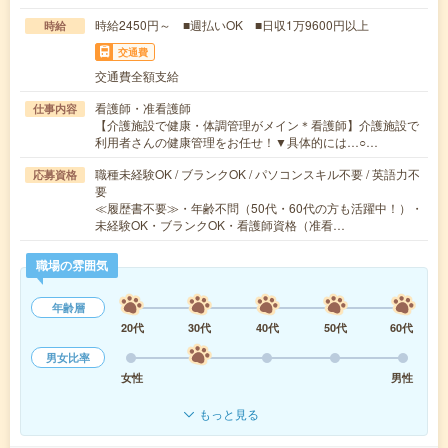
時給2450円～ ■週払いOK ■日収1万9600円以上
時給
交通費
交通費全額支給
看護師・准看護師
仕事内容
【介護施設で健康・体調管理がメイン＊看護師】介護施設で
利用者さんの健康管理をお任せ！▼具体的には…○…
職種未経験OK / ブランクOK / パソコンスキル不要 / 英語力不
応募資格
要
≪履歴書不要≫・年齢不問（50代・60代の方も活躍中！）・
未経験OK・ブランクOK・看護師資格（准看…
職場の雰囲気
年齢層
20代
30代
40代
50代
60代
男女比率
女性
男性
もっと見る