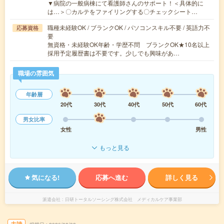
▼病院の一般病棟にて看護師さんのサポート！＜具体的に
は…＞〇カルテをファイリングする〇チェックシート…
職種未経験OK / ブランクOK / パソコンスキル不要 / 英語力不
応募資格
要
無資格・未経験OK年齢・学歴不問 ブランクOK★10名以上
採用予定履歴書は不要です。少しでも興味があ…
職場の雰囲気
年齢層
20代
30代
40代
50代
60代
男女比率
女性
男性
もっと見る
気になる!
応募へ進む
詳しく見る
派遣会社
日研トータルソーシング株式会社 メディカルケア事業部