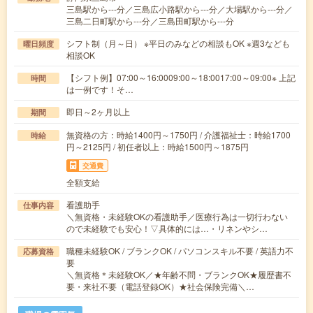
三島駅から---分／三島広小路駅から---分／大場駅から---分／
三島二日町駅から---分／三島田町駅から---分
シフト制（月～日） ※平日のみなどの相談もOK ※週3なども
曜日頻度
相談OK
【シフト例】07:00～16:0009:00～18:0017:00～09:00※ 上記
時間
は一例です！そ…
即日～2ヶ月以上
期間
無資格の方：時給1400円～1750円 / 介護福祉士：時給1700
時給
円～2125円 / 初任者以上：時給1500円～1875円
交通費
全額支給
看護助手
仕事内容
＼無資格・未経験OKの看護助手／医療行為は一切行わない
ので未経験でも安心！▽具体的には…・リネンやシ…
職種未経験OK / ブランクOK / パソコンスキル不要 / 英語力不
応募資格
要
＼無資格＊未経験OK／★年齢不問・ブランクOK★履歴書不
要・来社不要（電話登録OK）★社会保険完備＼…