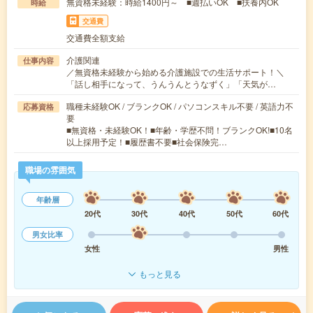
無資格未経験：時給1400円～ ■週払いOK ■扶養内OK
時給
交通費
交通費全額支給
介護関連
仕事内容
／無資格未経験から始める介護施設での生活サポート！＼
「話し相手になって、うんうんとうなずく」「天気が…
職種未経験OK / ブランクOK / パソコンスキル不要 / 英語力不
応募資格
要
■無資格・未経験OK！■年齢・学歴不問！ブランクOK!■10名
以上採用予定！■履歴書不要■社会保険完…
職場の雰囲気
年齢層
20代
30代
40代
50代
60代
男女比率
女性
男性
もっと見る