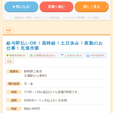
気になる!
応募へ進む
詳しく見る
派遣会社
日研トータルソーシング株式会社 メディカルケア事業部 ナース派遣
未読
給与即払いOK！高時給！土日休み！夜勤のお
仕事！充填作業
職種未経験OK
交通費別途支給あり
土日祝日が休み
WEB登録OK
派遣
静岡県三島市
勤務地
大場駅から車8分
月～金
曜日頻度
17:00～1:00※表記のうち実働7時間です。
時間
2026/9/1～1ヶ月以上3ヶ月未満
期間
時給1450円
時給