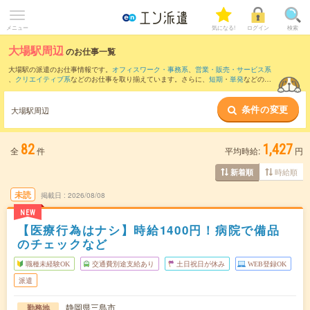
メニュー
気になる!
ログイン
検索
大場駅周辺
のお仕事一覧
大場駅の派遣のお仕事情報です。
オフィスワーク・事務系
、
営業・販売・サービス系
、
クリエイティブ系
などのお仕事を取り揃えています。さらに、
短期
・
単発
などの期
間や、
職種未経験OK
などのこだわり条件で絞り込んでいただけます。
条件の変更
また、
沼津駅
・
片浜駅
・
大岡(静岡県)駅
・
三島駅
・
三島田町駅
など近隣駅のお仕事もご
大場駅周辺
確認いただけます。
82
1,427
全
件
平均時給:
円
時給順
新着順
未読
掲載日
2026/08/08
NEW
【医療行為はナシ】時給1400円！病院で備品
のチェックなど
職種未経験OK
交通費別途支給あり
土日祝日が休み
WEB登録OK
派遣
静岡県三島市
勤務地