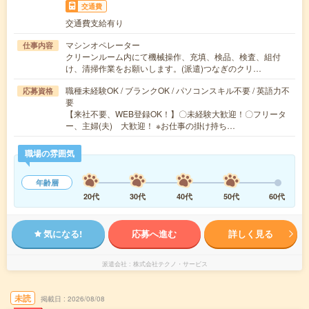
交通費
交通費支給有り
マシンオペレーター
仕事内容
クリーンルーム内にて機械操作、充填、検品、検査、組付
け、清掃作業をお願いします。(派遣)つなぎのクリ…
職種未経験OK / ブランクOK / パソコンスキル不要 / 英語力不
応募資格
要
【来社不要、WEB登録OK！】〇未経験大歓迎！〇フリータ
ー、主婦(夫) 大歓迎！ ※お仕事の掛け持ち…
職場の雰囲気
年齢層
20代
30代
40代
50代
60代
気になる!
応募へ進む
詳しく見る
派遣会社
株式会社テクノ・サービス
未読
掲載日
2026/08/08