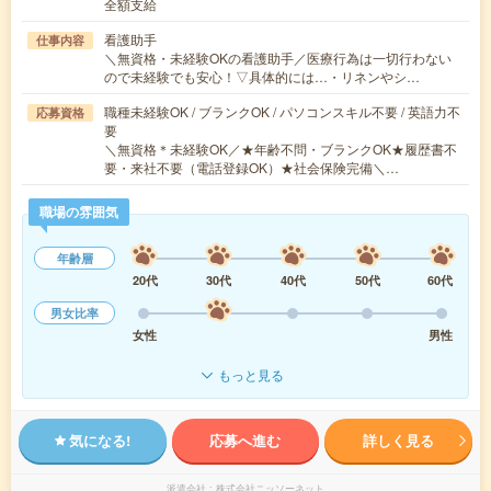
全額支給
看護助手
仕事内容
＼無資格・未経験OKの看護助手／医療行為は一切行わない
ので未経験でも安心！▽具体的には…・リネンやシ…
職種未経験OK / ブランクOK / パソコンスキル不要 / 英語力不
応募資格
要
＼無資格＊未経験OK／★年齢不問・ブランクOK★履歴書不
要・来社不要（電話登録OK）★社会保険完備＼…
職場の雰囲気
年齢層
20代
30代
40代
50代
60代
男女比率
女性
男性
もっと見る
気になる!
応募へ進む
詳しく見る
派遣会社
株式会社ニッソーネット