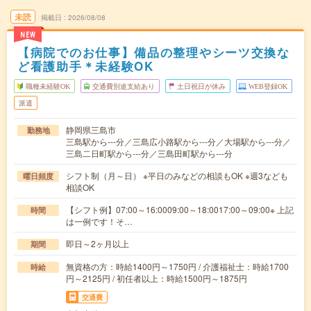
未読
掲載日
2026/08/08
NEW
【病院でのお仕事】備品の整理やシーツ交換な
ど看護助手＊未経験OK
職種未経験OK
交通費別途支給あり
土日祝日が休み
WEB登録OK
派遣
静岡県三島市
勤務地
三島駅から---分／三島広小路駅から---分／大場駅から---分／
三島二日町駅から---分／三島田町駅から---分
シフト制（月～日） ※平日のみなどの相談もOK ※週3なども
曜日頻度
相談OK
【シフト例】07:00～16:0009:00～18:0017:00～09:00※ 上記
時間
は一例です！そ…
即日～2ヶ月以上
期間
無資格の方：時給1400円～1750円 / 介護福祉士：時給1700
時給
円～2125円 / 初任者以上：時給1500円～1875円
交通費