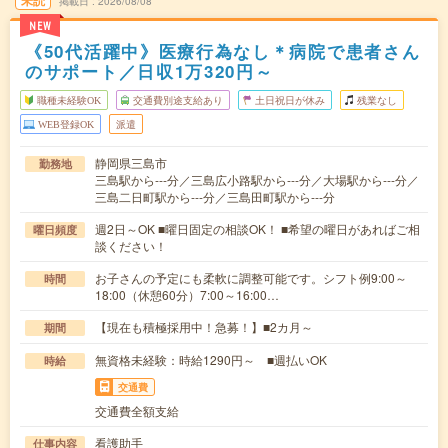
未読
掲載日
2026/08/08
NEW
《50代活躍中》医療行為なし＊病院で患者さん
のサポート／日収1万320円～
職種未経験OK
交通費別途支給あり
土日祝日が休み
残業なし
WEB登録OK
派遣
静岡県三島市
勤務地
三島駅から---分／三島広小路駅から---分／大場駅から---分／
三島二日町駅から---分／三島田町駅から---分
週2日～OK ■曜日固定の相談OK！ ■希望の曜日があればご相
曜日頻度
談ください！
お子さんの予定にも柔軟に調整可能です。シフト例9:00～
時間
18:00（休憩60分）7:00～16:00…
【現在も積極採用中！急募！】■2カ月～
期間
無資格未経験：時給1290円～ ■週払いOK
時給
交通費
交通費全額支給
看護助手
仕事内容