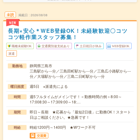
未読
掲載日
2026/08/08
NEW
長期×安心＊WEB登録OK！未経験歓迎〇コツ
コツ軽作業スタッフ募集！
職種未経験OK
交通費別途支給あり
土日祝日が休み
WEB登録OK
派遣
静岡県三島市
勤務地
三島駅から---分／三島田町駅から---分／三島広小路駅から---
分／大場駅から---分／三島二日町駅から---分
週5日 ※派遣先による
曜日頻度
週5フルタイムがメインです！＜勤務時間の例＞8:00～
時間
17:008:30～17:309:00～18:…
即日～長期 ★応募から「最短2日後」に勤務OK！スタート
期間
日はご相談ください。★急募です！
時給1200円～1400円 ★Wワーク不可
時給
交通費