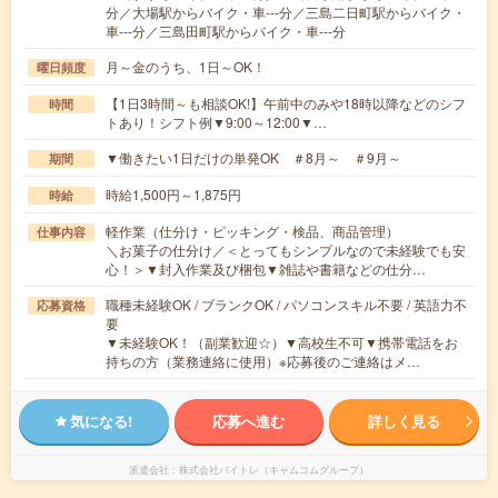
分／大場駅からバイク・車---分／三島二日町駅からバイク・
車---分／三島田町駅からバイク・車---分
月～金のうち、1日～OK！
曜日頻度
【1日3時間～も相談OK!】午前中のみや18時以降などのシフ
時間
トあり！シフト例▼9:00～12:00▼…
▼働きたい1日だけの単発OK ＃8月～ ＃9月～
期間
時給1,500円～1,875円
時給
軽作業（仕分け・ピッキング・検品、商品管理）
仕事内容
＼お菓子の仕分け／＜とってもシンプルなので未経験でも安
心！＞▼封入作業及び梱包▼雑誌や書籍などの仕分…
職種未経験OK / ブランクOK / パソコンスキル不要 / 英語力不
応募資格
要
▼未経験OK！（副業歓迎☆）▼高校生不可▼携帯電話をお
持ちの方（業務連絡に使用）※応募後のご連絡はメ…
気になる!
応募へ進む
詳しく見る
派遣会社
株式会社バイトレ（キャムコムグループ）