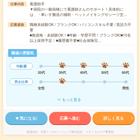
看護助手
仕事内容
▼病院の一般病棟にて看護師さんのサポート！具体的に
は、・車いす搬送の補助・ベットメイキングやシーツ交…
職種未経験OK / ブランクOK / パソコンスキル不要 / 英語力不
応募資格
要
■無資格・未経験OK！■年齢・学歴不問！ブランクOK!■10名
以上採用予定！■履歴書不要■社会保険完…
職場の雰囲気
年齢層
20代
30代
40代
50代
60代
男女比率
女性
男性
もっと見る
気になる!
応募へ進む
詳しく見る
派遣会社
日研トータルソーシング株式会社 メディカルケア事業部