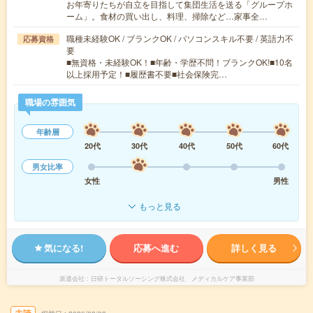
お年寄りたちが自立を目指して集団生活を送る「グループホ
ーム」。食材の買い出し、料理、掃除など…家事全…
職種未経験OK / ブランクOK / パソコンスキル不要 / 英語力不
応募資格
要
■無資格・未経験OK！■年齢・学歴不問！ブランクOK!■10名
以上採用予定！■履歴書不要■社会保険完…
職場の雰囲気
年齢層
20代
30代
40代
50代
60代
男女比率
女性
男性
もっと見る
気になる!
応募へ進む
詳しく見る
派遣会社
日研トータルソーシング株式会社 メディカルケア事業部