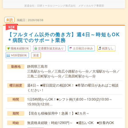
派遣会社
日研トータルソーシング株式会社 メディカルケア事業部
未読
掲載日
2026/08/08
NEW
【フルタイム以外の働き方】週4日～時短もOK
＊病院でのサポート業務
職種未経験OK
交通費別途支給あり
土日祝日が休み
残業なし
WEB登録OK
派遣
静岡県三島市
勤務地
三島駅から---分／三島広小路駅から---分／大場駅から---分／
三島二日町駅から---分／三島田町駅から---分
週4日～ ■曜日固定の相談OK！ ■希望の曜日があればご相談
曜日頻度
ください！
1日5時間からOK！■シフト例(1)8:00～13:00(2)10:00～
時間
15:00(3)12:00…
【現在も積極採用中！急募！】■2カ月～
期間
無資格未経験：時給1290円～ ■週払いOK ■扶養内OK
時給