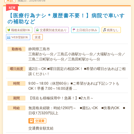
未読
掲載日
2026/08/08
NEW
【医療行為ナシ＊履歴書不要！】病院で車いす
の補助など
職種未経験OK
交通費別途支給あり
土日祝日が休み
残業なし
WEB登録OK
派遣
静岡県三島市
勤務地
三島駅から---分／三島広小路駅から---分／大場駅から---分／
三島二日町駅から---分／三島田町駅から---分
週2日～OK ■曜日固定の相談OK！ ■希望の曜日があればご相
曜日頻度
談ください！
9:00～18:00（休憩60分）■ご希望があれば下記シフトも
時間
OK！早番 7:00～16:00遅番 …
【現在も積極採用中！急募！】■2カ月～
期間
無資格未経験：時給1290円～ ■週払いOK ■扶養内OK ■
時給
日収1万320円以上
交通費
交通費全額支給