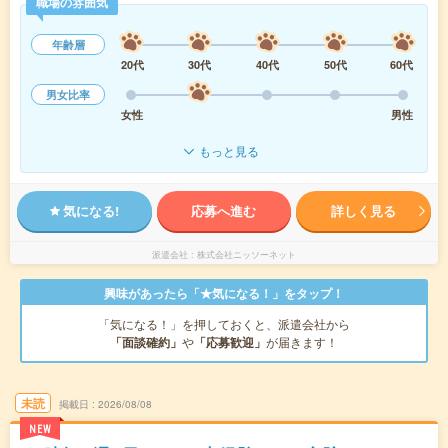
職場の雰囲気
年齢層
20代
30代
40代
50代
60代
男女比率
女性
男性
もっと見る
気になる!
応募へ進む
詳しく見る
派遣会社
株式会社ニッソーネット
興味があったら「★気になる！」をタップ！
「気になる！」を押しておくと、派遣会社から
「面談確約」
や
「応募歓迎」
が届きます！
未読
掲載日
2026/08/08
NEW