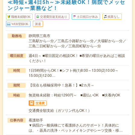
≪時短×週4日5h～≫未経験OK！病院でメッセ
ンジャー業務など！
職種未経験OK
交通費別途支給あり
土日祝日が休み
残業なし
WEB登録OK
派遣
静岡県三島市
勤務地
三島駅から---分／三島広小路駅から---分／大場駅から---分／
三島二日町駅から---分／三島田町駅から---分
週4日～ ■曜日固定の相談OK！ ■希望の曜日があればご相談
曜日頻度
ください！
1日5時間からOK！■シフト例(1)8:00～13:00(2)10:00～
時間
15:00(3)12:00…
【現在も積極採用中！急募！】■2カ月～
期間
無資格未経験：時給1290円～ ■週払いOK ■扶養内OK
時給
交通費
交通費全額支給（ガソリン代もOK！）
看護助手
仕事内容
▼病院の一般病棟にて看護師さんのサポート！具体的に
は、・器具の洗浄・ベットメイキングやシーツ交換・移…