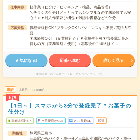
軽作業（仕分け・ピッキング・検品、商品管理）
仕事内容
＼チラシの仕分け／＜とってもシンプルなので未経験でも安
心！＞▼封入作業及び梱包▼雑誌や書籍などの仕分…
職種未経験OK / ブランクOK / パソコンスキル不要 / 英語力不
応募資格
要
▼未経験OK！（副業歓迎☆）▼高校生不可▼携帯電話をお
持ちの方（業務連絡に使用）※応募後のご連絡はメ…
気になる!
応募へ進む
詳しく見る
派遣会社
株式会社バイトレ（キャムコムグループ）
未読
掲載日
2026/08/08
NEW
【1日～】スマホから3分で登録完了＊お菓子の
仕分け
職種未経験OK
土日祝日が休み
WEB登録OK
派遣
静岡県三島市
勤務地
三島駅からバイク・車---分／三島広小路駅からバイク・車---