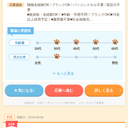
職種未経験OK / ブランクOK / パソコンスキル不要 / 英語力不
応募資格
要
■無資格・未経験OK！■年齢・学歴不問！ブランクOK!■10名
以上採用予定！■履歴書不要■社会保険完…
職場の雰囲気
年齢層
20代
30代
40代
50代
60代
男女比率
女性
男性
もっと見る
気になる!
応募へ進む
詳しく見る
派遣会社
日研トータルソーシング株式会社 メディカルケア事業部
未読
掲載日
2026/08/08
NEW