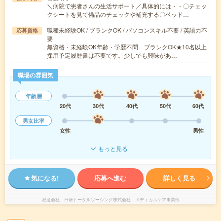
＼病院で患者さんの生活サポート／具体的には・・〇チェッ
クシートを見て備品のチェックや補充する〇ベッド…
職種未経験OK / ブランクOK / パソコンスキル不要 / 英語力不
応募資格
要
無資格・未経験OK年齢・学歴不問 ブランクOK★10名以上
採用予定履歴書は不要です。少しでも興味があ…
職場の雰囲気
年齢層
20代
30代
40代
50代
60代
男女比率
女性
男性
もっと見る
気になる!
応募へ進む
詳しく見る
派遣会社
日研トータルソーシング株式会社 メディカルケア事業部