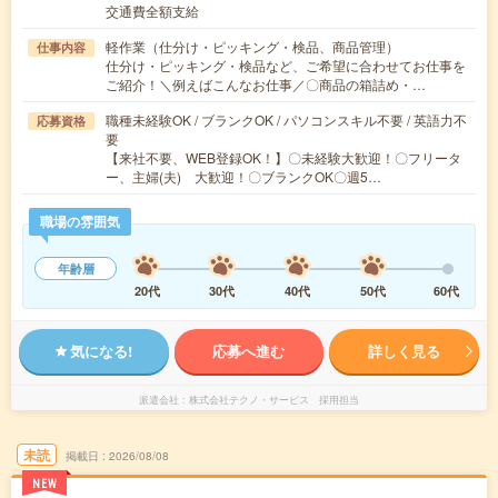
交通費全額支給
軽作業（仕分け・ピッキング・検品、商品管理）
仕事内容
仕分け・ピッキング・検品など、ご希望に合わせてお仕事を
ご紹介！＼例えばこんなお仕事／〇商品の箱詰め・…
職種未経験OK / ブランクOK / パソコンスキル不要 / 英語力不
応募資格
要
【来社不要、WEB登録OK！】〇未経験大歓迎！〇フリータ
ー、主婦(夫) 大歓迎！〇ブランクOK〇週5…
職場の雰囲気
年齢層
20代
30代
40代
50代
60代
気になる!
応募へ進む
詳しく見る
派遣会社
株式会社テクノ・サービス 採用担当
未読
掲載日
2026/08/08
NEW