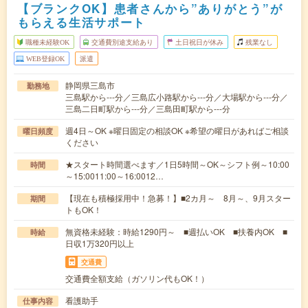
【ブランクOK】患者さんから”ありがとう”が
もらえる生活サポート
職種未経験OK
交通費別途支給あり
土日祝日が休み
残業なし
WEB登録OK
派遣
静岡県三島市
勤務地
三島駅から---分／三島広小路駅から---分／大場駅から---分／
三島二日町駅から---分／三島田町駅から---分
週4日～OK ※曜日固定の相談OK ※希望の曜日があればご相談
曜日頻度
ください
★スタート時間選べます／1日5時間～OK～シフト例～10:00
時間
～15:0011:00～16:0012…
【現在も積極採用中！急募！】■2カ月～ 8月～、9月スター
期間
トもOK！
無資格未経験：時給1290円～ ■週払いOK ■扶養内OK ■
時給
日収1万320円以上
交通費
交通費全額支給（ガソリン代もOK！）
看護助手
仕事内容