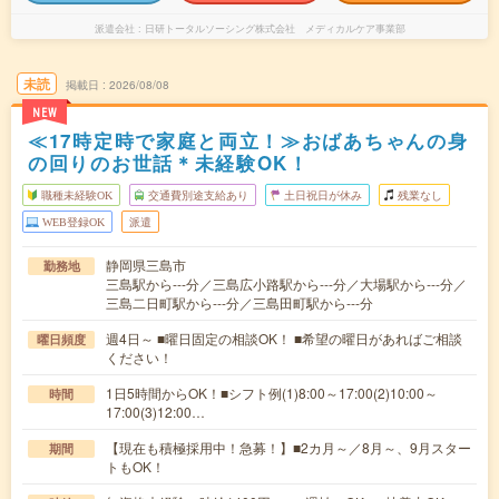
派遣会社
日研トータルソーシング株式会社 メディカルケア事業部
未読
掲載日
2026/08/08
NEW
≪17時定時で家庭と両立！≫おばあちゃんの身
の回りのお世話＊未経験OK！
職種未経験OK
交通費別途支給あり
土日祝日が休み
残業なし
WEB登録OK
派遣
静岡県三島市
勤務地
三島駅から---分／三島広小路駅から---分／大場駅から---分／
三島二日町駅から---分／三島田町駅から---分
週4日～ ■曜日固定の相談OK！ ■希望の曜日があればご相談
曜日頻度
ください！
1日5時間からOK！■シフト例(1)8:00～17:00(2)10:00～
時間
17:00(3)12:00…
【現在も積極採用中！急募！】■2カ月～／8月～、9月スター
期間
トもOK！