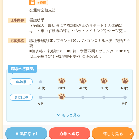
交通費
交通費全額支給
看護助手
仕事内容
▼病院の一般病棟にて看護師さんのサポート！具体的に
は、・車いす搬送の補助・ベットメイキングやシーツ交…
職種未経験OK / ブランクOK / パソコンスキル不要 / 英語力不
応募資格
要
■無資格・未経験OK！■年齢・学歴不問！ブランクOK!■10名
以上採用予定！■履歴書不要■社会保険完…
職場の雰囲気
年齢層
20代
30代
40代
50代
60代
男女比率
女性
男性
もっと見る
気になる!
応募へ進む
詳しく見る