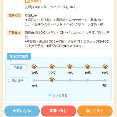
交通費
交通費全額支給（ガソリン代もOK！）
看護助手
仕事内容
▼病院の一般病棟にて看護師さんのサポート！具体的に
は、・器具の洗浄・ベットメイキングやシーツ交換・移…
職種未経験OK / ブランクOK / パソコンスキル不要 / 英語力不
応募資格
要
■無資格・未経験OK！■年齢・学歴不問！ブランクOK!■10名
以上採用予定！■履歴書不要■社会保険完…
職場の雰囲気
年齢層
20代
30代
40代
50代
60代
男女比率
女性
男性
もっと見る
気になる!
応募へ進む
詳しく見る