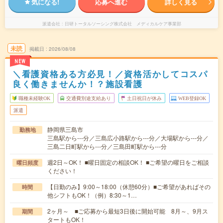
気になる!
応募へ進む
詳しく見る
派遣会社
日研トータルソーシング株式会社 メディカルケア事業部
未読
掲載日
2026/08/08
NEW
＼看護資格ある方必見！／資格活かしてコスパ
良く働きませんか！？施設看護
職種未経験OK
交通費別途支給あり
土日祝日が休み
WEB登録OK
派遣
静岡県三島市
勤務地
三島駅から---分／三島広小路駅から---分／大場駅から---分／
三島二日町駅から---分／三島田町駅から---分
週2日～OK！ ■曜日固定の相談OK！ ■ご希望の曜日をご相談
曜日頻度
ください！
【日勤のみ】9:00～18:00（休憩60分）■ご希望があればその
時間
他シフトもOK！（例）8:30～1…
2ヶ月～ ■ご応募から最短3日後に開始可能 8月～、9月ス
期間
タートもOK！