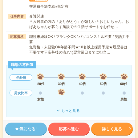
交通費全額支給※規定有
介護関連
仕事内容
＊入居者の方の「ありがとう」が嬉しい＊おじいちゃん、お
ばあちゃんが暮らす施設での生活サポートをお任せ…
職種未経験OK / ブランクOK / パソコンスキル不要 / 英語力不
応募資格
要
無資格・未経験OK年齢不問★10名以上採用予定★履歴書は
不要です▽応募後の流れ1)翌営業日までに担当…
職場の雰囲気
年齢層
20代
30代
40代
50代
60代
男女比率
女性
男性
もっと見る
気になる!
応募へ進む
詳しく見る