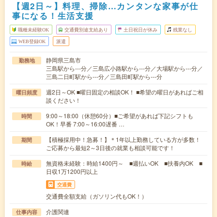
【週2日～】料理、掃除…カンタンな家事が仕
事になる！生活支援
職種未経験OK
交通費別途支給あり
土日祝日が休み
残業なし
WEB登録OK
派遣
静岡県三島市
勤務地
三島駅から---分／三島広小路駅から---分／大場駅から---分／
三島二日町駅から---分／三島田町駅から---分
週2日～OK ■曜日固定の相談OK！ ■希望の曜日があればご相
曜日頻度
談ください！
9:00～18:00（休憩60分）■ご希望があれば下記シフトも
時間
OK！早番 7:00～16:00遅番 …
【積極採用中！急募！】＊1年以上勤務している方が多数！
期間
ご応募から最短2～3日後の就業も相談可能です！
無資格未経験：時給1400円～ ■週払いOK ■扶養内OK ■
時給
日収1万1200円以上
交通費
交通費全額支給（ガソリン代もOK！）
介護関連
仕事内容