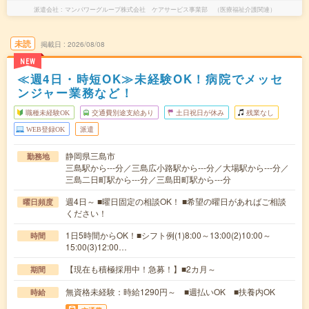
派遣会社
マンパワーグループ株式会社 ケアサービス事業部 （医療福祉介護関連）
未読
掲載日
2026/08/08
NEW
≪週4日・時短OK≫未経験OK！病院でメッセ
ンジャー業務など！
職種未経験OK
交通費別途支給あり
土日祝日が休み
残業なし
WEB登録OK
派遣
静岡県三島市
勤務地
三島駅から---分／三島広小路駅から---分／大場駅から---分／
三島二日町駅から---分／三島田町駅から---分
週4日～ ■曜日固定の相談OK！ ■希望の曜日があればご相談
曜日頻度
ください！
1日5時間からOK！■シフト例(1)8:00～13:00(2)10:00～
時間
15:00(3)12:00…
【現在も積極採用中！急募！】■2カ月～
期間
無資格未経験：時給1290円～ ■週払いOK ■扶養内OK
時給