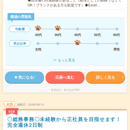
OK！ブランクがある方も歓迎です）◆Excel…
職場の雰囲気
年齢層
20代
30代
40代
50代
60代
男女比率
女性
男性
もっと見る
気になる!
応募へ進む
詳しく見る
派遣会社
株式会社PBB
未読
掲載日
2026/08/10
NEW
〇総務事務〇未経験から正社員を目指せます！
完全週休2日制