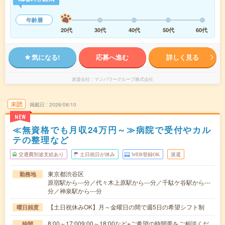
年齢層
20代
30代
40代
50代
60代
気になる!
応募へ進む
詳しく見る
派遣会社
マンパワーグループ株式会社
未読
掲載日
2026/08/10
NEW
≪無資格でも月収24万円～≫病院で受付やカル
テの整理など
交通費別途支給あり
土日祝日が休み
WEB登録OK
派遣
東京都渋谷区
勤務地
原宿駅から---分／代々木上原駅から---分／千駄ケ谷駅から---
分／神泉駅から---分
【土日祝休みOK】月～金曜日の間で週5日の希望シフト制
曜日頻度
8:00～17:009:00～18:00など※ご希望の時間帯をご相談くだ
時間