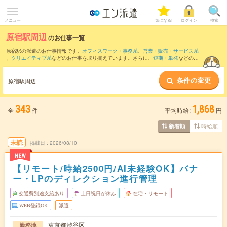
メニュー
気になる!
ログイン
検索
原宿駅周辺
のお仕事一覧
原宿駅の派遣のお仕事情報です。
オフィスワーク・事務系
、
営業・販売・サービス系
、
クリエイティブ系
などのお仕事を取り揃えています。さらに、
短期
・
単発
などの期
間や、
職種未経験OK
などのこだわり条件で絞り込んでいただけます。
条件の変更
また、
渋谷駅
・
新宿駅
・
西新宿駅
・
都庁前駅
・
表参道駅
など近隣駅のお仕事もご確認
原宿駅周辺
いただけます。
343
1,868
全
件
平均時給:
円
時給順
新着順
未読
掲載日
2026/08/10
NEW
【リモート/時給2500円/AI未経験OK】バナ
ー・LPのディレクション進行管理
交通費別途支給あり
土日祝日が休み
在宅・リモート
WEB登録OK
派遣
東京都渋谷区
勤務地