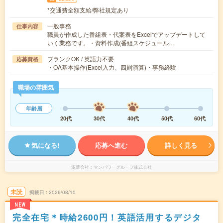
*交通費全額支給/弊社規定あり
一般事務
仕事内容
職員が作成した番組表・代案表をExcelでアップデートして
いく業務です。・資料作成(番組スケジュール…
ブランクOK / 英語力不要
応募資格
・OA基本操作(Excel入力、四則演算)・事務経験
職場の雰囲気
年齢層
20代
30代
40代
50代
60代
気になる!
応募へ進む
詳しく見る
派遣会社
マンパワーグループ株式会社
未読
掲載日
2026/08/10
NEW
完全在宅＊時給2600円！英語活用するデジタ