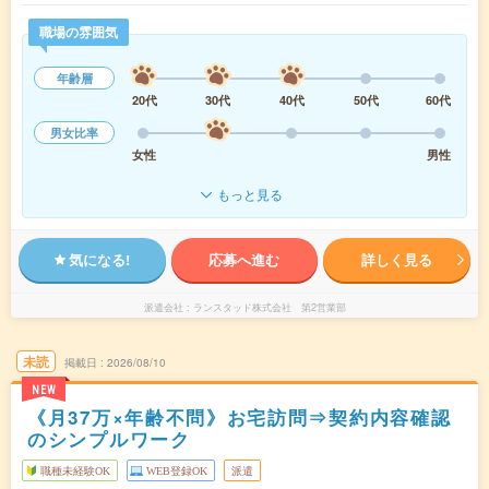
職場の雰囲気
年齢層
20代
30代
40代
50代
60代
男女比率
女性
男性
もっと見る
気になる!
応募へ進む
詳しく見る
派遣会社
ランスタッド株式会社 第2営業部
未読
掲載日
2026/08/10
NEW
《月37万×年齢不問》お宅訪問⇒契約内容確認
のシンプルワーク
職種未経験OK
WEB登録OK
派遣