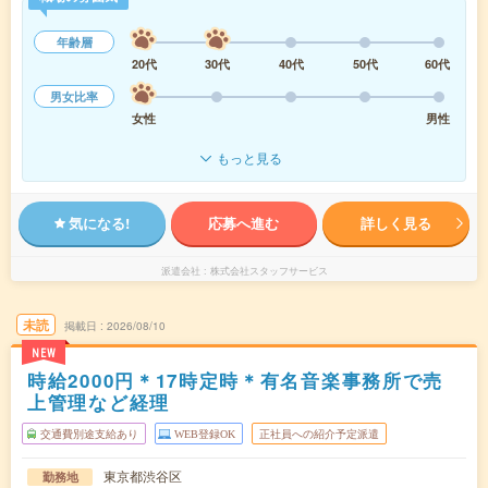
年齢層
20代
30代
40代
50代
60代
男女比率
女性
男性
もっと見る
気になる!
応募へ進む
詳しく見る
派遣会社
株式会社スタッフサービス
未読
掲載日
2026/08/10
NEW
時給2000円＊17時定時＊有名音楽事務所で売
上管理など経理
交通費別途支給あり
WEB登録OK
正社員への紹介予定派遣
東京都渋谷区
勤務地