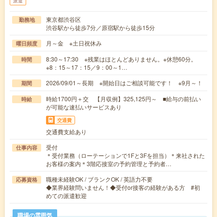
派遣
東京都渋谷区
勤務地
渋谷駅から徒歩7分／原宿駅から徒歩15分
月～金 ※土日祝休み
曜日頻度
8:30～17:30 ※残業はほとんどありません。※休憩60分。
時間
※8：15～17：15／9：00～1…
2026/09/01～長期 ※開始日はご相談可能です！ ※9月～！
期間
時給1700円＋交 【月収例】325,125円～ ■給与の前払い
時給
が可能な速払いサービスあり
交通費
交通費支給あり
受付
仕事内容
＊受付業務（ローテーションで1Fと3Fを担当）＊来社された
お客様の案内＊3階応接室の予約管理と予約者…
職種未経験OK / ブランクOK / 英語力不要
応募資格
◆業界経験問いません！◆受付or接客の経験がある方 #初
めての派遣歓迎
職場の雰囲気