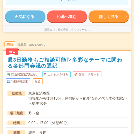
気になる!
応募へ進む
詳しく見る
派遣会社
株式会社スタッフサービス
未読
掲載日
2026/08/10
NEW
週3日勤務もご相談可能▷多彩なテーマに関わ
る各部門会議の通訳
交通費別途支給あり
土日祝日が休み
在宅・リモート
WEB登録OK
派遣
東京都渋谷区
勤務地
渋谷駅から徒歩10分／原宿駅から徒歩15分／代々木公園駅か
ら徒歩10分
月～金
曜日頻度
9:00～17:00（休憩60分）
時間
即日～長期
期間