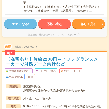
要
▼未経験OK！（副業歓迎☆）▼高校生不可▼携帯電話をお
持ちの方（業務連絡に使用）※応募後のご連絡はメ…
気になる!
応募へ進む
詳しく見る
派遣会社
株式会社バイトレ（キャムコムグループ）
未読
掲載日
2026/08/10
NEW
【在宅あり】時給2200円～＊フレグランスメ
ーカーで財務データ集計など
交通費別途支給あり
土日祝日が休み
在宅・リモート
WEB登録OK
派遣
東京都渋谷区
勤務地
原宿駅から徒歩6分／明治神宮前駅から徒歩3分
月～金 ※土日祝休み
曜日頻度
9:30～18:30 ※休憩60分。※10時～17時の勤務も相談可能。
時間