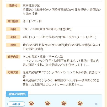
東京都渋谷区
勤務地
渋谷駅から徒歩10分／明治神宮前駅から徒歩15分／原宿駅か
ら徒歩15分
週5日シフト制
曜日頻度
9:30～18:00(実働7時間30分/休憩60分)
時間
※即日スタートOKで長期のお仕事！(9月スタートもOK！)
期間
時給2200円 月収例:37万4000円(時給2200円×7時間30分×21
時給
日+残業10時間)
その他営業・販売・サービス系
仕事内容
・マンションなど住宅へ訪問(不在時はポスト投函)・契約内
容の確認・支払い方法登録などをお任せします！…
職種未経験OK / ブランクOK / パソコンスキル不要 / 英語力不
応募資格
要
◆未経験&ブランクOK！◆職歴/スキル/年齢一切不問◇35名
募集！お友達同士のエントリーも大歓迎！≪…
職場の雰囲気
年齢層