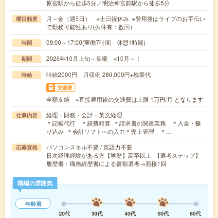
原宿駅から徒歩5分／明治神宮前駅から徒歩5分
月～金（週5日） ※土日祝休み ※登用後はライブのお手伝い
曜日頻度
で勤務可能性あり(振休有：数回）
09:00～17:00(実働7時間 休憩1時間)
時間
2026年10月上旬～長期 ※10月～！
期間
時給2000円 月収例 280,000円+残業代
時給
交通費
全額支給 ※直接雇用後の交通費は上限 1万円/月 となります
経理・財務・会計・英文経理
仕事内容
＊記帳代行 ＊経費精算 ＊請求書の関連業務 ＊入金・振
り込み ＊会計ソフトへの入力＊売上管理 ＊…
パソコンスキル不要 / 英語力不要
応募資格
日次経理経験がある方【学歴】高卒以上 【選考ステップ】
履歴書・職務経歴書による書類選考→面接1回
職場の雰囲気
年齢層
20代
30代
40代
50代
60代