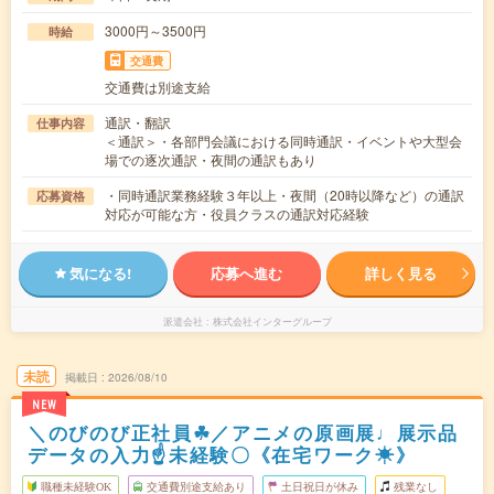
3000円～3500円
時給
交通費
交通費は別途支給
通訳・翻訳
仕事内容
＜通訳＞・各部門会議における同時通訳・イベントや大型会
場での逐次通訳・夜間の通訳もあり
・同時通訳業務経験３年以上・夜間（20時以降など）の通訳
応募資格
対応が可能な方・役員クラスの通訳対応経験
気になる!
応募へ進む
詳しく見る
派遣会社
株式会社インターグループ
未読
掲載日
2026/08/10
NEW
＼のびのび正社員☘／アニメの原画展♩展示品
データの入力☝未経験〇《在宅ワーク☀》
職種未経験OK
交通費別途支給あり
土日祝日が休み
残業なし