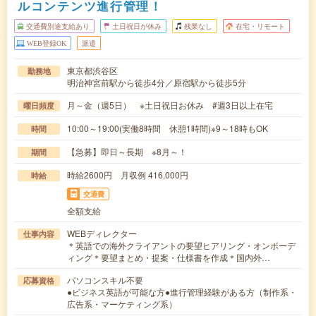
ルコンテンツ進行管理！
交通費別途支給あり
土日祝日が休み
残業なし
在宅・リモート
WEB登録OK
派遣
東京都渋谷区
勤務地
明治神宮前駅から徒歩4分／原宿駅から徒歩5分
月～金（週5日） ※土日祝日お休み #週3日以上在宅
曜日頻度
10:00～19:00(実働8時間 休憩1時間)※9～18時もOK
時間
【急募】即日～長期 ※8月～！
期間
時給2600円 月収例 416,000円
時給
交通費
全額支給
WEBディレクター
仕事内容
＊英語での海外クライアントの要望ヒアリング・オンボーデ
ィング＊要望まとめ・提案・仕様書を作成＊国内外…
パソコンスキル不要
応募資格
●ビジネス英語が可能な方●進行管理経験がある方（制作系・
広告系・マーケティング系）