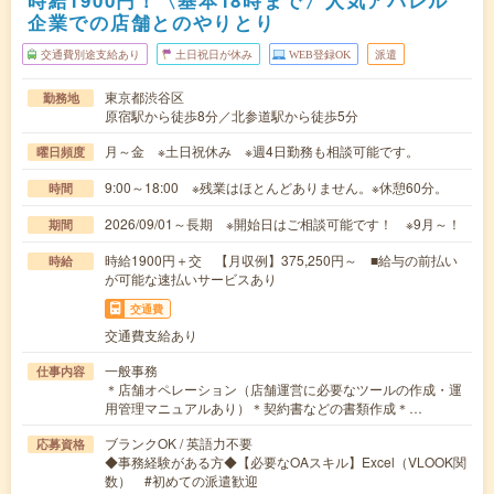
時給1900円！〈基本18時まで〉人気アパレル
企業での店舗とのやりとり
交通費別途支給あり
土日祝日が休み
WEB登録OK
派遣
東京都渋谷区
勤務地
原宿駅から徒歩8分／北参道駅から徒歩5分
月～金 ※土日祝休み ※週4日勤務も相談可能です。
曜日頻度
9:00～18:00 ※残業はほとんどありません。※休憩60分。
時間
2026/09/01～長期 ※開始日はご相談可能です！ ※9月～！
期間
時給1900円＋交 【月収例】375,250円～ ■給与の前払い
時給
が可能な速払いサービスあり
交通費
交通費支給あり
一般事務
仕事内容
＊店舗オペレーション（店舗運営に必要なツールの作成・運
用管理マニュアルあり）＊契約書などの書類作成＊…
ブランクOK / 英語力不要
応募資格
◆事務経験がある方◆【必要なOAスキル】Excel（VLOOK関
数） #初めての派遣歓迎