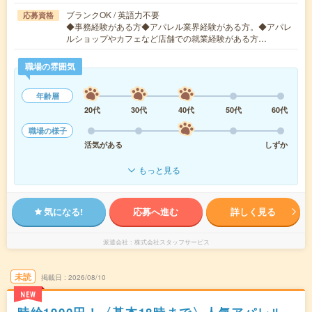
ブランクOK / 英語力不要
応募資格
◆事務経験がある方◆アパレル業界経験がある方。◆アパレ
ルショップやカフェなど店舗での就業経験がある方…
職場の雰囲気
年齢層
20代
30代
40代
50代
60代
職場の様子
活気がある
しずか
もっと見る
気になる!
応募へ進む
詳しく見る
派遣会社
株式会社スタッフサービス
未読
掲載日
2026/08/10
NEW