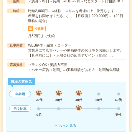
＜急募＞即日～長期 ※8月～9月～などスタート日相談OK！
期間
時給2,000円～ ※経験・スキルを考慮の上、決定します（ご
時給
希望をお聞かせください）。【月収例】320,000円～（20日
勤務の場合）
交通費
月5万円まで支給
WEB制作・編集・コーダー
仕事内容
営業局にて広告バナーや動画制作のお仕事をお願いします。
【具体的には】・人材会社の広告デザイン（動画）…
ブランクOK / 英語力不要
応募資格
・バナー広告（動画）の実務経験がある方・動画編集経験
職場の雰囲気
年齢層
20代
30代
40代
50代
60代
男女比率
女性
男性
もっと見る