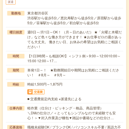
派遣
東京都渋谷区
勤務地
渋谷駅から徒歩5分／恵比寿駅から徒歩5分／原宿駅から徒歩
5分／笹塚駅から徒歩5分／初台駅から徒歩5分
週0日～/月1日～OK！ （月～日のあいだ） ★「火曜と木曜だ
曜日頻度
け」など色々な働き方ができます！ ★お仕事ゼロの週があっ
ても大丈夫。 働きたい日、お休みの希望はお気軽にご相談く
ださい！
【1日3時間～も相談OK!】＜シフト例＞9:00～12:0010:00～
時間
15:00 12:00～17…
単発1日～！ ★勤務開始日や期間はお気軽にご相談くださ
期間
い！ ＃8月～ ＃9月～
時給1,500円～1,875円
時給
交通費
■ 交通費規定内支給 ※派遣先による
軽作業（仕分け・ピッキング・検品、商品管理）
仕事内容
＼DMの仕分け／＜とってもシンプルなので未経験でも安
心！＞▼封入作業及び梱包▼雑誌や書籍などの仕分け…
職種未経験OK / ブランクOK / パソコンスキル不要 / 英語力不
応募資格