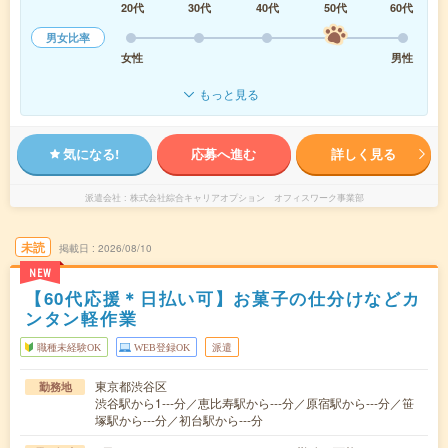
20代
30代
40代
50代
60代
男女比率
女性
男性
もっと見る
気になる!
応募へ進む
詳しく見る
派遣会社
株式会社綜合キャリアオプション オフィスワーク事業部
未読
掲載日
2026/08/10
NEW
【60代応援＊日払い可】お菓子の仕分けなどカ
ンタン軽作業
職種未経験OK
WEB登録OK
派遣
東京都渋谷区
勤務地
渋谷駅から1---分／恵比寿駅から---分／原宿駅から---分／笹
塚駅から---分／初台駅から---分