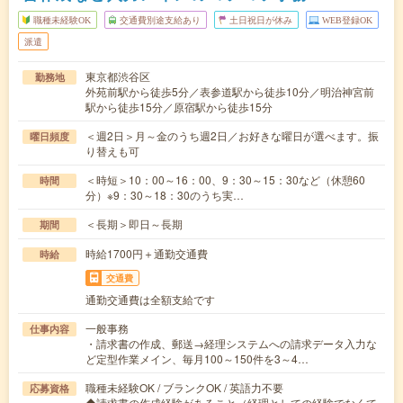
職種未経験OK
交通費別途支給あり
土日祝日が休み
WEB登録OK
派遣
東京都渋谷区
勤務地
外苑前駅から徒歩5分／表参道駅から徒歩10分／明治神宮前
駅から徒歩15分／原宿駅から徒歩15分
＜週2日＞月～金のうち週2日／お好きな曜日が選べます。振
曜日頻度
り替えも可
＜時短＞10：00～16：00、9：30～15：30など（休憩60
時間
分）※9：30～18：30のうち実…
＜長期＞即日～長期
期間
時給1700円＋通勤交通費
時給
交通費
通勤交通費は全額支給です
一般事務
仕事内容
・請求書の作成、郵送→経理システムへの請求データ入力な
ど定型作業メイン、毎月100～150件を3～4…
職種未経験OK / ブランクOK / 英語力不要
応募資格
◆請求書の作成経験があること（経理としての経験でなくて