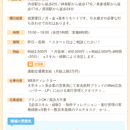
渋谷駅から徒歩2分／神泉駅から徒歩17分／表参道駅から徒
歩17分／原宿駅から徒歩24分
就業曜日／月～金 ※基本リモートです。引き継ぎや必要な打
曜日頻度
ち合わせで出社はあります。
10:00～19:00（休憩1時間、実働8時間）
時間
即日～長期 ＊スタート日はご相談ください！
期間
時給2,500円 ＊月収例：400,000円（＝時給2,500円×8時間
時給
×20日） ※スキル・経験により決定します。
交通費
通勤交通費支給（月額上限3万円）
WEBディレクター
仕事内容
大手ネット系企業の営業局にて有名飲料ブランドのWeb広告
（バナー・LP）における進行管理とクオリティ…
ブランクOK / 英語力不要
応募資格
【必須スキル・経験】・制作ディレクション・進行管理の実
務経験※月数十～数百本規模のマルチタスク、かつ…
職場の雰囲気