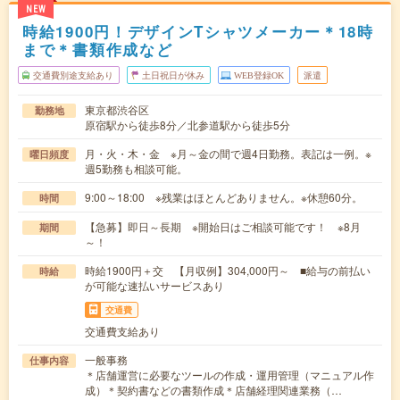
NEW
時給1900円！デザインTシャツメーカー＊18時
まで＊書類作成など
交通費別途支給あり
土日祝日が休み
WEB登録OK
派遣
東京都渋谷区
勤務地
原宿駅から徒歩8分／北参道駅から徒歩5分
月・火・木・金 ※月～金の間で週4日勤務。表記は一例。※
曜日頻度
週5勤務も相談可能。
9:00～18:00 ※残業はほとんどありません。※休憩60分。
時間
【急募】即日～長期 ※開始日はご相談可能です！ ※8月
期間
～！
時給1900円＋交 【月収例】304,000円～ ■給与の前払い
時給
が可能な速払いサービスあり
交通費
交通費支給あり
一般事務
仕事内容
＊店舗運営に必要なツールの作成・運用管理（マニュアル作
成）＊契約書などの書類作成＊店舗経理関連業務（…