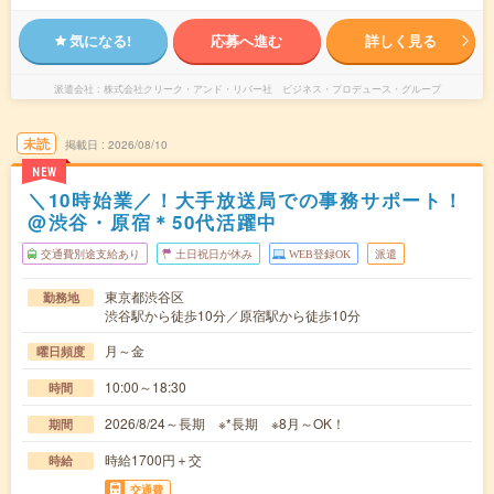
気になる!
応募へ進む
詳しく見る
派遣会社
株式会社クリーク・アンド・リバー社 ビジネス・プロデュース・グループ
未読
掲載日
2026/08/10
NEW
＼10時始業／！大手放送局での事務サポート！
@渋谷・原宿＊50代活躍中
交通費別途支給あり
土日祝日が休み
WEB登録OK
派遣
東京都渋谷区
勤務地
渋谷駅から徒歩10分／原宿駅から徒歩10分
月～金
曜日頻度
10:00～18:30
時間
2026/8/24～長期 ※*長期 ※8月～OK！
期間
時給1700円＋交
時給
交通費