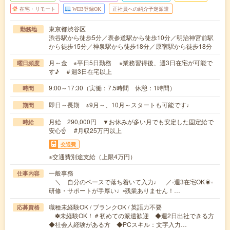
在宅・リモート
WEB登録OK
正社員への紹介予定派遣
東京都渋谷区
勤務地
渋谷駅から徒歩5分／表参道駅から徒歩10分／明治神宮前駅
から徒歩15分／神泉駅から徒歩18分／原宿駅から徒歩18分
月～金 ※平日5日勤務 ※業務習得後、週3日在宅が可能で
曜日頻度
す♪ ＃週3日在宅以上
9:00～17:30（実働：7.5時間 休憩：1時間）
時間
即日～長期 ※9月～、10月～スタートも可能です♩
期間
月給 290,000円 ▼お休みが多い月でも安定した固定給で
時給
安心☝ #月収25万円以上
交通費
※交通費別途支給（上限4万円）
一般事務
仕事内容
＼ 自分のペースで落ち着いて入力♩ ／▫週3在宅OK☀▫
研修・サポートが手厚い♩▫残業ありません！…
職種未経験OK / ブランクOK / 英語力不要
応募資格
✽未経験OK！＃初めての派遣歓迎 ◆週2日出社できる方
◆社会人経験がある方 ◆PCスキル：文字入力…