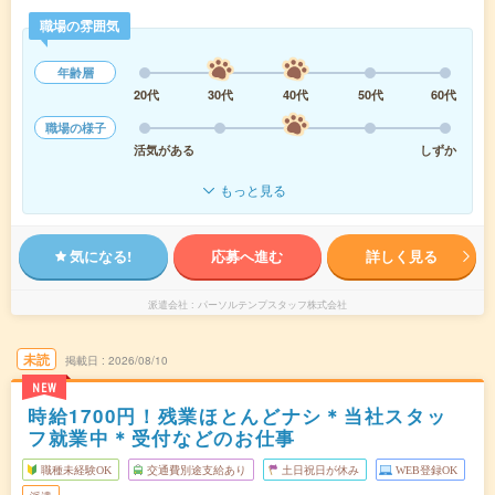
職場の雰囲気
年齢層
20代
30代
40代
50代
60代
職場の様子
活気がある
しずか
もっと見る
気になる!
応募へ進む
詳しく見る
派遣会社
パーソルテンプスタッフ株式会社
未読
掲載日
2026/08/10
NEW
時給1700円！残業ほとんどナシ＊当社スタッ
フ就業中＊受付などのお仕事
職種未経験OK
交通費別途支給あり
土日祝日が休み
WEB登録OK