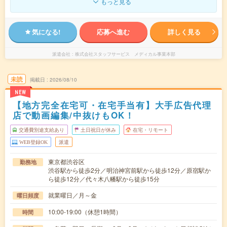
もっと見る
気になる!
応募へ進む
詳しく見る
派遣会社
株式会社スタッフサービス メディカル事業本部
未読
掲載日
2026/08/10
NEW
【地方完全在宅可・在宅手当有】大手広告代理
店で動画編集/中抜けもOK！
交通費別途支給あり
土日祝日が休み
在宅・リモート
WEB登録OK
派遣
東京都渋谷区
勤務地
渋谷駅から徒歩2分／明治神宮前駅から徒歩12分／原宿駅か
ら徒歩12分／代々木八幡駅から徒歩15分
就業曜日／月～金
曜日頻度
10:00-19:00（休憩1時間）
時間