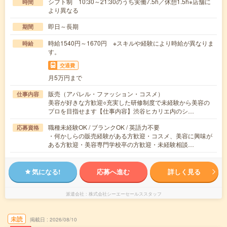
シフト制 10:30～21:30のうち実働7.5h／休憩1.5h※店舗に
時間
より異なる
即日～長期
期間
時給1540円～1670円 ※スキルや経験により時給が異なりま
時給
す。
交通費
月5万円まで
販売（アパレル・ファッション・コスメ）
仕事内容
美容が好きな方歓迎○充実した研修制度で未経験から美容の
プロを目指せます【仕事内容】渋谷ヒカリエ内のシ…
職種未経験OK / ブランクOK / 英語力不要
応募資格
・何かしらの販売経験がある方歓迎・コスメ、美容に興味が
ある方歓迎・美容専門学校卒の方歓迎・未経験相談…
気になる!
応募へ進む
詳しく見る
派遣会社
株式会社シーエーセールススタッフ
未読
掲載日
2026/08/10