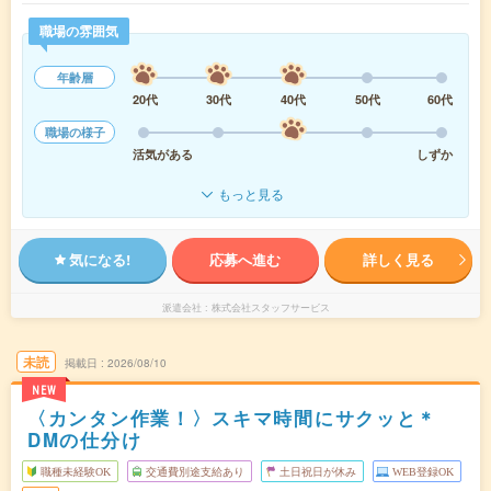
職場の雰囲気
年齢層
20代
30代
40代
50代
60代
職場の様子
活気がある
しずか
もっと見る
気になる!
応募へ進む
詳しく見る
派遣会社
株式会社スタッフサービス
未読
掲載日
2026/08/10
NEW
〈カンタン作業！〉スキマ時間にサクッと＊
DMの仕分け
職種未経験OK
交通費別途支給あり
土日祝日が休み
WEB登録OK