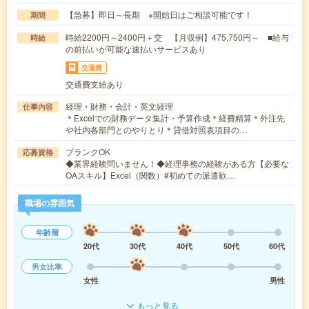
【急募】即日～長期 ※開始日はご相談可能です！
期間
時給2200円～2400円＋交 【月収例】475,750円～ ■給与
時給
の前払いが可能な速払いサービスあり
交通費
交通費支給あり
経理・財務・会計・英文経理
仕事内容
＊Excelでの財務データ集計・予算作成＊経費精算＊外注先
や社内各部門とのやりとり＊貸借対照表項目の…
ブランクOK
応募資格
◆業界経験問いません！◆経理事務の経験がある方【必要な
OAスキル】Excel（関数）#初めての派遣歓…
職場の雰囲気
年齢層
20代
30代
40代
50代
60代
男女比率
女性
男性
もっと見る