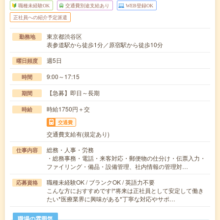
職種未経験OK
交通費別途支給あり
WEB登録OK
正社員への紹介予定派遣
東京都渋谷区
勤務地
表参道駅から徒歩1分／原宿駅から徒歩10分
週5日
曜日頻度
9:00～17:15
時間
【急募】即日～長期
期間
時給1750円＋交
時給
交通費
交通費支給有(規定あり)
総務・人事・労務
仕事内容
・総務事務・電話・来客対応・郵便物の仕分け・伝票入力・
ファイリング・備品・設備管理、社内情報の管理対…
職種未経験OK / ブランクOK / 英語力不要
応募資格
こんな方におすすめです!*将来は正社員として安定して働き
たい*医療業界に興味がある*丁寧な対応やサポ…
職場の雰囲気