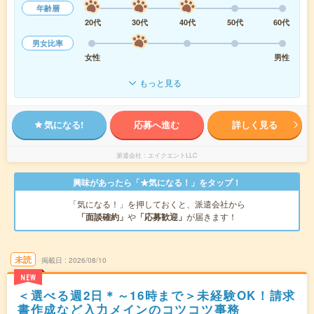
年齢層
20代
30代
40代
50代
60代
男女比率
女性
男性
もっと見る
気になる!
応募へ進む
詳しく見る
派遣会社
エイクエントLLC
興味があったら「★気になる！」をタップ！
「気になる！」を押しておくと、派遣会社から
「面談確約」
や
「応募歓迎」
が届きます！
未読
掲載日
2026/08/10
NEW
＜選べる週2日＊～16時まで＞未経験OK！請求
書作成など入力メインのコツコツ事務