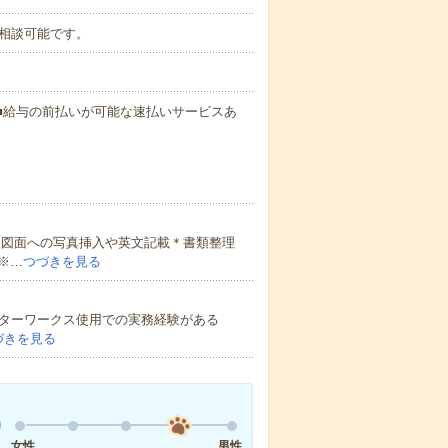
どの相談可能です。
円～ ■給与の前払いが可能な速払いサービスあ
＊図面への写真挿入や英文記載＊書類整理
※…
つづきを見る
クターワークス使用での実務経験がある
づきを見る
女性
男性