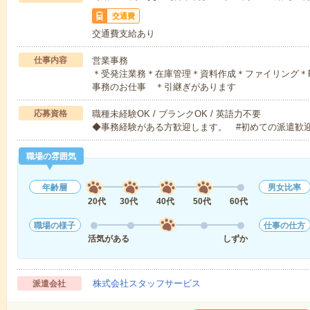
交通費
交通費支給あり
仕事内容
営業事務
＊受発注業務＊在庫管理＊資料作成＊ファイリング＊
事務のお仕事 ＊引継ぎがあります
応募資格
職種未経験OK / ブランクOK / 英語力不要
◆事務経験がある方歓迎します。 #初めての派遣歓
職場の雰囲気
年齢層
男女比率
20代
30代
40代
50代
60代
職場の様子
仕事の仕方
活気がある
しずか
株式会社スタッフサービス
派遣会社