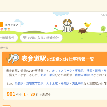
ヘル
エリア変更
た希望条件
お気に入りの派遣会社
仕事一覧
表参道駅
の派遣のお仕事情報一覧
表参道駅の派遣のお仕事情報です。
オフィスワーク・事務系
、
営業・販売・サ
り揃えています。さらに、
短期
・
単発
などの期間や、
職種未経験OK
などのこ
また、
渋谷駅
・
新宿三丁目駅
・
六本木駅
・
神泉駅
・
恵比寿駅
など近隣駅のお仕
901
1
30
件中
～
件を表示中