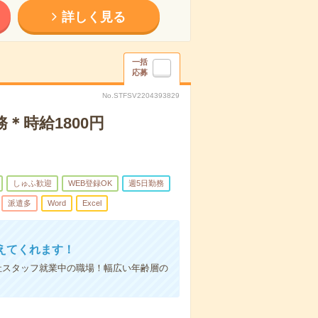
詳しく見る
一括
応募
No.STFSV2204393829
＊時給1800円
しゅふ歓迎
WEB登録OK
週5日勤務
派遣多
Word
Excel
えてくれます！
社スタッフ就業中の職場！幅広い年齢層の