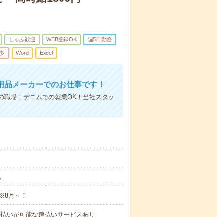
しゅふ歓迎
WEB登録OK
週5日勤務
多
Word
Excel
用品メーカーでのお仕事です！
の職場！デニムでの就業OK！当社スタッ
分。
※8月～！
与の前払いが可能な速払いサービスあり