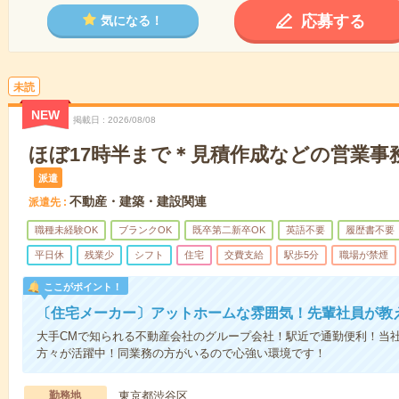
応募する
気になる！
未読
NEW
掲載日
2026/08/08
ほぼ17時半まで＊見積作成などの営業事務
派遣
不動産・建築・建設関連
派遣先
職種未経験OK
ブランクOK
既卒第二新卒OK
英語不要
履歴書不要
平日休
残業少
シフト
住宅
交費支給
駅歩5分
職場が禁煙
ここがポイント！
〔住宅メーカー〕アットホームな雰囲気！先輩社員が教
大手CMで知られる不動産会社のグループ会社！駅近で通勤便利！当
方々が活躍中！同業務の方がいるので心強い環境です！
勤務地
東京都渋谷区