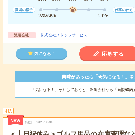
職場の様子
仕事の仕方
活気がある
しずか
株式会社スタッフサービス
派遣会社
応募する
気になる！
興味があったら「★気になる！」を
「気になる！」を押しておくと、派遣会社から
「面談確約
未読
NEW
掲載日
2026/08/08
＜土日祝休み＞ゴルフ用品の在庫管理など＊