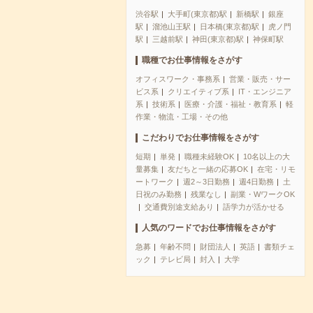
渋谷駅
大手町(東京都)駅
新橋駅
銀座
駅
溜池山王駅
日本橋(東京都)駅
虎ノ門
駅
三越前駅
神田(東京都)駅
神保町駅
職種でお仕事情報をさがす
オフィスワーク・事務系
営業・販売・サー
ビス系
クリエイティブ系
IT・エンジニア
系
技術系
医療・介護・福祉・教育系
軽
作業・物流・工場・その他
こだわりでお仕事情報をさがす
短期
単発
職種未経験OK
10名以上の大
量募集
友だちと一緒の応募OK
在宅・リモ
ートワーク
週2～3日勤務
週4日勤務
土
日祝のみ勤務
残業なし
副業・WワークOK
交通費別途支給あり
語学力が活かせる
人気のワードでお仕事情報をさがす
急募
年齢不問
財団法人
英語
書類チェ
ック
テレビ局
封入
大学