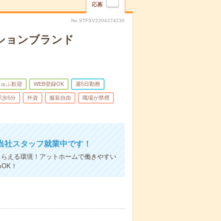
応募
No.STFSV2204374230
ッションブランド
しゅふ歓迎
WEB登録OK
週5日勤務
駅歩5分
外資
服装自由
職場が禁煙
当社スタッフ就業中です！
もらえる環境！アットホームで働きやすい
OK！