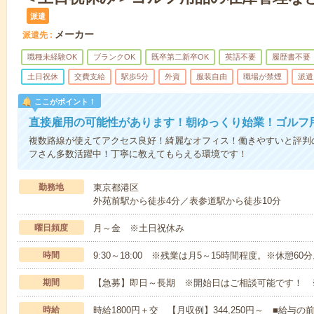
派遣
メーカー
派遣先
職種未経験OK
ブランクOK
既卒第二新卒OK
英語不要
履歴書不要
土日祝休
交費支給
駅歩5分
外資
服装自由
職場が禁煙
派遣
ここがポイント！
直接雇用の可能性があります！朝ゆっくり始業！ゴルフ
複数路線が使えてアクセス良好！綺麗なオフィス！働きやすいと評判
フさん多数活躍中！丁寧に教えてもらえる環境です！
勤務地
東京都港区
外苑前駅から徒歩4分／表参道駅から徒歩10分
曜日頻度
月～金 ※土日祝休み
時間
9:30～18:00 ※残業は月5～15時間程度。※休憩60
期間
【急募】即日～長期 ※開始日はご相談可能です！ 
時給
時給1800円＋交 【月収例】344,250円～ ■給