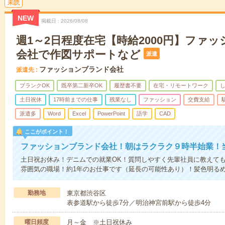
未読
NEW
掲載日
2026/08/08
週1～2日程度在宅【時給2000円】ファ
会社で作図サポートなど
派遣
ファッションブランド会社
派遣先
ブランクOK
既卒第二新卒OK
履歴書不要
在宅・リモートワーク
土日祝休
17時前までの仕事
残業なし
ファッション
交費支給
派遣多
Word
Excel
PowerPoint
語学
CAD
ここがポイント！
ファッションブランド会社！朝はラクラク９時半始業！
土日祝お休み！デニムでの就業OK！質問しやすく先輩社員に教えて
雰囲気の職場！約1年のお仕事です（延長の可能性あり）！髪色明るめ
勤務地
東京都渋谷区
表参道駅から徒歩7分／明治神宮前駅から徒歩4分
曜日頻度
月～金 ※土日祝休み