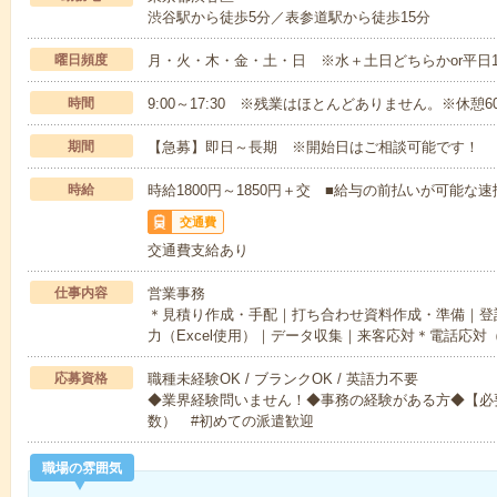
渋谷駅から徒歩5分／表参道駅から徒歩15分
曜日頻度
月・火・木・金・土・日 ※水＋土日どちらかor平日
時間
9:00～17:30 ※残業はほとんどありません。※休憩6
期間
【急募】即日～長期 ※開始日はご相談可能です！
時給
時給1800円～1850円＋交 ■給与の前払いが可能な
交通費
交通費支給あり
仕事内容
営業事務
＊見積り作成・手配｜打ち合わせ資料作成・準備｜登
力（Excel使用）｜データ収集｜来客応対＊電話応対
応募資格
職種未経験OK / ブランクOK / 英語力不要
◆業界経験問いません！◆事務の経験がある方◆【必要なO
数） #初めての派遣歓迎
職場の雰囲気