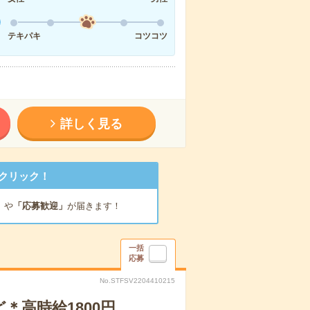
テキパキ
コツコツ
詳しく見る
クリック！
」
や
「応募歓迎」
が届きます！
一括
応募
No.STFSV2204410215
高時給1800円