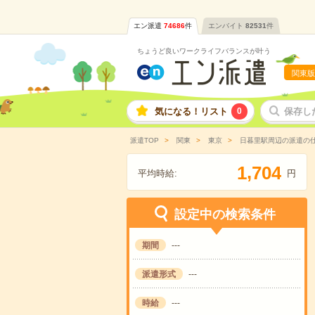
エン派遣
74686
件
エンバイト
82531
件
ちょうど良いワークライフバランスが叶う
関東版
気になる！リスト
0
保存し
派遣TOP
関東
東京
日暮里駅周辺の派遣の
,
1
7
0
4
平均時給:
円
設定中の検索条件
期間
---
派遣形式
---
時給
---