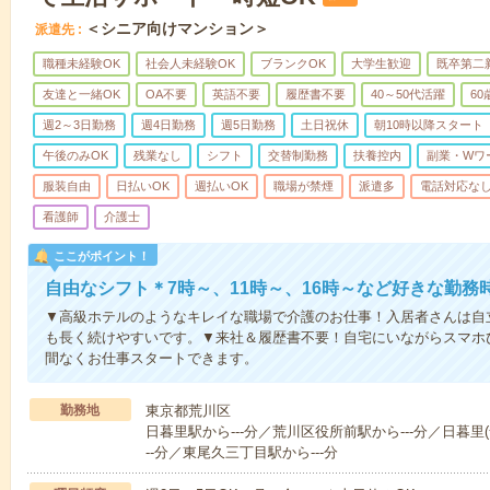
＜シニア向けマンション＞
派遣先
職種未経験OK
社会人未経験OK
ブランクOK
大学生歓迎
既卒第二
友達と一緒OK
OA不要
英語不要
履歴書不要
40～50代活躍
6
週2～3日勤務
週4日勤務
週5日勤務
土日祝休
朝10時以降スタート
午後のみOK
残業なし
シフト
交替制勤務
扶養控内
副業・Wワ
服装自由
日払いOK
週払いOK
職場が禁煙
派遣多
電話対応な
看護師
介護士
ここがポイント！
自由なシフト＊7時～、11時～、16時～など好きな勤務
▼高級ホテルのようなキレイな職場で介護のお仕事！入居者さんは自
も長く続けやすいです。▼来社＆履歴書不要！自宅にいながらスマホ
間なくお仕事スタートできます。
勤務地
東京都荒川区
日暮里駅から---分／荒川区役所前駅から---分／日暮里
--分／東尾久三丁目駅から---分