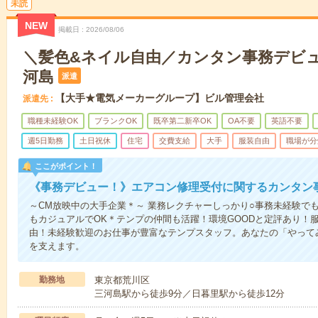
未読
NEW
掲載日
2026/08/06
＼髪色&ネイル自由／カンタン事務デビ
河島
派遣
【大手★電気メーカーグループ】ビル管理会社
派遣先
職種未経験OK
ブランクOK
既卒第二新卒OK
OA不要
英語不要
週5日勤務
土日祝休
住宅
交費支給
大手
服装自由
職場が分
ここがポイント！
《事務デビュー！》エアコン修理受付に関するカンタン
～CM放映中の大手企業＊～ 業務レクチャーしっかり○事務未経験で
もカジュアルでOK＊テンプの仲間も活躍！環境GOODと定評あり！
由！未経験歓迎のお仕事が豊富なテンプスタッフ。あなたの「やって
を支えます。
勤務地
東京都荒川区
三河島駅から徒歩9分／日暮里駅から徒歩12分