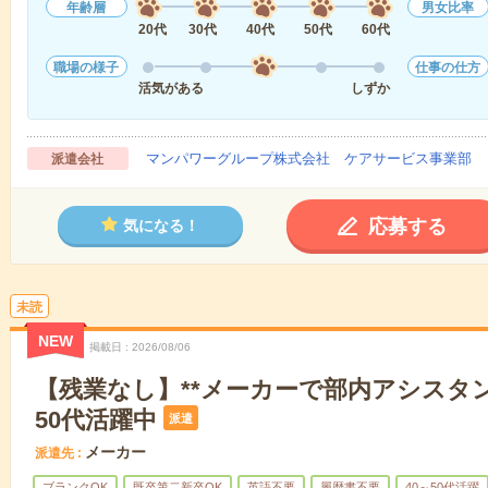
年齢層
男女比率
20代
30代
40代
50代
60代
職場の様子
仕事の仕方
活気がある
しずか
マンパワーグループ株式会社 ケアサービス事業部 
派遣会社
応募する
気になる！
未読
NEW
掲載日
2026/08/06
【残業なし】**メーカーで部内アシスタン
50代活躍中
派遣
メーカー
派遣先
ブランクOK
既卒第二新卒OK
英語不要
履歴書不要
40～50代活躍