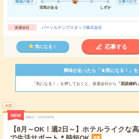
職場の様子
仕事の仕方
活気がある
しずか
パーソルテンプスタッフ株式会社
派遣会社
応募する
気になる！
興味があったら「★気になる！」を
「気になる！」を押しておくと、派遣会社から
「面談確約
未読
NEW
掲載日
2026/08/06
【8月～OK！週2日～】ホテルライクな
で生活サポート＊時短OK
派遣