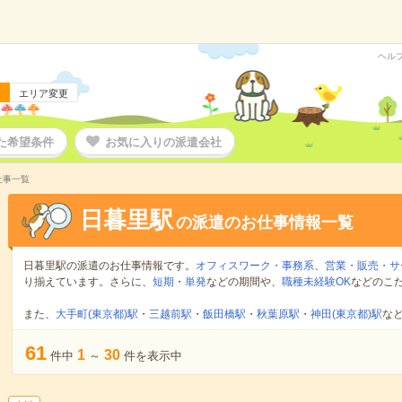
ヘル
エリア変更
た希望条件
お気に入りの派遣会社
仕事一覧
日暮里駅
の派遣のお仕事情報一覧
日暮里駅の派遣のお仕事情報です。
オフィスワーク・事務系
、
営業・販売・サ
り揃えています。さらに、
短期
・
単発
などの期間や、
職種未経験OK
などのこ
また、
大手町(東京都)駅
・
三越前駅
・
飯田橋駅
・
秋葉原駅
・
神田(東京都)駅
な
61
1
30
件中
～
件を表示中