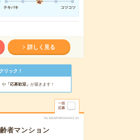
テキパキ
コツコツ
詳しく見る
クリック！
」
や
「応募歓迎」
が届きます！
一括
応募
No.MANPWK934442-22
高齢者マンション