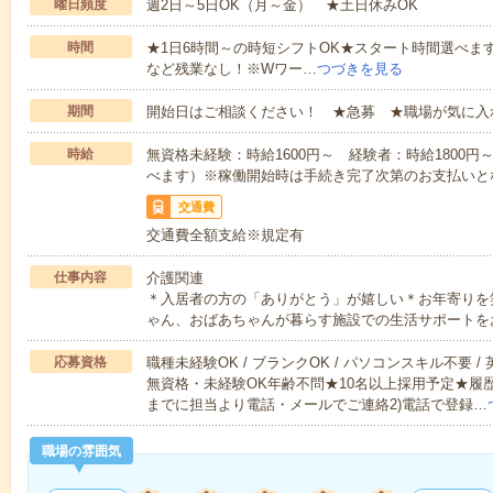
曜日頻度
週2日～5日OK（月～金） ★土日休みOK
時間
★1日6時間～の時短シフトOK★スタート時間選べます！7:00～1
など残業なし！※Wワー…
つづきを見る
期間
開始日はご相談ください！ ★急募 ★職場が気に入
時給
無資格未経験：時給1600円～ 経験者：時給1800
べます）※稼働開始時は手続き完了次第のお支払いと
交通費
交通費全額支給※規定有
仕事内容
介護関連
＊入居者の方の「ありがとう」が嬉しい＊お年寄りを
ゃん、おばあちゃんが暮らす施設での生活サポートを
応募資格
職種未経験OK / ブランクOK / パソコンスキル不要 /
無資格・未経験OK年齢不問★10名以上採用予定★履
までに担当より電話・メールでご連絡2)電話で登録…
職場の雰囲気