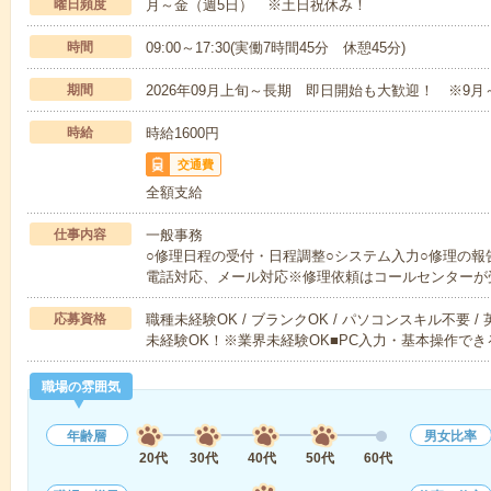
曜日頻度
月～金（週5日） ※土日祝休み！
時間
09:00～17:30(実働7時間45分 休憩45分)
期間
2026年09月上旬～長期 即日開始も大歓迎！ ※9月
時給
時給1600円
交通費
全額支給
仕事内容
一般事務
○修理日程の受付・日程調整○システム入力○修理の報
電話対応、メール対応※修理依頼はコールセンターが
応募資格
職種未経験OK / ブランクOK / パソコンスキル不要 /
未経験OK！※業界未経験OK■PC入力・基本操作でき
職場の雰囲気
年齢層
男女比率
20代
30代
40代
50代
60代