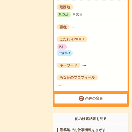
勤務地
日暮里
駅/路線
職種
---
こだわりINDEX
---
絶対
---
できれば
キーワード
---
あなたのプロフィール
---
条件の変更
他の検索結果を見る
勤務地でお仕事情報をさがす