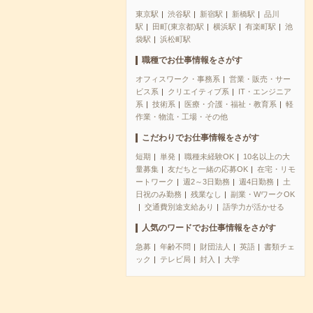
東京駅
渋谷駅
新宿駅
新橋駅
品川
駅
田町(東京都)駅
横浜駅
有楽町駅
池
袋駅
浜松町駅
職種でお仕事情報をさがす
オフィスワーク・事務系
営業・販売・サー
ビス系
クリエイティブ系
IT・エンジニア
系
技術系
医療・介護・福祉・教育系
軽
作業・物流・工場・その他
こだわりでお仕事情報をさがす
短期
単発
職種未経験OK
10名以上の大
量募集
友だちと一緒の応募OK
在宅・リモ
ートワーク
週2～3日勤務
週4日勤務
土
日祝のみ勤務
残業なし
副業・WワークOK
交通費別途支給あり
語学力が活かせる
人気のワードでお仕事情報をさがす
急募
年齢不問
財団法人
英語
書類チェ
ック
テレビ局
封入
大学