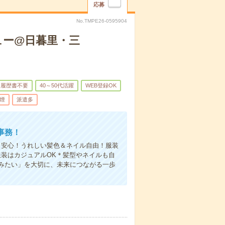
応募
No.TMPE26-0595904
ュー@日暮里・三
履歴書不要
40～50代活躍
WEB登録OK
煙
派遣多
事務！
も安心！うれしい髪色＆ネイル自由！服装
服装はカジュアルOK＊髪型やネイルも自
みたい」を大切に、未来につながる一歩