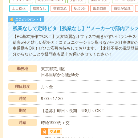
土日祝休
残業なし
交費支給
駅歩5分
服装自由
職場が禁煙
ここがポイント！
残業なしで定時ピタ【残業なし】**メーカーで部内アシス
【PC基本操作でOK！】大変綺麗なオフィスで働きやすい〇ランチス
徒歩5分と嬉しい駅チカ！コミュニケーション取りながらお仕事進め
車通勤もOK！ぜひご応募お待ちしております。【来社不要の電話登
分からないことや疑問点も是非お伺いさせてください！
勤務地
東京都荒川区
日暮里駅から徒歩5分
曜日頻度
月～金
時間
9:00～17:30
期間
【急募】即日～長期 ※8月～OK！
時給
時給1900円＋交
交通費