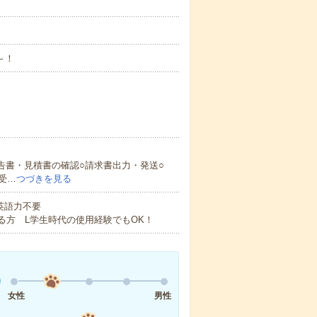
～！
告書・見積書の確認○請求書出力・発送○
受…
つづきを見る
 英語力不要
る方 L学生時代の使用経験でもOK！
女性
男性