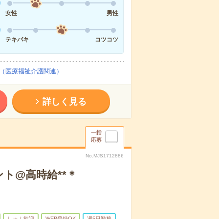
女性
男性
テキパキ
コツコツ
（医療福祉介護関連）
詳しく見る
一括
応募
No.MJS1712886
ト@高時給**＊
しゅふ歓迎
WEB登録OK
週5日勤務