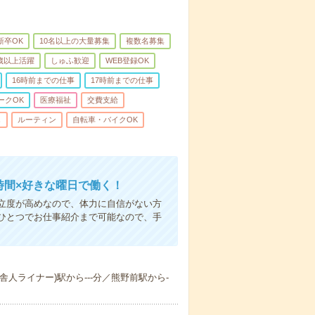
新卒OK
10名以上の大量募集
複数名募集
0歳以上活躍
しゅふ歓迎
WEB登録OK
16時前までの仕事
17時前までの仕事
ークOK
医療福祉
交費支給
し
ルーティン
自転車・バイクOK
時間×好きな曜日で働く！
立度が高めなので、体力に自信がない方
ひとつでお仕事紹介まで可能なので、手
(舎人ライナー)駅から---分／熊野前駅から-