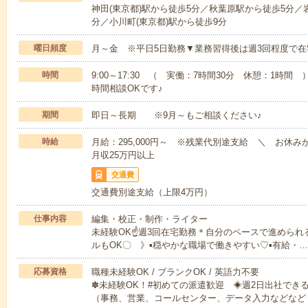
神田(東京都)駅から徒歩5分／秋葉原駅から徒歩5分／
分／小川町(東京都)駅から徒歩9分
曜日頻度
月～金 ※平日5日勤務▼業務習得後は週3回程度で在
時間
9:00～17:30 （ 実働：7時間30分 休憩：1時間 ）▼9
時間相談OKです♪
期間
即日～長期 ※9月～もご相談ください♪
時給
月給：295,000円～ ※残業代別途支給 ＼ お休
月収25万円以上
交通費
交通費別途支給（上限4万円）
仕事内容
編集・校正・制作・ライター
未経験OK☝週3回在宅勤務＊自分のペースで進められ
ルもOK〇 》▪穏やかな職場で働きやすい♡▪有給・…
応募資格
職種未経験OK / ブランクOK / 英語力不要
✽未経験OK！#初めての派遣歓迎 ◈週2日出社でき
（事務、営業、コールセンター、データ入力などなど