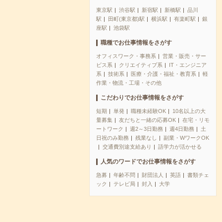
東京駅
渋谷駅
新宿駅
新橋駅
品川
駅
田町(東京都)駅
横浜駅
有楽町駅
銀
座駅
池袋駅
職種でお仕事情報をさがす
オフィスワーク・事務系
営業・販売・サー
ビス系
クリエイティブ系
IT・エンジニア
系
技術系
医療・介護・福祉・教育系
軽
作業・物流・工場・その他
こだわりでお仕事情報をさがす
短期
単発
職種未経験OK
10名以上の大
量募集
友だちと一緒の応募OK
在宅・リモ
ートワーク
週2～3日勤務
週4日勤務
土
日祝のみ勤務
残業なし
副業・WワークOK
交通費別途支給あり
語学力が活かせる
人気のワードでお仕事情報をさがす
急募
年齢不問
財団法人
英語
書類チェ
ック
テレビ局
封入
大学