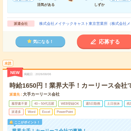
活気がある
しずか
株式会社メイテックキャスト東京営業所（株式会社メイ
派遣会社
応募する
気になる！
未読
NEW
掲載日
2026/08/06
時給1650円！業界大手！カーリース会社
大手カーリース会社
派遣先
履歴書不要
40～50代活躍
WEB登録OK
週5日勤務
土日祝休
残
派遣多
Word
Excel
PowerPoint
ここがポイント！
業界大手！カーリース会社で事務！