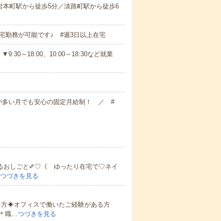
岩本町駅から徒歩5分／淡路町駅から徒歩6
宅勤務が可能です♪ #週3日以上在宅
:30～18:00、10:00～18:30など就業
みが多い月でも安心の固定月給制！ ／ #
るおしごと✐♡《 ゆったり在宅で♡ネイ
つづきを見る
る方◈オフィスで働いたご経験がある方
＊職…
つづきを見る