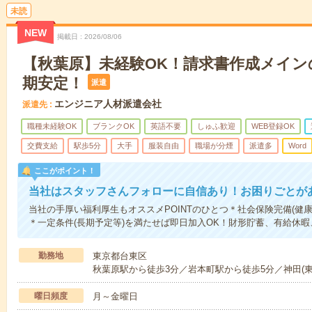
未読
NEW
掲載日
2026/08/06
【秋葉原】未経験OK！請求書作成メイン
期安定！
派遣
エンジニア人材派遣会社
派遣先
職種未経験OK
ブランクOK
英語不要
しゅふ歓迎
WEB登録OK
交費支給
駅歩5分
大手
服装自由
職場が分煙
派遣多
Word
ここがポイント！
当社はスタッフさんフォローに自信あり！お困りごとが
当社の手厚い福利厚生もオススメPOINTのひとつ＊社会保険完備(健
＊一定条件(長期予定等)を満たせば即日加入OK！財形貯蓄、有給休
勤務地
東京都台東区
秋葉原駅から徒歩3分／岩本町駅から徒歩5分／神田(東
曜日頻度
月～金曜日