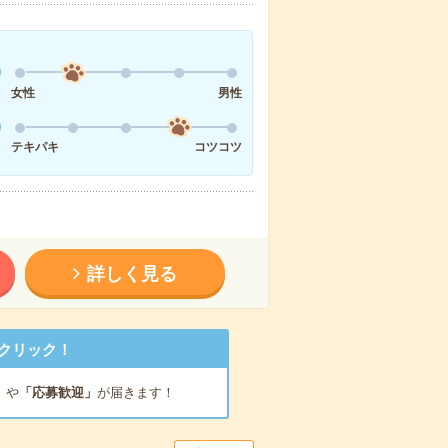
女性
男性
テキパキ
コツコツ
詳しく見る
クリック！
」
や
「応募歓迎」
が届きます！