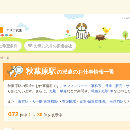
ヘル
エリア変更
た希望条件
お気に入りの派遣会社
仕事一覧
秋葉原駅
の派遣のお仕事情報一覧
秋葉原駅の派遣のお仕事情報です。
オフィスワーク・事務系
、
営業・販売・サ
り揃えています。さらに、
短期
・
単発
などの期間や、
職種未経験OK
などのこ
また、
東京駅
・
大手町(東京都)駅
・
有楽町駅
・
日本橋(東京都)駅
・
三越前駅
な
672
1
30
件中
～
件を表示中