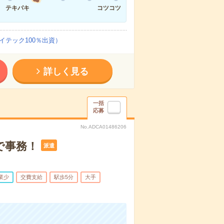
テキパキ
コツコツ
テック100％出資）
詳しく見る
一括
応募
No.ADCA01486206
で事務！
派遣
業少
交費支給
駅歩5分
大手