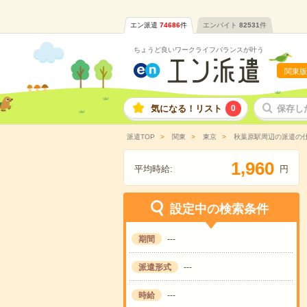
エン派遣
74686
件
エンバイト
82531
件
ちょうど良いワークライフバランスが叶う
関東版
気になる！リスト
0
保存し
派遣TOP
関東
東京
秋葉原駅周辺の派遣の
,
1
9
6
0
平均時給:
円
設定中の検索条件
期間
---
派遣形式
---
時給
---