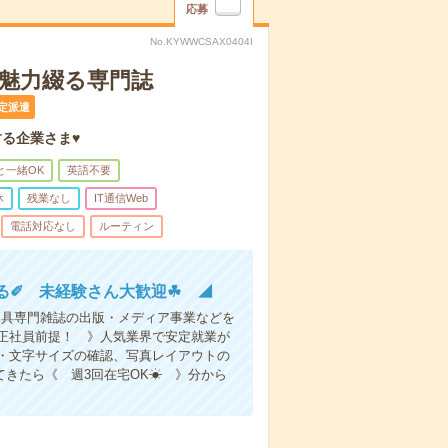
応募
No.KYWWCSAX0404I
魅力綴る専門誌
定派遣
る企業さま♥
と一緒OK
英語不要
休
残業なし
IT通信Web
電話対応なし
ルーティン
る✐ 未経験さん大歓迎☘ ◢
文具専門雑誌の出版・メディア事業などを
正社員前提！ 》人気業界で安定就業が
・文字サイズの確認、写真レイアウトの
きたら《 週3回在宅OK☀ 》分から