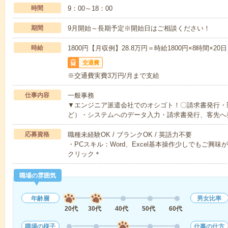
時間
9：00～18：00
期間
9月開始～長期予定※開始日はご相談ください！
時給
1800円【月収例】28.8万円＝時給1800円×8時間×20日
交通費
※交通費実費3万円/月まで支給
仕事内容
一般事務
▼エンジニア派遣会社でのオシゴト！〇請求書発行・勤
ど）・システムへのデータ入力・請求書発行、客先へ
応募資格
職種未経験OK / ブランクOK / 英語力不要
・PCスキル：Word、Excel基本操作少しでもご興
クリック＊
職場の雰囲気
年齢層
男女比率
20代
30代
40代
50代
60代
職場の様子
仕事の仕方