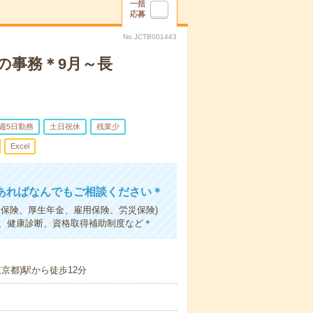
一括
応募
No.JCTB001443
の事務＊9月～長
週5日勤務
土日祝休
残業少
Excel
あればなんでもご相談ください＊
康保険、厚生年金、雇用保険、労災保険)
暇、健康診断、資格取得補助制度など＊
京都)駅から徒歩12分