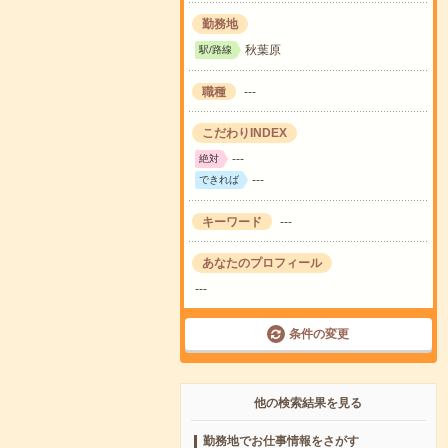
勤務地
秋葉原
駅/路線
職種
---
こだわりINDEX
---
絶対
---
できれば
キーワード
---
あなたのプロフィール
---
条件の変更
他の検索結果を見る
勤務地でお仕事情報をさがす