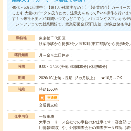
40代～50代活躍中！【嬉しい残業少なめ！】【企業紹介】カーリース
します 大量のデータを扱うため、注意力をもってExcel操作を行います
す！＜来社不要＞24時間いつでもどこでも、パソコンやスマホから
ーン＞アデコでの就業開始で、就業応援金1万円支給（対象は諸条件
勤務地
東京都千代田区
秋葉原駅から徒歩3分／末広町(東京都)駅から徒歩5分／
曜日頻度
月～金※土日休み！
時間
9:00～17:30(実働:7時間30分) (休憩60分)
期間
2026/10/上旬～長期（3カ月以上） ★10月～OK！
時給
時給1650円
交通費
交通費支給
仕事内容
一般事務
大手カーリース会社での事務のお仕事です！審査部に
用情報確認）や、外部調査会社の調査データ確認（取