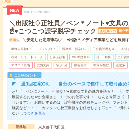
未読
NEW
掲載日
2026/08/06
＼出版社♢正社員／ペン＊ノート♥文具の
☝♥こつこつ誤字脱字チェック
紹介予
正社員への
＼安定した定着率◎／ ♥出版＊メディア事業などを展開す
派遣先
職種未経験OK
ブランクOK
既卒第二新卒OK
正社員登用あり
友達
在宅・リモートワーク
しゅふ歓迎
WEB登録OK
週5日勤務
土日祝
マスコミ広告
交費支給
駅歩5分
服装自由
職場が禁煙
派遣多
ここがポイント！
◤ 週3回在宅OK♩ 自分のペースで集中して取り組め
ღ＊゜ ペンにノート、付箋など♥素敵な文具の魅力を語る＊ 《 
展開するおだやか企業さま 》でのお仕事です！ なんと今回は《 
叶います〇 お願いするのは、誤字脱字の原稿チェックや、フォント
確認など・・・ カンタンな校正業務をお任せします♡ღ＊゜ 慣れて
ない…
つづきを見る
勤務地
東京都千代田区