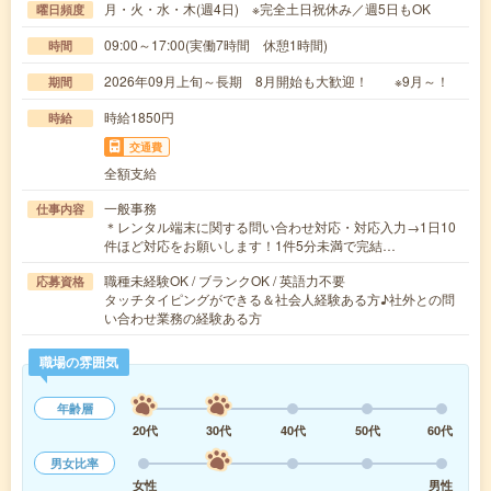
月・火・水・木(週4日) ※完全土日祝休み／週5日もOK
曜日頻度
09:00～17:00(実働7時間 休憩1時間)
時間
2026年09月上旬～長期 8月開始も大歓迎！ ※9月～！
期間
時給1850円
時給
交通費
全額支給
一般事務
仕事内容
＊レンタル端末に関する問い合わせ対応・対応入力→1日10
件ほど対応をお願いします！1件5分未満で完結…
職種未経験OK / ブランクOK / 英語力不要
応募資格
タッチタイピングができる＆社会人経験ある方♪社外との問
い合わせ業務の経験ある方
職場の雰囲気
年齢層
20代
30代
40代
50代
60代
男女比率
女性
男性