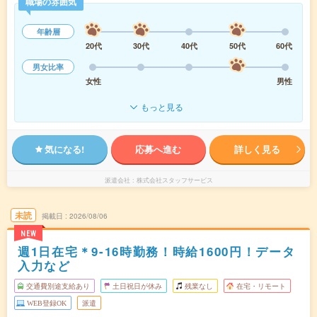
職場の雰囲気
年齢層
20代
30代
40代
50代
60代
男女比率
女性
男性
もっと見る
気になる!
応募へ進む
詳しく見る
派遣会社
株式会社スタッフサービス
未読
掲載日
2026/08/06
NEW
週1日在宅＊9-16時勤務！時給1600円！データ
入力など
交通費別途支給あり
土日祝日が休み
残業なし
在宅・リモート
WEB登録OK
派遣