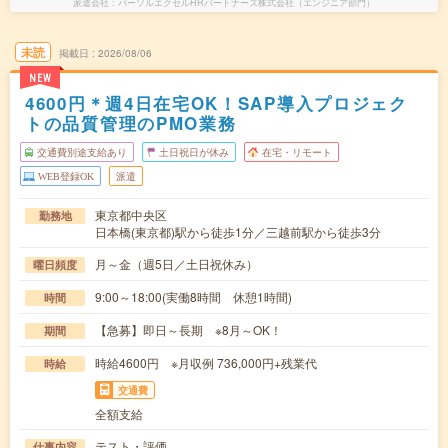
派遣会社
パーソルエクセルHRパートナーズ株式会社（エンジニア部門）
未読
掲載日
2026/08/06
NEW
4600円＊週4日在宅OK！SAP導入プロジェク
トの品質管理のPMO業務
交通費別途支給あり
土日祝日が休み
在宅・リモート
WEB登録OK
派遣
東京都中央区
勤務地
日本橋(東京都)駅から徒歩1分／三越前駅から徒歩3分
月～金（週5日／土日祝休み）
曜日頻度
9:00～18:00(実働8時間 休憩1時間)
時間
【急募】即日～長期 ※8月～OK！
期間
時給4600円 ※月収例 736,000円+残業代
時給
交通費
全額支給
テスト・評価
仕事内容