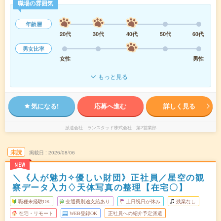
職場の雰囲気
年齢層
20代
30代
40代
50代
60代
男女比率
女性
男性
もっと見る
気になる!
応募へ進む
詳しく見る
派遣会社
ランスタッド株式会社 第2営業部
未読
掲載日
2026/08/06
NEW
＼《人が魅力✧優しい財団》正社員／星空の観
察データ入力♢天体写真の整理【在宅〇】
職種未経験OK
交通費別途支給あり
土日祝日が休み
残業なし
在宅・リモート
WEB登録OK
正社員への紹介予定派遣