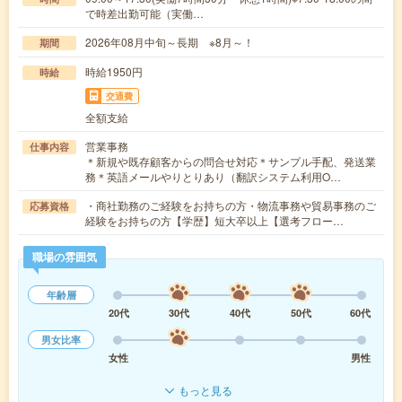
で時差出勤可能（実働…
2026年08月中旬～長期 ※8月～！
期間
時給1950円
時給
交通費
全額支給
営業事務
仕事内容
＊新規や既存顧客からの問合せ対応＊サンプル手配、発送業
務＊英語メールやりとりあり（翻訳システム利用O…
・商社勤務のご経験をお持ちの方・物流事務や貿易事務のご
応募資格
経験をお持ちの方【学歴】短大卒以上【選考フロー…
職場の雰囲気
年齢層
20代
30代
40代
50代
60代
男女比率
女性
男性
もっと見る