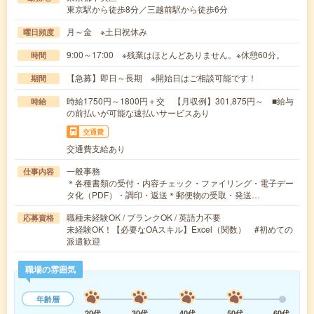
東京駅から徒歩8分／三越前駅から徒歩6分
月～金 ※土日祝休み
曜日頻度
9:00～17:00 ※残業はほとんどありません。※休憩60分。
時間
【急募】即日～長期 ※開始日はご相談可能です！
期間
時給1750円～1800円＋交 【月収例】301,875円～ ■給与
時給
の前払いが可能な速払いサービスあり
交通費
交通費支給あり
一般事務
仕事内容
＊各種書類の受付・内容チェック・ファイリング・電子デー
タ化（PDF）・調印・返送＊郵便物の受取・発送…
職種未経験OK / ブランクOK / 英語力不要
応募資格
未経験OK！【必要なOAスキル】Excel（関数） #初めての
派遣歓迎
職場の雰囲気
年齢層
20代
30代
40代
50代
60代