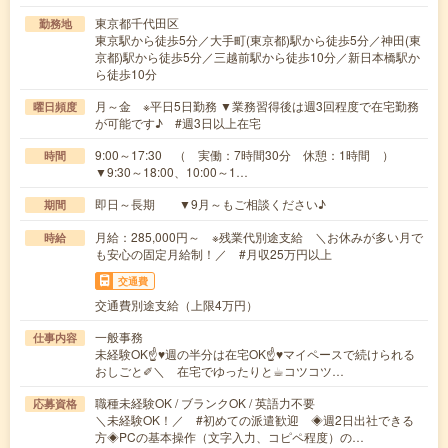
東京都千代田区
勤務地
東京駅から徒歩5分／大手町(東京都)駅から徒歩5分／神田(東
京都)駅から徒歩5分／三越前駅から徒歩10分／新日本橋駅か
ら徒歩10分
月～金 ※平日5日勤務 ▼業務習得後は週3回程度で在宅勤務
曜日頻度
が可能です♪ #週3日以上在宅
9:00～17:30 （ 実働：7時間30分 休憩：1時間 ）
時間
▼9:30～18:00、10:00～1…
即日～長期 ▼9月～もご相談ください♪
期間
月給：285,000円～ ※残業代別途支給 ＼お休みが多い月で
時給
も安心の固定月給制！／ #月収25万円以上
交通費
交通費別途支給（上限4万円）
一般事務
仕事内容
未経験OK☝♥週の半分は在宅OK☝♥マイペースで続けられる
おしごと✐＼ 在宅でゆったりと☕︎コツコツ…
職種未経験OK / ブランクOK / 英語力不要
応募資格
＼未経験OK！／ #初めての派遣歓迎 ◈週2日出社できる
方◈PCの基本操作（文字入力、コピペ程度）の…