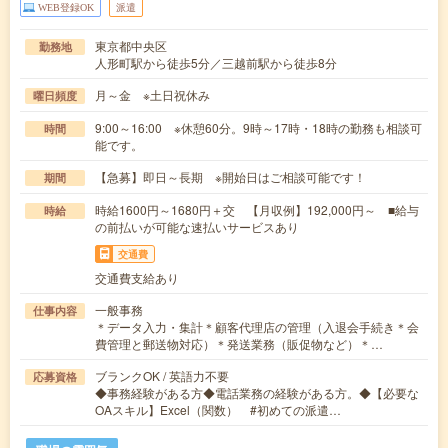
WEB登録OK
派遣
東京都中央区
勤務地
人形町駅から徒歩5分／三越前駅から徒歩8分
月～金 ※土日祝休み
曜日頻度
9:00～16:00 ※休憩60分。9時～17時・18時の勤務も相談可
時間
能です。
【急募】即日～長期 ※開始日はご相談可能です！
期間
時給1600円～1680円＋交 【月収例】192,000円～ ■給与
時給
の前払いが可能な速払いサービスあり
交通費
交通費支給あり
一般事務
仕事内容
＊データ入力・集計＊顧客代理店の管理（入退会手続き＊会
費管理と郵送物対応）＊発送業務（販促物など）＊…
ブランクOK / 英語力不要
応募資格
◆事務経験がある方◆電話業務の経験がある方。◆【必要な
OAスキル】Excel（関数） #初めての派遣…