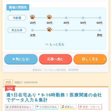
職場の雰囲気
年齢層
20代
30代
40代
50代
60代
男女比率
女性
男性
もっと見る
気になる!
応募へ進む
詳しく見る
派遣会社
ランスタッド株式会社 第2営業部
未読
掲載日
2026/08/06
NEW
週1日在宅あり＊9-16時勤務！医療関連の会社
でデータ入力＆集計
交通費別途支給あり
土日祝日が休み
残業なし
在宅・リモート