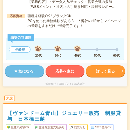
【業務内容】・データ入力/チェック・営業会議の参加
（WEBメイン）・社内上の手続き対応・決裁後レポー…
職種未経験OK / ブランクOK
応募資格
PCを使った業務経験がある方 ＊弊社のHPからマイページ
の登録をするだけで登録完了です！
職場の雰囲気
年齢層
20代
30代
40代
50代
60代
気になる!
応募へ進む
詳しく見る
派遣会社
日総ブレイン株式会社
未読
【ヴァンドーム青山】ジュエリー販売 制服貸
与 日本橋三越
職種未経験OK
交通費別途支給あり
残業なし
WEB登録OK