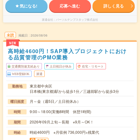
気になる!
応募へ進む
詳しく見る
派遣会社
パーソルテンプスタッフ株式会社
未読
掲載日
2026/08/06
NEW
高時給4600円！SAP導入プロジェクトにおけ
る品質管理のPMO業務
交通費別途支給あり
土日祝日が休み
在宅・リモート
WEB登録OK
派遣
東京都中央区
勤務地
日本橋(東京都)駅から徒歩1分／三越前駅から徒歩3分
月～金（週5日／土日祝休み）
曜日頻度
9:00～18:00(実働8時間 休憩1時間)
時間
2026年09月上旬～長期 ※9月～OK！
期間
時給4600円 ※月収例 736,000円+残業代
時給