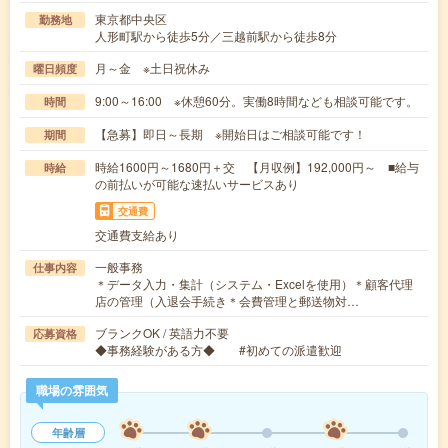
東京都中央区
勤務地
人形町駅から徒歩5分／三越前駅から徒歩8分
月～金 ※土日祝休み
曜日頻度
9:00～16:00 ※休憩60分。実働8時間なども相談可能です。
時間
【急募】即日～長期 ※開始日はご相談可能です！
期間
時給1600円～1680円＋交 【月収例】192,000円～ ■給与
時給
の前払いが可能な速払いサービスあり
交通費
交通費支給あり
一般事務
仕事内容
＊データ入力・集計（システム・Excelを使用）＊顧客代理
店の管理（入退会手続き＊会費管理と郵送物対…
ブランクOK / 英語力不要
応募資格
◆事務経験がある方◆ #初めての派遣歓迎
職場の雰囲気
年齢層