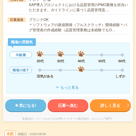
SAP導入プロジェクトにおける品質管理のPMO業務を担当い
ただきます。ガイドラインに基づく品質管理及…
ブランクOK
応募資格
＊ソフトウェアの新規開発（フルスクラッチ）開発経験＊バ
グ管理表の作成経験（品質管理業務は未経験でもO…
職場の雰囲気
年齢層
20代
30代
40代
50代
60代
職場の様子
活気がある
しずか
もっと見る
気になる!
応募へ進む
詳しく見る
派遣会社
パーソルエクセルHRパートナーズ株式会社（エンジニア部門）
未読
掲載日
2026/08/06