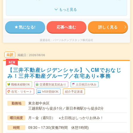
もっと見る
気になる!
応募へ進む
詳しく見る
派遣会社
パーソルテンプスタッフ株式会社
未読
掲載日
2026/08/06
NEW
【三井不動産レジデンシャル】＼CMでおなじ
み！三井不動産グループ／在宅あり×事務
職種未経験OK
交通費別途支給あり
土日祝日が休み
在宅・リモート
WEB登録OK
紹介予定派遣
東京都中央区
勤務地
三越前駅から徒歩1分／新日本橋駅から徒歩2分
月～金（週5日） ※土日祝はしっかりお休み！
曜日頻度
09:30～17:30(実働7時間 休憩1時間)
時間