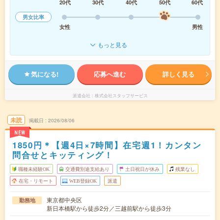
20代
30代
40代
50代
60代
男女比率
女性
男性
もっと見る
気になる!
応募へ進む
詳しく見る
派遣会社
株式会社スタッフサービス
未読
掲載日
2026/08/06
NEW
1850円＊【週4日×7時間】在宅週1！カンタン
問合せとキッティング！
職種未経験OK
交通費別途支給あり
土日祝日が休み
残業なし
在宅・リモート
WEB登録OK
派遣
東京都中央区
勤務地
新日本橋駅から徒歩2分／三越前駅から徒歩3分