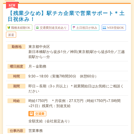
NEW
【残業少なめ】駅チカ企業で営業サポート＊土
日祝休み！
職種未経験OK
交通費別途支給あり
土日祝日が休み
WEB登録OK
派遣
東京都中央区
勤務地
新日本橋駅から徒歩1分／神田(東京都)駅から徒歩5分／三越
前駅から---分
月～金勤務
曜日頻度
9:30～18:00（実働7時間30分 休憩60分）
時間
即日～長期（3ヶ月以上）＊就業開始日はお気軽にご相談く
期間
ださい
時給1750円 ＊月収例：27.5万円（時給1750円×7.5時間
時給
×21日）残業代：別途支給
交通費
全額支給（会社規定あり）
営業事務
仕事内容