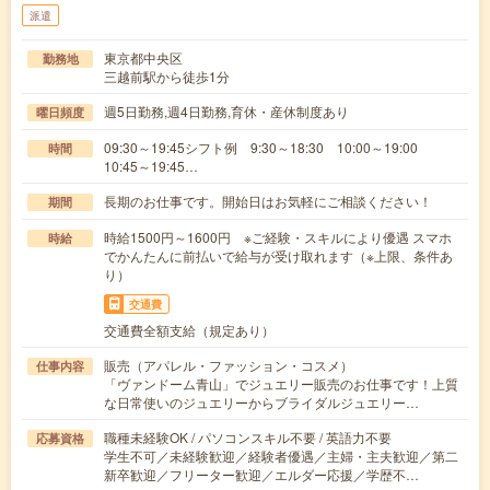
派遣
東京都中央区
勤務地
三越前駅から徒歩1分
週5日勤務,週4日勤務,育休・産休制度あり
曜日頻度
09:30～19:45シフト例 9:30～18:30 10:00～19:00
時間
10:45～19:45…
長期のお仕事です。開始日はお気軽にご相談ください！
期間
時給1500円～1600円 ※ご経験・スキルにより優遇 スマホ
時給
でかんたんに前払いで給与が受け取れます（※上限、条件あ
り）
交通費
交通費全額支給（規定あり）
販売（アパレル・ファッション・コスメ）
仕事内容
「ヴァンドーム青山」でジュエリー販売のお仕事です！上質
な日常使いのジュエリーからブライダルジュエリー…
職種未経験OK / パソコンスキル不要 / 英語力不要
応募資格
学生不可／未経験歓迎／経験者優遇／主婦・主夫歓迎／第二
新卒歓迎／フリーター歓迎／エルダー応援／学歴不…