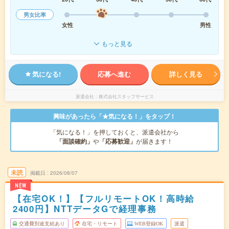
男女比率
女性
男性
もっと見る
気になる!
応募へ進む
詳しく見る
派遣会社
株式会社スタッフサービス
興味があったら「★気になる！」をタップ！
「気になる！」を押しておくと、派遣会社から
「面談確約」
や
「応募歓迎」
が届きます！
未読
掲載日
2026/08/07
NEW
【在宅OK！】【フルリモートOK！高時給
2400円】NTTデータGで経理事務
交通費別途支給あり
在宅・リモート
WEB登録OK
派遣