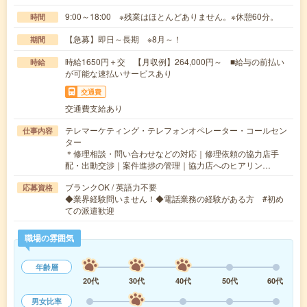
9:00～18:00 ※残業はほとんどありません。※休憩60分。
時間
【急募】即日～長期 ※8月～！
期間
時給1650円＋交 【月収例】264,000円～ ■給与の前払い
時給
が可能な速払いサービスあり
交通費
交通費支給あり
テレマーケティング・テレフォンオペレーター・コールセン
仕事内容
ター
＊修理相談・問い合わせなどの対応｜修理依頼の協力店手
配・出動交渉｜案件進捗の管理｜協力店へのヒアリン…
ブランクOK / 英語力不要
応募資格
◆業界経験問いません！◆電話業務の経験がある方 #初め
ての派遣歓迎
職場の雰囲気
年齢層
20代
30代
40代
50代
60代
男女比率