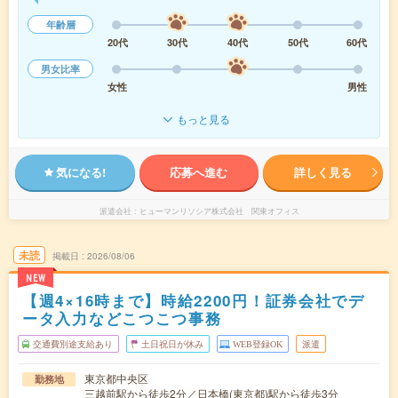
年齢層
20代
30代
40代
50代
60代
男女比率
女性
男性
もっと見る
気になる!
応募へ進む
詳しく見る
派遣会社
ヒューマンリソシア株式会社 関東オフィス
未読
掲載日
2026/08/06
NEW
【週4×16時まで】時給2200円！証券会社でデ
ータ入力などこつこつ事務
交通費別途支給あり
土日祝日が休み
WEB登録OK
派遣
東京都中央区
勤務地
三越前駅から徒歩2分／日本橋(東京都)駅から徒歩3分