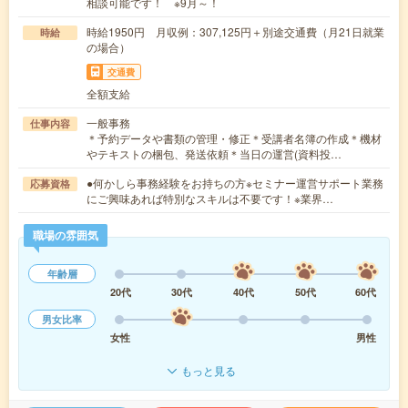
相談可能です！ ※9月～！
時給1950円 月収例：307,125円＋別途交通費（月21日就業
時給
の場合）
交通費
全額支給
一般事務
仕事内容
＊予約データや書類の管理・修正＊受講者名簿の作成＊機材
やテキストの梱包、発送依頼＊当日の運営(資料投…
●何かしら事務経験をお持ちの方※セミナー運営サポート業務
応募資格
にご興味あれば特別なスキルは不要です！※業界…
職場の雰囲気
年齢層
20代
30代
40代
50代
60代
男女比率
女性
男性
もっと見る