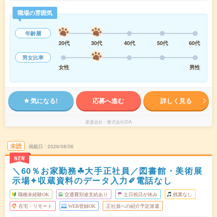
職場の雰囲気
年齢層
20代
30代
40代
50代
60代
男女比率
女性
男性
気になる!
応募へ進む
詳しく見る
派遣会社
株式会社iDA
未読
掲載日
2026/08/06
NEW
＼60％お家勤務☘大手正社員／図書館・美術展
示場✦収蔵資料のデータ入力✐電話なし
職種未経験OK
交通費別途支給あり
土日祝日が休み
残業なし
在宅・リモート
WEB登録OK
正社員への紹介予定派遣