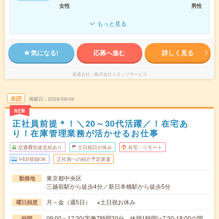
女性
男性
もっと見る
気になる!
応募へ進む
詳しく見る
派遣会社
株式会社スタッフサービス
未読
掲載日
2026/08/06
NEW
正社員前提＊！＼20～30代活躍／！在宅あ
り！在庫管理業務が活かせるお仕事
交通費別途支給あり
土日祝日が休み
在宅・リモート
WEB登録OK
正社員への紹介予定派遣
東京都中央区
勤務地
三越前駅から徒歩4分／新日本橋駅から徒歩5分
月～金（週5日） ※土日祝お休み
曜日頻度
09:00～17:30(実働7時間30分 休憩1時間)※7:30-18:00の間
時間