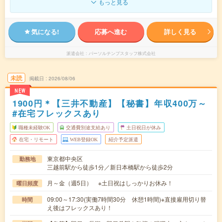
もっと見る
気になる!
応募へ進む
詳しく見る
派遣会社
パーソルテンプスタッフ株式会社
未読
掲載日
2026/08/06
NEW
1900円＊【三井不動産】【秘書】年収400万～
#在宅フレックスあり
職種未経験OK
交通費別途支給あり
土日祝日が休み
在宅・リモート
WEB登録OK
紹介予定派遣
東京都中央区
勤務地
三越前駅から徒歩1分／新日本橋駅から徒歩2分
月～金（週5日） ※土日祝はしっかりお休み！
曜日頻度
09:00～17:30(実働7時間30分 休憩1時間)※直接雇用切り替
時間
え後はフレックスあり！