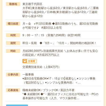
東京都千代田区
勤務地
大手町(東京都)駅から徒歩2分／東京駅から徒歩5分／二重橋
前駅から徒歩6分／日本橋(東京都)駅から徒歩12分／三越前
駅から徒歩12分
月～金 ※平日5日勤務 ◆週5日勤務のうち、週3日在宅勤務
曜日頻度
が可能です♪ #週3日以上在宅
9：00 ～ 17：15 （実働7.25時間）休憩1時間
時間
即日～長期 ◆「9月～」「10月～」開始時期の相談OK！
期間
月給280,000円+別途残業代支給 ＼お休みが多い月でも安心
時給
の固定給／ #月収25万円以上
交通費
交通費別途支給（上限4万円）
一般事務
仕事内容
▾週3日在宅勤務OK▾17：15まで☝残業なし▾コツコツ事務
（電話対応なし）▾シンプルな業務内容♩＜…
職種未経験OK / ブランクOK / 英語力不要
応募資格
*◆ 未経験OK ◆*・週2日オフィスに出社が可能な方・PCの
基本操作が可能な方（入力、マウス操作程…