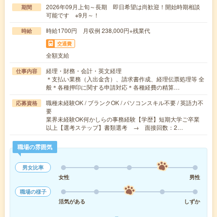
2026年09月上旬～長期 即日希望は尚歓迎！開始時期相談
期間
可能です ※9月～！
時給1700円 月収例 238,000円+残業代
時給
交通費
全額支給
経理・財務・会計・英文経理
仕事内容
＊支払い業務（入出金含）、請求書作成、経理伝票処理等 全
般＊各種押印に関する申請対応＊各種経費の精算…
職種未経験OK / ブランクOK / パソコンスキル不要 / 英語力不
応募資格
要
業界未経験OK何かしらの事務経験【学歴】短期大学ご卒業
以上【選考ステップ】書類選考 → 面接回数：2…
職場の雰囲気
男女比率
女性
男性
職場の様子
活気がある
しずか