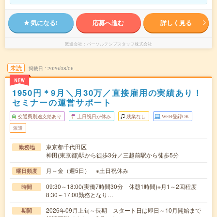
気になる!
応募へ進む
詳しく見る
派遣会社
パーソルテンプスタッフ株式会社
未読
掲載日
2026/08/06
NEW
1950円＊9月＼月30万／直接雇用の実績あり！
セミナーの運営サポート
交通費別途支給あり
土日祝日が休み
残業なし
WEB登録OK
派遣
東京都千代田区
勤務地
神田(東京都)駅から徒歩3分／三越前駅から徒歩5分
月～金（週5日） ※土日祝休み
曜日頻度
09:30～18:00(実働7時間30分 休憩1時間)※月1～2回程度
時間
8:30～17:00勤務となり…
2026年09月上旬～長期 スタート日は即日～10月開始まで
期間