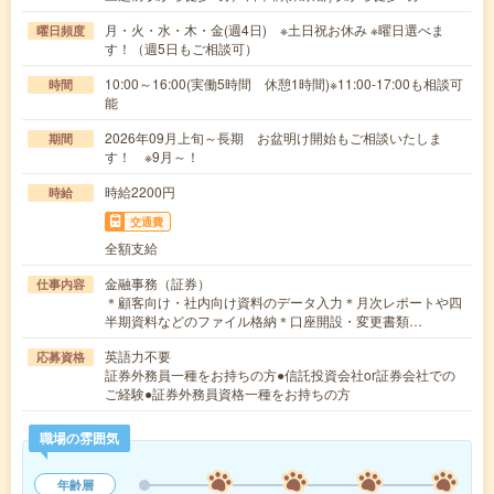
月・火・水・木・金(週4日) ※土日祝お休み ※曜日選べま
曜日頻度
す！（週5日もご相談可）
10:00～16:00(実働5時間 休憩1時間)※11:00-17:00も相談可
時間
能
2026年09月上旬～長期 お盆明け開始もご相談いたしま
期間
す！ ※9月～！
時給2200円
時給
交通費
全額支給
金融事務（証券）
仕事内容
＊顧客向け・社内向け資料のデータ入力＊月次レポートや四
半期資料などのファイル格納＊口座開設・変更書類…
英語力不要
応募資格
証券外務員一種をお持ちの方●信託投資会社or証券会社での
ご経験●証券外務員資格一種をお持ちの方
職場の雰囲気
年齢層