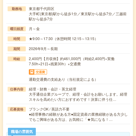
東京都千代田区
勤務地
大手町(東京都)駅から徒歩1分／東京駅から徒歩7分／三越前
駅から徒歩7分
月～金
曜日頻度
★9:00～17:30（休憩時間 12:15～13:15）
時間
2026年9月～長期
期間
2,400円【月収例】約461,000円（時給2,400円×実働
時給
7.50h×21日+残業30h）+交通費
交通費
通勤交通費の支給あり（当社規定による）
経理・財務・会計・英文経理
仕事内容
大手通信企業グループで、経理・会計をお願いします。経理
スキルを高めたい方におすすめです！決算に伴う仕…
ブランクOK / 英語力不要
応募資格
●経理事務の経験がある方●固定資産の業務経験がある方少し
でもご興味がある方は、お気軽に「★気になる！…
職場の雰囲気