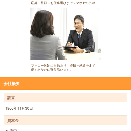
応募・登録～お仕事選びまでスマホ1つでOK！
フォロー体制に自信あり！登録～就業中まで、
働くあなたに寄り添います。
会社概要
設立
1966年11月30日
資本金
40億円