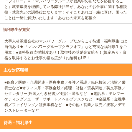
『フォロー』＝『マンパワーグループが就業中のあなたを応援するこ
と』就業環境を理解している弊社担当が、あなたのお仕事に関する相談
役・就業先との調整役になります！イイことあれば一緒に喜び、困った
ことは一緒に解決いたします！あなたの未来を応援☆
福利厚生が充実
大手人材派遣会社のマンパワーグループだからこそ待遇・福利厚生には
自信あり★『マンパワーグループクラブオフ』など充実な福利厚生をご
用意！●資格取得支援制度あり！取得後の奨励金支給も！(規定あり）資
格を取得するとお仕事の幅も広がりお給料もUP！
主な対応職種
■保育／医療・介護関連・医療事務／介護／看護／臨床技師／治験／栄
養士など■オフィス系：事務全般／経理・財務／貿易関連／英文事務／
セクレタリー(外国人付き秘書)／翻訳・通訳など ■電話系：テレマー
ケティング／ユーザーサポート／ヘルプデスクなど ■金融系：金融事
務／ファイリング／証券事務など ■その他：営業／販売／接客／デモ
ンストレーターなど
待遇・福利厚生