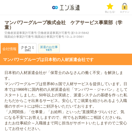
気になる!
ログイン
マンパワーグループ株式会社 ケアサービス事業部（学
童）
労働者派遣事業許可番号:労働者派遣事業許可番号:派13-315642
職業紹介事業許可番号:職業紹介事業許可番号:13-ユ-313561
クチコミ
派遣のお仕事
会社情報
15
件
0
件
マンパワーグループは日本初の人材派遣会社です
日本初の人材派遣会社が「保育士のみなさんの働く不安」を解決しま
す。
マンパワーグループは世界80ヵ国で人材サービスを提供しています。日
本では1966年に国内初の人材派遣会社「マンパワー・ジャパン」として
スタートしました。50年以上の実績と、派遣システムの基礎を作った私
たちだからこそ出来るサービス。安心してご就業を続けられるよう入職
後のサポートには特にご好評をいただいております。
「人間関係」「仕事量」「お給料」といった”直接聞きづらいけど、気
になる不安”にお答えしますので、何でもお気軽にご相談くださいね。
またお仕事紹介～入職後まで同じ担当がサポートいたしますのでご安心
してお任せください。