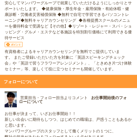
安心してマンパワーグループで就業していただけるようにしっかりとサ
ポートいたします。 ◆健康保険・厚生年金・雇用保険・有給休暇・健
康診断・労働者災害補償保険 ◆無料で自宅で学習できるパソコントレ
ーニング◆無料キャリアカウンセリング ◆各種提携スクールのメニュ
ーを優待料金で受講など【その他】◆リゾート・レジャー・スパ・ショ
ッピング・グルメ・エステなど各施設を特別割引価格にて利用できる優
待サービス
ポイント
有資格者によるキャリアカウンセリングを無料でご提供していま
す。 またご登録いただいた方を対象に「英語スピーキングチェック
会」や「英語で習うフラワーアレンジメント」、「ときめき片づけ体験
セミナー」等、楽しくて役に立つセミナーも開催しています。
フォローについて
営業担当・フォロー担当よりコメント
お仕事開始後のフォ
ローについて
お仕事が決まって、いざお仕事開始！！
新しい出会いに期待もしつつ、はじめての職場は、戸惑うこともあるか
と思います。
マンパワーグループのスタッフとして働くメリットの１つに、
弊社の担当があなたをフォローするという点があります。