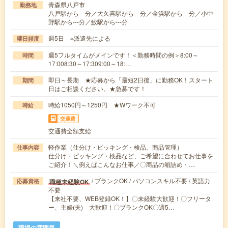
青森県八戸市
勤務地
八戸駅から---分／大久喜駅から---分／金浜駅から---分／小中
野駅から---分／鮫駅から---分
週5日 ※派遣先による
曜日頻度
週5フルタイムがメインです！＜勤務時間の例＞8:00～
時間
17:008:30～17:309:00～18:…
即日～長期 ★応募から「最短2日後」に勤務OK！スタート
期間
日はご相談ください。★急募です！
時給1050円～1250円 ★Wワーク不可
時給
交通費
交通費全額支給
軽作業（仕分け・ピッキング・検品、商品管理）
仕事内容
仕分け・ピッキング・検品など、ご希望に合わせてお仕事を
ご紹介！＼例えばこんなお仕事／〇商品の箱詰め・…
/ ブランクOK / パソコンスキル不要 / 英語力
職種未経験OK
応募資格
不要
【来社不要、WEB登録OK！】〇未経験大歓迎！〇フリータ
ー、主婦(夫) 大歓迎！〇ブランクOK〇週5…
職場の雰囲気