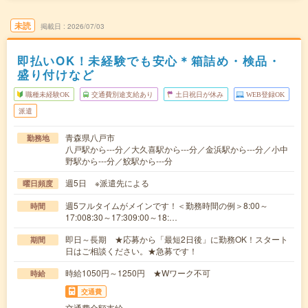
未読
掲載日
2026/07/03
即払いOK！未経験でも安心＊箱詰め・検品・
盛り付けなど
職種未経験OK
交通費別途支給あり
土日祝日が休み
WEB登録OK
派遣
青森県八戸市
勤務地
八戸駅から---分／大久喜駅から---分／金浜駅から---分／小中
野駅から---分／鮫駅から---分
週5日 ※派遣先による
曜日頻度
週5フルタイムがメインです！＜勤務時間の例＞8:00～
時間
17:008:30～17:309:00～18:…
即日～長期 ★応募から「最短2日後」に勤務OK！スタート
期間
日はご相談ください。★急募です！
時給1050円～1250円 ★Wワーク不可
時給
交通費
交通費全額支給