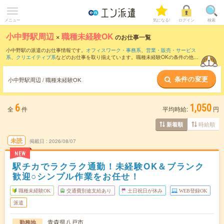
メニュー
気になる!
ログイン
検索
小中野駅周辺
×
職種未経験OK
のお仕事一覧
小中野駅の派遣のお仕事情報です。
オフィスワーク・事務系
、
営業・販売・サービス
系
、
クリエイティブ系
などのお仕事を取り揃えています。職種未経験OKの条件の他
に、
交通費別途支給あり
、
友だちと一緒の応募OK
、
10名以上の大量募集
などのこだ
わり条件も取り揃えています。
条件の変更
小中野駅周辺 / 職種未経験OK
6
1,050
全
件
平均時給:
円
時給順
新着順
未読
掲載日
2026/08/07
NEW
駅チカでラクラク通勤！未経験OK＆ブランク
歓迎○シンプル作業をお任せ！
職種未経験OK
交通費別途支給あり
土日祝日が休み
WEB登録OK
派遣
青森県八戸市
勤務地