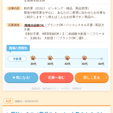
軽作業（仕分け・ピッキング・検品、商品管理）
仕事内容
製造や軽作業を中心に、あなたのご希望に合わせたお仕事を
ご紹介します！＼例えばこんなお仕事です／商品の…
/ ブランクOK / パソコンスキル不要 / 英語力
職種未経験OK
応募資格
不要
【来社不要、WEB登録OK！】〇未経験大歓迎！〇フリータ
ー、主婦(夫) 大歓迎！〇ブランクOK〇週5…
職場の雰囲気
年齢層
20代
30代
40代
50代
60代
気になる!
応募へ進む
詳しく見る
派遣会社
株式会社テクノ・サービス 採用担当
未読
掲載日
2026/06/25