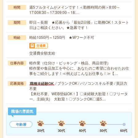
週5フルタイムがメインです！＜勤務時間の例＞8:00～
時間
17:008:30～17:309:00～18:…
即日～長期 ★応募から「最短2日後」に勤務OK！スタート
期間
日はご相談ください。★急募です！
時給1050円～1250円 ★Wワーク不可
時給
交通費
交通費全額支給
軽作業（仕分け・ピッキング・検品、商品管理）
仕事内容
軽作業や食品加工を中心に、あなたのご希望に合わせたお仕
事をご紹介します！≪例えばこんなお仕事も！≫【…
/ ブランクOK / パソコンスキル不要 / 英語力
職種未経験OK
応募資格
不要
【来社不要、WEB登録OK！】〇未経験大歓迎！〇フリータ
ー、主婦(夫) 大歓迎！〇ブランクOK〇週5…
職場の雰囲気
年齢層
20代
30代
40代
50代
60代