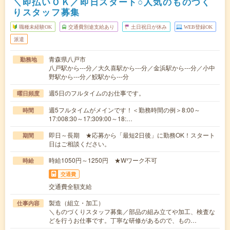
＼即払いＯＫ／即日スタート○人気のものづく
りスタッフ募集
職種未経験OK
交通費別途支給あり
土日祝日が休み
WEB登録OK
派遣
青森県八戸市
勤務地
八戸駅から---分／大久喜駅から---分／金浜駅から---分／小中
野駅から---分／鮫駅から---分
週5日のフルタイムのお仕事です。
曜日頻度
週5フルタイムがメインです！＜勤務時間の例＞8:00～
時間
17:008:30～17:309:00～18:…
即日～長期 ★応募から「最短2日後」に勤務OK！スタート
期間
日はご相談ください。
時給1050円～1250円 ★Wワーク不可
時給
交通費
交通費全額支給
製造（組立・加工）
仕事内容
＼ものづくりスタッフ募集／部品の組み立てや加工、検査な
どを行うお仕事です。丁寧な研修があるので、もの…