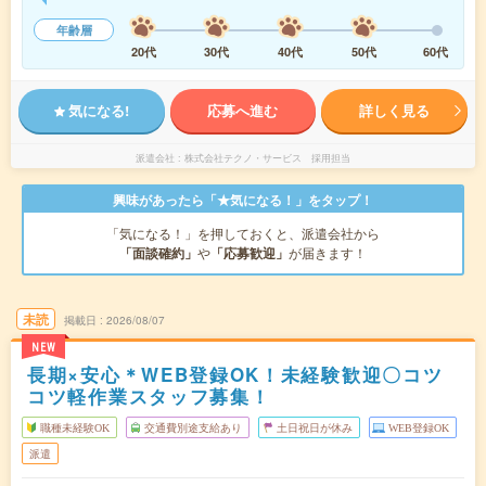
年齢層
20代
30代
40代
50代
60代
気になる!
応募へ進む
詳しく見る
派遣会社
株式会社テクノ・サービス 採用担当
興味があったら「★気になる！」をタップ！
「気になる！」を押しておくと、派遣会社から
「面談確約」
や
「応募歓迎」
が届きます！
未読
掲載日
2026/08/07
NEW
長期×安心＊WEB登録OK！未経験歓迎〇コツ
コツ軽作業スタッフ募集！
職種未経験OK
交通費別途支給あり
土日祝日が休み
WEB登録OK
派遣