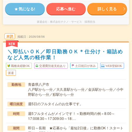
気になる!
応募へ進む
詳しく見る
派遣会社
株式会社テクノ・サービス 採用担当
未読
掲載日
2026/08/06
NEW
＼即払いＯＫ／即日勤務ＯＫ＊仕分け・箱詰め
など人気の軽作業！
職種未経験OK
交通費別途支給あり
土日祝日が休み
WEB登録OK
派遣
青森県八戸市
勤務地
八戸駅から---分／大久喜駅から---分／金浜駅から---分／小中
野駅から---分／鮫駅から---分
週5日のフルタイムのお仕事です。
曜日頻度
週5フルタイムがメインです！＜勤務時間の例＞8:00～
時間
17:008:30～17:309:00～18:…
即日～長期 ★応募から「最短2日後」に勤務OK！スタート
期間