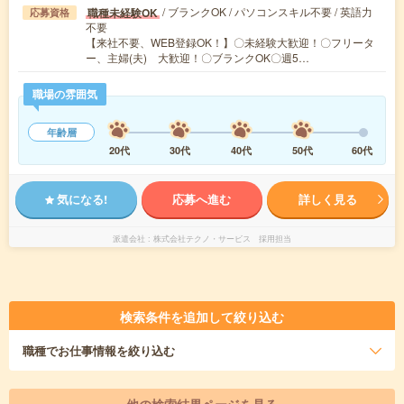
/ ブランクOK / パソコンスキル不要 / 英語力
職種未経験OK
応募資格
不要
【来社不要、WEB登録OK！】〇未経験大歓迎！〇フリータ
ー、主婦(夫) 大歓迎！〇ブランクOK〇週5…
職場の雰囲気
年齢層
20代
30代
40代
50代
60代
気になる!
応募へ進む
詳しく見る
派遣会社
株式会社テクノ・サービス 採用担当
検索条件を追加して絞り込む
職種
でお仕事情報を絞り込む