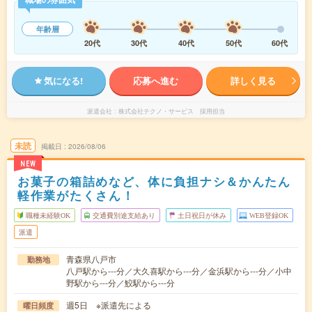
年齢層
20代
30代
40代
50代
60代
気になる!
応募へ進む
詳しく見る
派遣会社
株式会社テクノ・サービス 採用担当
未読
掲載日
2026/08/06
NEW
お菓子の箱詰めなど、体に負担ナシ＆かんたん
軽作業がたくさん！
職種未経験OK
交通費別途支給あり
土日祝日が休み
WEB登録OK
派遣
青森県八戸市
勤務地
八戸駅から---分／大久喜駅から---分／金浜駅から---分／小中
野駅から---分／鮫駅から---分
週5日 ※派遣先による
曜日頻度