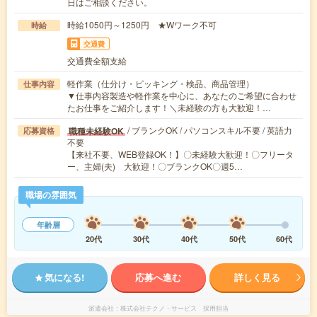
日はご相談ください。
時給1050円～1250円 ★Wワーク不可
時給
交通費
交通費全額支給
軽作業（仕分け・ピッキング・検品、商品管理）
仕事内容
▼仕事内容製造や軽作業を中心に、あなたのご希望に合わせ
たお仕事をご紹介します！＼未経験の方も大歓迎！…
/ ブランクOK / パソコンスキル不要 / 英語力
職種未経験OK
応募資格
不要
【来社不要、WEB登録OK！】〇未経験大歓迎！〇フリータ
ー、主婦(夫) 大歓迎！〇ブランクOK〇週5…
職場の雰囲気
年齢層
20代
30代
40代
50代
60代
気になる!
応募へ進む
詳しく見る
派遣会社
株式会社テクノ・サービス 採用担当