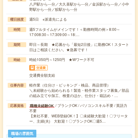
八戸駅から---分／大久喜駅から---分／金浜駅から---分／小中
野駅から---分／鮫駅から---分
週5日 ※派遣先による
曜日頻度
週5フルタイムがメインです！＜勤務時間の例＞8:00～
時間
17:008:30～17:309:00～18:…
即日～長期 ★応募から「最短2日後」に勤務OK！スタート
期間
日はご相談ください。★急募です！
時給1050円～1250円 ★Wワーク不可
時給
交通費
交通費全額支給
軽作業（仕分け・ピッキング・検品、商品管理）
仕事内容
＼未経験から始められる！製造・軽作業スタッフ募集／部品
の組み立てや加工、検査のほか、仕分け・箱詰め・…
/ ブランクOK / パソコンスキル不要 / 英語力
職種未経験OK
応募資格
不要
【来社不要、WEB登録OK！】〇未経験大歓迎！〇フリータ
ー、主婦(夫) 大歓迎！〇ブランクOK〇週5…
職場の雰囲気