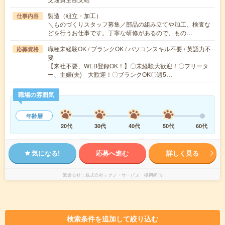
製造（組立・加工）
仕事内容
＼ものづくりスタッフ募集／部品の組み立てや加工、検査な
どを行うお仕事です。丁寧な研修があるので、もの…
職種未経験OK / ブランクOK / パソコンスキル不要 / 英語力不
応募資格
要
【来社不要、WEB登録OK！】〇未経験大歓迎！〇フリータ
ー、主婦(夫) 大歓迎！〇ブランクOK〇週5…
職場の雰囲気
年齢層
20代
30代
40代
50代
60代
気になる!
応募へ進む
詳しく見る
派遣会社
株式会社テクノ・サービス 採用担当
検索条件を追加して絞り込む