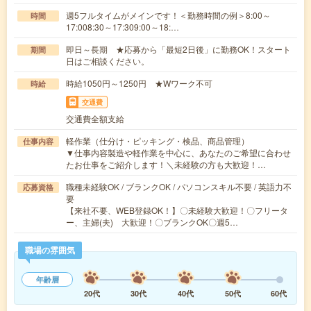
週5フルタイムがメインです！＜勤務時間の例＞8:00～
時間
17:008:30～17:309:00～18:…
即日～長期 ★応募から「最短2日後」に勤務OK！スタート
期間
日はご相談ください。
時給1050円～1250円 ★Wワーク不可
時給
交通費
交通費全額支給
軽作業（仕分け・ピッキング・検品、商品管理）
仕事内容
▼仕事内容製造や軽作業を中心に、あなたのご希望に合わせ
たお仕事をご紹介します！＼未経験の方も大歓迎！…
職種未経験OK / ブランクOK / パソコンスキル不要 / 英語力不
応募資格
要
【来社不要、WEB登録OK！】〇未経験大歓迎！〇フリータ
ー、主婦(夫) 大歓迎！〇ブランクOK〇週5…
職場の雰囲気
年齢層
20代
30代
40代
50代
60代