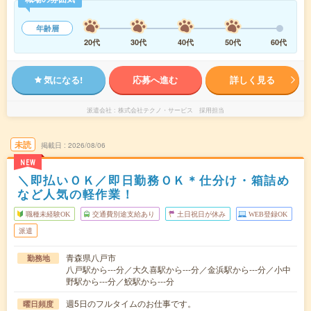
年齢層
20代
30代
40代
50代
60代
気になる!
応募へ進む
詳しく見る
派遣会社
株式会社テクノ・サービス 採用担当
未読
掲載日
2026/08/06
NEW
＼即払いＯＫ／即日勤務ＯＫ＊仕分け・箱詰め
など人気の軽作業！
職種未経験OK
交通費別途支給あり
土日祝日が休み
WEB登録OK
派遣
青森県八戸市
勤務地
八戸駅から---分／大久喜駅から---分／金浜駅から---分／小中
野駅から---分／鮫駅から---分
週5日のフルタイムのお仕事です。
曜日頻度