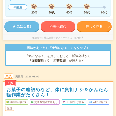
年齢層
20代
30代
40代
50代
60代
気になる!
応募へ進む
詳しく見る
派遣会社
株式会社テクノ・サービス 採用担当
興味があったら「★気になる！」をタップ！
「気になる！」を押しておくと、派遣会社から
「面談確約」
や
「応募歓迎」
が届きます！
未読
掲載日
2026/08/06
NEW
お菓子の箱詰めなど、体に負担ナシ＆かんたん
軽作業がたくさん！
職種未経験OK
交通費別途支給あり
土日祝日が休み
WEB登録OK
派遣