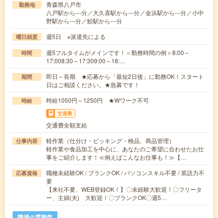
青森県八戸市
勤務地
八戸駅から---分／大久喜駅から---分／金浜駅から---分／小中
野駅から---分／鮫駅から---分
週5日 ※派遣先による
曜日頻度
週5フルタイムがメインです！＜勤務時間の例＞8:00～
時間
17:008:30～17:309:00～18:…
即日～長期 ★応募から「最短2日後」に勤務OK！スタート
期間
日はご相談ください。★急募です！
時給1050円～1250円 ★Wワーク不可
時給
交通費
交通費全額支給
軽作業（仕分け・ピッキング・検品、商品管理）
仕事内容
軽作業や食品加工を中心に、あなたのご希望に合わせたお仕
事をご紹介します！≪例えばこんなお仕事も！≫【…
職種未経験OK / ブランクOK / パソコンスキル不要 / 英語力不
応募資格
要
【来社不要、WEB登録OK！】〇未経験大歓迎！〇フリータ
ー、主婦(夫) 大歓迎！〇ブランクOK〇週5…
職場の雰囲気