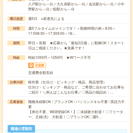
八戸駅から---分／大久喜駅から---分／金浜駅から---分／小中
野駅から---分／鮫駅から---分
週5日 ※派遣先による
曜日頻度
週5フルタイムがメインです！＜勤務時間の例＞8:00～
時間
17:008:30～17:309:00～18:…
即日～長期 ★応募から「最短2日後」に勤務OK！スタート
期間
日はご相談ください。★急募です！
時給1050円～1250円 ★Wワーク不可
時給
交通費
交通費全額支給
軽作業（仕分け・ピッキング・検品、商品管理）
仕事内容
仕分け・ピッキング・検品など、ご希望に合わせてお仕事を
ご紹介！＼例えばこんなお仕事／〇商品の箱詰め・…
職種未経験OK / ブランクOK / パソコンスキル不要 / 英語力不
応募資格
要
【来社不要、WEB登録OK！】〇未経験大歓迎！〇フリータ
ー、主婦(夫) 大歓迎！〇ブランクOK〇週5…
職場の雰囲気