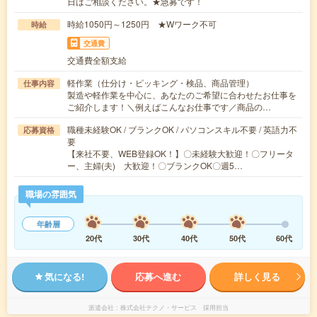
日はご相談ください。★急募です！
時給1050円～1250円 ★Wワーク不可
時給
交通費
交通費全額支給
軽作業（仕分け・ピッキング・検品、商品管理）
仕事内容
製造や軽作業を中心に、あなたのご希望に合わせたお仕事を
ご紹介します！＼例えばこんなお仕事です／商品の…
職種未経験OK / ブランクOK / パソコンスキル不要 / 英語力不
応募資格
要
【来社不要、WEB登録OK！】〇未経験大歓迎！〇フリータ
ー、主婦(夫) 大歓迎！〇ブランクOK〇週5…
職場の雰囲気
年齢層
20代
30代
40代
50代
60代
気になる!
応募へ進む
詳しく見る
派遣会社
株式会社テクノ・サービス 採用担当