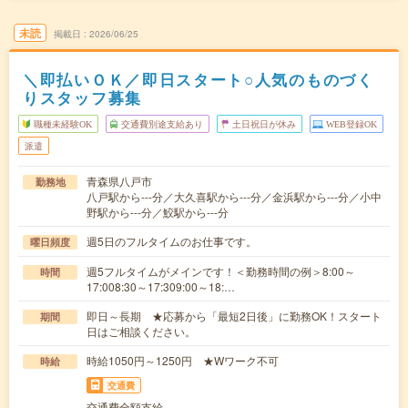
未読
掲載日
2026/06/25
＼即払いＯＫ／即日スタート○人気のものづく
りスタッフ募集
職種未経験OK
交通費別途支給あり
土日祝日が休み
WEB登録OK
派遣
青森県八戸市
勤務地
八戸駅から---分／大久喜駅から---分／金浜駅から---分／小中
野駅から---分／鮫駅から---分
週5日のフルタイムのお仕事です。
曜日頻度
週5フルタイムがメインです！＜勤務時間の例＞8:00～
時間
17:008:30～17:309:00～18:…
即日～長期 ★応募から「最短2日後」に勤務OK！スタート
期間
日はご相談ください。
時給1050円～1250円 ★Wワーク不可
時給
交通費
交通費全額支給