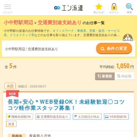
メニュー
気になる!
ログイン
検索
小中野駅周辺
×
交通費別途支給あり
のお仕事一覧
小中野駅の派遣のお仕事情報です。
オフィスワーク・事務系
、
営業・販売・サービス
系
、
クリエイティブ系
などのお仕事を取り揃えています。交通費別途支給ありの条件
の他に、
職種未経験OK
、
友だちと一緒の応募OK
、
10名以上の大量募集
などのこだわ
り条件も取り揃えています。
条件の変更
小中野駅周辺 / 交通費別途支給あり
5
1,050
全
件
平均時給:
円
時給順
新着順
未読
掲載日
2026/08/07
NEW
長期×安心＊WEB登録OK！未経験歓迎〇コツ
コツ軽作業スタッフ募集！
職種未経験OK
交通費別途支給あり
土日祝日が休み
WEB登録OK
派遣
青森県八戸市
勤務地