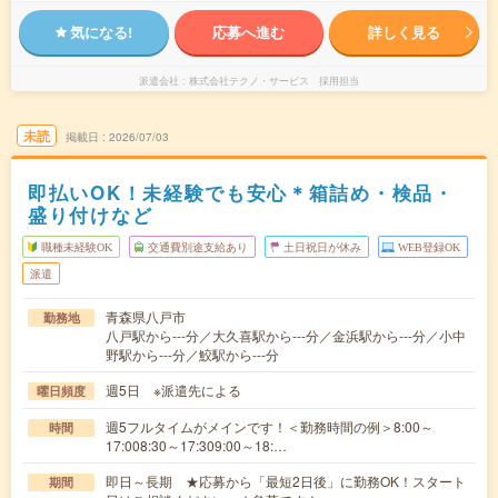
気になる!
応募へ進む
詳しく見る
派遣会社
株式会社テクノ・サービス 採用担当
未読
掲載日
2026/07/03
即払いOK！未経験でも安心＊箱詰め・検品・
盛り付けなど
職種未経験OK
交通費別途支給あり
土日祝日が休み
WEB登録OK
派遣
青森県八戸市
勤務地
八戸駅から---分／大久喜駅から---分／金浜駅から---分／小中
野駅から---分／鮫駅から---分
週5日 ※派遣先による
曜日頻度
週5フルタイムがメインです！＜勤務時間の例＞8:00～
時間
17:008:30～17:309:00～18:…
即日～長期 ★応募から「最短2日後」に勤務OK！スタート
期間