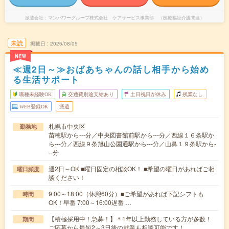
派遣会社
マンパワーグループ株式会社 ケアサービス事業部 （医療福祉介護関連）
未読
掲載日
2026/08/05
NEW
≪週2日～≫おばあちゃんの話し相手から始め
る生活サポート
職種未経験OK
交通費別途支給あり
土日祝日が休み
残業なし
WEB登録OK
派遣
札幌市中央区
勤務地
苗穂駅から---分／中央図書館前駅から---分／西線１６条駅か
ら---分／西線９条旭山公園通駅から---分／山鼻１９条駅から-
--分
週2日～OK ■曜日固定の相談OK！ ■希望の曜日があればご相
曜日頻度
談ください！
9:00～18:00（休憩60分）■ご希望があれば下記シフトも
時間
OK！早番 7:00～16:00遅番 …
【積極採用中！急募！】＊1年以上勤務している方が多数！
期間
ご応募から最短2～3日後の就業も相談可能です！