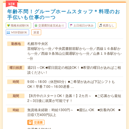
NEW
年齢不問！グループホームスタッフ＊料理のお
手伝いも仕事の一つ
職種未経験OK
交通費別途支給あり
土日祝日が休み
残業なし
WEB登録OK
派遣
札幌市中央区
勤務地
苗穂駅から---分／中央図書館前駅から---分／西線１６条駅か
ら---分／西線９条旭山公園通駅から---分／山鼻１９条駅から-
--分
週2日～OK ■曜日固定の相談OK！ ■希望の曜日があればご相
曜日頻度
談ください！
9:00～18:00（休憩60分）■ご希望があれば下記シフトも
時間
OK！早番 7:00～16:00遅番 …
【8月中のスタートOK！急募！】2カ月～ ■ご応募から最短
期間
2～3日後に就業が可能です！
無資格未経験：時給1300円～ ■週払いOK ■扶養内OK ■
時給
日収1万400円以上
交通費