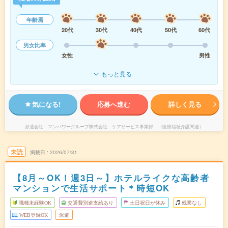
年齢層
20代
30代
40代
50代
60代
男女比率
女性
男性
もっと見る
気になる!
応募へ進む
詳しく見る
派遣会社
マンパワーグループ株式会社 ケアサービス事業部 （医療福祉介護関連）
未読
掲載日
2026/07/31
【8月～OK！週3日～】ホテルライクな高齢者
マンションで生活サポート＊時短OK
職種未経験OK
交通費別途支給あり
土日祝日が休み
残業なし
WEB登録OK
派遣