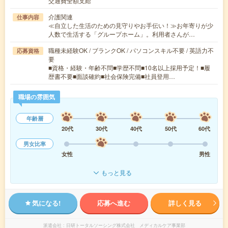
交通費全額支給
介護関連
仕事内容
≪自立した生活のための見守りやお手伝い！≫お年寄りが少
人数で生活する「グループホーム」。利用者さんが…
職種未経験OK / ブランクOK / パソコンスキル不要 / 英語力不
応募資格
要
■資格・経験・年齢不問■学歴不問■10名以上採用予定！■履
歴書不要■面談確約■社会保険完備■社員登用…
職場の雰囲気
年齢層
20代
30代
40代
50代
60代
男女比率
女性
男性
もっと見る
気になる!
応募へ進む
詳しく見る
派遣会社
日研トータルソーシング株式会社 メディカルケア事業部