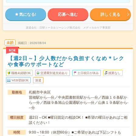
気になる!
応募へ進む
詳しく見る
派遣会社
日研トータルソーシング株式会社 メディカルケア事業部
未読
掲載日
2026/08/04
NEW
【週2日～】少人数だから負担すくなめ＊レク
や食事のサポートなど
職種未経験OK
交通費別途支給あり
土日祝日が休み
残業なし
WEB登録OK
派遣
札幌市中央区
勤務地
苗穂駅から---分／中央図書館前駅から---分／西線１６条駅か
ら---分／西線９条旭山公園通駅から---分／山鼻１９条駅から-
--分
週2日～OK ■曜日固定の相談OK！ ■希望の曜日があればご相
曜日頻度
談ください！
9:00～18:00（休憩60分）■ご希望があれば下記シフトも
時間