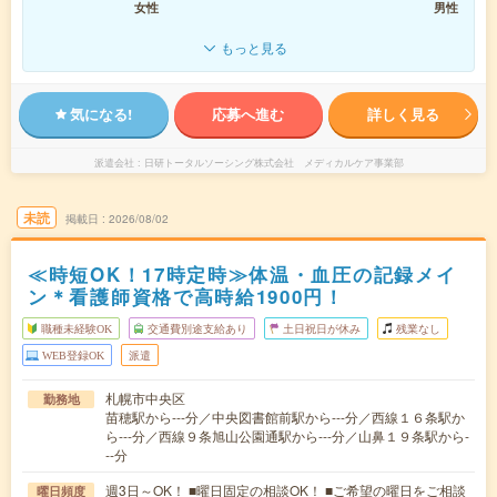
女性
男性
もっと見る
気になる!
応募へ進む
詳しく見る
派遣会社
日研トータルソーシング株式会社 メディカルケア事業部
未読
掲載日
2026/08/02
≪時短OK！17時定時≫体温・血圧の記録メイ
ン＊看護師資格で高時給1900円！
職種未経験OK
交通費別途支給あり
土日祝日が休み
残業なし
WEB登録OK
派遣
札幌市中央区
勤務地
苗穂駅から---分／中央図書館前駅から---分／西線１６条駅か
ら---分／西線９条旭山公園通駅から---分／山鼻１９条駅から-
--分
週3日～OK！ ■曜日固定の相談OK！ ■ご希望の曜日をご相談
曜日頻度