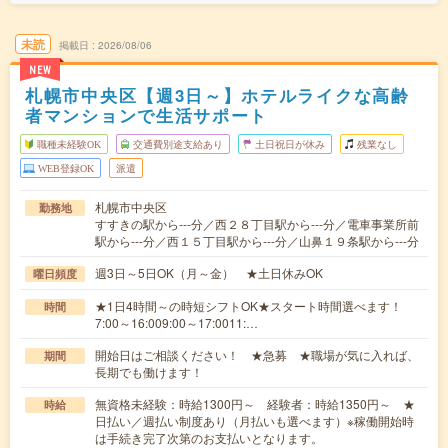
未読
掲載日
2026/08/06
NEW
札幌市中央区【週3日～】ホテルライクな高齢
者マンションで生活サポート
職種未経験OK
交通費別途支給あり
土日祝日が休み
残業なし
WEB登録OK
派遣
札幌市中央区
勤務地
すすきの駅から---分／西２８丁目駅から---分／電車事業所前
駅から---分／西１５丁目駅から---分／山鼻１９条駅から---分
週3日～5日OK（月～金） ★土日休みOK
曜日頻度
★1日4時間～の時短シフトOK★スタート時間選べます！
時間
7:00～16:009:00～17:0011:…
開始日はご相談ください！ ★急募 ★職場が気に入れば、
期間
長期でも働けます！
無資格未経験：時給1300円～ 経験者：時給1350円～ ★
時給
日払い／週払い制度あり（月払いも選べます）※稼働開始時
は手続き完了次第のお支払いとなります。