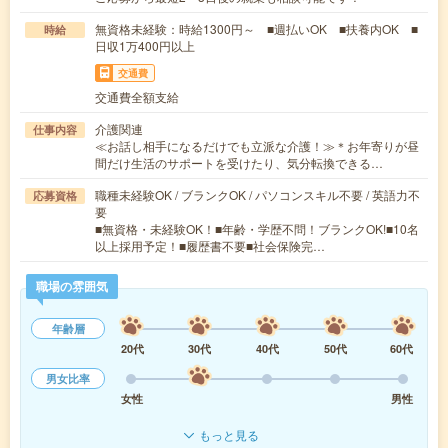
無資格未経験：時給1300円～ ■週払いOK ■扶養内OK ■
時給
日収1万400円以上
交通費
交通費全額支給
介護関連
仕事内容
≪お話し相手になるだけでも立派な介護！≫＊お年寄りが昼
間だけ生活のサポートを受けたり、気分転換できる…
職種未経験OK / ブランクOK / パソコンスキル不要 / 英語力不
応募資格
要
■無資格・未経験OK！■年齢・学歴不問！ブランクOK!■10名
以上採用予定！■履歴書不要■社会保険完…
職場の雰囲気
年齢層
20代
30代
40代
50代
60代
男女比率
女性
男性
もっと見る