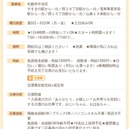
札幌市中央区
勤務地
すすきの駅から---分／西２８丁目駅から---分／電車事業所前
駅から---分／西１５丁目駅から---分／山鼻１９条駅から---分
週3日～5日OK（月～金） ★土日休みOK
曜日頻度
★1日4時間～の時短シフトOK★スタート時間選べます！
時間
7:00～16:009:00～17:0011:…
開始日はご相談ください！ ★急募 ★職場が気に入れば、
期間
長期でも働けます！
無資格未経験：時給1300円～ 経験者：時給1350円～★日
時給
払い／週払い制度あり（月払いも選べます）※稼働開始時は
手続き完了次第のお支払いとなります。
交通費
交通費全額支給※規定有
介護関連
仕事内容
＊入居者の方の「ありがとう」が嬉しい＊お年寄りを笑顔に
する介護のお仕事です。おじいちゃん、おばあちゃ…
職種未経験OK / ブランクOK / パソコンスキル不要 / 英語力不
応募資格
要
無資格・未経験OK年齢不問★10名以上採用予定★履歴書は
不要です▽応募後の流れ1)翌営業日までに担当…