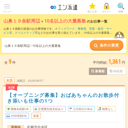
メニュー
気になる!
ログイン
検索
山鼻１９条駅周辺
×
10名以上の大量募集
のお仕事一覧
山鼻１９条駅の派遣のお仕事情報です。
オフィスワーク・事務系
、
営業・販売・サー
ビス系
、
クリエイティブ系
などのお仕事を取り揃えています。10名以上の大量募集の
条件の他に、
交通費別途支給あり
、
職種未経験OK
、
友だちと一緒の応募OK
などのこ
だわり条件も取り揃えています。
条件の変更
山鼻１９条駅周辺 / 10名以上の大量募集
9
1,361
全
件
平均時給:
円
時給順
新着順
未読
掲載日
2026/08/07
NEW
【オープニング募集】おばあちゃんのお散歩付
き添いも仕事の1つ
職種未経験OK
交通費別途支給あり
土日祝日が休み
残業なし
WEB登録OK
派遣
札幌市中央区
勤務地