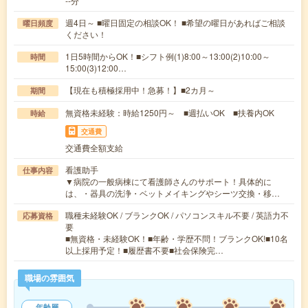
--分
週4日～ ■曜日固定の相談OK！ ■希望の曜日があればご相談
曜日頻度
ください！
1日5時間からOK！■シフト例(1)8:00～13:00(2)10:00～
時間
15:00(3)12:00…
【現在も積極採用中！急募！】■2カ月～
期間
無資格未経験：時給1250円～ ■週払いOK ■扶養内OK
時給
交通費
交通費全額支給
看護助手
仕事内容
▼病院の一般病棟にて看護師さんのサポート！具体的に
は、・器具の洗浄・ベットメイキングやシーツ交換・移…
職種未経験OK / ブランクOK / パソコンスキル不要 / 英語力不
応募資格
要
■無資格・未経験OK！■年齢・学歴不問！ブランクOK!■10名
以上採用予定！■履歴書不要■社会保険完…
職場の雰囲気
年齢層