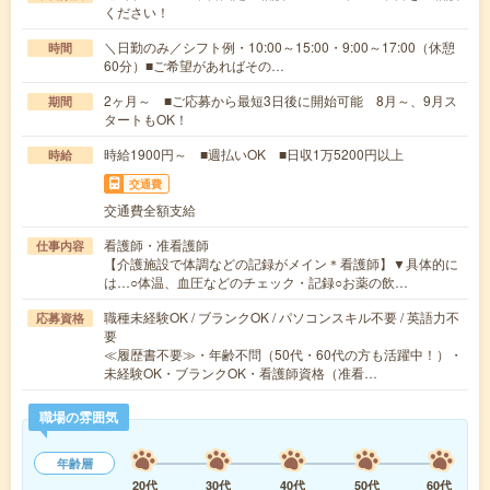
ください！
＼日勤のみ／シフト例・10:00～15:00・9:00～17:00（休憩
時間
60分）■ご希望があればその…
2ヶ月～ ■ご応募から最短3日後に開始可能 8月～、9月ス
期間
タートもOK！
時給1900円～ ■週払いOK ■日収1万5200円以上
時給
交通費
交通費全額支給
看護師・准看護師
仕事内容
【介護施設で体調などの記録がメイン＊看護師】▼具体的に
は…○体温、血圧などのチェック・記録○お薬の飲…
職種未経験OK / ブランクOK / パソコンスキル不要 / 英語力不
応募資格
要
≪履歴書不要≫・年齢不問（50代・60代の方も活躍中！）・
未経験OK・ブランクOK・看護師資格（准看…
職場の雰囲気
年齢層
20代
30代
40代
50代
60代