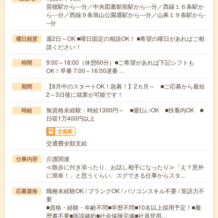
苗穂駅から---分／中央図書館前駅から---分／西線１６条駅か
ら---分／西線９条旭山公園通駅から---分／山鼻１９条駅から-
--分
週2日～OK ■曜日固定の相談OK！ ■希望の曜日があればご相
曜日頻度
談ください！
9:00～18:00（休憩60分）■ご希望があれば下記シフトも
時間
OK！早番 7:00～16:00遅番 …
【8月中のスタートOK！急募！】2カ月～ ■ご応募から最短
期間
2～3日後に就業が可能です！
無資格未経験：時給1300円～ ■週払いOK ■扶養内OK ■
時給
日収1万400円以上
交通費
交通費全額支給
介護関連
仕事内容
≪散歩に付き添ったり、お話し相手になったり≫「え？意外
に簡単！」と思うくらい、スグできる仕事からスタ…
職種未経験OK / ブランクOK / パソコンスキル不要 / 英語力不
応募資格
要
■資格・経験・年齢不問■学歴不問■10名以上採用予定！■履
歴書不要■面談確約■社会保険完備■社員登用…