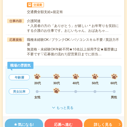
交通費
交通費全額支給※規定有
介護関連
仕事内容
＊入居者の方の「ありがとう」が嬉しい＊お年寄りを笑顔に
する介護のお仕事です。おじいちゃん、おばあちゃ…
職種未経験OK / ブランクOK / パソコンスキル不要 / 英語力不
応募資格
要
無資格・未経験OK年齢不問★10名以上採用予定★履歴書は
不要です▽応募後の流れ1)翌営業日までに担当…
職場の雰囲気
年齢層
20代
30代
40代
50代
60代
男女比率
女性
男性
もっと見る
気になる!
応募へ進む
詳しく見る