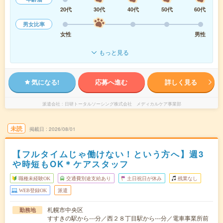
20代
30代
40代
50代
60代
男女比率
女性
男性
もっと見る
気になる!
応募へ進む
詳しく見る
派遣会社
日研トータルソーシング株式会社 メディカルケア事業部
未読
掲載日
2026/08/01
【フルタイムじゃ働けない！という方へ】週3
や時短もOK＊ケアスタッフ
職種未経験OK
交通費別途支給あり
土日祝日が休み
残業なし
WEB登録OK
派遣
札幌市中央区
勤務地
すすきの駅から---分／西２８丁目駅から---分／電車事業所前