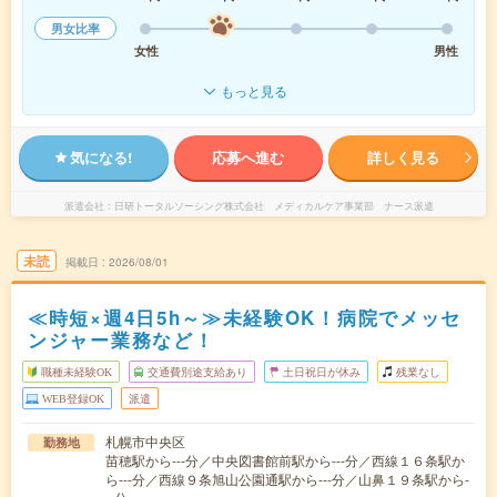
男女比率
女性
男性
もっと見る
気になる!
応募へ進む
詳しく見る
派遣会社
日研トータルソーシング株式会社 メディカルケア事業部 ナース派遣
未読
掲載日
2026/08/01
≪時短×週4日5h～≫未経験OK！病院でメッセ
ンジャー業務など！
職種未経験OK
交通費別途支給あり
土日祝日が休み
残業なし
WEB登録OK
派遣
札幌市中央区
勤務地
苗穂駅から---分／中央図書館前駅から---分／西線１６条駅か
ら---分／西線９条旭山公園通駅から---分／山鼻１９条駅から-