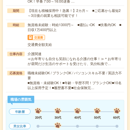
OK！早番 7:00～16:00遅番 …
【現在も積極採用中！急募！】2カ月～ ■ご応募から最短2
期間
～3日後の就業も相談可能です！
無資格未経験：時給1300円～ ■週払いOK ■扶養内OK ■
時給
日収1万400円以上
交通費
交通費全額支給
介護関連
仕事内容
≪お年寄りも自分も笑顔になれる介護の仕事！≫＊お年寄り
が昼間だけ生活のサポートを受けたり、気分転換で…
職種未経験OK / ブランクOK / パソコンスキル不要 / 英語力不
応募資格
要
■無資格・未経験OK！■年齢・学歴不問！ブランクOK!■10名
以上採用予定！■履歴書不要■社会保険完…
職場の雰囲気
年齢層
20代
30代
40代
50代
60代
男女比率