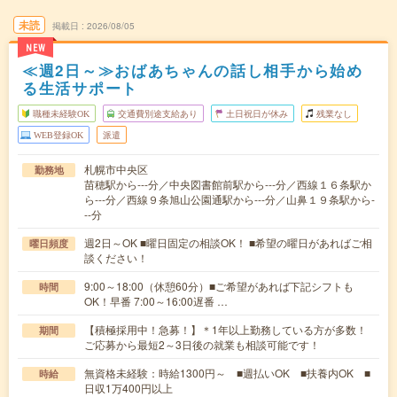
未読
掲載日
2026/08/05
NEW
≪週2日～≫おばあちゃんの話し相手から始め
る生活サポート
職種未経験OK
交通費別途支給あり
土日祝日が休み
残業なし
WEB登録OK
派遣
札幌市中央区
勤務地
苗穂駅から---分／中央図書館前駅から---分／西線１６条駅か
ら---分／西線９条旭山公園通駅から---分／山鼻１９条駅から-
--分
週2日～OK ■曜日固定の相談OK！ ■希望の曜日があればご相
曜日頻度
談ください！
9:00～18:00（休憩60分）■ご希望があれば下記シフトも
時間
OK！早番 7:00～16:00遅番 …
【積極採用中！急募！】＊1年以上勤務している方が多数！
期間
ご応募から最短2～3日後の就業も相談可能です！
無資格未経験：時給1300円～ ■週払いOK ■扶養内OK ■
時給
日収1万400円以上