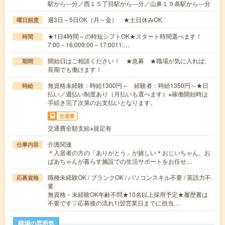
駅から---分／西１５丁目駅から---分／山鼻１９条駅から---分
週3日～5日OK（月～金） ★土日休みOK
曜日頻度
★1日4時間～の時短シフトOK★スタート時間選べます！
時間
7:00～16:009:00～17:0011:…
開始日はご相談ください！ ★急募 ★職場が気に入れば、
期間
長期でも働けます！
無資格未経験：時給1300円～ 経験者：時給1350円～★日
時給
払い／週払い制度あり（月払いも選べます）※稼働開始時は
手続き完了次第のお支払いとなります。
交通費
交通費全額支給※規定有
介護関連
仕事内容
＊入居者の方の「ありがとう」が嬉しい＊おじいちゃん、お
ばあちゃんが暮らす施設での生活サポートをお任せ…
職種未経験OK / ブランクOK / パソコンスキル不要 / 英語力不
応募資格
要
無資格・未経験OK年齢不問★10名以上採用予定★履歴書は
不要です▽応募後の流れ1)翌営業日までに担当…
職場の雰囲気