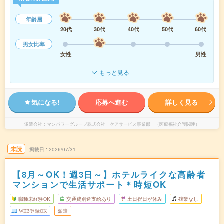
年齢層
20代
30代
40代
50代
60代
男女比率
女性
男性
もっと見る
気になる!
応募へ進む
詳しく見る
派遣会社
マンパワーグループ株式会社 ケアサービス事業部 （医療福祉介護関連）
未読
掲載日
2026/07/31
【8月～OK！週3日～】ホテルライクな高齢者
マンションで生活サポート＊時短OK
職種未経験OK
交通費別途支給あり
土日祝日が休み
残業なし
WEB登録OK
派遣