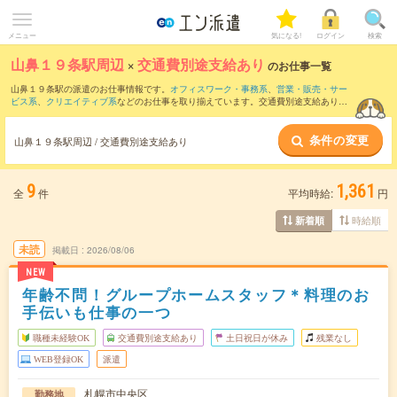
メニュー
気になる!
ログイン
検索
山鼻１９条駅周辺
×
交通費別途支給あり
のお仕事一覧
山鼻１９条駅の派遣のお仕事情報です。
オフィスワーク・事務系
、
営業・販売・サー
ビス系
、
クリエイティブ系
などのお仕事を取り揃えています。交通費別途支給ありの
条件の他に、
職種未経験OK
、
友だちと一緒の応募OK
、
週4日勤務
などのこだわり条件
も取り揃えています。
条件の変更
山鼻１９条駅周辺 / 交通費別途支給あり
9
1,361
全
件
平均時給:
円
時給順
新着順
未読
掲載日
2026/08/06
NEW
年齢不問！グループホームスタッフ＊料理のお
手伝いも仕事の一つ
職種未経験OK
交通費別途支給あり
土日祝日が休み
残業なし
WEB登録OK
派遣
札幌市中央区
勤務地