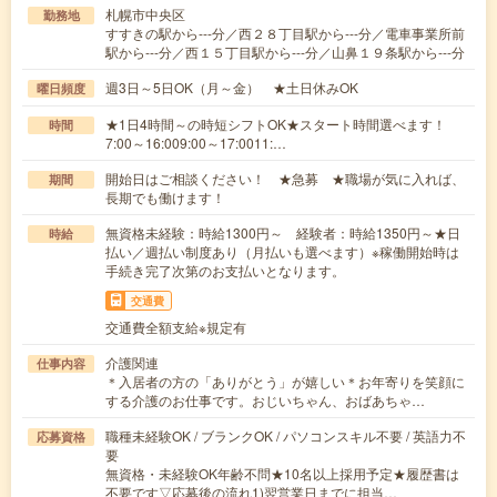
札幌市中央区
勤務地
すすきの駅から---分／西２８丁目駅から---分／電車事業所前
駅から---分／西１５丁目駅から---分／山鼻１９条駅から---分
週3日～5日OK（月～金） ★土日休みOK
曜日頻度
★1日4時間～の時短シフトOK★スタート時間選べます！
時間
7:00～16:009:00～17:0011:…
開始日はご相談ください！ ★急募 ★職場が気に入れば、
期間
長期でも働けます！
無資格未経験：時給1300円～ 経験者：時給1350円～★日
時給
払い／週払い制度あり（月払いも選べます）※稼働開始時は
手続き完了次第のお支払いとなります。
交通費
交通費全額支給※規定有
介護関連
仕事内容
＊入居者の方の「ありがとう」が嬉しい＊お年寄りを笑顔に
する介護のお仕事です。おじいちゃん、おばあちゃ…
職種未経験OK / ブランクOK / パソコンスキル不要 / 英語力不
応募資格
要
無資格・未経験OK年齢不問★10名以上採用予定★履歴書は
不要です▽応募後の流れ1)翌営業日までに担当…