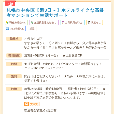
NEW
札幌市中央区【週3日～】ホテルライクな高齢
者マンションで生活サポート
職種未経験OK
交通費別途支給あり
土日祝日が休み
残業なし
WEB登録OK
派遣
札幌市中央区
勤務地
すすきの駅から---分／西２８丁目駅から---分／電車事業所前
駅から---分／西１５丁目駅から---分／山鼻１９条駅から---分
週3日～5日OK（月～金） ★土日休みOK
曜日頻度
★1日4時間～の時短シフトOK★スタート時間選べます！
時間
7:00～16:009:00～17:0011:…
開始日はご相談ください！ ★急募 ★職場が気に入れば、
期間
長期でも働けます！
無資格未経験：時給1300円～ 経験者：時給1350円～ ★
時給
日払い／週払い制度あり（月払いも選べます）※稼働開始時
は手続き完了次第のお支払いとなります。
交通費
交通費全額支給※規定有