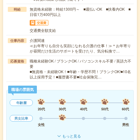
無資格未経験：時給1300円～ ■週払いOK ■扶養内OK ■
時給
日収1万400円以上
交通費
交通費全額支給
介護関連
仕事内容
≪お年寄りも自分も笑顔になれる介護の仕事！≫＊お年寄り
が昼間だけ生活のサポートを受けたり、気分転換で…
職種未経験OK / ブランクOK / パソコンスキル不要 / 英語力不
応募資格
要
■無資格・未経験OK！■年齢・学歴不問！ブランクOK!■10名
以上採用予定！■履歴書不要■社会保険完…
職場の雰囲気
年齢層
20代
30代
40代
50代
60代
男女比率
女性
男性
もっと見る