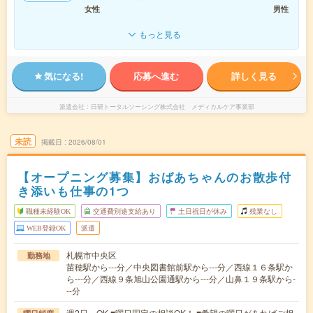
女性
男性
もっと見る
気になる!
応募へ進む
詳しく見る
派遣会社
日研トータルソーシング株式会社 メディカルケア事業部
未読
掲載日
2026/08/01
【オープニング募集】おばあちゃんのお散歩付
き添いも仕事の1つ
職種未経験OK
交通費別途支給あり
土日祝日が休み
残業なし
WEB登録OK
派遣
札幌市中央区
勤務地
苗穂駅から---分／中央図書館前駅から---分／西線１６条駅か
ら---分／西線９条旭山公園通駅から---分／山鼻１９条駅から-
--分
週2日～OK ■曜日固定の相談OK！ ■希望の曜日があればご相