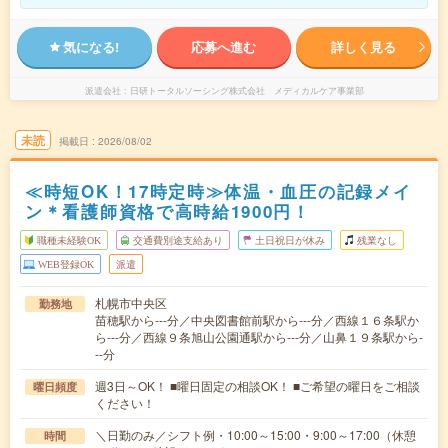
気になる!
応募へ進む
詳しく見る
派遣会社
日研トータルソーシング株式会社 メディカルケア事業部
未読
掲載日
2026/08/02
≪時短OK！17時定時≫体温・血圧の記録メイ
ン＊看護師資格で高時給1900円！
職種未経験OK
交通費別途支給あり
土日祝日が休み
残業なし
WEB登録OK
派遣
札幌市中央区
勤務地
苗穂駅から---分／中央図書館前駅から---分／西線１６条駅か
ら---分／西線９条旭山公園通駅から---分／山鼻１９条駅から-
--分
週3日～OK！ ■曜日固定の相談OK！ ■ご希望の曜日をご相談
曜日頻度
ください！
＼日勤のみ／シフト例・10:00～15:00・9:00～17:00（休憩
時間