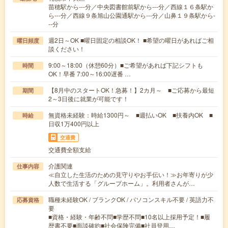
苗穂駅から---分／中央図書館前駅から---分／西線１６条駅か
ら---分／西線９条旭山公園通駅から---分／山鼻１９条駅から-
--分
週2日～OK ■曜日固定の相談OK！ ■希望の曜日があればご相
曜日頻度
談ください！
9:00～18:00（休憩60分）■ご希望があれば下記シフトも
時間
OK！早番 7:00～16:00遅番 …
【8月中のスタートOK！急募！】2カ月～ ■ご応募から最短
期間
2～3日後に就業が可能です！
無資格未経験：時給1300円～ ■週払いOK ■扶養内OK ■
時給
日収1万400円以上
交通費
交通費全額支給
介護関連
仕事内容
≪自立した生活のための見守りやお手伝い！≫お年寄りが少
人数で生活する「グループホーム」。利用者さんが…
職種未経験OK / ブランクOK / パソコンスキル不要 / 英語力不
応募資格
要
■資格・経験・年齢不問■学歴不問■10名以上採用予定！■履
歴書不要■面談確約■社会保険完備■社員登用…