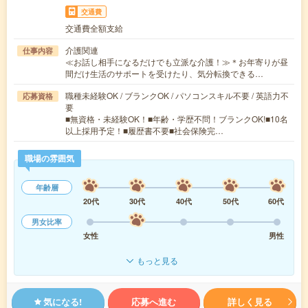
交通費
交通費全額支給
介護関連
仕事内容
≪お話し相手になるだけでも立派な介護！≫＊お年寄りが昼
間だけ生活のサポートを受けたり、気分転換できる…
職種未経験OK / ブランクOK / パソコンスキル不要 / 英語力不
応募資格
要
■無資格・未経験OK！■年齢・学歴不問！ブランクOK!■10名
以上採用予定！■履歴書不要■社会保険完…
職場の雰囲気
年齢層
20代
30代
40代
50代
60代
男女比率
女性
男性
もっと見る
気になる!
応募へ進む
詳しく見る