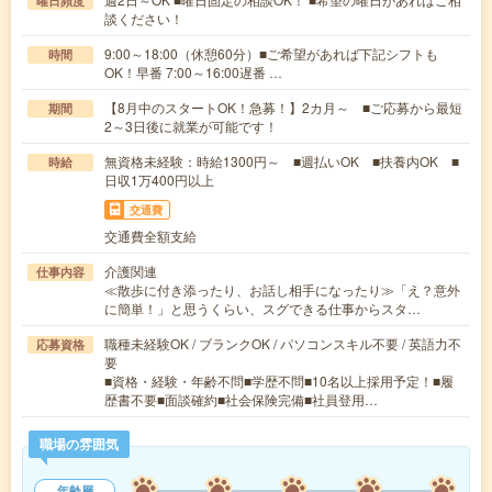
曜日頻度
談ください！
9:00～18:00（休憩60分）■ご希望があれば下記シフトも
時間
OK！早番 7:00～16:00遅番 …
【8月中のスタートOK！急募！】2カ月～ ■ご応募から最短
期間
2～3日後に就業が可能です！
無資格未経験：時給1300円～ ■週払いOK ■扶養内OK ■
時給
日収1万400円以上
交通費
交通費全額支給
介護関連
仕事内容
≪散歩に付き添ったり、お話し相手になったり≫「え？意外
に簡単！」と思うくらい、スグできる仕事からスタ…
職種未経験OK / ブランクOK / パソコンスキル不要 / 英語力不
応募資格
要
■資格・経験・年齢不問■学歴不問■10名以上採用予定！■履
歴書不要■面談確約■社会保険完備■社員登用…
職場の雰囲気
年齢層