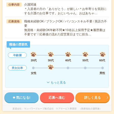
介護関連
仕事内容
＊入居者の方の「ありがとう」が嬉しい＊お年寄りを笑顔に
する介護のお仕事です。おじいちゃん、おばあちゃ…
職種未経験OK / ブランクOK / パソコンスキル不要 / 英語力不
応募資格
要
無資格・未経験OK年齢不問★10名以上採用予定★履歴書は
不要です▽応募後の流れ1)翌営業日までに担当…
職場の雰囲気
年齢層
20代
30代
40代
50代
60代
男女比率
女性
男性
もっと見る
気になる!
応募へ進む
詳しく見る
派遣会社
マンパワーグループ株式会社 ケアサービス事業部 （医療福祉介護関連）