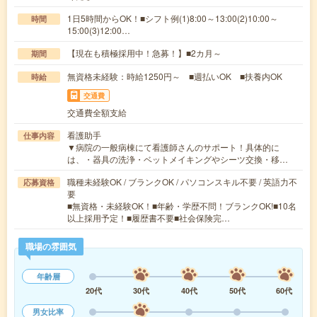
1日5時間からOK！■シフト例(1)8:00～13:00(2)10:00～
時間
15:00(3)12:00…
【現在も積極採用中！急募！】■2カ月～
期間
無資格未経験：時給1250円～ ■週払いOK ■扶養内OK
時給
交通費
交通費全額支給
看護助手
仕事内容
▼病院の一般病棟にて看護師さんのサポート！具体的に
は、・器具の洗浄・ベットメイキングやシーツ交換・移…
職種未経験OK / ブランクOK / パソコンスキル不要 / 英語力不
応募資格
要
■無資格・未経験OK！■年齢・学歴不問！ブランクOK!■10名
以上採用予定！■履歴書不要■社会保険完…
職場の雰囲気
年齢層
20代
30代
40代
50代
60代
男女比率