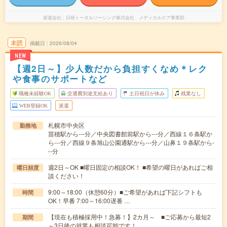
派遣会社
日研トータルソーシング株式会社 メディカルケア事業部
未読
掲載日
2026/08/04
NEW
【週2日～】少人数だから負担すくなめ＊レク
や食事のサポートなど
職種未経験OK
交通費別途支給あり
土日祝日が休み
残業なし
WEB登録OK
派遣
札幌市中央区
勤務地
苗穂駅から---分／中央図書館前駅から---分／西線１６条駅か
ら---分／西線９条旭山公園通駅から---分／山鼻１９条駅から-
--分
週2日～OK ■曜日固定の相談OK！ ■希望の曜日があればご相
曜日頻度
談ください！
9:00～18:00（休憩60分）■ご希望があれば下記シフトも
時間
OK！早番 7:00～16:00遅番 …
【現在も積極採用中！急募！】2カ月～ ■ご応募から最短2
期間
～3日後の就業も相談可能です！