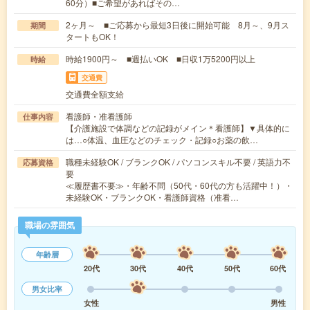
60分）■ご希望があればその…
2ヶ月～ ■ご応募から最短3日後に開始可能 8月～、9月ス
期間
タートもOK！
時給1900円～ ■週払いOK ■日収1万5200円以上
時給
交通費
交通費全額支給
看護師・准看護師
仕事内容
【介護施設で体調などの記録がメイン＊看護師】▼具体的に
は…○体温、血圧などのチェック・記録○お薬の飲…
職種未経験OK / ブランクOK / パソコンスキル不要 / 英語力不
応募資格
要
≪履歴書不要≫・年齢不問（50代・60代の方も活躍中！）・
未経験OK・ブランクOK・看護師資格（准看…
職場の雰囲気
年齢層
20代
30代
40代
50代
60代
男女比率
女性
男性