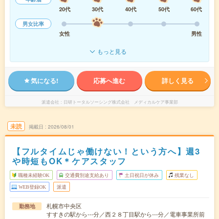
20代
30代
40代
50代
60代
男女比率
女性
男性
もっと見る
気になる!
応募へ進む
詳しく見る
派遣会社
日研トータルソーシング株式会社 メディカルケア事業部
未読
掲載日
2026/08/01
【フルタイムじゃ働けない！という方へ】週3
や時短もOK＊ケアスタッフ
職種未経験OK
交通費別途支給あり
土日祝日が休み
残業なし
WEB登録OK
派遣
札幌市中央区
勤務地
すすきの駅から---分／西２８丁目駅から---分／電車事業所前