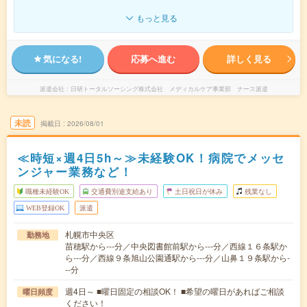
もっと見る
気になる!
応募へ進む
詳しく見る
派遣会社
日研トータルソーシング株式会社 メディカルケア事業部 ナース派遣
未読
掲載日
2026/08/01
≪時短×週4日5h～≫未経験OK！病院でメッセ
ンジャー業務など！
職種未経験OK
交通費別途支給あり
土日祝日が休み
残業なし
WEB登録OK
派遣
札幌市中央区
勤務地
苗穂駅から---分／中央図書館前駅から---分／西線１６条駅か
ら---分／西線９条旭山公園通駅から---分／山鼻１９条駅から-
--分
週4日～ ■曜日固定の相談OK！ ■希望の曜日があればご相談
曜日頻度
ください！