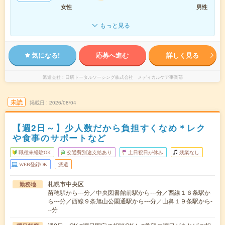
女性
男性
もっと見る
気になる!
応募へ進む
詳しく見る
派遣会社
日研トータルソーシング株式会社 メディカルケア事業部
未読
掲載日
2026/08/04
【週2日～】少人数だから負担すくなめ＊レク
や食事のサポートなど
職種未経験OK
交通費別途支給あり
土日祝日が休み
残業なし
WEB登録OK
派遣
札幌市中央区
勤務地
苗穂駅から---分／中央図書館前駅から---分／西線１６条駅か
ら---分／西線９条旭山公園通駅から---分／山鼻１９条駅から-
--分