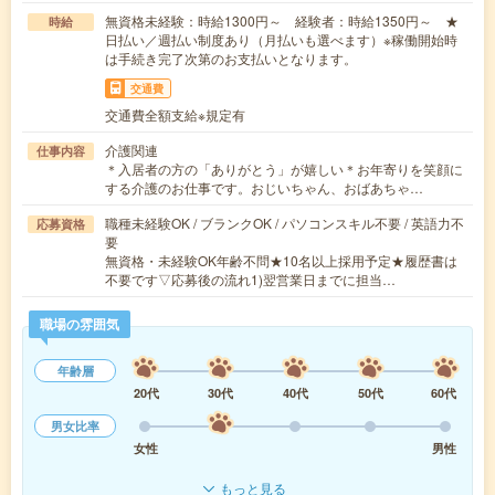
無資格未経験：時給1300円～ 経験者：時給1350円～ ★
時給
日払い／週払い制度あり（月払いも選べます）※稼働開始時
は手続き完了次第のお支払いとなります。
交通費
交通費全額支給※規定有
介護関連
仕事内容
＊入居者の方の「ありがとう」が嬉しい＊お年寄りを笑顔に
する介護のお仕事です。おじいちゃん、おばあちゃ…
職種未経験OK / ブランクOK / パソコンスキル不要 / 英語力不
応募資格
要
無資格・未経験OK年齢不問★10名以上採用予定★履歴書は
不要です▽応募後の流れ1)翌営業日までに担当…
職場の雰囲気
年齢層
20代
30代
40代
50代
60代
男女比率
女性
男性
もっと見る