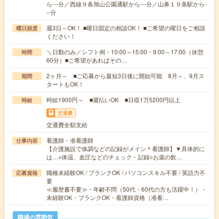
ら---分／西線９条旭山公園通駅から---分／山鼻１９条駅から-
--分
週3日～OK！ ■曜日固定の相談OK！ ■ご希望の曜日をご相談
曜日頻度
ください！
＼日勤のみ／シフト例・10:00～15:00・9:00～17:00（休憩
時間
60分）■ご希望があればその…
2ヶ月～ ■ご応募から最短3日後に開始可能 8月～、9月ス
期間
タートもOK！
時給1900円～ ■週払いOK ■日収1万5200円以上
時給
交通費
交通費全額支給
看護師・准看護師
仕事内容
【介護施設で体調などの記録がメイン＊看護師】▼具体的に
は…○体温、血圧などのチェック・記録○お薬の飲…
職種未経験OK / ブランクOK / パソコンスキル不要 / 英語力不
応募資格
要
≪履歴書不要≫・年齢不問（50代・60代の方も活躍中！）・
未経験OK・ブランクOK・看護師資格（准看…
職場の雰囲気