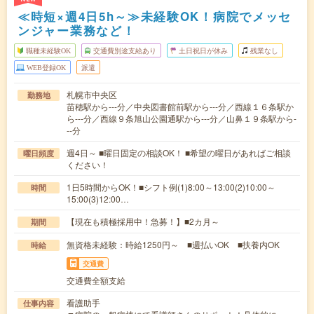
≪時短×週4日5h～≫未経験OK！病院でメッセ
ンジャー業務など！
職種未経験OK
交通費別途支給あり
土日祝日が休み
残業なし
WEB登録OK
派遣
札幌市中央区
勤務地
苗穂駅から---分／中央図書館前駅から---分／西線１６条駅か
ら---分／西線９条旭山公園通駅から---分／山鼻１９条駅から-
--分
週4日～ ■曜日固定の相談OK！ ■希望の曜日があればご相談
曜日頻度
ください！
1日5時間からOK！■シフト例(1)8:00～13:00(2)10:00～
時間
15:00(3)12:00…
【現在も積極採用中！急募！】■2カ月～
期間
無資格未経験：時給1250円～ ■週払いOK ■扶養内OK
時給
交通費
交通費全額支給
看護助手
仕事内容