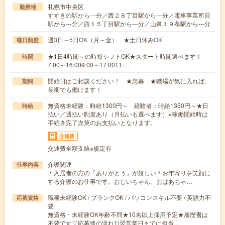
札幌市中央区
勤務地
すすきの駅から---分／西２８丁目駅から---分／電車事業所前
駅から---分／西１５丁目駅から---分／山鼻１９条駅から---分
週3日～5日OK（月～金） ★土日休みOK
曜日頻度
★1日4時間～の時短シフトOK★スタート時間選べます！
時間
7:00～16:009:00～17:0011:…
開始日はご相談ください！ ★急募 ★職場が気に入れば、
期間
長期でも働けます！
無資格未経験：時給1300円～ 経験者：時給1350円～★日
時給
払い／週払い制度あり（月払いも選べます）※稼働開始時は
手続き完了次第のお支払いとなります。
交通費
交通費全額支給※規定有
介護関連
仕事内容
＊入居者の方の「ありがとう」が嬉しい＊お年寄りを笑顔に
する介護のお仕事です。おじいちゃん、おばあちゃ…
職種未経験OK / ブランクOK / パソコンスキル不要 / 英語力不
応募資格
要
無資格・未経験OK年齢不問★10名以上採用予定★履歴書は
不要です▽応募後の流れ1)翌営業日までに担当…