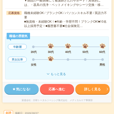
▼病院の一般病棟にて看護師さんのサポート！具体的に
は、・器具の洗浄・ベットメイキングやシーツ交換・移…
職種未経験OK / ブランクOK / パソコンスキル不要 / 英語力不
応募資格
要
■無資格・未経験OK！■年齢・学歴不問！ブランクOK!■10名
以上採用予定！■履歴書不要■社会保険完…
職場の雰囲気
年齢層
20代
30代
40代
50代
60代
男女比率
女性
男性
もっと見る
気になる!
応募へ進む
詳しく見る
派遣会社
日研トータルソーシング株式会社 メディカルケア事業部
未読
掲載日
2026/08/07