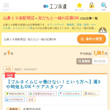
メニュー
気になる!
ログイン
検索
山鼻１９条駅周辺
×
友だちと一緒の応募OK
のお仕事一覧
山鼻１９条駅の派遣のお仕事情報です。
オフィスワーク・事務系
、
営業・販売・サー
ビス系
、
クリエイティブ系
などのお仕事を取り揃えています。友だちと一緒の応募OK
の条件の他に、
交通費別途支給あり
、
職種未経験OK
、
週4日勤務
などのこだわり条件
も取り揃えています。
条件の変更
山鼻１９条駅周辺 / 友だちと一緒の応募OK
9
1,361
全
件
平均時給:
円
時給順
新着順
未読
掲載日
2026/08/07
NEW
【フルタイムじゃ働けない！という方へ】週3
や時短もOK＊ケアスタッフ
職種未経験OK
交通費別途支給あり
土日祝日が休み
残業なし
WEB登録OK
派遣
札幌市中央区
勤務地