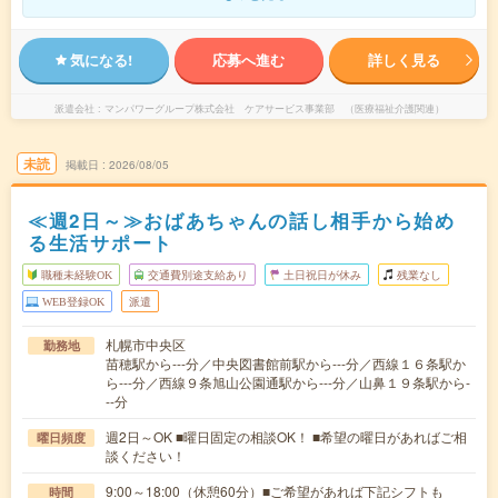
気になる!
応募へ進む
詳しく見る
派遣会社
マンパワーグループ株式会社 ケアサービス事業部 （医療福祉介護関連）
未読
掲載日
2026/08/05
≪週2日～≫おばあちゃんの話し相手から始め
る生活サポート
職種未経験OK
交通費別途支給あり
土日祝日が休み
残業なし
WEB登録OK
派遣
札幌市中央区
勤務地
苗穂駅から---分／中央図書館前駅から---分／西線１６条駅か
ら---分／西線９条旭山公園通駅から---分／山鼻１９条駅から-
--分
週2日～OK ■曜日固定の相談OK！ ■希望の曜日があればご相
曜日頻度
談ください！
9:00～18:00（休憩60分）■ご希望があれば下記シフトも
時間