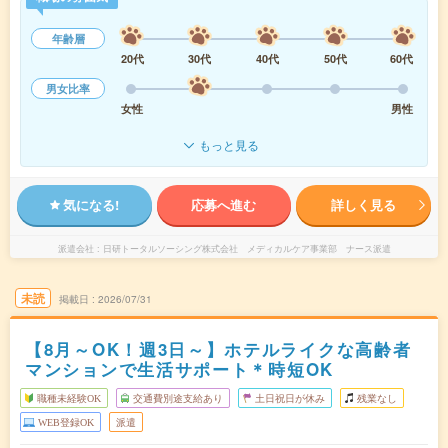
年齢層
20代
30代
40代
50代
60代
男女比率
女性
男性
もっと見る
気になる!
応募へ進む
詳しく見る
派遣会社
日研トータルソーシング株式会社 メディカルケア事業部 ナース派遣
未読
掲載日
2026/07/31
【8月～OK！週3日～】ホテルライクな高齢者
マンションで生活サポート＊時短OK
職種未経験OK
交通費別途支給あり
土日祝日が休み
残業なし
WEB登録OK
派遣