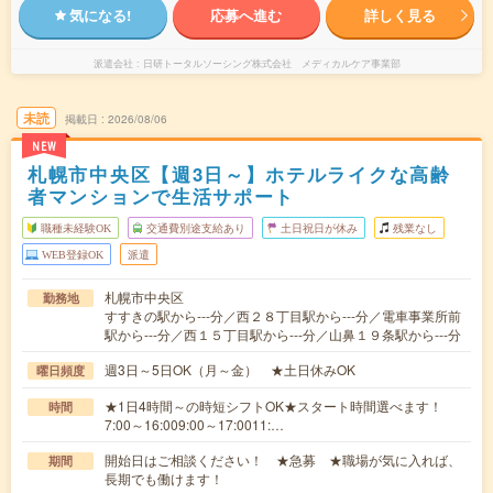
気になる!
応募へ進む
詳しく見る
派遣会社
日研トータルソーシング株式会社 メディカルケア事業部
未読
掲載日
2026/08/06
NEW
札幌市中央区【週3日～】ホテルライクな高齢
者マンションで生活サポート
職種未経験OK
交通費別途支給あり
土日祝日が休み
残業なし
WEB登録OK
派遣
札幌市中央区
勤務地
すすきの駅から---分／西２８丁目駅から---分／電車事業所前
駅から---分／西１５丁目駅から---分／山鼻１９条駅から---分
週3日～5日OK（月～金） ★土日休みOK
曜日頻度
★1日4時間～の時短シフトOK★スタート時間選べます！
時間
7:00～16:009:00～17:0011:…
開始日はご相談ください！ ★急募 ★職場が気に入れば、
期間
長期でも働けます！