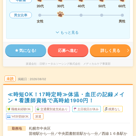
20代
30代
40代
50代
60代
男女比率
女性
男性
もっと見る
気になる!
応募へ進む
詳しく見る
派遣会社
日研トータルソーシング株式会社 メディカルケア事業部
未読
掲載日
2026/08/02
≪時短OK！17時定時≫体温・血圧の記録メイ
ン＊看護師資格で高時給1900円！
職種未経験OK
交通費別途支給あり
土日祝日が休み
残業なし
WEB登録OK
派遣
札幌市中央区
勤務地
苗穂駅から---分／中央図書館前駅から---分／西線１６条駅か