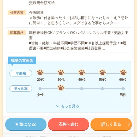
交通費全額支給
介護関連
仕事内容
≪散歩に付き添ったり、お話し相手になったり≫「え？意外
に簡単！」と思うくらい、スグできる仕事からスタ…
職種未経験OK / ブランクOK / パソコンスキル不要 / 英語力不
応募資格
要
■資格・経験・年齢不問■学歴不問■10名以上採用予定！■履
歴書不要■面談確約■社会保険完備■社員登用…
職場の雰囲気
年齢層
20代
30代
40代
50代
60代
男女比率
女性
男性
もっと見る
気になる!
応募へ進む
詳しく見る