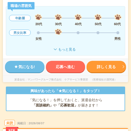
職場の雰囲気
年齢層
20代
30代
40代
50代
60代
男女比率
女性
男性
もっと見る
気になる!
応募へ進む
詳しく見る
派遣会社
マンパワーグループ株式会社 ケアサービス事業部 （医療福祉介護関連）
興味があったら「★気になる！」をタップ！
「気になる！」を押しておくと、派遣会社から
「面談確約」
や
「応募歓迎」
が届きます！
未読
掲載日
2026/08/07
NEW