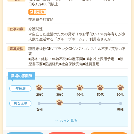
日収1万400円以上
交通費
交通費全額支給
介護関連
仕事内容
≪自立した生活のための見守りやお手伝い！≫お年寄りが少
人数で生活する「グループホーム」。利用者さんが…
職種未経験OK / ブランクOK / パソコンスキル不要 / 英語力不
応募資格
要
■資格・経験・年齢不問■学歴不問■10名以上採用予定！■履
歴書不要■面談確約■社会保険完備■社員登用…
職場の雰囲気
年齢層
20代
30代
40代
50代
60代
男女比率
女性
男性
もっと見る