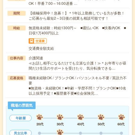
OK！早番 7:00～16:00遅番 …
【積極採用中！急募！】＊1年以上勤務している方が多数！
期間
ご応募から最短2～3日後の就業も相談可能です！
無資格未経験：時給1300円～ ■週払いOK ■扶養内OK ■
時給
日収1万400円以上
交通費
交通費全額支給
介護関連
仕事内容
≪お話し相手になるだけでも立派な介護！≫＊お年寄りが昼
間だけ生活のサポートを受けたり、気分転換できる…
職種未経験OK / ブランクOK / パソコンスキル不要 / 英語力不
応募資格
要
■無資格・未経験OK！■年齢・学歴不問！ブランクOK!■10名
以上採用予定！■履歴書不要■社会保険完…
職場の雰囲気
年齢層
20代
30代
40代
50代
60代
男女比率