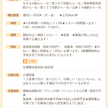
すすきの駅から---分／西２８丁目駅から---分／電車事業所前
駅から---分／西１５丁目駅から---分／山鼻１９条駅から---分
週3日～5日OK（月～金） ★土日休みOK
曜日頻度
★1日4時間～の時短シフトOK★スタート時間選べます！
時間
7:00～16:009:00～17:0011:…
開始日はご相談ください！ ★急募 ★職場が気に入れば、
期間
長期でも働けます！
無資格未経験：時給1300円～ 経験者：時給1350円～★日
時給
払い／週払い制度あり（月払いも選べます）※稼働開始時は
手続き完了次第のお支払いとなります。
交通費
交通費全額支給※規定有
介護関連
仕事内容
＊入居者の方の「ありがとう」が嬉しい＊おじいちゃん、お
ばあちゃんが暮らす施設での生活サポートをお任せ…
職種未経験OK / ブランクOK / パソコンスキル不要 / 英語力不
応募資格
要
無資格・未経験OK年齢不問★10名以上採用予定★履歴書は
不要です▽応募後の流れ1)翌営業日までに担当…