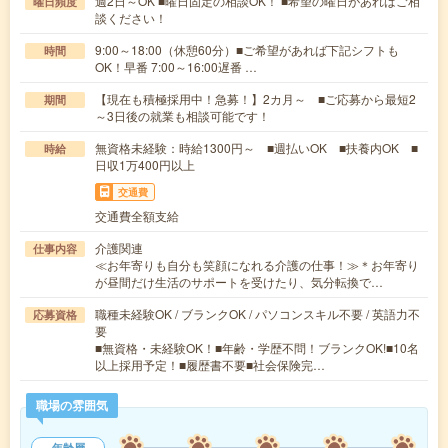
週2日～OK ■曜日固定の相談OK！ ■希望の曜日があればご相
曜日頻度
談ください！
9:00～18:00（休憩60分）■ご希望があれば下記シフトも
時間
OK！早番 7:00～16:00遅番 …
【現在も積極採用中！急募！】2カ月～ ■ご応募から最短2
期間
～3日後の就業も相談可能です！
無資格未経験：時給1300円～ ■週払いOK ■扶養内OK ■
時給
日収1万400円以上
交通費
交通費全額支給
介護関連
仕事内容
≪お年寄りも自分も笑顔になれる介護の仕事！≫＊お年寄り
が昼間だけ生活のサポートを受けたり、気分転換で…
職種未経験OK / ブランクOK / パソコンスキル不要 / 英語力不
応募資格
要
■無資格・未経験OK！■年齢・学歴不問！ブランクOK!■10名
以上採用予定！■履歴書不要■社会保険完…
職場の雰囲気
年齢層