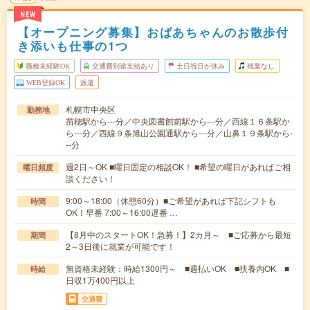
NEW
【オープニング募集】おばあちゃんのお散歩付
き添いも仕事の1つ
職種未経験OK
交通費別途支給あり
土日祝日が休み
残業なし
WEB登録OK
派遣
札幌市中央区
勤務地
苗穂駅から---分／中央図書館前駅から---分／西線１６条駅か
ら---分／西線９条旭山公園通駅から---分／山鼻１９条駅から-
--分
週2日～OK ■曜日固定の相談OK！ ■希望の曜日があればご相
曜日頻度
談ください！
9:00～18:00（休憩60分）■ご希望があれば下記シフトも
時間
OK！早番 7:00～16:00遅番 …
【8月中のスタートOK！急募！】2カ月～ ■ご応募から最短
期間
2～3日後に就業が可能です！
無資格未経験：時給1300円～ ■週払いOK ■扶養内OK ■
時給
日収1万400円以上
交通費