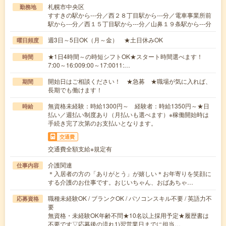
札幌市中央区
勤務地
すすきの駅から---分／西２８丁目駅から---分／電車事業所前
駅から---分／西１５丁目駅から---分／山鼻１９条駅から---分
週3日～5日OK（月～金） ★土日休みOK
曜日頻度
★1日4時間～の時短シフトOK★スタート時間選べます！
時間
7:00～16:009:00～17:0011:…
開始日はご相談ください！ ★急募 ★職場が気に入れば、
期間
長期でも働けます！
無資格未経験：時給1300円～ 経験者：時給1350円～★日
時給
払い／週払い制度あり（月払いも選べます）※稼働開始時は
手続き完了次第のお支払いとなります。
交通費
交通費全額支給※規定有
介護関連
仕事内容
＊入居者の方の「ありがとう」が嬉しい＊お年寄りを笑顔に
する介護のお仕事です。おじいちゃん、おばあちゃ…
職種未経験OK / ブランクOK / パソコンスキル不要 / 英語力不
応募資格
要
無資格・未経験OK年齢不問★10名以上採用予定★履歴書は
不要です▽応募後の流れ1)翌営業日までに担当…