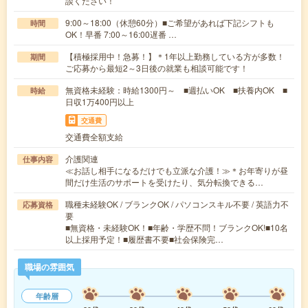
談ください！
9:00～18:00（休憩60分）■ご希望があれば下記シフトも
時間
OK！早番 7:00～16:00遅番 …
【積極採用中！急募！】＊1年以上勤務している方が多数！
期間
ご応募から最短2～3日後の就業も相談可能です！
無資格未経験：時給1300円～ ■週払いOK ■扶養内OK ■
時給
日収1万400円以上
交通費
交通費全額支給
介護関連
仕事内容
≪お話し相手になるだけでも立派な介護！≫＊お年寄りが昼
間だけ生活のサポートを受けたり、気分転換できる…
職種未経験OK / ブランクOK / パソコンスキル不要 / 英語力不
応募資格
要
■無資格・未経験OK！■年齢・学歴不問！ブランクOK!■10名
以上採用予定！■履歴書不要■社会保険完…
職場の雰囲気
年齢層