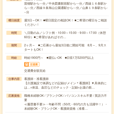
苗穂駅から---分／中央図書館前駅から---分／西線１６条駅か
ら---分／西線９条旭山公園通駅から---分／山鼻１９条駅から-
--分
週3日～OK！ ■曜日固定の相談OK！ ■ご希望の曜日をご相談
曜日頻度
ください！
＼日勤のみ／シフト例・10:00～15:00・9:00～17:00（休憩
時間
60分）■ご希望があればその…
2ヶ月～ ■ご応募から最短3日後に開始可能 8月～、9月ス
期間
タートもOK！
時給1900円～ ■週払いOK ■日収1万5200円以上
時給
交通費
交通費全額支給
看護師・准看護師
仕事内容
【介護施設で体調などの記録がメイン＊看護師】▼具体的に
は…○体温、血圧などのチェック・記録○お薬の飲…
職種未経験OK / ブランクOK / パソコンスキル不要 / 英語力不
応募資格
要
≪履歴書不要≫・年齢不問（50代・60代の方も活躍中！）・
未経験OK・ブランクOK・看護師資格（准看…