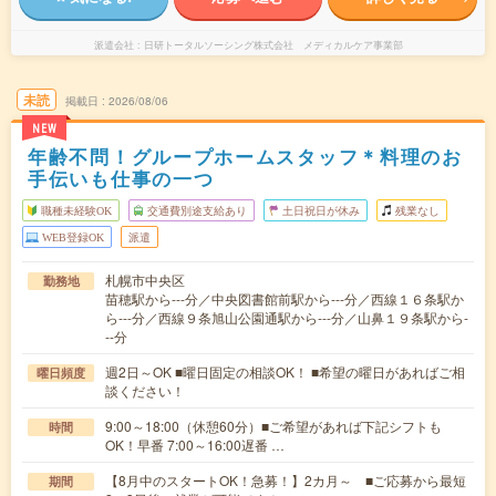
派遣会社
日研トータルソーシング株式会社 メディカルケア事業部
未読
掲載日
2026/08/06
NEW
年齢不問！グループホームスタッフ＊料理のお
手伝いも仕事の一つ
職種未経験OK
交通費別途支給あり
土日祝日が休み
残業なし
WEB登録OK
派遣
札幌市中央区
勤務地
苗穂駅から---分／中央図書館前駅から---分／西線１６条駅か
ら---分／西線９条旭山公園通駅から---分／山鼻１９条駅から-
--分
週2日～OK ■曜日固定の相談OK！ ■希望の曜日があればご相
曜日頻度
談ください！
9:00～18:00（休憩60分）■ご希望があれば下記シフトも
時間
OK！早番 7:00～16:00遅番 …
【8月中のスタートOK！急募！】2カ月～ ■ご応募から最短
期間