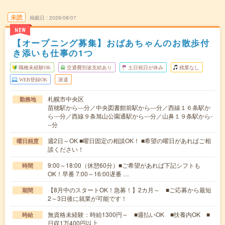
未読
掲載日
2026/08/07
NEW
【オープニング募集】おばあちゃんのお散歩付
き添いも仕事の1つ
職種未経験OK
交通費別途支給あり
土日祝日が休み
残業なし
WEB登録OK
派遣
札幌市中央区
勤務地
苗穂駅から---分／中央図書館前駅から---分／西線１６条駅か
ら---分／西線９条旭山公園通駅から---分／山鼻１９条駅から-
--分
週2日～OK ■曜日固定の相談OK！ ■希望の曜日があればご相
曜日頻度
談ください！
9:00～18:00（休憩60分）■ご希望があれば下記シフトも
時間
OK！早番 7:00～16:00遅番 …
【8月中のスタートOK！急募！】2カ月～ ■ご応募から最短
期間
2～3日後に就業が可能です！
無資格未経験：時給1300円～ ■週払いOK ■扶養内OK ■
時給
日収1万400円以上