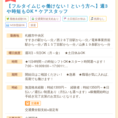
【フルタイムじゃ働けない！という方へ】週3
や時短もOK＊ケアスタッフ
職種未経験OK
交通費別途支給あり
土日祝日が休み
残業なし
WEB登録OK
派遣
札幌市中央区
勤務地
すすきの駅から---分／西２８丁目駅から---分／電車事業所前
駅から---分／西１５丁目駅から---分／山鼻１９条駅から---分
週3日～5日OK（月～金） ★土日休みOK
曜日頻度
★1日4時間～の時短シフトOK★スタート時間選べます！
時間
7:00～16:009:00～17:0011:…
開始日はご相談ください！ ★急募 ★職場が気に入れば、
期間
長期でも働けます！
無資格未経験：時給1300円～ 経験者：時給1350円～★日
時給
払い／週払い制度あり（月払いも選べます）※稼働開始時は
手続き完了次第のお支払いとなります。
交通費
交通費全額支給※規定有
介護関連