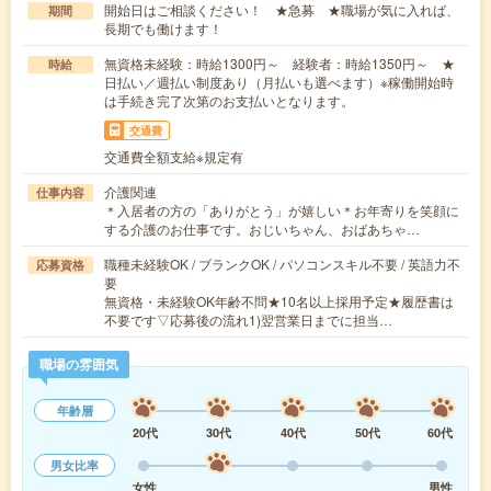
開始日はご相談ください！ ★急募 ★職場が気に入れば、
期間
長期でも働けます！
無資格未経験：時給1300円～ 経験者：時給1350円～ ★
時給
日払い／週払い制度あり（月払いも選べます）※稼働開始時
は手続き完了次第のお支払いとなります。
交通費
交通費全額支給※規定有
介護関連
仕事内容
＊入居者の方の「ありがとう」が嬉しい＊お年寄りを笑顔に
する介護のお仕事です。おじいちゃん、おばあちゃ…
職種未経験OK / ブランクOK / パソコンスキル不要 / 英語力不
応募資格
要
無資格・未経験OK年齢不問★10名以上採用予定★履歴書は
不要です▽応募後の流れ1)翌営業日までに担当…
職場の雰囲気
年齢層
20代
30代
40代
50代
60代
男女比率
女性
男性