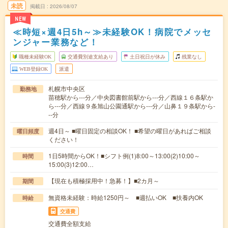
未読
掲載日
2026/08/07
NEW
≪時短×週4日5h～≫未経験OK！病院でメッセ
ンジャー業務など！
職種未経験OK
交通費別途支給あり
土日祝日が休み
残業なし
WEB登録OK
派遣
札幌市中央区
勤務地
苗穂駅から---分／中央図書館前駅から---分／西線１６条駅か
ら---分／西線９条旭山公園通駅から---分／山鼻１９条駅から-
--分
週4日～ ■曜日固定の相談OK！ ■希望の曜日があればご相談
曜日頻度
ください！
1日5時間からOK！■シフト例(1)8:00～13:00(2)10:00～
時間
15:00(3)12:00…
【現在も積極採用中！急募！】■2カ月～
期間
無資格未経験：時給1250円～ ■週払いOK ■扶養内OK
時給
交通費
交通費全額支給