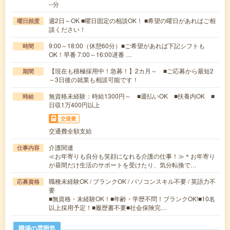
--分
週2日～OK ■曜日固定の相談OK！ ■希望の曜日があればご相
曜日頻度
談ください！
9:00～18:00（休憩60分）■ご希望があれば下記シフトも
時間
OK！早番 7:00～16:00遅番 …
【現在も積極採用中！急募！】2カ月～ ■ご応募から最短2
期間
～3日後の就業も相談可能です！
無資格未経験：時給1300円～ ■週払いOK ■扶養内OK ■
時給
日収1万400円以上
交通費
交通費全額支給
介護関連
仕事内容
≪お年寄りも自分も笑顔になれる介護の仕事！≫＊お年寄り
が昼間だけ生活のサポートを受けたり、気分転換で…
職種未経験OK / ブランクOK / パソコンスキル不要 / 英語力不
応募資格
要
■無資格・未経験OK！■年齢・学歴不問！ブランクOK!■10名
以上採用予定！■履歴書不要■社会保険完…
職場の雰囲気