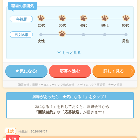
職場の雰囲気
年齢層
20代
30代
40代
50代
60代
男女比率
女性
男性
もっと見る
気になる!
応募へ進む
詳しく見る
派遣会社
日研トータルソーシング株式会社 メディカルケア事業部 ナース派遣
興味があったら「★気になる！」をタップ！
「気になる！」を押しておくと、派遣会社から
「面談確約」
や
「応募歓迎」
が届きます！
未読
掲載日
2026/08/07
NEW