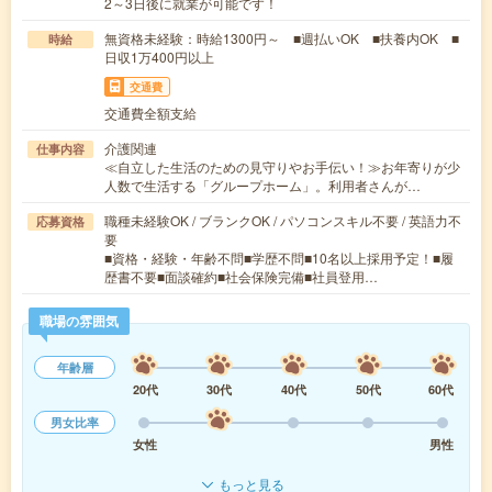
2～3日後に就業が可能です！
無資格未経験：時給1300円～ ■週払いOK ■扶養内OK ■
時給
日収1万400円以上
交通費
交通費全額支給
介護関連
仕事内容
≪自立した生活のための見守りやお手伝い！≫お年寄りが少
人数で生活する「グループホーム」。利用者さんが…
職種未経験OK / ブランクOK / パソコンスキル不要 / 英語力不
応募資格
要
■資格・経験・年齢不問■学歴不問■10名以上採用予定！■履
歴書不要■面談確約■社会保険完備■社員登用…
職場の雰囲気
年齢層
20代
30代
40代
50代
60代
男女比率
女性
男性
もっと見る