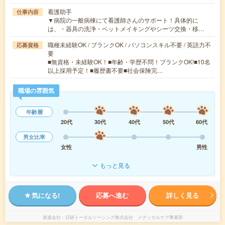
看護助手
仕事内容
▼病院の一般病棟にて看護師さんのサポート！具体的に
は、・器具の洗浄・ベットメイキングやシーツ交換・移…
職種未経験OK / ブランクOK / パソコンスキル不要 / 英語力不
応募資格
要
■無資格・未経験OK！■年齢・学歴不問！ブランクOK!■10名
以上採用予定！■履歴書不要■社会保険完…
職場の雰囲気
年齢層
20代
30代
40代
50代
60代
男女比率
女性
男性
もっと見る
気になる!
応募へ進む
詳しく見る
派遣会社
日研トータルソーシング株式会社 メディカルケア事業部