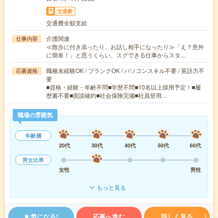
交通費
交通費全額支給
介護関連
仕事内容
≪散歩に付き添ったり、お話し相手になったり≫「え？意外
に簡単！」と思うくらい、スグできる仕事からスタ…
職種未経験OK / ブランクOK / パソコンスキル不要 / 英語力不
応募資格
要
■資格・経験・年齢不問■学歴不問■10名以上採用予定！■履
歴書不要■面談確約■社会保険完備■社員登用…
職場の雰囲気
年齢層
20代
30代
40代
50代
60代
男女比率
女性
男性
もっと見る
気になる!
応募へ進む
詳しく見る