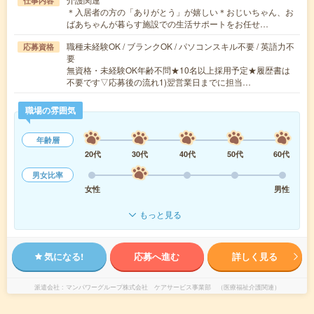
仕事内容
＊入居者の方の「ありがとう」が嬉しい＊おじいちゃん、お
ばあちゃんが暮らす施設での生活サポートをお任せ…
職種未経験OK / ブランクOK / パソコンスキル不要 / 英語力不
応募資格
要
無資格・未経験OK年齢不問★10名以上採用予定★履歴書は
不要です▽応募後の流れ1)翌営業日までに担当…
職場の雰囲気
年齢層
20代
30代
40代
50代
60代
男女比率
女性
男性
もっと見る
気になる!
応募へ進む
詳しく見る
派遣会社
マンパワーグループ株式会社 ケアサービス事業部 （医療福祉介護関連）