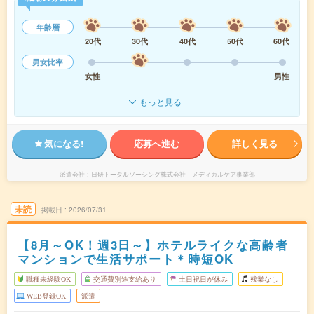
年齢層
20代
30代
40代
50代
60代
男女比率
女性
男性
もっと見る
気になる!
応募へ進む
詳しく見る
派遣会社
日研トータルソーシング株式会社 メディカルケア事業部
未読
掲載日
2026/07/31
【8月～OK！週3日～】ホテルライクな高齢者
マンションで生活サポート＊時短OK
職種未経験OK
交通費別途支給あり
土日祝日が休み
残業なし
WEB登録OK
派遣