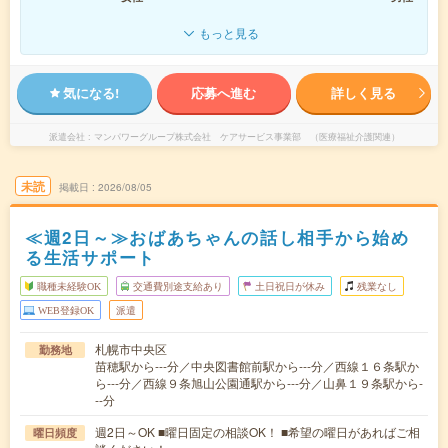
もっと見る
気になる!
応募へ進む
詳しく見る
派遣会社
マンパワーグループ株式会社 ケアサービス事業部 （医療福祉介護関連）
未読
掲載日
2026/08/05
≪週2日～≫おばあちゃんの話し相手から始め
る生活サポート
職種未経験OK
交通費別途支給あり
土日祝日が休み
残業なし
WEB登録OK
派遣
札幌市中央区
勤務地
苗穂駅から---分／中央図書館前駅から---分／西線１６条駅か
ら---分／西線９条旭山公園通駅から---分／山鼻１９条駅から-
--分
週2日～OK ■曜日固定の相談OK！ ■希望の曜日があればご相
曜日頻度