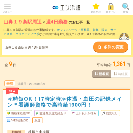
メニュー
気になる!
ログイン
検索
山鼻１９条駅周辺
×
週4日勤務
のお仕事一覧
山鼻１９条駅の派遣のお仕事情報です。
オフィスワーク・事務系
、
営業・販売・サー
ビス系
、
クリエイティブ系
などのお仕事を取り揃えています。週4日勤務の条件の他
に、
交通費別途支給あり
、
職種未経験OK
、
友だちと一緒の応募OK
などのこだわり条
件も取り揃えています。
条件の変更
山鼻１９条駅周辺 / 週4日勤務
9
1,361
全
件
平均時給:
円
時給順
新着順
未読
掲載日
2026/08/09
NEW
≪時短OK！17時定時≫体温・血圧の記録メイ
ン＊看護師資格で高時給1900円！
職種未経験OK
交通費別途支給あり
土日祝日が休み
残業なし
WEB登録OK
派遣
札幌市中央区
勤務地