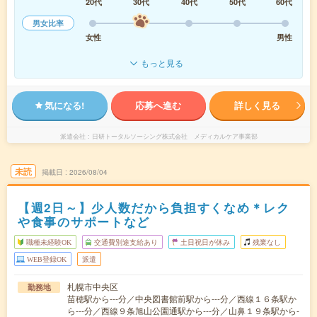
20代
30代
40代
50代
60代
男女比率
女性
男性
もっと見る
気になる!
応募へ進む
詳しく見る
派遣会社
日研トータルソーシング株式会社 メディカルケア事業部
未読
掲載日
2026/08/04
【週2日～】少人数だから負担すくなめ＊レク
や食事のサポートなど
職種未経験OK
交通費別途支給あり
土日祝日が休み
残業なし
WEB登録OK
派遣
札幌市中央区
勤務地
苗穂駅から---分／中央図書館前駅から---分／西線１６条駅か
ら---分／西線９条旭山公園通駅から---分／山鼻１９条駅から-