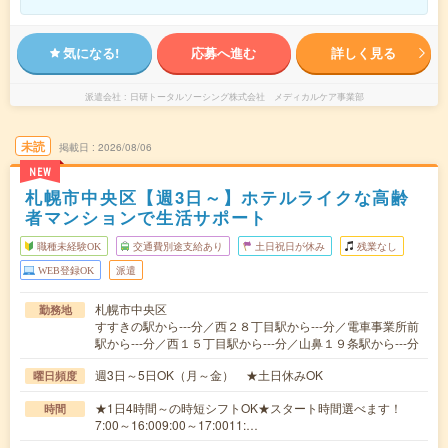
気になる!
応募へ進む
詳しく見る
派遣会社
日研トータルソーシング株式会社 メディカルケア事業部
未読
掲載日
2026/08/06
NEW
札幌市中央区【週3日～】ホテルライクな高齢
者マンションで生活サポート
職種未経験OK
交通費別途支給あり
土日祝日が休み
残業なし
WEB登録OK
派遣
札幌市中央区
勤務地
すすきの駅から---分／西２８丁目駅から---分／電車事業所前
駅から---分／西１５丁目駅から---分／山鼻１９条駅から---分
週3日～5日OK（月～金） ★土日休みOK
曜日頻度
★1日4時間～の時短シフトOK★スタート時間選べます！
時間
7:00～16:009:00～17:0011:…