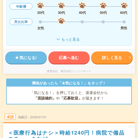
年齢層
20代
30代
40代
50代
60代
男女比率
女性
男性
もっと見る
気になる!
応募へ進む
詳しく見る
派遣会社
株式会社ニッソーネット
興味があったら「★気になる！」をタップ！
「気になる！」を押しておくと、派遣会社から
「面談確約」
や
「応募歓迎」
が届きます！
未読
掲載日
2026/07/31
＜医療行為はナシ＞時給1240円！病院で備品