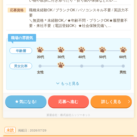
職種未経験OK / ブランクOK / パソコンスキル不要 / 英語力不
応募資格
要
＼無資格＊未経験OK／★年齢不問・ブランクOK★履歴書不
要・来社不要（電話登録OK）★社会保険完備＼…
職場の雰囲気
年齢層
20代
30代
40代
50代
60代
男女比率
女性
男性
もっと見る
気になる!
応募へ進む
詳しく見る
派遣会社
株式会社ニッソーネット
未読
掲載日
2026/07/29