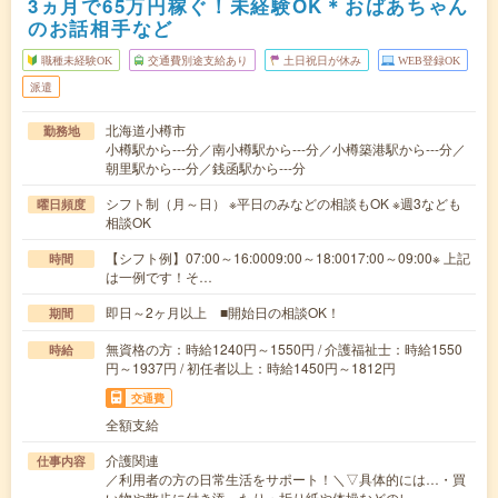
3ヵ月で65万円稼ぐ！未経験OK＊おばあちゃん
のお話相手など
職種未経験OK
交通費別途支給あり
土日祝日が休み
WEB登録OK
派遣
北海道小樽市
勤務地
小樽駅から---分／南小樽駅から---分／小樽築港駅から---分／
朝里駅から---分／銭函駅から---分
シフト制（月～日） ※平日のみなどの相談もOK ※週3なども
曜日頻度
相談OK
【シフト例】07:00～16:0009:00～18:0017:00～09:00※ 上記
時間
は一例です！そ…
即日～2ヶ月以上 ■開始日の相談OK！
期間
無資格の方：時給1240円～1550円 / 介護福祉士：時給1550
時給
円～1937円 / 初任者以上：時給1450円～1812円
交通費
全額支給
介護関連
仕事内容
／利用者の方の日常生活をサポート！＼▽具体的には…・買
い物や散歩に付き添ったり・折り紙や体操などのレ…