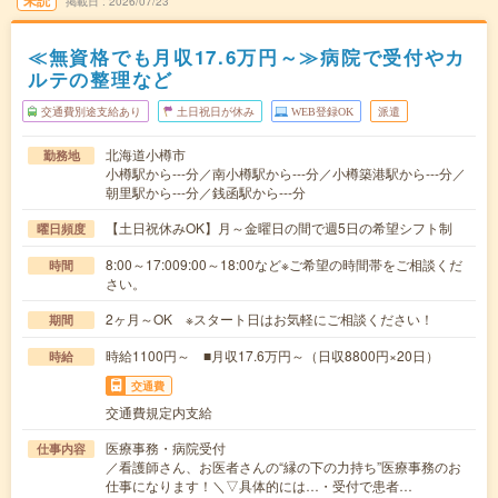
未読
掲載日
2026/07/23
≪無資格でも月収17.6万円～≫病院で受付やカ
ルテの整理など
交通費別途支給あり
土日祝日が休み
WEB登録OK
派遣
北海道小樽市
勤務地
小樽駅から---分／南小樽駅から---分／小樽築港駅から---分／
朝里駅から---分／銭函駅から---分
【土日祝休みOK】月～金曜日の間で週5日の希望シフト制
曜日頻度
8:00～17:009:00～18:00など※ご希望の時間帯をご相談くだ
時間
さい。
2ヶ月～OK ※スタート日はお気軽にご相談ください！
期間
時給1100円～ ■月収17.6万円～（日収8800円×20日）
時給
交通費
交通費規定内支給
医療事務・病院受付
仕事内容
／看護師さん、お医者さんの“縁の下の力持ち”医療事務のお
仕事になります！＼▽具体的には…・受付で患者…