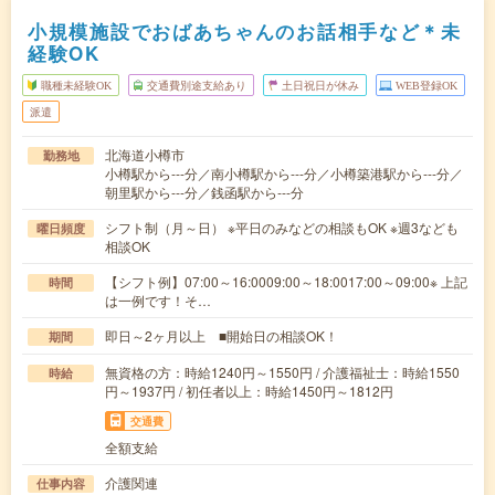
小規模施設でおばあちゃんのお話相手など＊未
経験OK
職種未経験OK
交通費別途支給あり
土日祝日が休み
WEB登録OK
派遣
北海道小樽市
勤務地
小樽駅から---分／南小樽駅から---分／小樽築港駅から---分／
朝里駅から---分／銭函駅から---分
シフト制（月～日） ※平日のみなどの相談もOK ※週3なども
曜日頻度
相談OK
【シフト例】07:00～16:0009:00～18:0017:00～09:00※ 上記
時間
は一例です！そ…
即日～2ヶ月以上 ■開始日の相談OK！
期間
無資格の方：時給1240円～1550円 / 介護福祉士：時給1550
時給
円～1937円 / 初任者以上：時給1450円～1812円
交通費
全額支給
介護関連
仕事内容