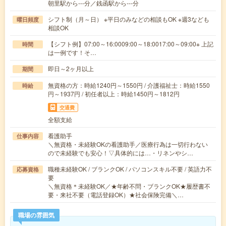
朝里駅から---分／銭函駅から---分
シフト制（月～日） ※平日のみなどの相談もOK ※週3なども
曜日頻度
相談OK
【シフト例】07:00～16:0009:00～18:0017:00～09:00※ 上記
時間
は一例です！そ…
即日～2ヶ月以上
期間
無資格の方：時給1240円～1550円 / 介護福祉士：時給1550
時給
円～1937円 / 初任者以上：時給1450円～1812円
交通費
全額支給
看護助手
仕事内容
＼無資格・未経験OKの看護助手／医療行為は一切行わない
ので未経験でも安心！▽具体的には…・リネンやシ…
職種未経験OK / ブランクOK / パソコンスキル不要 / 英語力不
応募資格
要
＼無資格＊未経験OK／★年齢不問・ブランクOK★履歴書不
要・来社不要（電話登録OK）★社会保険完備＼…
職場の雰囲気