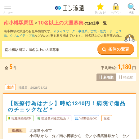
メニュー
気になる!
ログイン
検索
南小樽駅周辺
×
10名以上の大量募集
のお仕事一覧
南小樽駅の派遣のお仕事情報です。
オフィスワーク・事務系
、
営業・販売・サービス
系
、
クリエイティブ系
などのお仕事を取り揃えています。10名以上の大量募集の条件
の他に、
交通費別途支給あり
、
職種未経験OK
、
友だちと一緒の応募OK
などのこだわ
り条件も取り揃えています。
条件の変更
南小樽駅周辺 / 10名以上の大量募集
5
1,180
全
件
平均時給:
円
時給順
新着順
未読
掲載日
2026/08/02
【医療行為はナシ】時給1240円！病院で備品
のチェックなど＊
職種未経験OK
交通費別途支給あり
WEB登録OK
派遣
北海道小樽市
勤務地
小樽駅から---分／南小樽駅から---分／小樽築港駅から---分／