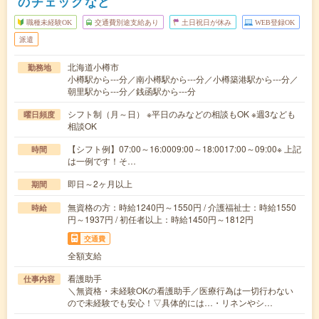
のチェックなど
職種未経験OK
交通費別途支給あり
土日祝日が休み
WEB登録OK
派遣
北海道小樽市
勤務地
小樽駅から---分／南小樽駅から---分／小樽築港駅から---分／
朝里駅から---分／銭函駅から---分
シフト制（月～日） ※平日のみなどの相談もOK ※週3なども
曜日頻度
相談OK
【シフト例】07:00～16:0009:00～18:0017:00～09:00※ 上記
時間
は一例です！そ…
即日～2ヶ月以上
期間
無資格の方：時給1240円～1550円 / 介護福祉士：時給1550
時給
円～1937円 / 初任者以上：時給1450円～1812円
交通費
全額支給
看護助手
仕事内容
＼無資格・未経験OKの看護助手／医療行為は一切行わない
ので未経験でも安心！▽具体的には…・リネンやシ…