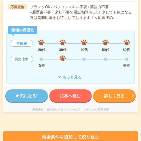
ブランクOK / パソコンスキル不要 / 英語力不要
応募資格
※履歴書不要・来社不要で電話相談もOK！少しでも気になる
方は是非応募をお待ちしております！＼応募後の…
職場の雰囲気
年齢層
20代
30代
40代
50代
60代
男女比率
女性
男性
もっと見る
気になる!
応募へ進む
詳しく見る
派遣会社
株式会社スタッフサービス メディカル事業本部
検索条件を追加して絞り込む