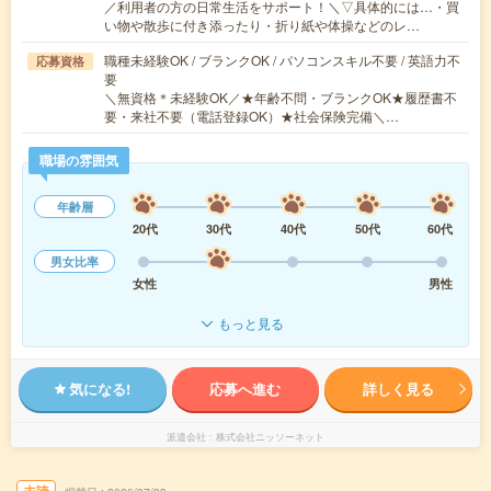
／利用者の方の日常生活をサポート！＼▽具体的には…・買
い物や散歩に付き添ったり・折り紙や体操などのレ…
職種未経験OK / ブランクOK / パソコンスキル不要 / 英語力不
応募資格
要
＼無資格＊未経験OK／★年齢不問・ブランクOK★履歴書不
要・来社不要（電話登録OK）★社会保険完備＼…
職場の雰囲気
年齢層
20代
30代
40代
50代
60代
男女比率
女性
男性
もっと見る
気になる!
応募へ進む
詳しく見る
派遣会社
株式会社ニッソーネット