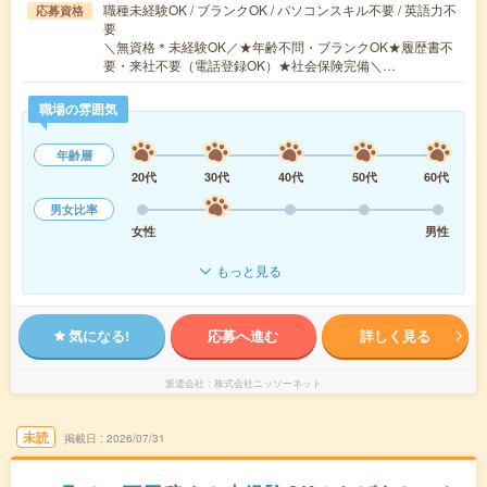
職種未経験OK / ブランクOK / パソコンスキル不要 / 英語力不
応募資格
要
＼無資格＊未経験OK／★年齢不問・ブランクOK★履歴書不
要・来社不要（電話登録OK）★社会保険完備＼…
職場の雰囲気
年齢層
20代
30代
40代
50代
60代
男女比率
女性
男性
もっと見る
気になる!
応募へ進む
詳しく見る
派遣会社
株式会社ニッソーネット
未読
掲載日
2026/07/31