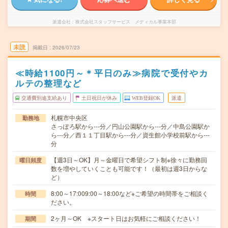
派遣会社
株式会社スタッフサービス メディカル事業本部
未読
掲載日
2026/07/23
≪時給1100円～＊平日のみ≫病院で受付やカ
ルテの整理など
交通費別途支給あり
土日祝日が休み
WEB登録OK
派遣
札幌市中央区
勤務地
さっぽろ駅から---分／円山公園駅から---分／中島公園駅か
ら---分／西１１丁目駅から---分／資生館小学校前駅から---
分
【週3日～OK】月～金曜日で希望シフト制※徐々に勤務回
曜日頻度
数を増やしていくことも可能です！（最初は週3日からな
ど）
8:00～17:009:00～18:00など※ご希望の時間帯をご相談く
時間
ださい。
2ヶ月～OK ※スタート日はお気軽にご相談ください！
期間