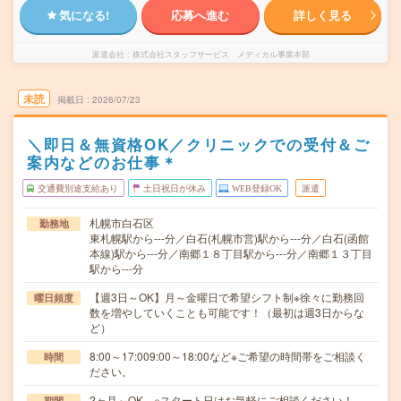
気になる!
応募へ進む
詳しく見る
派遣会社
株式会社スタッフサービス メディカル事業本部
未読
掲載日
2026/07/23
＼即日＆無資格OK／クリニックでの受付＆ご
案内などのお仕事＊
交通費別途支給あり
土日祝日が休み
WEB登録OK
派遣
札幌市白石区
勤務地
東札幌駅から---分／白石(札幌市営)駅から---分／白石(函館
本線)駅から---分／南郷１８丁目駅から---分／南郷１３丁目
駅から---分
【週3日～OK】月～金曜日で希望シフト制※徐々に勤務回
曜日頻度
数を増やしていくことも可能です！（最初は週3日からな
ど）
8:00～17:009:00～18:00など※ご希望の時間帯をご相談く
時間
ださい。
2ヶ月～OK ※スタート日はお気軽にご相談ください！
期間