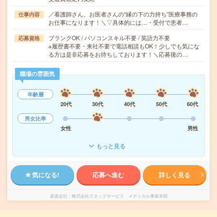
／看護師さん、お医者さんの“縁の下の力持ち”医療事務の
仕事内容
お仕事になります！＼▽具体的には…・受付で患者…
ブランクOK / パソコンスキル不要 / 英語力不要
応募資格
※履歴書不要・来社不要で電話相談もOK！少しでも気にな
る方は是非応募をお待ちしております！＼応募後の…
職場の雰囲気
年齢層
20代
30代
40代
50代
60代
男女比率
女性
男性
もっと見る
気になる!
応募へ進む
詳しく見る
派遣会社
株式会社スタッフサービス メディカル事業本部