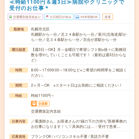
≪時給1100円＆週3日≫病院やクリニックで
受付のお仕事＊
交通費別途支給あり
土日祝日が休み
WEB登録OK
派遣
札幌市北区
勤務地
札幌駅から---分／北２４条駅から---分／新川(北海道)駅か
ら---分／北３４条駅から---分／百合が原駅から---分
【週3日～OK】月～金曜日で希望シフト制※徐々に勤務回
曜日頻度
数を増やしていくことも可能です！（最初は週3日からな
ど）
8:00～17:009:00～18:00など※ご希望の時間帯をご相談く
時間
ださい。
2ヶ月～OK ※スタート日はお気軽にご相談ください！
期間
時給1100円～
時給
交通費
交通費規定内支給
／看護師さん、お医者さんの“縁の下の力持ち”医療事務の
仕事内容
お仕事になります！＼▽具体的には…・受付で患者…
ブランクOK / パソコンスキル不要 / 英語力不要
応募資格