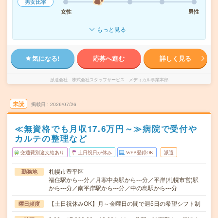
男女比率
女性
男性
もっと見る
気になる!
応募へ進む
詳しく見る
派遣会社
株式会社スタッフサービス メディカル事業本部
未読
掲載日
2026/07/26
≪無資格でも月収17.6万円～≫病院で受付や
カルテの整理など
交通費別途支給あり
土日祝日が休み
WEB登録OK
派遣
札幌市豊平区
勤務地
福住駅から---分／月寒中央駅から---分／平岸(札幌市営)駅
から---分／南平岸駅から---分／中の島駅から---分
【土日祝休みOK】月～金曜日の間で週5日の希望シフト制
曜日頻度