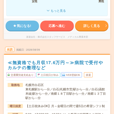
女性
男性
もっと見る
気になる!
応募へ進む
詳しく見る
派遣会社
株式会社スタッフサービス メディカル事業本部
未読
掲載日
2026/08/09
≪無資格でも月収17.6万円～≫病院で受付や
カルテの整理など
交通費別途支給あり
土日祝日が休み
WEB登録OK
派遣
札幌市白石区
勤務地
東札幌駅から---分／白石(札幌市営)駅から---分／白石(函館
本線)駅から---分／南郷１８丁目駅から---分／南郷１３丁目
駅から---分
【土日祝休みOK】月～金曜日の間で週5日の希望シフト制
曜日頻度