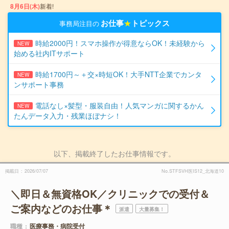
8月6日(木)
新着!
お仕事
★
トピックス
事務局注目の
時給2000円！スマホ操作が得意ならOK！未経験から
NEW
始める社内ITサポート
時給1700円～＋交×時短OK！大手NTT企業でカンタ
NEW
ンサポート事務
電話なし×髪型・服装自由！人気マンガに関するかん
NEW
たんデータ入力・残業ほぼナシ！
以下、掲載終了したお仕事情報です。
掲載日
2026/07/07
No.STFSVH医IS12_北海道10
＼即日＆無資格OK／クリニックでの受付＆
ご案内などのお仕事＊
派遣
大量募集！
職種
医療事務・病院受付