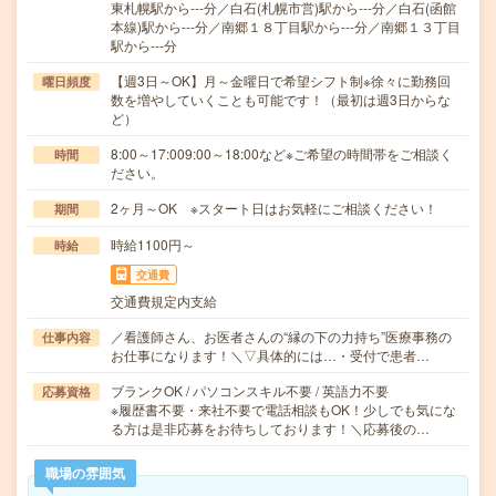
東札幌駅から---分／白石(札幌市営)駅から---分／白石(函館
本線)駅から---分／南郷１８丁目駅から---分／南郷１３丁目
駅から---分
【週3日～OK】月～金曜日で希望シフト制※徐々に勤務回
曜日頻度
数を増やしていくことも可能です！（最初は週3日からな
ど）
8:00～17:009:00～18:00など※ご希望の時間帯をご相談く
時間
ださい。
2ヶ月～OK ※スタート日はお気軽にご相談ください！
期間
時給1100円～
時給
交通費
交通費規定内支給
／看護師さん、お医者さんの“縁の下の力持ち”医療事務の
仕事内容
お仕事になります！＼▽具体的には…・受付で患者…
ブランクOK / パソコンスキル不要 / 英語力不要
応募資格
※履歴書不要・来社不要で電話相談もOK！少しでも気にな
る方は是非応募をお待ちしております！＼応募後の…
職場の雰囲気