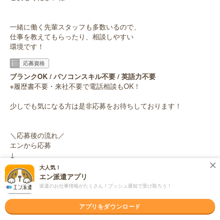
一緒に働く先輩スタッフも多数いるので、
仕事を教えてもらったり、相談しやすい
環境です！
応募資格
ブランクOK / パソコンスキル不要 / 英語力不要
※履歴書不要・来社不要で電話相談もOK！
少しでも気になる方は是非応募をお待ちしております！
＼応募後の流れ／
エンから応募
↓
弊社からメールでご連絡
大人気！
↓
エン派遣アプリ
WEB登録or来社登録を選択
派遣のお仕事情報がたくさん！プッシュ通知で受け取ろう！
↓
登録時にご希望をお伺いしお仕事の紹介
アプリをダウンロード
↓