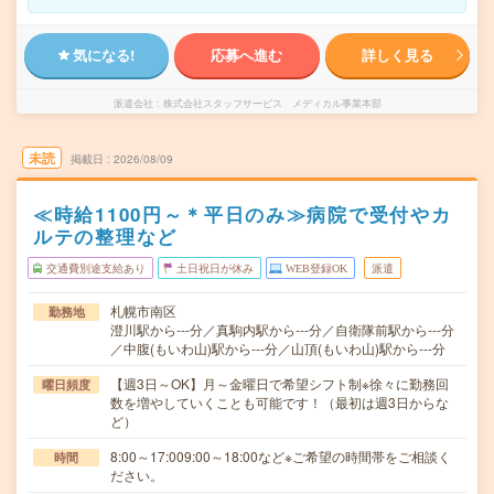
気になる!
応募へ進む
詳しく見る
派遣会社
株式会社スタッフサービス メディカル事業本部
未読
掲載日
2026/08/09
≪時給1100円～＊平日のみ≫病院で受付やカ
ルテの整理など
交通費別途支給あり
土日祝日が休み
WEB登録OK
派遣
札幌市南区
勤務地
澄川駅から---分／真駒内駅から---分／自衛隊前駅から---分
／中腹(もいわ山)駅から---分／山頂(もいわ山)駅から---分
【週3日～OK】月～金曜日で希望シフト制※徐々に勤務回
曜日頻度
数を増やしていくことも可能です！（最初は週3日からな
ど）
8:00～17:009:00～18:00など※ご希望の時間帯をご相談く
時間
ださい。