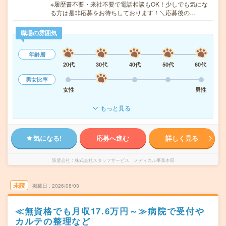
※履歴書不要・来社不要で電話相談もOK！少しでも気にな
る方は是非応募をお待ちしております！＼応募後の…
職場の雰囲気
年齢層
20代
30代
40代
50代
60代
男女比率
女性
男性
もっと見る
気になる!
応募へ進む
詳しく見る
派遣会社
株式会社スタッフサービス メディカル事業本部
未読
掲載日
2026/08/03
≪無資格でも月収17.6万円～≫病院で受付や
カルテの整理など