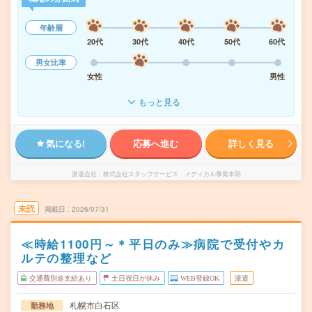
年齢層
20代
30代
40代
50代
60代
男女比率
女性
男性
もっと見る
気になる!
応募へ進む
詳しく見る
派遣会社
株式会社スタッフサービス メディカル事業本部
未読
掲載日
2026/07/31
≪時給1100円～＊平日のみ≫病院で受付やカ
ルテの整理など
交通費別途支給あり
土日祝日が休み
WEB登録OK
派遣
札幌市白石区
勤務地