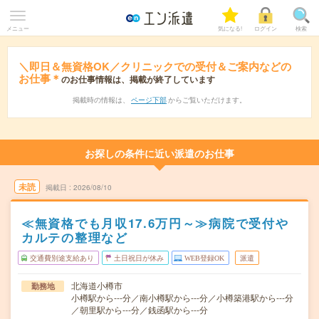
メニュー
気になる!
ログイン
検索
＼即日＆無資格OK／クリニックでの受付＆ご案内などの
お仕事＊
のお仕事情報は、掲載が終了しています
掲載時の情報は、
ページ下部
からご覧いただけます。
お探しの条件に近い派遣のお仕事
未読
掲載日
2026/08/10
≪無資格でも月収17.6万円～≫病院で受付や
カルテの整理など
交通費別途支給あり
土日祝日が休み
WEB登録OK
派遣
北海道小樽市
勤務地
小樽駅から---分／南小樽駅から---分／小樽築港駅から---分
／朝里駅から---分／銭函駅から---分