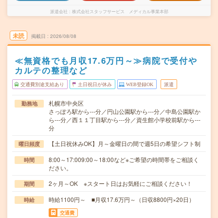
派遣会社
株式会社スタッフサービス メディカル事業本部
未読
掲載日
2026/08/08
≪無資格でも月収17.6万円～≫病院で受付や
カルテの整理など
交通費別途支給あり
土日祝日が休み
WEB登録OK
派遣
札幌市中央区
勤務地
さっぽろ駅から---分／円山公園駅から---分／中島公園駅か
ら---分／西１１丁目駅から---分／資生館小学校前駅から---
分
【土日祝休みOK】月～金曜日の間で週5日の希望シフト制
曜日頻度
8:00～17:009:00～18:00など※ご希望の時間帯をご相談く
時間
ださい。
2ヶ月～OK ※スタート日はお気軽にご相談ください！
期間
時給1100円～ ■月収17.6万円～（日収8800円×20日）
時給
交通費