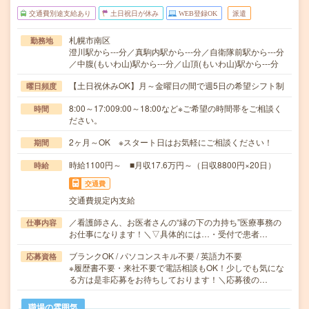
交通費別途支給あり
土日祝日が休み
WEB登録OK
派遣
札幌市南区
勤務地
澄川駅から---分／真駒内駅から---分／自衛隊前駅から---分
／中腹(もいわ山)駅から---分／山頂(もいわ山)駅から---分
【土日祝休みOK】月～金曜日の間で週5日の希望シフト制
曜日頻度
8:00～17:009:00～18:00など※ご希望の時間帯をご相談く
時間
ださい。
2ヶ月～OK ※スタート日はお気軽にご相談ください！
期間
時給1100円～ ■月収17.6万円～（日収8800円×20日）
時給
交通費
交通費規定内支給
／看護師さん、お医者さんの“縁の下の力持ち”医療事務の
仕事内容
お仕事になります！＼▽具体的には…・受付で患者…
ブランクOK / パソコンスキル不要 / 英語力不要
応募資格
※履歴書不要・来社不要で電話相談もOK！少しでも気にな
る方は是非応募をお待ちしております！＼応募後の…
職場の雰囲気