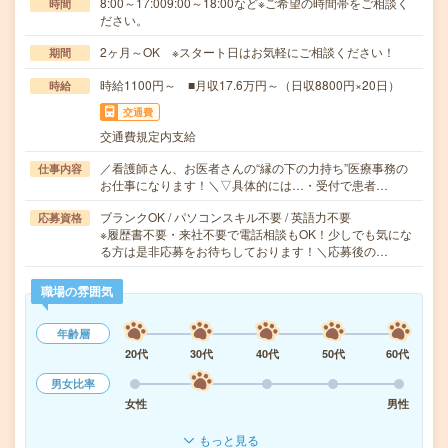
8:00～17:009:00～18:00など※ご希望の時間帯をご相談く
時間
ださい。
2ヶ月～OK ※スタート日はお気軽にご相談ください！
期間
時給1100円～ ■月収17.6万円～（日収8800円×20日）
時給
交通費
交通費規定内支給
／看護師さん、お医者さんの“縁の下の力持ち”医療事務の
仕事内容
お仕事になります！＼▽具体的には…・受付で患者…
ブランクOK / パソコンスキル不要 / 英語力不要
応募資格
※履歴書不要・来社不要で電話相談もOK！少しでも気にな
る方は是非応募をお待ちしております！＼応募後の…
職場の雰囲気
年齢層
20代
30代
40代
50代
60代
男女比率
女性
男性
もっと見る