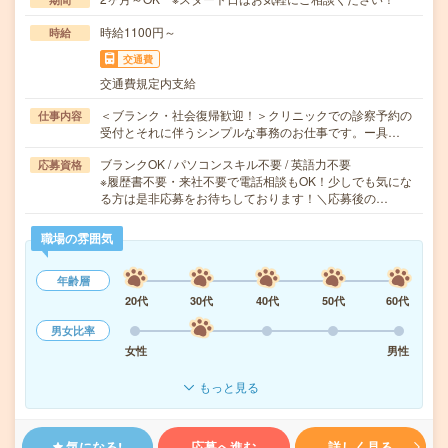
時給1100円～
時給
交通費
交通費規定内支給
＜ブランク・社会復帰歓迎！＞クリニックでの診察予約の
仕事内容
受付とそれに伴うシンプルな事務のお仕事です。ー具…
ブランクOK / パソコンスキル不要 / 英語力不要
応募資格
※履歴書不要・来社不要で電話相談もOK！少しでも気にな
る方は是非応募をお待ちしております！＼応募後の…
職場の雰囲気
年齢層
20代
30代
40代
50代
60代
男女比率
女性
男性
もっと見る
気になる!
応募へ進む
詳しく見る