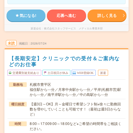
気になる!
応募へ進む
詳しく見る
派遣会社
株式会社スタッフサービス メディカル事業本部
未読
掲載日
2026/07/24
【長期安定】クリニックでの受付＆ご案内な
どのお仕事
交通費別途支給あり
土日祝日が休み
WEB登録OK
派遣
札幌市豊平区
勤務地
福住駅から---分／月寒中央駅から---分／平岸(札幌市営)駅
から---分／南平岸駅から---分／中の島駅から---分
【週3日～OK】月～金曜日で希望シフト制※徐々に勤務回
曜日頻度
数を増やしていくことも可能です！（最初は週3日からな
ど）
8:00～17:009:00～18:00など※ご希望の時間帯をご相談く
時間
ださい。