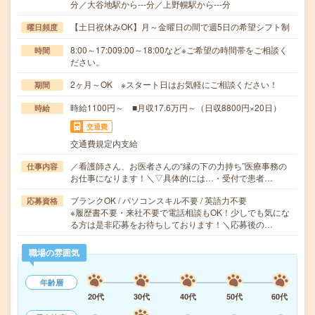
分／大谷地駅から---分／上野幌駅から---分
【土日祝休みOK】月～金曜日の間で週5日の希望シフト制
曜日頻度
8:00～17:009:00～18:00など※ご希望の時間帯をご相談く
時間
ださい。
2ヶ月～OK ※スタート日はお気軽にご相談ください！
期間
時給1100円～ ■月収17.6万円～（日収8800円×20日）
時給
交通費
交通費規定内支給
／看護師さん、お医者さんの“縁の下の力持ち”医療事務の
仕事内容
お仕事になります！＼▽具体的には…・受付で患者…
ブランクOK / パソコンスキル不要 / 英語力不要
応募資格
※履歴書不要・来社不要で電話相談もOK！少しでも気にな
る方は是非応募をお待ちしております！＼応募後の…
職場の雰囲気
年齢層
20代
30代
40代
50代
60代