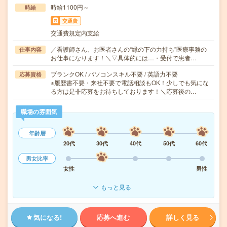
時給1100円～
時給
交通費
交通費規定内支給
／看護師さん、お医者さんの“縁の下の力持ち”医療事務の
仕事内容
お仕事になります！＼▽具体的には…・受付で患者…
ブランクOK / パソコンスキル不要 / 英語力不要
応募資格
※履歴書不要・来社不要で電話相談もOK！少しでも気にな
る方は是非応募をお待ちしております！＼応募後の…
職場の雰囲気
年齢層
20代
30代
40代
50代
60代
男女比率
女性
男性
もっと見る
気になる!
応募へ進む
詳しく見る