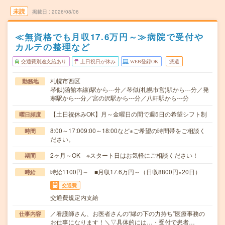
未読
掲載日
2026/08/06
≪無資格でも月収17.6万円～≫病院で受付や
カルテの整理など
交通費別途支給あり
土日祝日が休み
WEB登録OK
派遣
札幌市西区
勤務地
琴似(函館本線)駅から---分／琴似(札幌市営)駅から---分／発
寒駅から---分／宮の沢駅から---分／八軒駅から---分
【土日祝休みOK】月～金曜日の間で週5日の希望シフト制
曜日頻度
8:00～17:009:00～18:00など※ご希望の時間帯をご相談く
時間
ださい。
2ヶ月～OK ※スタート日はお気軽にご相談ください！
期間
時給1100円～ ■月収17.6万円～（日収8800円×20日）
時給
交通費
交通費規定内支給
／看護師さん、お医者さんの“縁の下の力持ち”医療事務の
仕事内容
お仕事になります！＼▽具体的には…・受付で患者…