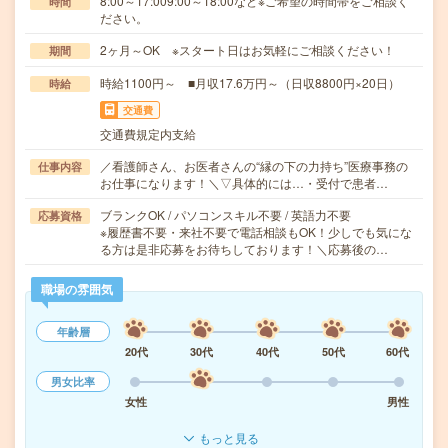
8:00～17:009:00～18:00など※ご希望の時間帯をご相談く
時間
ださい。
2ヶ月～OK ※スタート日はお気軽にご相談ください！
期間
時給1100円～ ■月収17.6万円～（日収8800円×20日）
時給
交通費
交通費規定内支給
／看護師さん、お医者さんの“縁の下の力持ち”医療事務の
仕事内容
お仕事になります！＼▽具体的には…・受付で患者…
ブランクOK / パソコンスキル不要 / 英語力不要
応募資格
※履歴書不要・来社不要で電話相談もOK！少しでも気にな
る方は是非応募をお待ちしております！＼応募後の…
職場の雰囲気
年齢層
20代
30代
40代
50代
60代
男女比率
女性
男性
もっと見る