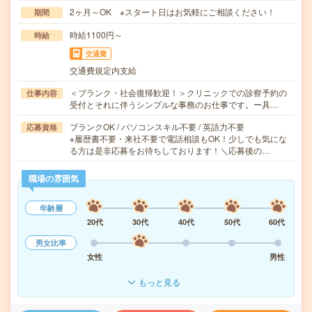
2ヶ月～OK ※スタート日はお気軽にご相談ください！
期間
時給1100円～
時給
交通費
交通費規定内支給
＜ブランク・社会復帰歓迎！＞クリニックでの診察予約の
仕事内容
受付とそれに伴うシンプルな事務のお仕事です。ー具…
ブランクOK / パソコンスキル不要 / 英語力不要
応募資格
※履歴書不要・来社不要で電話相談もOK！少しでも気にな
る方は是非応募をお待ちしております！＼応募後の…
職場の雰囲気
年齢層
20代
30代
40代
50代
60代
男女比率
女性
男性
もっと見る