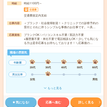
時給1100円～
時給
交通費
交通費規定内支給
＜ブランク・社会復帰歓迎！＞クリニックでの診察予約の
仕事内容
受付とそれに伴うシンプルな事務のお仕事です。ー具…
ブランクOK / パソコンスキル不要 / 英語力不要
応募資格
※履歴書不要・来社不要で電話相談もOK！少しでも気にな
る方は是非応募をお待ちしております！＼応募後の…
職場の雰囲気
年齢層
20代
30代
40代
50代
60代
男女比率
女性
男性
もっと見る
気になる!
応募へ進む
詳しく見る