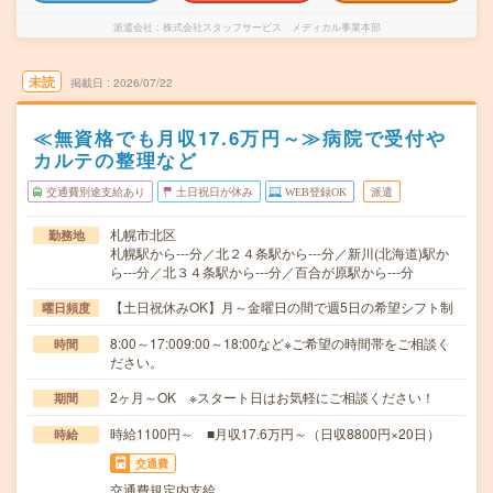
派遣会社
株式会社スタッフサービス メディカル事業本部
未読
掲載日
2026/07/22
≪無資格でも月収17.6万円～≫病院で受付や
カルテの整理など
交通費別途支給あり
土日祝日が休み
WEB登録OK
派遣
札幌市北区
勤務地
札幌駅から---分／北２４条駅から---分／新川(北海道)駅か
ら---分／北３４条駅から---分／百合が原駅から---分
【土日祝休みOK】月～金曜日の間で週5日の希望シフト制
曜日頻度
8:00～17:009:00～18:00など※ご希望の時間帯をご相談く
時間
ださい。
2ヶ月～OK ※スタート日はお気軽にご相談ください！
期間
時給1100円～ ■月収17.6万円～（日収8800円×20日）
時給
交通費
交通費規定内支給