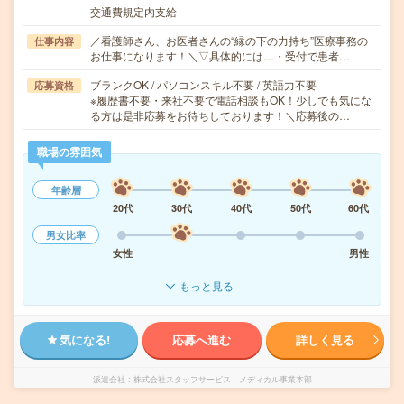
交通費規定内支給
／看護師さん、お医者さんの“縁の下の力持ち”医療事務の
仕事内容
お仕事になります！＼▽具体的には…・受付で患者…
ブランクOK / パソコンスキル不要 / 英語力不要
応募資格
※履歴書不要・来社不要で電話相談もOK！少しでも気にな
る方は是非応募をお待ちしております！＼応募後の…
職場の雰囲気
年齢層
20代
30代
40代
50代
60代
男女比率
女性
男性
もっと見る
気になる!
応募へ進む
詳しく見る
派遣会社
株式会社スタッフサービス メディカル事業本部