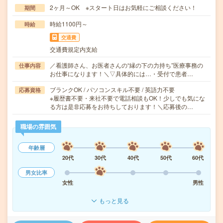
2ヶ月～OK ※スタート日はお気軽にご相談ください！
期間
時給1100円～
時給
交通費
交通費規定内支給
／看護師さん、お医者さんの“縁の下の力持ち”医療事務の
仕事内容
お仕事になります！＼▽具体的には…・受付で患者…
ブランクOK / パソコンスキル不要 / 英語力不要
応募資格
※履歴書不要・来社不要で電話相談もOK！少しでも気にな
る方は是非応募をお待ちしております！＼応募後の…
職場の雰囲気
年齢層
20代
30代
40代
50代
60代
男女比率
女性
男性
もっと見る