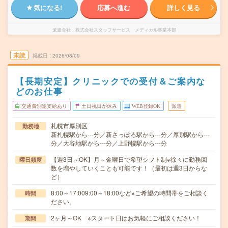
気になる!
応募へ進む
詳しく見る
派遣会社
株式会社スタッフサービス メディカル事業本部
未読
掲載日
2026/08/09
【長期安定】クリニックでの受付＆ご案内な
どのお仕事
交通費別途支給あり
土日祝日が休み
WEB登録OK
派遣
札幌市厚別区
勤務地
新札幌駅から---分／新さっぽろ駅から---分／厚別駅から---
分／大谷地駅から---分／上野幌駅から---分
【週3日～OK】月～金曜日で希望シフト制※徐々に勤務回
曜日頻度
数を増やしていくことも可能です！（最初は週3日からな
ど）
8:00～17:009:00～18:00など※ご希望の時間帯をご相談く
時間
ださい。
2ヶ月～OK ※スタート日はお気軽にご相談ください！
期間