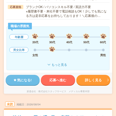
ブランクOK / パソコンスキル不要 / 英語力不要
応募資格
※履歴書不要・来社不要で電話相談もOK！少しでも気にな
る方は是非応募をお待ちしております！＼応募後の…
職場の雰囲気
年齢層
20代
30代
40代
50代
60代
男女比率
女性
男性
もっと見る
気になる!
応募へ進む
詳しく見る
派遣会社
株式会社スタッフサービス メディカル事業本部
未読
掲載日
2026/08/04