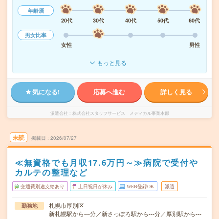
年齢層
20代
30代
40代
50代
60代
男女比率
女性
男性
もっと見る
気になる!
応募へ進む
詳しく見る
派遣会社
株式会社スタッフサービス メディカル事業本部
未読
掲載日
2026/07/27
≪無資格でも月収17.6万円～≫病院で受付や
カルテの整理など
交通費別途支給あり
土日祝日が休み
WEB登録OK
派遣
札幌市厚別区
勤務地
新札幌駅から---分／新さっぽろ駅から---分／厚別駅から---