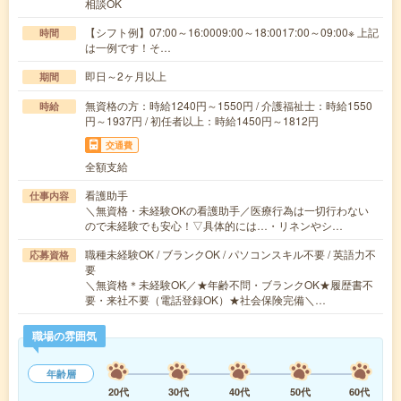
相談OK
【シフト例】07:00～16:0009:00～18:0017:00～09:00※ 上記
時間
は一例です！そ…
即日～2ヶ月以上
期間
無資格の方：時給1240円～1550円 / 介護福祉士：時給1550
時給
円～1937円 / 初任者以上：時給1450円～1812円
交通費
全額支給
看護助手
仕事内容
＼無資格・未経験OKの看護助手／医療行為は一切行わない
ので未経験でも安心！▽具体的には…・リネンやシ…
職種未経験OK / ブランクOK / パソコンスキル不要 / 英語力不
応募資格
要
＼無資格＊未経験OK／★年齢不問・ブランクOK★履歴書不
要・来社不要（電話登録OK）★社会保険完備＼…
職場の雰囲気
年齢層
20代
30代
40代
50代
60代