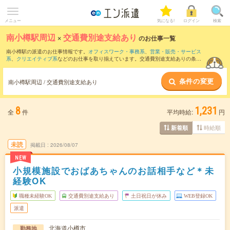
メニュー
気になる!
ログイン
検索
南小樽駅周辺
×
交通費別途支給あり
のお仕事一覧
南小樽駅の派遣のお仕事情報です。
オフィスワーク・事務系
、
営業・販売・サービス
系
、
クリエイティブ系
などのお仕事を取り揃えています。交通費別途支給ありの条件
の他に、
職種未経験OK
、
友だちと一緒の応募OK
、
週4日勤務
などのこだわり条件も取
り揃えています。
条件の変更
南小樽駅周辺 / 交通費別途支給あり
8
1,231
全
件
平均時給:
円
時給順
新着順
未読
掲載日
2026/08/07
NEW
小規模施設でおばあちゃんのお話相手など＊未
経験OK
職種未経験OK
交通費別途支給あり
土日祝日が休み
WEB登録OK
派遣
北海道小樽市
勤務地