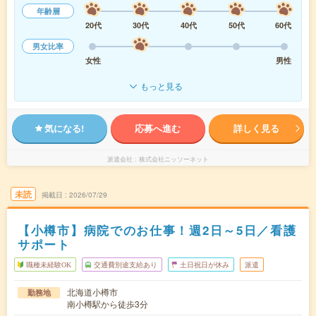
年齢層
20代
30代
40代
50代
60代
男女比率
女性
男性
もっと見る
気になる!
応募へ進む
詳しく見る
派遣会社
株式会社ニッソーネット
未読
掲載日
2026/07/29
【小樽市】病院でのお仕事！週2日～5日／看護
サポート
職種未経験OK
交通費別途支給あり
土日祝日が休み
派遣
北海道小樽市
勤務地
南小樽駅から徒歩3分