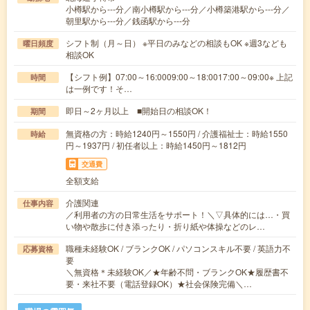
小樽駅から---分／南小樽駅から---分／小樽築港駅から---分／
朝里駅から---分／銭函駅から---分
シフト制（月～日） ※平日のみなどの相談もOK ※週3なども
曜日頻度
相談OK
【シフト例】07:00～16:0009:00～18:0017:00～09:00※ 上記
時間
は一例です！そ…
即日～2ヶ月以上 ■開始日の相談OK！
期間
無資格の方：時給1240円～1550円 / 介護福祉士：時給1550
時給
円～1937円 / 初任者以上：時給1450円～1812円
交通費
全額支給
介護関連
仕事内容
／利用者の方の日常生活をサポート！＼▽具体的には…・買
い物や散歩に付き添ったり・折り紙や体操などのレ…
職種未経験OK / ブランクOK / パソコンスキル不要 / 英語力不
応募資格
要
＼無資格＊未経験OK／★年齢不問・ブランクOK★履歴書不
要・来社不要（電話登録OK）★社会保険完備＼…