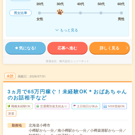
20代
30代
40代
50代
60代
男女比率
女性
男性
もっと見る
気になる!
応募へ進む
詳しく見る
派遣会社
株式会社ニッソーネット
未読
掲載日
2026/07/31
3ヵ月で65万円稼ぐ！未経験OK＊おばあちゃん
のお話相手など
職種未経験OK
交通費別途支給あり
土日祝日が休み
WEB登録OK
派遣
北海道小樽市
勤務地
小樽駅から---分／南小樽駅から---分／小樽築港駅から---分／