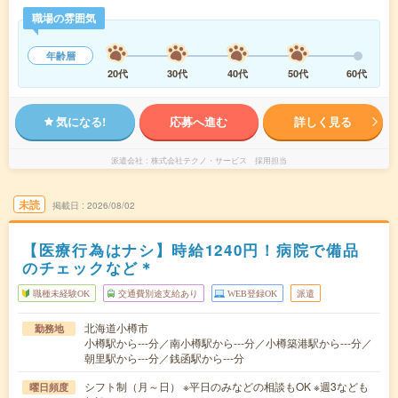
職場の雰囲気
年齢層
20代
30代
40代
50代
60代
気になる!
応募へ進む
詳しく見る
派遣会社
株式会社テクノ・サービス 採用担当
未読
掲載日
2026/08/02
【医療行為はナシ】時給1240円！病院で備品
のチェックなど＊
職種未経験OK
交通費別途支給あり
WEB登録OK
派遣
北海道小樽市
勤務地
小樽駅から---分／南小樽駅から---分／小樽築港駅から---分／
朝里駅から---分／銭函駅から---分
シフト制（月～日） ※平日のみなどの相談もOK ※週3なども
曜日頻度