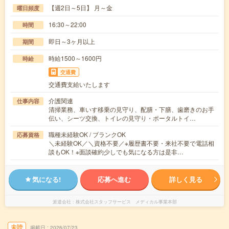
【週2日～5日】 月～金
曜日頻度
16:30～22:00
時間
即日～3ヶ月以上
期間
時給1500～1600円
時給
交通費
交通費支給いたします
介護関連
仕事内容
清掃業務、車いす移乗の見守り、配膳・下膳、歯磨きのお手
伝い、シーツ交換、トイレの見守り・ポータルトイ…
職種未経験OK / ブランクOK
応募資格
＼未経験OK／＼資格不要／※履歴書不要・来社不要で電話相
談もOK！※面談確約少しでも気になる方は是非…
気になる!
応募へ進む
詳しく見る
派遣会社
株式会社スタッフサービス メディカル事業本部
未読
掲載日
2026/07/23