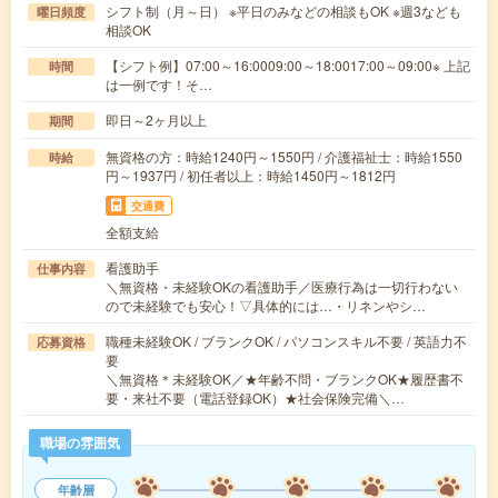
シフト制（月～日） ※平日のみなどの相談もOK ※週3なども
曜日頻度
相談OK
【シフト例】07:00～16:0009:00～18:0017:00～09:00※ 上記
時間
は一例です！そ…
即日～2ヶ月以上
期間
無資格の方：時給1240円～1550円 / 介護福祉士：時給1550
時給
円～1937円 / 初任者以上：時給1450円～1812円
交通費
全額支給
看護助手
仕事内容
＼無資格・未経験OKの看護助手／医療行為は一切行わない
ので未経験でも安心！▽具体的には…・リネンやシ…
職種未経験OK / ブランクOK / パソコンスキル不要 / 英語力不
応募資格
要
＼無資格＊未経験OK／★年齢不問・ブランクOK★履歴書不
要・来社不要（電話登録OK）★社会保険完備＼…
職場の雰囲気
年齢層