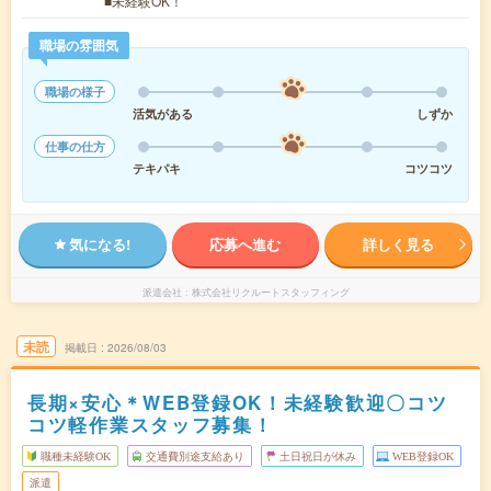
■未経験OK！
職場の雰囲気
職場の様子
活気がある
しずか
仕事の仕方
テキパキ
コツコツ
気になる!
応募へ進む
詳しく見る
派遣会社
株式会社リクルートスタッフィング
未読
掲載日
2026/08/03
長期×安心＊WEB登録OK！未経験歓迎〇コツ
コツ軽作業スタッフ募集！
職種未経験OK
交通費別途支給あり
土日祝日が休み
WEB登録OK
派遣