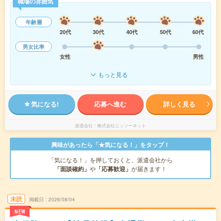
職場の雰囲気
年齢層
20代
30代
40代
50代
60代
男女比率
女性
男性
もっと見る
気になる!
応募へ進む
詳しく見る
派遣会社
株式会社ニッソーネット
興味があったら「★気になる！」をタップ！
「気になる！」を押しておくと、派遣会社から
「面談確約」
や
「応募歓迎」
が届きます！
未読
掲載日
2026/08/04
NEW