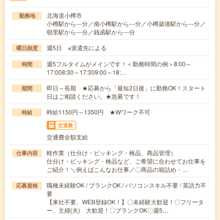
北海道小樽市
勤務地
小樽駅から---分／南小樽駅から---分／小樽築港駅から---分／
朝里駅から---分／銭函駅から---分
週5日 ※派遣先による
曜日頻度
週5フルタイムがメインです！＜勤務時間の例＞8:00～
時間
17:008:30～17:309:00～18:…
即日～長期 ★応募から「最短2日後」に勤務OK！スタート
期間
日はご相談ください。★急募です！
時給1150円～1350円 ★Wワーク不可
時給
交通費
交通費全額支給
軽作業（仕分け・ピッキング・検品、商品管理）
仕事内容
仕分け・ピッキング・検品など、ご希望に合わせてお仕事を
ご紹介！＼例えばこんなお仕事／〇商品の箱詰め・…
職種未経験OK / ブランクOK / パソコンスキル不要 / 英語力不
応募資格
要
【来社不要、WEB登録OK！】〇未経験大歓迎！〇フリータ
ー、主婦(夫) 大歓迎！〇ブランクOK〇週5…