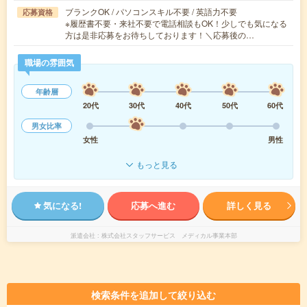
ブランクOK / パソコンスキル不要 / 英語力不要
応募資格
※履歴書不要・来社不要で電話相談もOK！少しでも気になる
方は是非応募をお待ちしております！＼応募後の…
職場の雰囲気
年齢層
20代
30代
40代
50代
60代
男女比率
女性
男性
もっと見る
気になる!
応募へ進む
詳しく見る
派遣会社
株式会社スタッフサービス メディカル事業本部
検索条件を追加して絞り込む