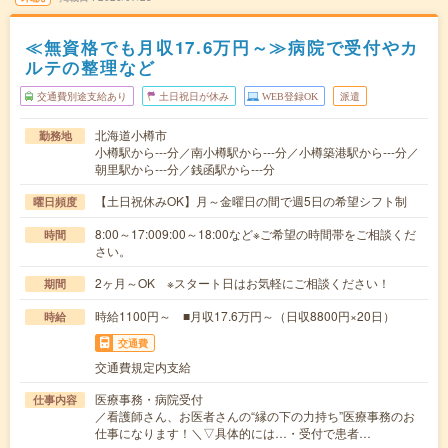
≪無資格でも月収17.6万円～≫病院で受付やカ
ルテの整理など
交通費別途支給あり
土日祝日が休み
WEB登録OK
派遣
北海道小樽市
勤務地
小樽駅から---分／南小樽駅から---分／小樽築港駅から---分／
朝里駅から---分／銭函駅から---分
【土日祝休みOK】月～金曜日の間で週5日の希望シフト制
曜日頻度
8:00～17:009:00～18:00など※ご希望の時間帯をご相談くだ
時間
さい。
2ヶ月～OK ※スタート日はお気軽にご相談ください！
期間
時給1100円～ ■月収17.6万円～（日収8800円×20日）
時給
交通費
交通費規定内支給
医療事務・病院受付
仕事内容
／看護師さん、お医者さんの“縁の下の力持ち”医療事務のお
仕事になります！＼▽具体的には…・受付で患者…