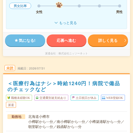
男女比率
女性
男性
もっと見る
気になる!
応募へ進む
詳しく見る
派遣会社
株式会社ニッソーネット
未読
掲載日
2026/07/31
＜医療行為はナシ＞時給1240円！病院で備品
のチェックなど
職種未経験OK
交通費別途支給あり
土日祝日が休み
WEB登録OK
派遣
北海道小樽市
勤務地
小樽駅から---分／南小樽駅から---分／小樽築港駅から---分／
朝里駅から---分／銭函駅から---分