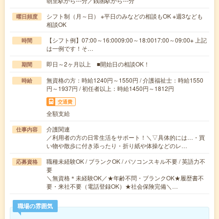
朝里駅から---分／銭函駅から---分
シフト制（月～日） ※平日のみなどの相談もOK ※週3なども
曜日頻度
相談OK
【シフト例】07:00～16:0009:00～18:0017:00～09:00※ 上記
時間
は一例です！そ…
即日～2ヶ月以上 ■開始日の相談OK！
期間
無資格の方：時給1240円～1550円 / 介護福祉士：時給1550
時給
円～1937円 / 初任者以上：時給1450円～1812円
交通費
全額支給
介護関連
仕事内容
／利用者の方の日常生活をサポート！＼▽具体的には…・買
い物や散歩に付き添ったり・折り紙や体操などのレ…
職種未経験OK / ブランクOK / パソコンスキル不要 / 英語力不
応募資格
要
＼無資格＊未経験OK／★年齢不問・ブランクOK★履歴書不
要・来社不要（電話登録OK）★社会保険完備＼…
職場の雰囲気