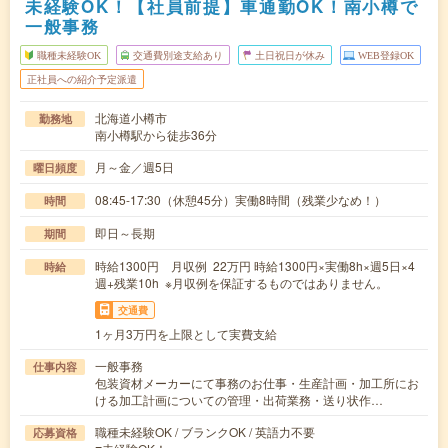
未経験OK！【社員前提】車通勤OK！南小樽で
一般事務
職種未経験OK
交通費別途支給あり
土日祝日が休み
WEB登録OK
正社員への紹介予定派遣
北海道小樽市
勤務地
南小樽駅から徒歩36分
月～金／週5日
曜日頻度
08:45-17:30（休憩45分）実働8時間（残業少なめ！）
時間
即日～長期
期間
時給1300円 月収例 22万円 時給1300円×実働8h×週5日×4
時給
週+残業10h ※月収例を保証するものではありません。
交通費
1ヶ月3万円を上限として実費支給
一般事務
仕事内容
包装資材メーカーにて事務のお仕事・生産計画・加工所にお
ける加工計画についての管理・出荷業務・送り状作…
職種未経験OK / ブランクOK / 英語力不要
応募資格