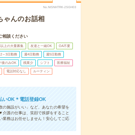
No.NISNHTRK-2SGH03
あちゃんのお話相
ご相談ください
名以上の大量募集
友達と一緒OK
OA不要
2～3日勤務
週4日勤務
週5日勤務
午後のみOK
残業少
シフト
医療福祉
電話対応なし
ルーティン
いOK＊電話登録OK
人数の施設がいい」など、あなたの希望を
▼介護の仕事は、笑顔で挨拶をすること
い業務はお任せしません！安心してご応