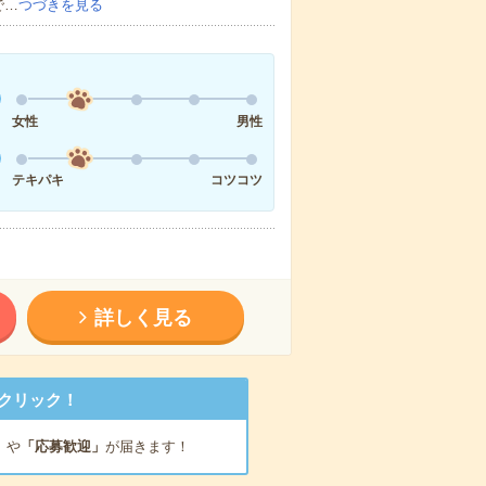
で…
つづきを見る
女性
男性
テキパキ
コツコツ
詳しく見る
クリック！
」
や
「応募歓迎」
が届きます！