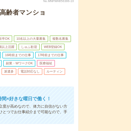
No.MNPWH856386-10
な高齢者マンショ
新卒OK
10名以上の大量募集
複数名募集
0歳以上活躍
しゅふ歓迎
WEB登録OK
16時前までの仕事
17時前までの仕事
副業・WワークOK
医療福祉
派遣多
電話対応なし
ルーティン
時間×好きな曜日で働く！
立度が高めなので、体力に自信がない方
ひとつでお仕事紹介まで可能なので、手