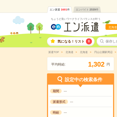
エン派遣
1601
件
エンバイト
2539
件
ちょうど良いワークライフバランスが叶う
北海道
気になる！リスト
0
保存し
派遣TOP
北海道
北海道
円山公園駅周辺
,
1
3
0
2
平均時給:
円
設定中の検索条件
期間
---
派遣形式
---
時給
---