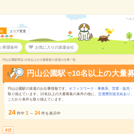
ヘル
版
エリア変更
た希望条件
お気に入りの派遣会社
円山公園駅周辺 10名以上の大量募集の派遣の仕事一覧
円山公園駅
10名以上の大量
で
円山公園駅の派遣のお仕事情報です。
オフィスワーク・事務系
、
営業・販売・
取り揃えています。10名以上の大量募集の条件の他に、
交通費別途支給あり
、
こだわり条件も取り揃えています。
24
1
24
件中
～
件を表示中
未読