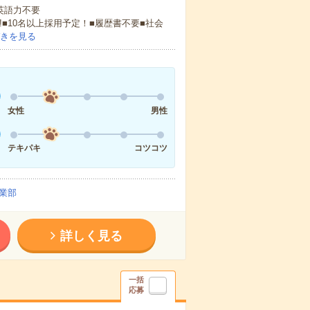
 英語力不要
!■10名以上採用予定！■履歴書不要■社会
きを見る
女性
男性
テキパキ
コツコツ
業部
詳しく見る
一括
応募