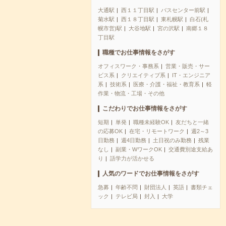
大通駅
西１１丁目駅
バスセンター前駅
菊水駅
西１８丁目駅
東札幌駅
白石(札
幌市営)駅
大谷地駅
宮の沢駅
南郷１８
丁目駅
職種でお仕事情報をさがす
オフィスワーク・事務系
営業・販売・サー
ビス系
クリエイティブ系
IT・エンジニア
系
技術系
医療・介護・福祉・教育系
軽
作業・物流・工場・その他
こだわりでお仕事情報をさがす
短期
単発
職種未経験OK
友だちと一緒
の応募OK
在宅・リモートワーク
週2～3
日勤務
週4日勤務
土日祝のみ勤務
残業
なし
副業・WワークOK
交通費別途支給あ
り
語学力が活かせる
人気のワードでお仕事情報をさがす
急募
年齢不問
財団法人
英語
書類チェ
ック
テレビ局
封入
大学