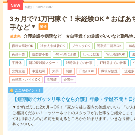
NEW
掲載日
2026/08/07
3ヵ月で71万円稼ぐ！未経験OK＊おば
手など＊
派遣
介護施設や病院など ★自宅近くの施設がいいなど勤務地
派遣先
職種未経験OK
社会人未経験OK
ブランクOK
既卒第二新卒OK
10
英語不要
履歴書不要
40～50代活躍
しゅふ歓迎
WEB登録OK
週
平日休
朝10時以降スタート
16時前までの仕事
17時前までの仕事
交費支給
車通勤可
大手
制服
日払いOK
職場が禁煙
派遣多
自転車・バイクOK
看護師
介護士
ここがポイント！
【短期間でガッツリ稼ぐなら介護】年齢・学歴不問＊日払
▼まずは試しに2カ月～OK！「家から徒歩圏内の施設がいい」「少
ご相談ください！ニッソーネットのスタッフがお仕事をご紹介します
や利用者さんのお名前を覚えるところから始まります。いきなり難し
募ください。