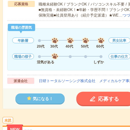
応募資格
職種未経験OK / ブランクOK / パソコンスキル不要 /
■無資格・未経験OK！■年齢・学歴不問！ブランクOK
保険完備■社員登用あり（紹介予定派遣）★WE…
つづ
職場の雰囲気
年齢層
男女比率
20代
30代
40代
50代
60代
職場の様子
仕事の仕方
活気がある
しずか
日研トータルソーシング株式会社 メディカルケア事
派遣会社
応募する
気になる！
未読
NEW