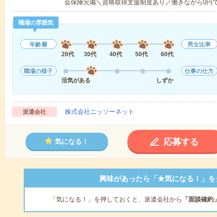
会保険完備＼資格取得支援制度あり／働きながら0円
職場の雰囲気
年齢層
男女比率
20代
30代
40代
50代
60代
職場の様子
仕事の仕方
活気がある
しずか
株式会社ニッソーネット
派遣会社
応募する
気になる！
興味があったら「★気になる！」を
「気になる！」を押しておくと、派遣会社から
「面談確約