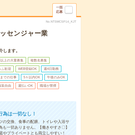
一括
応募
No.NTSMCSP14_KJT
メッセンジャー業
介します。
名以上の大量募集
複数名募集
ゅふ歓迎
WEB登録OK
週4日勤務
前までの仕事
5ｈ以内OK
午後のみOK
服装自由
週払いOK
職場が禁煙
行為は一切なし！
ツの交換、食事の配膳、トイレや入浴サ
為も一切ありません。【働きやすさ〇】
家庭やプライベートとも両立しやすい！