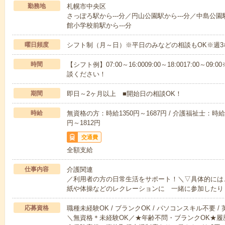
勤務地
札幌市中央区
さっぽろ駅から---分／円山公園駅から---分／中島公園
館小学校前駅から---分
曜日頻度
シフト制（月～日）※平日のみなどの相談もOK※週3
時間
【シフト例】07:00～16:0009:00～18:0017:00
談ください！
期間
即日～2ヶ月以上 ■開始日の相談OK！
時給
無資格の方：時給1350円～1687円 / 介護福祉士：時給1
円～1812円
交通費
全額支給
仕事内容
介護関連
／利用者の方の日常生活をサポート！＼▽具体的には
紙や体操などのレクレーションに 一緒に参加したり
応募資格
職種未経験OK / ブランクOK / パソコンスキル不要 /
＼無資格＊未経験OK／★年齢不問・ブランクOK★履