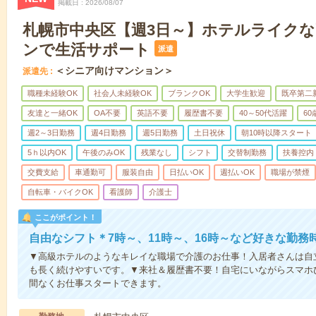
掲載日
2026/08/07
札幌市中央区【週3日～】ホテルライク
ンで生活サポート
派遣
＜シニア向けマンション＞
派遣先
職種未経験OK
社会人未経験OK
ブランクOK
大学生歓迎
既卒第二
友達と一緒OK
OA不要
英語不要
履歴書不要
40～50代活躍
6
週2～3日勤務
週4日勤務
週5日勤務
土日祝休
朝10時以降スタート
5ｈ以内OK
午後のみOK
残業なし
シフト
交替制勤務
扶養控内
交費支給
車通勤可
服装自由
日払いOK
週払いOK
職場が禁煙
自転車・バイクOK
看護師
介護士
ここがポイント！
自由なシフト＊7時～、11時～、16時～など好きな勤務
▼高級ホテルのようなキレイな職場で介護のお仕事！入居者さんは自
も長く続けやすいです。▼来社＆履歴書不要！自宅にいながらスマホ
間なくお仕事スタートできます。