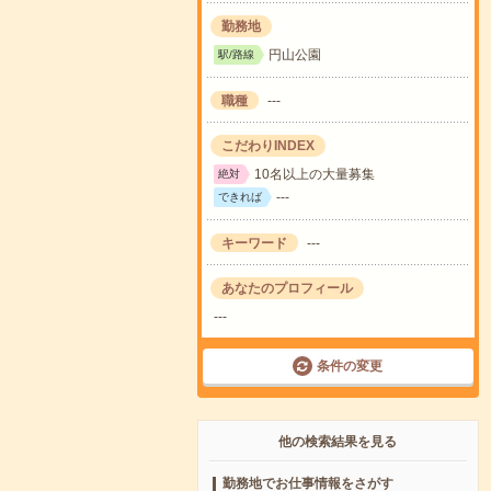
勤務地
円山公園
駅/路線
職種
---
こだわりINDEX
10名以上の大量募集
絶対
---
できれば
キーワード
---
あなたのプロフィール
---
条件の変更
他の検索結果を見る
勤務地でお仕事情報をさがす