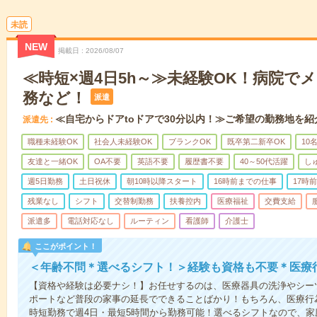
未読
NEW
掲載日
2026/08/07
≪時短×週4日5h～≫未経験OK！病院で
務など！
派遣
≪自宅からドアtoドアで30分以内！≫ご希望の勤務地を紹
派遣先
職種未経験OK
社会人未経験OK
ブランクOK
既卒第二新卒OK
10
友達と一緒OK
OA不要
英語不要
履歴書不要
40～50代活躍
し
週5日勤務
土日祝休
朝10時以降スタート
16時前までの仕事
17時
残業なし
シフト
交替制勤務
扶養控内
医療福祉
交費支給
派遣多
電話対応なし
ルーティン
看護師
介護士
ここがポイント！
＜年齢不問＊選べるシフト！＞経験も資格も不要＊医療
【資格や経験は必要ナシ！】お任せするのは、医療器具の洗浄やシー
ポートなど普段の家事の延長でできることばかり！もちろん、医療行
時短勤務で週4日・最短5時間から勤務可能！選べるシフトなので、