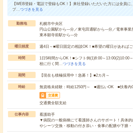
【WEB登録・電話で登録もOK！】来社登録いただいた方には全員に、
プ…
つづきを見る
勤務地
札幌市中央区
円山公園駅から---分／東屯田通駅から---分／電車事業
東本願寺前駅から---分
曜日頻度
週4日～■曜日固定の相談OK！■希望の曜日があれば
時間
1日5時間からOK！■シフト例(1)8:00～13:00(2)10:00～
校に行く間…
つづきを見る
期間
【現在も積極採用中！急募！】■2カ月～
時給
無資格未経験：時給1250円～ ■週払いOK ■扶養内
交通費
交通費全額支給
仕事内容
看護助手
▼病院の一般病棟にて看護師さんのサポート！具体的
やシーツ交換・移動の付き添い・食事の配膳や下膳・