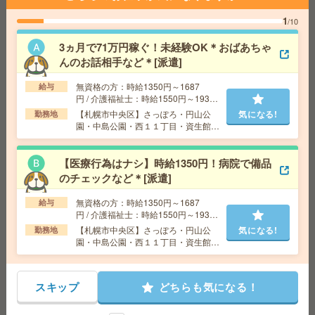
交通費
交通費支給有
1
気になる!
/10
勤務地
札幌市営南北線 さっぽろ駅 徒歩10分/札幌市
営東西線 西11丁目駅 徒歩11分
3ヵ月で71万円稼ぐ！未経験OK＊おばあちゃ
んのお話相手など＊[派遣]
最大27名！10月！研修後完全在宅！大手×面接日程調整
無資格の方：時給1350円～1687
給与
[派遣]
円 / 介護福祉士：時給1550円～1937
円 / 初任者以上：時給1450円～1812
【札幌市中央区】さっぽろ・円山公
気になる!
勤務地
給 与
時給1400円 月収例 217,000円+残業代 ◆
円
園・中島公園・西１１丁目・資生館小
在宅手当（200円/日）支給あり♪
学校前など勤務地多数！
交通費
全額支給
気になる!
勤務地
さっぽろ駅徒歩3分、札幌駅徒歩3分 ※駅直結
【医療行為はナシ】時給1350円！病院で備品
オフィス！駅直結！
のチェックなど＊[派遣]
無資格の方：時給1350円～1687
給与
【みんなが知ってる大手企業】時給1400円×平日のみ×定
円 / 介護福祉士：時給1550円～1937
時17時台＊事務[派遣]
円 / 初任者以上：時給1450円～1812
【札幌市中央区】さっぽろ・円山公
気になる!
勤務地
円
園・中島公園・西１１丁目・資生館小
学校前など勤務地多数！
給 与
時給1400円～1500円
交通費
全額支給
気になる!
勤務地
スキップ
大通駅徒歩5分
どちらも気になる！