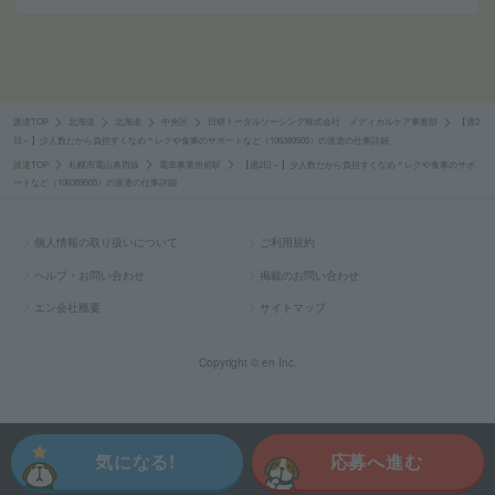
派遣TOP
北海道
北海道
中央区
日研トータルソーシング株式会社 メディカルケア事業部
【週2
日～】少人数だから負担すくなめ＊レクや食事のサポートなど（106389505）の派遣の仕事詳細
派遣TOP
札幌市電山鼻西線
電車事業所前駅
【週2日～】少人数だから負担すくなめ＊レクや食事のサポ
ートなど（106389505）の派遣の仕事詳細
個人情報の取り扱いについて
ご利用規約
ヘルプ・お問い合わせ
掲載のお問い合わせ
エン会社概要
サイトマップ
Copyright © en Inc.
気になる!
応募へ進む