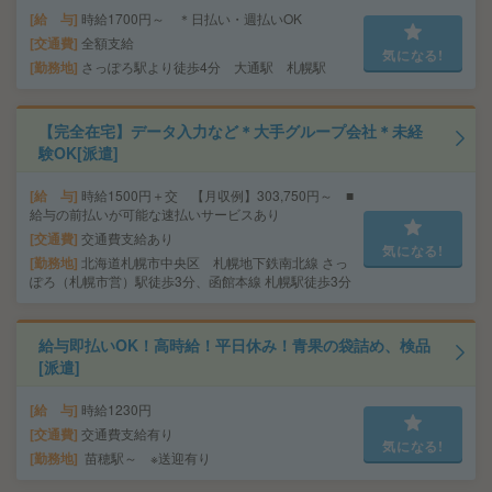
給 与
時給1700円～ ＊日払い・週払いOK
交通費
全額支給
気になる!
勤務地
さっぽろ駅より徒歩4分 大通駅 札幌駅
【完全在宅】データ入力など＊大手グループ会社＊未経
験OK[派遣]
給 与
時給1500円＋交 【月収例】303,750円～ ■
給与の前払いが可能な速払いサービスあり
交通費
交通費支給あり
気になる!
勤務地
北海道札幌市中央区 札幌地下鉄南北線 さっ
ぽろ（札幌市営）駅徒歩3分、函館本線 札幌駅徒歩3分
給与即払いOK！高時給！平日休み！青果の袋詰め、検品
[派遣]
給 与
時給1230円
交通費
交通費支給有り
気になる!
勤務地
苗穂駅～ ※送迎有り