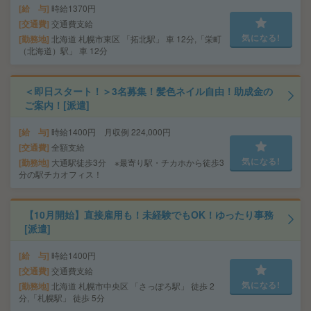
給 与
時給1370円
交通費
交通費支給
気になる!
勤務地
北海道 札幌市東区 「拓北駅」 車 12分,「栄町
（北海道）駅」 車 12分
＜即日スタート！＞3名募集！髪色ネイル自由！助成金の
ご案内！[派遣]
給 与
時給1400円 月収例 224,000円
交通費
全額支給
気になる!
勤務地
大通駅徒歩3分 ※最寄り駅・チカホから徒歩3
分の駅チカオフィス！
【10月開始】直接雇用も！未経験でもOK！ゆったり事務
[派遣]
給 与
時給1400円
交通費
交通費支給
気になる!
勤務地
北海道 札幌市中央区 「さっぽろ駅」 徒歩 2
分,「札幌駅」 徒歩 5分