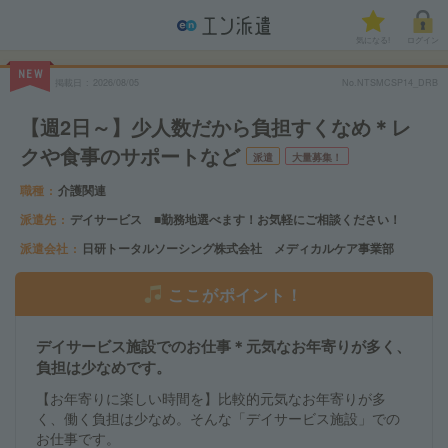
気になる!
ログイン
NEW
掲載日
2026/08/05
No.NTSMCSP14_DRB
【週2日～】少人数だから負担すくなめ＊レ
クや食事のサポートなど
派遣
大量募集！
職種
介護関連
派遣先
デイサービス ■勤務地選べます！お気軽にご相談ください！
派遣会社
日研トータルソーシング株式会社 メディカルケア事業部
ここがポイント！
デイサービス施設でのお仕事＊元気なお年寄りが多く、
負担は少なめです。
【お年寄りに楽しい時間を】比較的元気なお年寄りが多
く、働く負担は少なめ。そんな「デイサービス施設」での
お仕事です。