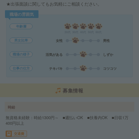
★出張面談に関してもお気軽にご相談ください。
職場の雰囲気
年齢層
20代
30代
40代
50代
60代
男女比率
女性
男性
職場の様子
活気がある
しずか
仕事の仕方
テキパキ
コツコツ
募集情報
時給
無資格未経験：時給1300円～ ■週払いOK ■扶養内OK ■日収1万
400円以上
交通費