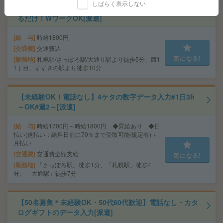
しばらく表示しない
＼週1～＆時短もOK／図書館、新規書籍の情報を入力す
るだけ！WワークOK[派遣]
給 与
時給1800円
交通費
交通費込
気になる!
勤務地
札幌駅/さっぽろ駅/大通り駅より徒歩5分、西1
1丁目、すすきの駅より徒歩10分
【未経験OK！電話なし】4ケタの数字データ入力#1日3h
～OK#週2～[派遣]
給 与
時給1700円～時給1800円 ◆昇給あり ◆日
払い(速払い：給料日前に70％まで受取可能/規定有)＋
月払い
交通費
交通費全額支給
気になる!
勤務地
「さっぽろ駅」徒歩1分、「札幌駅」徒歩4
分、「大通駅」徒歩7分
【50名募集＊未経験OK・50代60代歓迎】電話なし・カタ
ログギフトのデータ入力[派遣]