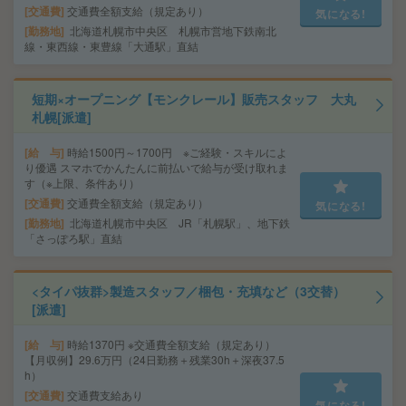
交通費
交通費全額支給（規定あり）
気になる!
勤務地
北海道札幌市中央区 札幌市営地下鉄南北
線・東西線・東豊線「大通駅」直結
短期×オープニング【モンクレール】販売スタッフ 大丸
札幌[派遣]
給 与
時給1500円～1700円 ※ご経験・スキルによ
り優遇 スマホでかんたんに前払いで給与が受け取れま
す（※上限、条件あり）
交通費
交通費全額支給（規定あり）
気になる!
勤務地
北海道札幌市中央区 JR「札幌駅」、地下鉄
「さっぽろ駅」直結
<タイパ抜群>製造スタッフ／梱包・充填など（3交替）
[派遣]
給 与
時給1370円 ※交通費全額支給（規定あり）
【月収例】29.6万円（24日勤務＋残業30h＋深夜37.5
h）
交通費
交通費支給あり
気になる!