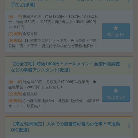
手など[派遣]
給 与
無資格の方：時給1350円～1687円 / 介護福祉
士：時給1550円～1937円 / 初任者以上：時給1450円
～1812円
交通費
全額支給
気になる!
勤務地
【札幌市中央区】さっぽろ・円山公園・中島
公園・西１１丁目・資生館小学校前など勤務地多数！
【完全在宅】時給1400円＊メールメイン！面接日程調整
などの事務アシスタント[派遣]
給 与
時給1400円 月収例 217,000円+残業代 ◆
在宅手当（200円/日）支給あり♪
交通費
全額支給
気になる!
勤務地
さっぽろ駅徒歩3分、札幌駅徒歩3分 ※駅直結
オフィス！駅直結！
【東区/期間限定】大学での図書館司書のお仕事＊車通勤
OK[派遣]