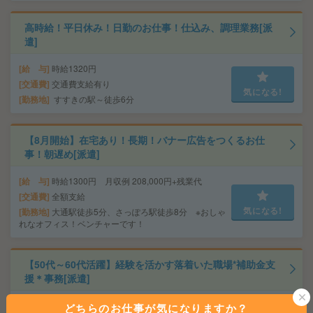
高時給！平日休み！日勤のお仕事！仕込み、調理業務[派
遣]
給 与
時給1320円
交通費
交通費支給有り
気になる!
勤務地
すすきの駅～徒歩6分
【8月開始】在宅あり！長期！バナー広告をつくるお仕
事！朝遅め[派遣]
給 与
時給1300円 月収例 208,000円+残業代
交通費
全額支給
気になる!
勤務地
大通駅徒歩5分、さっぽろ駅徒歩8分 ※おしゃ
れなオフィス！ベンチャーです！
【50代～60代活躍】経験を活かす落着いた職場*補助金支
援＊事務[派遣]
給 与
時給1300円＋交
どちらのお仕事が気になりますか？