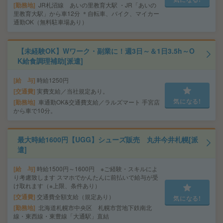
勤務地
JR札沼線 あいの里教育大駅 ・JR「あいの
里教育大駅」から車12分 ＊自転車、バイク、マイカー
通勤OK（無料駐車場あり）
【未経験OK】Wワーク・副業に！週3日～＆1日3.5h～O
K給食調理補助[派遣]
給 与
時給1250円
交通費
実費支給／当社規定あり。
気になる!
勤務地
車通勤OK&交通費支給／ラルズマート 手宮店
から車で10分。
最大時給1600円【UGG】シューズ販売 丸井今井札幌[派
遣]
給 与
時給1500円～1600円 ※ご経験・スキルによ
り考慮致します スマホでかんたんに前払いで給与が受
け取れます（※上限、条件あり）
交通費
交通費全額支給（規定あり）
気になる!
勤務地
北海道札幌市中央区 札幌市営地下鉄南北
線・東西線・東豊線「大通駅」直結