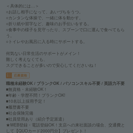
＜具体的には…＞
○お話し相手になって、あいづちをうつ。
○カンタンな体操で、一緒に体を動かす。
○折り紙や習字など、趣味のお手伝いをする。
○食事中の様子を見守ったり、スプーンで口に運んで食べてもら
う。
○トイレやお風呂に入る時にサポートする。
何気ない日常生活のサポートがメイン！
難しく考えなくても、
スグできることが多いので安心してくださいね！
応募資格
職種未経験OK / ブランクOK / パソコンスキル不要 / 英語力不要
■無資格・未経験OK！
■年齢・学歴不問！ブランクOK!
■10名以上採用予定！
■履歴書不要
■社会保険完備
■社員登用あり（紹介予定派遣）
★WEB登録・電話登録OK！支店への来社面談の場合、交通費と
して【QUOカード2000円分】プレゼント！