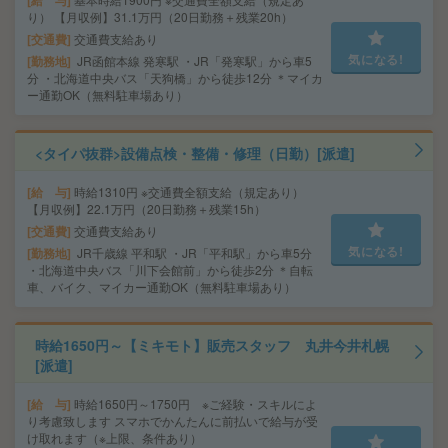
給 与
り） 【月収例】31.1万円（20日勤務＋残業20h）
交通費
交通費支給あり
気になる!
勤務地
JR函館本線 発寒駅 ・JR「発寒駅」から車5
分 ・北海道中央バス「天狗橋」から徒歩12分 ＊マイカ
ー通勤OK（無料駐車場あり）
<タイパ抜群>設備点検・整備・修理（日勤）[派遣]
給 与
時給1310円 ※交通費全額支給（規定あり）
【月収例】22.1万円（20日勤務＋残業15h）
交通費
交通費支給あり
気になる!
勤務地
JR千歳線 平和駅 ・JR「平和駅」から車5分
・北海道中央バス「川下会館前」から徒歩2分 ＊自転
車、バイク、マイカー通勤OK（無料駐車場あり）
時給1650円～【ミキモト】販売スタッフ 丸井今井札幌
[派遣]
給 与
時給1650円～1750円 ※ご経験・スキルによ
り考慮致します スマホでかんたんに前払いで給与が受
け取れます（※上限、条件あり）