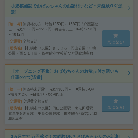
小規模施設でおばあちゃんのお話相手など＊未経験OK[派
遣]
給 与
無資格の方：時給1350円～1687円 / 介護福祉
士：時給1550円～1937円 / 初任者以上：時給1450円
～1812円
交通費
全額支給
気になる!
勤務地
【札幌市中央区】さっぽろ・円山公園・中島
公園・西１１丁目・資生館小学校前など勤務地多数！
【オープニング募集】おばあちゃんのお散歩付き添いも
仕事の1つ[派遣]
給 与
無資格未経験：時給1300円～ ■週払いOK
■扶養内OK ■日収1万400円以上
交通費
交通費全額支給
気になる!
勤務地
【札幌市中央区】円山公園駅・東屯田通駅・
電車事業所前駅・中島公園通駅・東本願寺前駅など勤
務地多数！
3ヵ月で71万円稼ぐ！未経験OK＊おばあちゃんのお話相