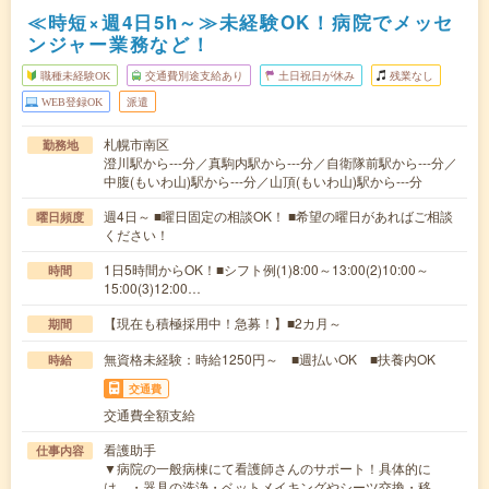
≪時短×週4日5h～≫未経験OK！病院でメッセ
ンジャー業務など！
職種未経験OK
交通費別途支給あり
土日祝日が休み
残業なし
WEB登録OK
派遣
札幌市南区
勤務地
澄川駅から---分／真駒内駅から---分／自衛隊前駅から---分／
中腹(もいわ山)駅から---分／山頂(もいわ山)駅から---分
週4日～ ■曜日固定の相談OK！ ■希望の曜日があればご相談
曜日頻度
ください！
1日5時間からOK！■シフト例(1)8:00～13:00(2)10:00～
時間
15:00(3)12:00…
【現在も積極採用中！急募！】■2カ月～
期間
無資格未経験：時給1250円～ ■週払いOK ■扶養内OK
時給
交通費
交通費全額支給
看護助手
仕事内容
▼病院の一般病棟にて看護師さんのサポート！具体的に
は、・器具の洗浄・ベットメイキングやシーツ交換・移…