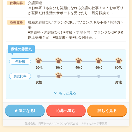
介護関連
仕事内容
≪お年寄りも自分も笑顔になれる介護の仕事！≫＊お年寄り
が昼間だけ生活のサポートを受けたり、気分転換で…
職種未経験OK / ブランクOK / パソコンスキル不要 / 英語力不
応募資格
要
■無資格・未経験OK！■年齢・学歴不問！ブランクOK!■10名
以上採用予定！■履歴書不要■社会保険完…
職場の雰囲気
年齢層
20代
30代
40代
50代
60代
男女比率
女性
男性
もっと見る
気になる!
応募へ進む
詳しく見る
派遣会社
日研トータルソーシング株式会社 メディカルケア事業部