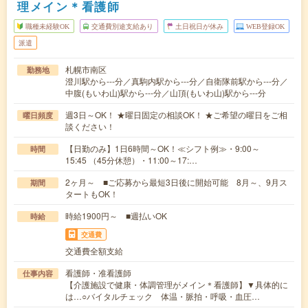
理メイン＊看護師
職種未経験OK
交通費別途支給あり
土日祝日が休み
WEB登録OK
派遣
札幌市南区
勤務地
澄川駅から---分／真駒内駅から---分／自衛隊前駅から---分／
中腹(もいわ山)駅から---分／山頂(もいわ山)駅から---分
週3日～OK！ ★曜日固定の相談OK！ ★ご希望の曜日をご相
曜日頻度
談ください！
【日勤のみ】1日6時間～OK！≪シフト例≫・9:00～
時間
15:45 （45分休憩）・11:00～17:…
2ヶ月～ ■ご応募から最短3日後に開始可能 8月～、9月ス
期間
タートもOK！
時給1900円～ ■週払いOK
時給
交通費
交通費全額支給
看護師・准看護師
仕事内容
【介護施設で健康・体調管理がメイン＊看護師】▼具体的に
は…○バイタルチェック 体温・脈拍・呼吸・血圧…