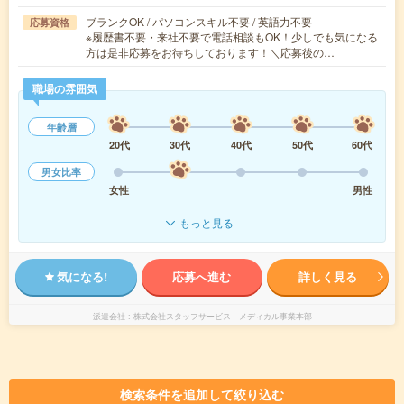
ブランクOK / パソコンスキル不要 / 英語力不要
応募資格
※履歴書不要・来社不要で電話相談もOK！少しでも気になる
方は是非応募をお待ちしております！＼応募後の…
職場の雰囲気
年齢層
20代
30代
40代
50代
60代
男女比率
女性
男性
もっと見る
気になる!
応募へ進む
詳しく見る
派遣会社
株式会社スタッフサービス メディカル事業本部
検索条件を追加して絞り込む