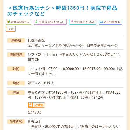
＜医療行為はナシ＞時給1350円！病院で備品
のチェックなど
職種未経験OK
交通費別途支給あり
土日祝日が休み
WEB登録OK
派遣
札幌市南区
勤務地
澄川駅から---分／真駒内駅から---分／自衛隊前駅から---分
シフト制（月～日） ※平日のみなどの相談もOK ※週3なども
曜日頻度
相談OK
【シフト例】07:00～16:0009:00～18:0017:00～09:00※ 上記
時間
は一例です！そ…
即日～2ヶ月以上
期間
無資格の方：時給1350円～1687円 / 介護福祉士：時給1550
時給
円～1937円 / 初任者以上：時給1450円～1812円
交通費
全額支給
看護助手
仕事内容
＼無資格・未経験OKの看護助手／医療行為は一切行わない