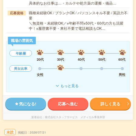
具体的なお仕事は…・カルテや処方薬の運搬・備品…
職種未経験OK / ブランクOK / パソコンスキル不要 / 英語力不
応募資格
要
＼無資格・未経験OK／※年齢不問※50代・60代の方も活躍
中！※履歴書不要・来社不要で電話相談もOK…
職場の雰囲気
年齢層
20代
30代
40代
50代
60代
男女比率
女性
男性
もっと見る
気になる!
応募へ進む
詳しく見る
派遣会社
株式会社スタッフサービス メディカル事業本部
未読
掲載日
2026/07/21