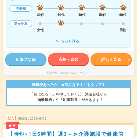
年齢層
20代
30代
40代
50代
60代
男女比率
女性
男性
もっと見る
気になる!
応募へ進む
詳しく見る
派遣会社
株式会社ニッソーネット
興味があったら「★気になる！」をタップ！
「気になる！」を押しておくと、派遣会社から
「面談確約」
や
「応募歓迎」
が届きます！
未読
掲載日
2026/08/06
NEW
【時短×1日6時間】週3～≫介護施設で健康管