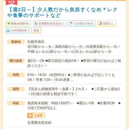
NEW
【週2日～】少人数だから負担すくなめ＊レク
や食事のサポートなど
職種未経験OK
交通費別途支給あり
土日祝日が休み
残業なし
WEB登録OK
派遣
札幌市南区
勤務地
澄川駅から---分／真駒内駅から---分／自衛隊前駅から---分／
中腹(もいわ山)駅から---分／山頂(もいわ山)駅から---分
週2日～OK ■曜日固定の相談OK！ ■希望の曜日があればご相
曜日頻度
談ください！
9:00～18:00（休憩60分）■ご希望があれば下記シフトも
時間
OK！早番 7:00～16:00遅番 …
【現在も積極採用中！急募！】2カ月～ ■ご応募から最短2
期間
～3日後の就業も相談可能です！
無資格未経験：時給1300円～ ■週払いOK ■扶養内OK ■
時給
日収1万400円以上
交通費
交通費全額支給