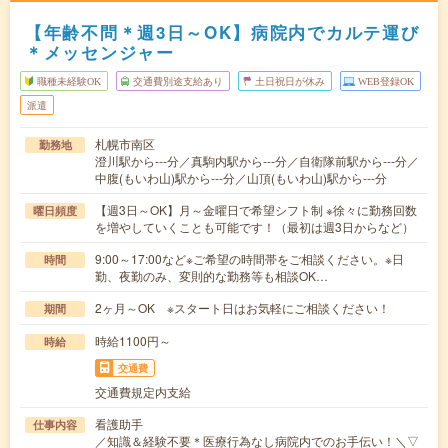
【年齢不問＊週3日～OK】病院内でカルテ運び
＊メッセンジャー
職種未経験OK
交通費別途支給あり
土日祝日が休み
WEB登録OK
派遣
札幌市南区
勤務地
澄川駅から---分／真駒内駅から---分／自衛隊前駅から---分／
中腹(もいわ山)駅から---分／山頂(もいわ山)駅から---分
【週3日～OK】月～金曜日で希望シフト制 ※徐々に勤務回数
曜日頻度
を増やしていくことも可能です！（最初は週3日からなど）
9:00～17:00など※ご希望の時間帯をご相談ください。※日
時間
勤、夜勤のみ、変則的な勤務等も相談OK…
2ヶ月～OK ※スタート日はお気軽にご相談ください！
期間
時給1100円～
時給
交通費
交通費規定内支給
看護助手
仕事内容
／知識＆経験不要＊医療行為なし病院内でのお手伝い！＼▽