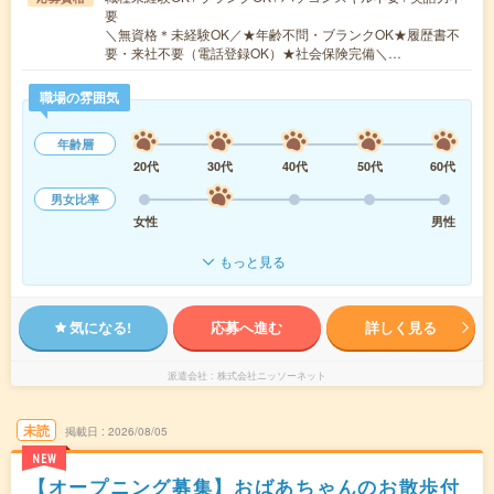
要
＼無資格＊未経験OK／★年齢不問・ブランクOK★履歴書不
要・来社不要（電話登録OK）★社会保険完備＼…
職場の雰囲気
年齢層
20代
30代
40代
50代
60代
男女比率
女性
男性
もっと見る
気になる!
応募へ進む
詳しく見る
派遣会社
株式会社ニッソーネット
未読
掲載日
2026/08/05
NEW
【オープニング募集】おばあちゃんのお散歩付