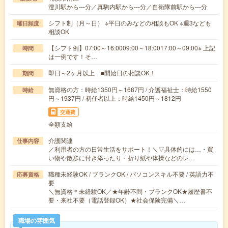
澄川駅から---分／真駒内駅から---分／自衛隊前駅から---分
シフト制（月～日） ※平日のみなどの相談もOK ※週3なども
曜日頻度
相談OK
【シフト例】07:00～16:0009:00～18:0017:00～09:00※ 上記
時間
は一例です！そ…
即日～2ヶ月以上 ■開始日の相談OK！
期間
無資格の方：時給1350円～1687円 / 介護福祉士：時給1550
時給
円～1937円 / 初任者以上：時給1450円～1812円
交通費
全額支給
介護関連
仕事内容
／利用者の方の日常生活をサポート！＼▽具体的には…・買
い物や散歩に付き添ったり・折り紙や体操などのレ…
職種未経験OK / ブランクOK / パソコンスキル不要 / 英語力不
応募資格
要
＼無資格＊未経験OK／★年齢不問・ブランクOK★履歴書不
要・来社不要（電話登録OK）★社会保険完備＼…
職場の雰囲気