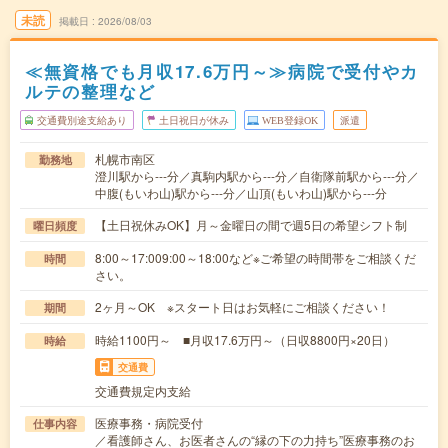
未読
掲載日
2026/08/03
≪無資格でも月収17.6万円～≫病院で受付やカ
ルテの整理など
交通費別途支給あり
土日祝日が休み
WEB登録OK
派遣
札幌市南区
勤務地
澄川駅から---分／真駒内駅から---分／自衛隊前駅から---分／
中腹(もいわ山)駅から---分／山頂(もいわ山)駅から---分
【土日祝休みOK】月～金曜日の間で週5日の希望シフト制
曜日頻度
8:00～17:009:00～18:00など※ご希望の時間帯をご相談くだ
時間
さい。
2ヶ月～OK ※スタート日はお気軽にご相談ください！
期間
時給1100円～ ■月収17.6万円～（日収8800円×20日）
時給
交通費
交通費規定内支給
医療事務・病院受付
仕事内容
／看護師さん、お医者さんの“縁の下の力持ち”医療事務のお