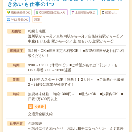
き添いも仕事の1つ
職種未経験OK
交通費別途支給あり
土日祝日が休み
残業なし
WEB登録OK
派遣
札幌市南区
勤務地
澄川駅から---分／真駒内駅から---分／自衛隊前駅から---分／
中腹(もいわ山)駅から---分／山頂(もいわ山)駅から---分
週2日～OK ■曜日固定の相談OK！ ■希望の曜日があればご相
曜日頻度
談ください！
9:00～18:00（休憩60分）■ご希望があれば下記シフトも
時間
OK！早番 7:00～16:00遅番 …
【8月中のスタートOK！急募！】2カ月～ ■ご応募から最短
期間
2～3日後に就業が可能です！
無資格未経験：時給1300円～ ■週払いOK ■扶養内OK ■
時給
日収1万400円以上
交通費
交通費全額支給
介護関連
仕事内容
≪散歩に付き添ったり、お話し相手になったり≫「え？意外