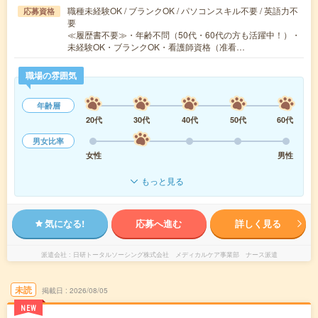
職種未経験OK / ブランクOK / パソコンスキル不要 / 英語力不
応募資格
要
≪履歴書不要≫・年齢不問（50代・60代の方も活躍中！）・
未経験OK・ブランクOK・看護師資格（准看…
職場の雰囲気
年齢層
20代
30代
40代
50代
60代
男女比率
女性
男性
もっと見る
気になる!
応募へ進む
詳しく見る
派遣会社
日研トータルソーシング株式会社 メディカルケア事業部 ナース派遣
未読
掲載日
2026/08/05
NEW