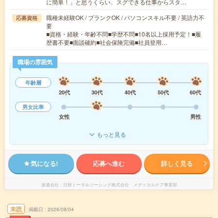
に簡単！」と思うくらい、スグできる仕事からスタ…
職種未経験OK / ブランクOK / パソコンスキル不要 / 英語力不
応募資格
要
■資格・経験・年齢不問■学歴不問■10名以上採用予定！■履
歴書不要■面談確約■社会保険完備■社員登用…
職場の雰囲気
年齢層
20代
30代
40代
50代
60代
男女比率
女性
男性
もっと見る
気になる!
応募へ進む
詳しく見る
派遣会社
日研トータルソーシング株式会社 メディカルケア事業部
未読
掲載日
2026/08/04