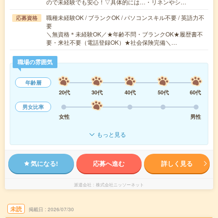
ので未経験でも安心！▽具体的には…・リネンやシ…
職種未経験OK / ブランクOK / パソコンスキル不要 / 英語力不
応募資格
要
＼無資格＊未経験OK／★年齢不問・ブランクOK★履歴書不
要・来社不要（電話登録OK）★社会保険完備＼…
職場の雰囲気
年齢層
20代
30代
40代
50代
60代
男女比率
女性
男性
もっと見る
気になる!
応募へ進む
詳しく見る
派遣会社
株式会社ニッソーネット
未読
掲載日
2026/07/30