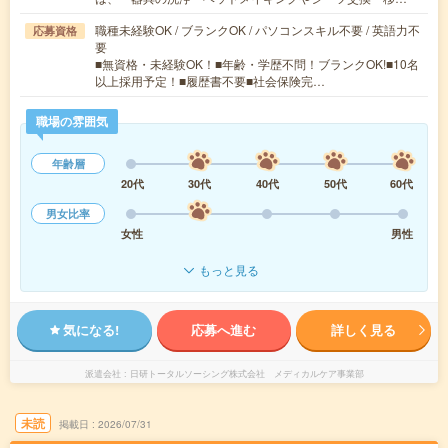
職種未経験OK / ブランクOK / パソコンスキル不要 / 英語力不
応募資格
要
■無資格・未経験OK！■年齢・学歴不問！ブランクOK!■10名
以上採用予定！■履歴書不要■社会保険完…
職場の雰囲気
年齢層
20代
30代
40代
50代
60代
男女比率
女性
男性
もっと見る
気になる!
応募へ進む
詳しく見る
派遣会社
日研トータルソーシング株式会社 メディカルケア事業部
未読
掲載日
2026/07/31