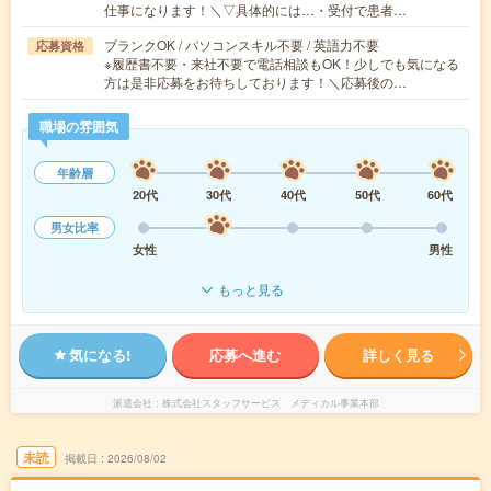
仕事になります！＼▽具体的には…・受付で患者…
ブランクOK / パソコンスキル不要 / 英語力不要
応募資格
※履歴書不要・来社不要で電話相談もOK！少しでも気になる
方は是非応募をお待ちしております！＼応募後の…
職場の雰囲気
年齢層
20代
30代
40代
50代
60代
男女比率
女性
男性
もっと見る
気になる!
応募へ進む
詳しく見る
派遣会社
株式会社スタッフサービス メディカル事業本部
未読
掲載日
2026/08/02