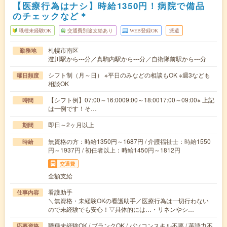
【医療行為はナシ】時給1350円！病院で備品
のチェックなど＊
職種未経験OK
交通費別途支給あり
WEB登録OK
派遣
札幌市南区
勤務地
澄川駅から---分／真駒内駅から---分／自衛隊前駅から---分
シフト制（月～日） ※平日のみなどの相談もOK ※週3なども
曜日頻度
相談OK
【シフト例】07:00～16:0009:00～18:0017:00～09:00※ 上記
時間
は一例です！そ…
即日～2ヶ月以上
期間
無資格の方：時給1350円～1687円 / 介護福祉士：時給1550
時給
円～1937円 / 初任者以上：時給1450円～1812円
交通費
全額支給
看護助手
仕事内容
＼無資格・未経験OKの看護助手／医療行為は一切行わない
ので未経験でも安心！▽具体的には…・リネンやシ…
職種未経験OK / ブランクOK / パソコンスキル不要 / 英語力不
応募資格