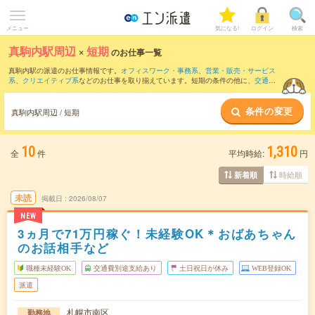
メニュー
気になる!
ログイン
検索
真駒内駅周辺
×
短期
のお仕事一覧
真駒内駅の派遣のお仕事情報です。
オフィスワーク・事務系
、
営業・販売・サービス
系
、
クリエイティブ系
などのお仕事を取り揃えています。短期の条件の他に、
交通費
別途支給あり
、
職種未経験OK
、
友だちと一緒の応募OK
などでもお探し頂けます。
条件の変更
真駒内駅周辺 / 短期
10
1,310
全
件
平均時給:
円
時給順
新着順
未読
掲載日
2026/08/07
NEW
3ヵ月で71万円稼ぐ！未経験OK＊おばあちゃん
のお話相手など
職種未経験OK
交通費別途支給あり
土日祝日が休み
WEB登録OK
派遣
札幌市南区
勤務地