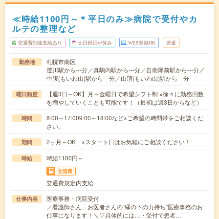
≪時給1100円～＊平日のみ≫病院で受付やカ
ルテの整理など
交通費別途支給あり
土日祝日が休み
WEB登録OK
派遣
札幌市南区
勤務地
澄川駅から---分／真駒内駅から---分／自衛隊前駅から---分／
中腹(もいわ山)駅から---分／山頂(もいわ山)駅から---分
【週3日～OK】月～金曜日で希望シフト制 ※徐々に勤務回数
曜日頻度
を増やしていくことも可能です！（最初は週3日からなど）
8:00～17:009:00～18:00など※ご希望の時間帯をご相談くだ
時間
さい。
2ヶ月～OK ※スタート日はお気軽にご相談ください！
期間
時給1100円～
時給
交通費
交通費規定内支給
医療事務・病院受付
仕事内容
／看護師さん、お医者さんの“縁の下の力持ち”医療事務のお
仕事になります！＼▽具体的には…・受付で患者…