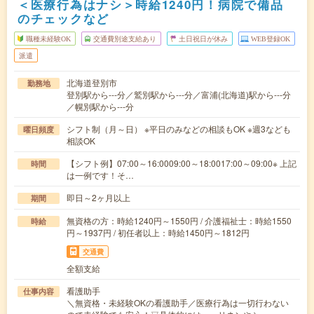
＜医療行為はナシ＞時給1240円！病院で備品
のチェックなど
職種未経験OK
交通費別途支給あり
土日祝日が休み
WEB登録OK
派遣
北海道登別市
勤務地
登別駅から---分／鷲別駅から---分／富浦(北海道)駅から---分
／幌別駅から---分
シフト制（月～日） ※平日のみなどの相談もOK ※週3なども
曜日頻度
相談OK
【シフト例】07:00～16:0009:00～18:0017:00～09:00※ 上記
時間
は一例です！そ…
即日～2ヶ月以上
期間
無資格の方：時給1240円～1550円 / 介護福祉士：時給1550
時給
円～1937円 / 初任者以上：時給1450円～1812円
交通費
全額支給
看護助手
仕事内容
＼無資格・未経験OKの看護助手／医療行為は一切行わない