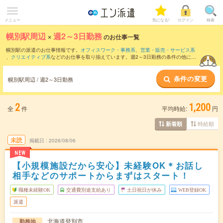
メニュー
気になる!
ログイン
検索
幌別駅周辺
×
週2～3日勤務
のお仕事一覧
幌別駅の派遣のお仕事情報です。
オフィスワーク・事務系
、
営業・販売・サービス系
、
クリエイティブ系
などのお仕事を取り揃えています。週2～3日勤務の条件の他に、
交通費別途支給あり
、
職種未経験OK
、
友だちと一緒の応募OK
などのこだわり条件も
取り揃えています。
条件の変更
幌別駅周辺 / 週2～3日勤務
2
1,200
全
件
平均時給:
円
時給順
新着順
未読
掲載日
2026/08/06
NEW
【小規模施設だから安心】未経験OK＊お話し
相手などのサポートからまずはスタート！
職種未経験OK
交通費別途支給あり
土日祝日が休み
WEB登録OK
派遣
北海道登別市
勤務地