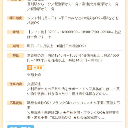
登別駅から---分／鷲別駅から---分／富浦(北海道)駅から---分
／幌別駅から---分
シフト制（月～日） ※平日のみなどの相談もOK ※週3なども
曜日頻度
相談OK
【シフト例】07:00～16:0009:00～18:0017:00～09:00※ 上記
時間
は一例です！そ…
即日～2ヶ月以上 ■開始日の相談OK！
期間
無資格の方：時給1240円～1550円 / 介護福祉士：時給1550
時給
円～1937円 / 初任者以上：時給1450円～1812円
交通費
全額支給
介護関連
仕事内容
／利用者の方の日常生活をサポート！＼▽具体的には…・買
い物や散歩に付き添ったり・折り紙や体操などのレ…
職種未経験OK / ブランクOK / パソコンスキル不要 / 英語力不
応募資格
要
＼無資格＊未経験OK／★年齢不問・ブランクOK★履歴書不
要・来社不要（電話登録OK）★社会保険完備＼…