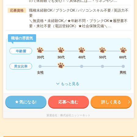
ので未経験でも安心！▽具体的には…・リネンやシ…
職種未経験OK / ブランクOK / パソコンスキル不要 / 英語力不
応募資格
要
＼無資格＊未経験OK／★年齢不問・ブランクOK★履歴書不
要・来社不要（電話登録OK）★社会保険完備＼…
職場の雰囲気
年齢層
20代
30代
40代
50代
60代
男女比率
女性
男性
もっと見る
気になる!
応募へ進む
詳しく見る
派遣会社
株式会社ニッソーネット