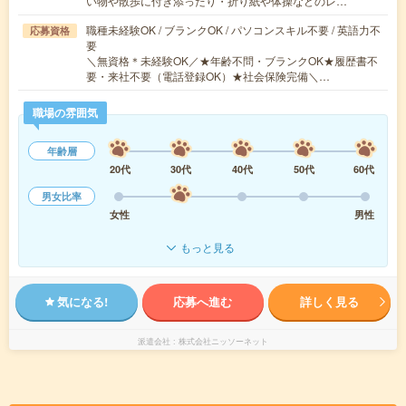
い物や散歩に付き添ったり・折り紙や体操などのレ…
職種未経験OK / ブランクOK / パソコンスキル不要 / 英語力不
応募資格
要
＼無資格＊未経験OK／★年齢不問・ブランクOK★履歴書不
要・来社不要（電話登録OK）★社会保険完備＼…
職場の雰囲気
年齢層
20代
30代
40代
50代
60代
男女比率
女性
男性
もっと見る
気になる!
応募へ進む
詳しく見る
派遣会社
株式会社ニッソーネット