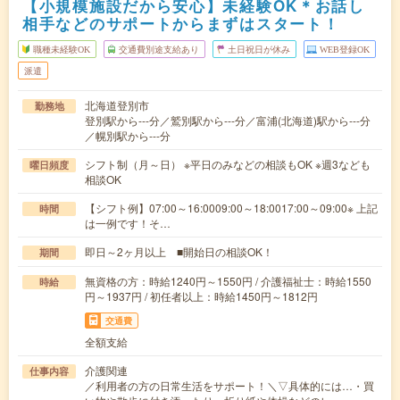
【小規模施設だから安心】未経験OK＊お話し
相手などのサポートからまずはスタート！
職種未経験OK
交通費別途支給あり
土日祝日が休み
WEB登録OK
派遣
北海道登別市
勤務地
登別駅から---分／鷲別駅から---分／富浦(北海道)駅から---分
／幌別駅から---分
シフト制（月～日） ※平日のみなどの相談もOK ※週3なども
曜日頻度
相談OK
【シフト例】07:00～16:0009:00～18:0017:00～09:00※ 上記
時間
は一例です！そ…
即日～2ヶ月以上 ■開始日の相談OK！
期間
無資格の方：時給1240円～1550円 / 介護福祉士：時給1550
時給
円～1937円 / 初任者以上：時給1450円～1812円
交通費
全額支給
介護関連
仕事内容
／利用者の方の日常生活をサポート！＼▽具体的には…・買