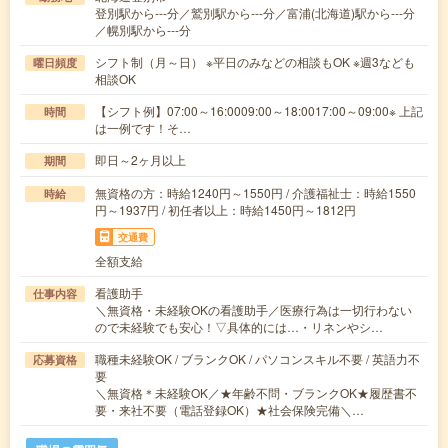
登別駅から---分／鷲別駅から---分／富浦(北海道)駅から---分
／幌別駅から---分
シフト制（月～日） ※平日のみなどの相談もOK ※週3なども
曜日頻度
相談OK
【シフト例】07:00～16:0009:00～18:0017:00～09:00※ 上記
時間
は一例です！そ…
即日～2ヶ月以上
期間
無資格の方：時給1240円～1550円 / 介護福祉士：時給1550
時給
円～1937円 / 初任者以上：時給1450円～1812円
交通費
全額支給
看護助手
仕事内容
＼無資格・未経験OKの看護助手／医療行為は一切行わない
ので未経験でも安心！▽具体的には…・リネンやシ…
職種未経験OK / ブランクOK / パソコンスキル不要 / 英語力不
応募資格
要
＼無資格＊未経験OK／★年齢不問・ブランクOK★履歴書不
要・来社不要（電話登録OK）★社会保険完備＼…