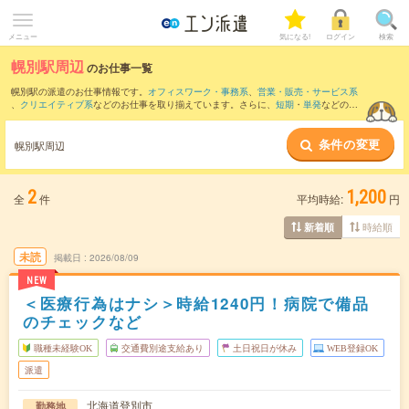
メニュー
気になる!
ログイン
検索
幌別駅周辺
のお仕事一覧
幌別駅の派遣のお仕事情報です。
オフィスワーク・事務系
、
営業・販売・サービス系
、
クリエイティブ系
などのお仕事を取り揃えています。さらに、
短期
・
単発
などの期
間や、
職種未経験OK
などのこだわり条件で絞り込んでいただけます。
条件の変更
また、
東室蘭駅
・
富浦(北海道)駅
・
登別駅
・
鷲別駅
・
虎杖浜駅
など近隣駅のお仕事もご
幌別駅周辺
確認いただけます。
2
1,200
全
件
平均時給:
円
時給順
新着順
未読
掲載日
2026/08/09
NEW
＜医療行為はナシ＞時給1240円！病院で備品
のチェックなど
職種未経験OK
交通費別途支給あり
土日祝日が休み
WEB登録OK
派遣
北海道登別市
勤務地