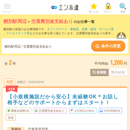
メニュー
気になる!
ログイン
検索
幌別駅周辺
×
交通費別途支給あり
のお仕事一覧
幌別駅の派遣のお仕事情報です。
オフィスワーク・事務系
、
営業・販売・サービス系
、
クリエイティブ系
などのお仕事を取り揃えています。交通費別途支給ありの条件の
他に、
職種未経験OK
、
友だちと一緒の応募OK
、
週4日勤務
などのこだわり条件も取り
揃えています。
条件の変更
幌別駅周辺 / 交通費別途支給あり
2
1,200
全
件
平均時給:
円
時給順
新着順
未読
掲載日
2026/08/06
NEW
【小規模施設だから安心】未経験OK＊お話し
相手などのサポートからまずはスタート！
職種未経験OK
交通費別途支給あり
土日祝日が休み
WEB登録OK
派遣
北海道登別市
勤務地