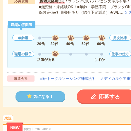
応募資格
職種未経験OK
/ ブランクOK / パソコンスキル不要 /
■無資格・未経験OK！■年齢・学歴不問！ブランクOK
保険完備■社員登用あり（紹介予定派遣）★WE…
つづ
職場の雰囲気
年齢層
男女比率
20代
30代
40代
50代
60代
職場の様子
仕事の仕方
活気がある
しずか
日研トータルソーシング株式会社 メディカルケア事
派遣会社
応募する
気になる！
未読
NEW
掲載日
2026/08/08