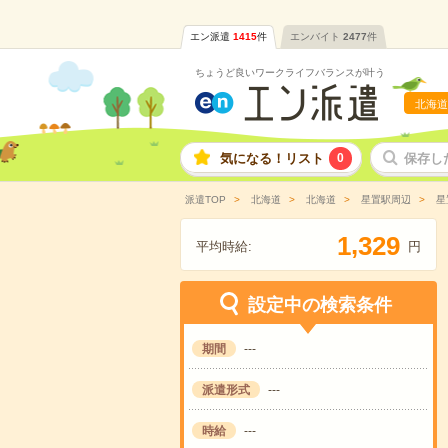
エン派遣
1415
件
エンバイト
2477
件
ちょうど良いワークライフバランスが叶う
北海道
気になる！リスト
0
保存し
派遣TOP
北海道
北海道
星置駅周辺
星
,
1
3
2
9
平均時給:
円
設定中の検索条件
期間
---
派遣形式
---
時給
---