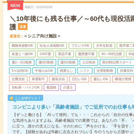
NEW
掲載日
2026/08/08
＼10年後にも残る仕事／～60代も現役活
護
派遣
＜シニア向け施設＞
派遣先
職種未経験OK
社会人未経験OK
ブランクOK
大学生歓迎
既卒第二
友達と一緒OK
OA不要
英語不要
履歴書不要
40～50代活躍
6
週2～3日勤務
週4日勤務
週5日勤務
土日祝休
朝10時以降スタート
5ｈ以内OK
午後のみOK
残業なし
シフト
交替制勤務
扶養控内
交費支給
車通勤可
服装自由
日払いOK
週払いOK
職場が禁煙
自転車・バイクOK
看護師
介護士
ここがポイント！
コンビニより多い「高齢者施設」でご近所でのお仕事も
【ずっと働ける】「AIって便利」でも・・・これからの「自分の仕
な気持ちありますよね。高齢者施設での業務では、あなたの「手」「
に立つ、誰かの支えになる。そのために「声をかける」「手を貸す」
です。【経験があれば年齢に左右されづらい】今のうちから介護やっ