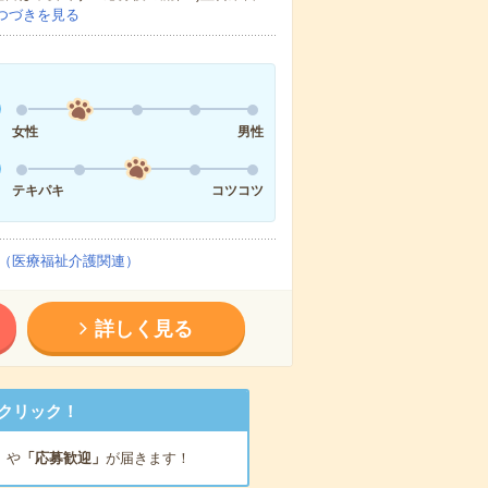
つづきを見る
女性
男性
テキパキ
コツコツ
（医療福祉介護関連）
詳しく見る
クリック！
」
や
「応募歓迎」
が届きます！