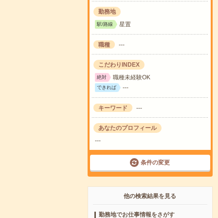
勤務地
星置
駅/路線
職種
---
こだわりINDEX
職種未経験OK
絶対
---
できれば
キーワード
---
あなたのプロフィール
---
条件の変更
他の検索結果を見る
勤務地でお仕事情報をさがす