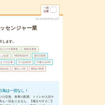
一括
応募
No.NTSMCSP09_KJT
メッセンジャー業
介します。
名以上の大量募集
複数名募集
ゅふ歓迎
WEB登録OK
週4日勤務
前までの仕事
5ｈ以内OK
午後のみOK
服装自由
週払いOK
職場が禁煙
行為は一切なし！
ツの交換、食事の配膳、トイレや入浴サ
為も一切ありません。【働きやすさ〇】