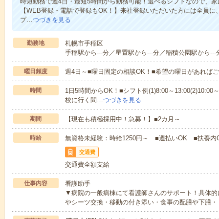
時短勤務で週4日・最短5時間から勤務可能！選べるシフトなので、
【WEB登録・電話で登録もOK！】来社登録いただいた方には全員に、
プ…
つづきを見る
勤務地
札幌市手稲区
手稲駅から---分／星置駅から---分／稲積公園駅から---
曜日頻度
週4日～■曜日固定の相談OK！■希望の曜日があれば
時間
1日5時間からOK！■シフト例(1)8:00～13:00(2)10:00～
校に行く間…
つづきを見る
期間
【現在も積極採用中！急募！】■2カ月～
時給
無資格未経験：時給1250円～ ■週払いOK ■扶養内
交通費
交通費全額支給
仕事内容
看護助手
▼病院の一般病棟にて看護師さんのサポート！具体的
やシーツ交換・移動の付き添い・食事の配膳や下膳・