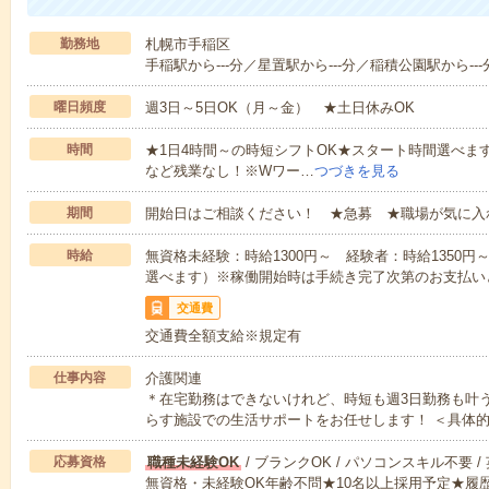
勤務地
札幌市手稲区
手稲駅から---分／星置駅から---分／稲積公園駅から---
曜日頻度
週3日～5日OK（月～金） ★土日休みOK
時間
★1日4時間～の時短シフトOK★スタート時間選べます！7:00～1
など残業なし！※Wワー…
つづきを見る
期間
開始日はご相談ください！ ★急募 ★職場が気に入
時給
無資格未経験：時給1300円～ 経験者：時給1350
選べます）※稼働開始時は手続き完了次第のお支払い
交通費
交通費全額支給※規定有
仕事内容
介護関連
＊在宅勤務はできないけれど、時短も週3日勤務も叶
らす施設での生活サポートをお任せします！ ＜具体
応募資格
職種未経験OK
/ ブランクOK / パソコンスキル不要 /
無資格・未経験OK年齢不問★10名以上採用予定★履