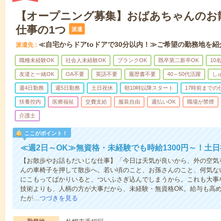
【オープニング募集】おばあちゃんのお
仕事の1つ
派遣
≪自宅からドアtoドアで30分以内！≫ご希望の勤務地を紹
派遣先
職種未経験OK
社会人未経験OK
ブランクOK
既卒第二新卒OK
10
友達と一緒OK
OA不要
英語不要
履歴書不要
40～50代活躍
し
週4日勤務
週5日勤務
土日祝休
朝10時以降スタート
17時前までの
扶養控内
医療福祉
交費支給
服装自由
週払いOK
職場が禁煙
介護士
ここがポイント！
≪週2日～OK≫無資格・未経験でも時給1300円～！土
【お散歩やお話もだいじな仕事】「今日は天気が良いから、外の空気
んの車椅子を押して散歩へ。若い頃のこと、お孫さんのこと、何気な
にこもってばかりいると、ついふさぎ込んでしまうから。これも大事
技術よりも、人柄の方が大事だから、未経験・無資格OK。給与も高
たが…
つづきを見る