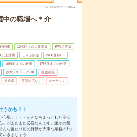
No.MNPWH856386-20
躍中の職場へ＊介
新卒OK
10名以上の大量募集
複数名募集
0歳以上活躍
しゅふ歓迎
WEB登録OK
16時前までの仕事
17時前までの仕事
副業・WワークOK
医療福祉
派遣多
電話対応なし
ルーティン
叶うかも？！
事が心配」・・・そんなちょっとした不安
心」がまだまだ必要なんです。誰かの役
そんな当たり前の行動が大事な業務の1つ
ていきましょう