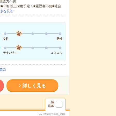
 英語力不要
!■10名以上採用予定！■履歴書不要■社会
きを見る
女性
男性
テキパキ
コツコツ
業部
詳しく見る
一括
応募
No.NTSMCSP09_OP9