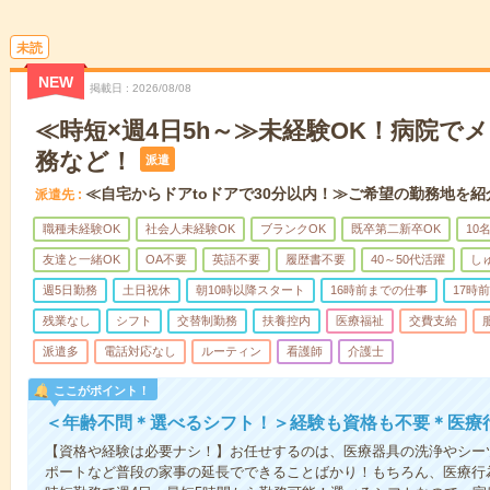
未読
NEW
掲載日
2026/08/08
≪時短×週4日5h～≫未経験OK！病院で
務など！
派遣
≪自宅からドアtoドアで30分以内！≫ご希望の勤務地を紹
派遣先
職種未経験OK
社会人未経験OK
ブランクOK
既卒第二新卒OK
10
友達と一緒OK
OA不要
英語不要
履歴書不要
40～50代活躍
し
週5日勤務
土日祝休
朝10時以降スタート
16時前までの仕事
17時
残業なし
シフト
交替制勤務
扶養控内
医療福祉
交費支給
派遣多
電話対応なし
ルーティン
看護師
介護士
ここがポイント！
＜年齢不問＊選べるシフト！＞経験も資格も不要＊医療
【資格や経験は必要ナシ！】お任せするのは、医療器具の洗浄やシー
ポートなど普段の家事の延長でできることばかり！もちろん、医療行