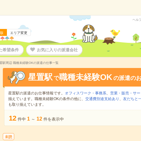
ヘル
版
エリア変更
た希望条件
お気に入りの派遣会社
置駅周辺 職種未経験OKの派遣の仕事一覧
星置駅
職種未経験OK
で
の派遣の
星置駅の派遣のお仕事情報です。
オフィスワーク・事務系
、
営業・販売・サー
揃えています。職種未経験OKの条件の他に、
交通費別途支給あり
、
友だちと一
も取り揃えています。
12
1
12
件中
～
件を表示中
未読