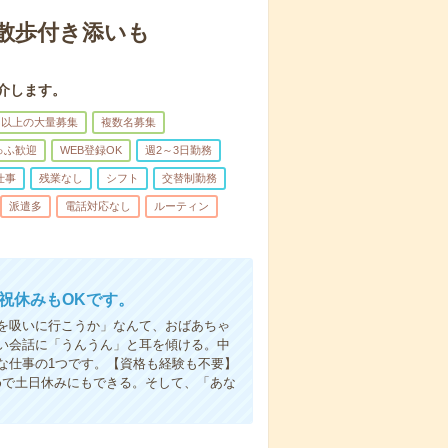
散歩付き添いも
介します。
名以上の大量募集
複数名募集
ゅふ歓迎
WEB登録OK
週2～3日勤務
仕事
残業なし
シフト
交替制勤務
派遣多
電話対応なし
ルーティン
日祝休みもOKです。
を吸いに行こうか」なんて、おばあちゃ
い会話に「うんうん」と耳を傾ける。中
な仕事の1つです。【資格も経験も不要】
めで土日休みにもできる。そして、「あな