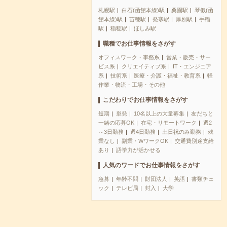
札幌駅
白石(函館本線)駅
桑園駅
琴似(函
館本線)駅
苗穂駅
発寒駅
厚別駅
手稲
駅
稲穂駅
ほしみ駅
職種でお仕事情報をさがす
オフィスワーク・事務系
営業・販売・サー
ビス系
クリエイティブ系
IT・エンジニア
系
技術系
医療・介護・福祉・教育系
軽
作業・物流・工場・その他
こだわりでお仕事情報をさがす
短期
単発
10名以上の大量募集
友だちと
一緒の応募OK
在宅・リモートワーク
週2
～3日勤務
週4日勤務
土日祝のみ勤務
残
業なし
副業・WワークOK
交通費別途支給
あり
語学力が活かせる
人気のワードでお仕事情報をさがす
急募
年齢不問
財団法人
英語
書類チェ
ック
テレビ局
封入
大学