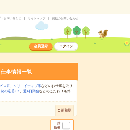
プ・お問い合わせ
サイトマップ
掲載のお問い合わせ
会員登録
ログイン
お仕事情報一覧
ビス系
、
クリエイティブ系
などのお仕事を取り
緒の応募OK
、
週4日勤務
などのこだわり条件
新着順
一括
応募