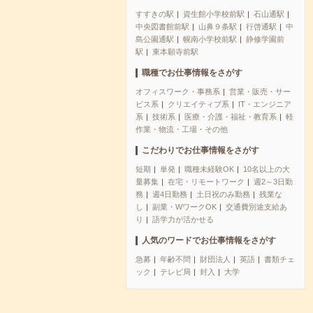
すすきの駅
資生館小学校前駅
石山通駅
中央図書館前駅
山鼻９条駅
行啓通駅
中
島公園通駅
幌南小学校前駅
静修学園前
駅
東本願寺前駅
職種でお仕事情報をさがす
オフィスワーク・事務系
営業・販売・サー
ビス系
クリエイティブ系
IT・エンジニア
系
技術系
医療・介護・福祉・教育系
軽
作業・物流・工場・その他
こだわりでお仕事情報をさがす
短期
単発
職種未経験OK
10名以上の大
量募集
在宅・リモートワーク
週2～3日勤
務
週4日勤務
土日祝のみ勤務
残業な
し
副業・WワークOK
交通費別途支給あ
り
語学力が活かせる
人気のワードでお仕事情報をさがす
急募
年齢不問
財団法人
英語
書類チェ
ック
テレビ局
封入
大学