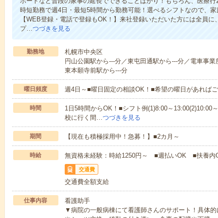
ポートなど普段の家事の延長でできることばかり！もちろん、医療行
時短勤務で週4日・最短5時間から勤務可能！選べるシフトなので、
【WEB登録・電話で登録もOK！】来社登録いただいた方には全員に、
プ…
つづきを見る
勤務地
札幌市中央区
円山公園駅から---分／東屯田通駅から---分／電車事業
東本願寺前駅から---分
曜日頻度
週4日～■曜日固定の相談OK！■希望の曜日があれば
時間
1日5時間からOK！■シフト例(1)8:00～13:00(2)10:00～
校に行く間…
つづきを見る
期間
【現在も積極採用中！急募！】■2カ月～
時給
無資格未経験：時給1250円～ ■週払いOK ■扶養内
交通費
交通費全額支給
仕事内容
看護助手
▼病院の一般病棟にて看護師さんのサポート！具体的