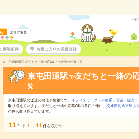
ヘル
版
エリア変更
た希望条件
お気に入りの派遣会社
東屯田通駅周辺 友だちと一緒の応募OKの派遣の仕事一覧
東屯田通駅
友だちと一緒の応
で
覧
東屯田通駅の派遣のお仕事情報です。
オフィスワーク・事務系
、
営業・販売・
取り揃えています。友だちと一緒の応募OKの条件の他に、
交通費別途支給あ
条件も取り揃えています。
11
1
11
件中
～
件を表示中