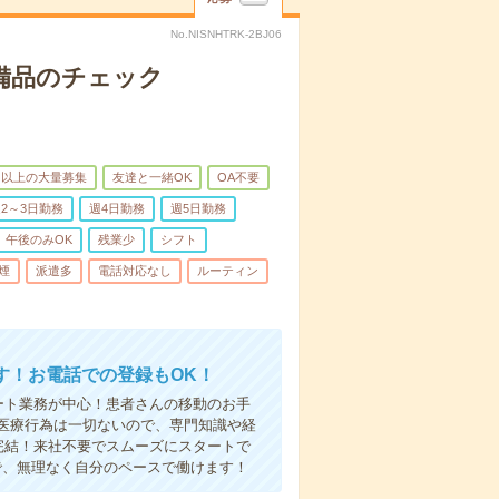
No.NISNHTRK-2BJ06
で備品のチェック
名以上の大量募集
友達と一緒OK
OA不要
2～3日勤務
週4日勤務
週5日勤務
午後のみOK
残業少
シフト
煙
派遣多
電話対応なし
ルーティン
す！お電話での登録もOK！
ート業務が中心！患者さんの移動のお手
医療行為は一切ないので、専門知識や経
完結！来社不要でスムーズにスタートで
で、無理なく自分のペースで働けます！