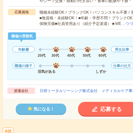
やシーツ交換・移動の付き添い・食事の配膳や下膳・
応募資格
職種未経験OK / ブランクOK / パソコンスキル不要 /
■無資格・未経験OK！■年齢・学歴不問！ブランクOK
保険完備■社員登用あり（紹介予定派遣）★WE…
つづ
職場の雰囲気
年齢層
男女比率
20代
30代
40代
50代
60代
職場の様子
仕事の仕方
活気がある
しずか
日研トータルソーシング株式会社 メディカルケア事
派遣会社
応募する
気になる！
未読