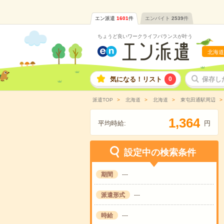
エン派遣
1601
件
エンバイト
2539
件
ちょうど良いワークライフバランスが叶う
北海道
気になる！リスト
0
保存し
派遣TOP
北海道
北海道
東屯田通駅周辺
,
1
3
6
4
平均時給:
円
設定中の検索条件
期間
---
派遣形式
---
時給
---