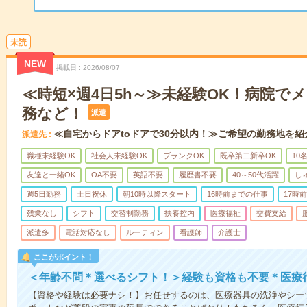
未読
NEW
掲載日
2026/08/07
≪時短×週4日5h～≫未経験OK！病院で
務など！
派遣
≪自宅からドアtoドアで30分以内！≫ご希望の勤務地を紹
派遣先
職種未経験OK
社会人未経験OK
ブランクOK
既卒第二新卒OK
10
友達と一緒OK
OA不要
英語不要
履歴書不要
40～50代活躍
し
週5日勤務
土日祝休
朝10時以降スタート
16時前までの仕事
17時
残業なし
シフト
交替制勤務
扶養控内
医療福祉
交費支給
派遣多
電話対応なし
ルーティン
看護師
介護士
ここがポイント！
＜年齢不問＊選べるシフト！＞経験も資格も不要＊医療
【資格や経験は必要ナシ！】お任せするのは、医療器具の洗浄やシー