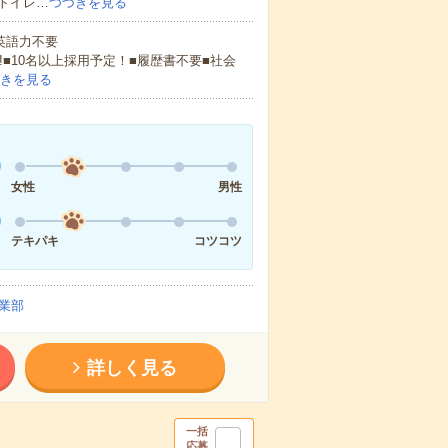
トイレ…
つづきを見る
 英語力不要
!■10名以上採用予定！■履歴書不要■社会
きを見る
女性
男性
テキパキ
コツコツ
業部
詳しく見る
一括
応募