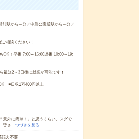
所前駅から---分／中島公園通駅から---分／
ればご相談ください！
！早番 7:00～16:00遅番 10:00～19:
から最短2～3日後に就業が可能です！
K ■日収1万400円以上
？意外に簡単！」と思うくらい、スグで
、皆さ…
つづきを見る
 英語力不要