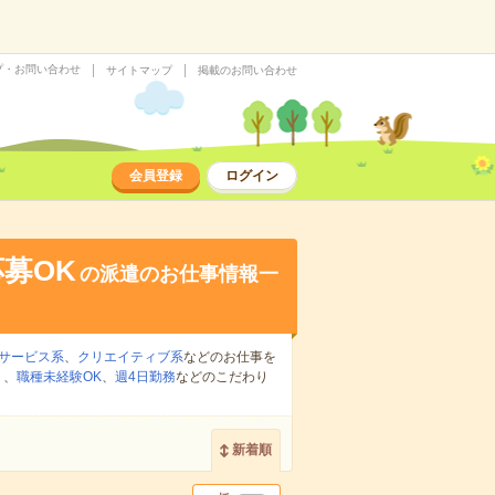
プ・お問い合わせ
サイトマップ
掲載のお問い合わせ
会員登録
ログイン
募OK
の派遣のお仕事情報一
サービス系
、
クリエイティブ系
などのお仕事を
り
、
職種未経験OK
、
週4日勤務
などのこだわり
新着順