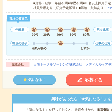
■資格・経験・年齢不問■学歴不問■10名以上採用予定
社員登用あり（紹介予定派遣）■昇給・賞与あり …
つ
職場の雰囲気
年齢層
男女比率
20代
30代
40代
50代
60代
職場の様子
仕事の仕方
活気がある
しずか
日研トータルソーシング株式会社 メディカルケア事
派遣会社
応募する
気になる！
興味があったら「★気になる！」を
「気になる！」を押しておくと、派遣会社から
「面談確約