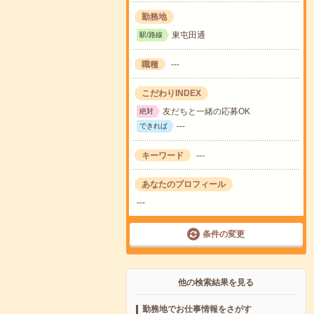
勤務地
東屯田通
駅/路線
職種
---
こだわりINDEX
友だちと一緒の応募OK
絶対
---
できれば
キーワード
---
あなたのプロフィール
---
条件の変更
他の検索結果を見る
勤務地でお仕事情報をさがす