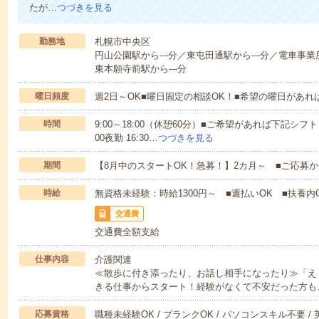
たが…
つづきを見る
勤務地
札幌市中央区
円山公園駅から---分／東屯田通駅から---分／電車事業
東本願寺前駅から---分
曜日頻度
週2日～OK■曜日固定の相談OK！■希望の曜日があ
時間
9:00～18:00（休憩60分）■ご希望があれば下記シフトもOK
00夜勤 16:30…
つづきを見る
期間
【8月中のスタートOK！急募！】2カ月～ ■ご応募
時給
無資格未経験：時給1300円～ ■週払いOK ■扶養内O
交通費
交通費全額支給
仕事内容
介護関連
≪散歩に付き添ったり、お話し相手になったり≫「え
きる仕事からスタート！経験がなくて不安だった方も
応募資格
職種未経験OK / ブランクOK / パソコンスキル不要 /