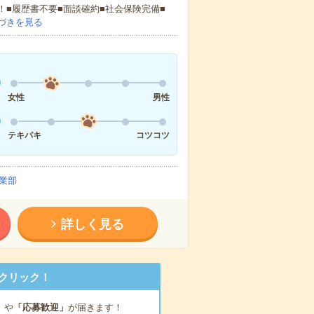
！■履歴書不要■面談確約■社会保険完備■
づきを見る
女性
男性
テキパキ
コツコツ
業部
詳しく見る
クリック！
」
や
「応募歓迎」
が届きます！