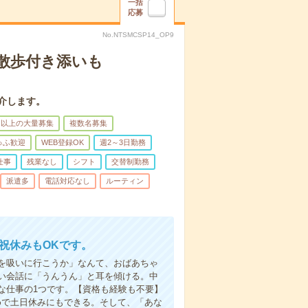
一括
応募
No.NTSMCSP14_OP9
散歩付き添いも
介します。
名以上の大量募集
複数名募集
ゅふ歓迎
WEB登録OK
週2～3日勤務
仕事
残業なし
シフト
交替制勤務
派遣多
電話対応なし
ルーティン
日祝休みもOKです。
を吸いに行こうか」なんて、おばあちゃ
い会話に「うんうん」と耳を傾ける。中
な仕事の1つです。【資格も経験も不要】
めで土日休みにもできる。そして、「あな