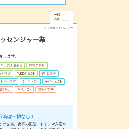
一括
応募
No.NTSMCSP14_KJT
メッセンジャー業
介します。
名以上の大量募集
複数名募集
ゅふ歓迎
WEB登録OK
週4日勤務
前までの仕事
5ｈ以内OK
午後のみOK
服装自由
週払いOK
職場が禁煙
行為は一切なし！
ツの交換、食事の配膳、トイレや入浴サ