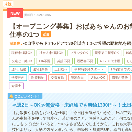
未読
NEW
掲載日
2026/08/07
【オープニング募集】おばあちゃんのお
仕事の1つ
派遣
≪自宅からドアtoドアで30分以内！≫ご希望の勤務地を紹
派遣先
職種未経験OK
社会人未経験OK
ブランクOK
既卒第二新卒OK
10
友達と一緒OK
OA不要
英語不要
履歴書不要
40～50代活躍
し
週4日勤務
週5日勤務
土日祝休
朝10時以降スタート
17時前までの
扶養控内
医療福祉
交費支給
服装自由
週払いOK
職場が禁煙
介護士
ここがポイント！
≪週2日～OK≫無資格・未経験でも時給1300円～！土
【お散歩やお話もだいじな仕事】「今日は天気が良いから、外の空気
んの車椅子を押して散歩へ。若い頃のこと、お孫さんのこと、何気な
にこもってばかりいると、ついふさぎ込んでしまうから。これも大事
技術よりも、人柄の方が大事だから、未経験・無資格OK。給与も高