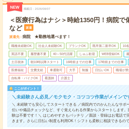
NEW
掲載日
2026/08/07
＜医療行為はナシ＞時給1350円！病院
など
派遣
病院 ★勤務地選べます！
派遣先
職種未経験OK
社会人未経験OK
ブランクOK
既卒第二新卒OK
10
英語不要
履歴書不要
40～50代活躍
しゅふ歓迎
WEB登録OK
週
土日祝休
朝10時以降スタート
16時前までの仕事
17時前までの仕事
医療福祉
交費支給
車通勤可
大手
制服
日払いOK
職場が禁
自転車・バイクOK
看護師
介護士
ここがポイント！
＼未経験さん必見／モクモク・コツコツ作業がメインで
＼ 未経験でも安心してスタートできる ／病院内でのかんたんなサポ
伝いや備品チェックなど、すぐ覚えられる作業からスタートします。
験は不要です！＼ はじめやすさもバッチリ ／面談・登録はお電話で
きます。さらに日払い制度も利用OK！シフトも柔軟に相談できるの