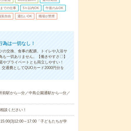
前までの仕事
5ｈ以内OK
午後のみOK
服装自由
週払いOK
職場が禁煙
行為は一切なし！
ツの交換、食事の配膳、トイレや入浴サ
為も一切ありません。【働きやすさ〇】
家庭やプライベートとも両立しやすい！
交通費としてQUOカード2000円分を
所前駅から---分／中島公園通駅から---分／
ご相談ください！
15:00(3)12:00～17:00「子どもたちが学