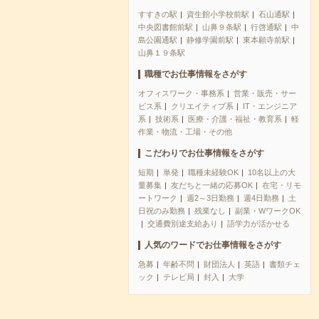
すすきの駅
資生館小学校前駅
石山通駅
中央図書館前駅
山鼻９条駅
行啓通駅
中
島公園通駅
静修学園前駅
東本願寺前駅
山鼻１９条駅
職種でお仕事情報をさがす
オフィスワーク・事務系
営業・販売・サー
ビス系
クリエイティブ系
IT・エンジニア
系
技術系
医療・介護・福祉・教育系
軽
作業・物流・工場・その他
こだわりでお仕事情報をさがす
短期
単発
職種未経験OK
10名以上の大
量募集
友だちと一緒の応募OK
在宅・リモ
ートワーク
週2～3日勤務
週4日勤務
土
日祝のみ勤務
残業なし
副業・WワークOK
交通費別途支給あり
語学力が活かせる
人気のワードでお仕事情報をさがす
急募
年齢不問
財団法人
英語
書類チェ
ック
テレビ局
封入
大学