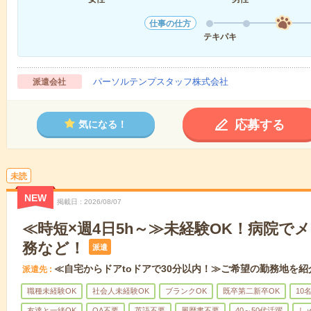
仕事の仕方
テキパキ
パーソルテンプスタッフ株式会社
派遣会社
応募する
気になる！
未読
NEW
掲載日
2026/08/07
≪時短×週4日5h～≫未経験OK！病院で
務など！
派遣
≪自宅からドアtoドアで30分以内！≫ご希望の勤務地を紹
派遣先
職種未経験OK
社会人未経験OK
ブランクOK
既卒第二新卒OK
10
友達と一緒OK
OA不要
英語不要
履歴書不要
40～50代活躍
し