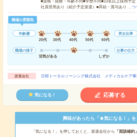
■資格・経験・年齢不問■学歴不問■10名以上採用予定
社員登用あり（紹介予定派遣）■昇給・賞与あり …
つ
職場の雰囲気
年齢層
男女比率
20代
30代
40代
50代
60代
職場の様子
仕事の仕方
活気がある
しずか
日研トータルソーシング株式会社 メディカルケア事
派遣会社
応募する
気になる！
興味があったら「★気になる！」を
「気になる！」を押しておくと、派遣会社から
「面談確約