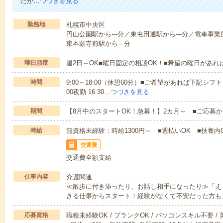
たが…
つづきを見る
勤務地
札幌市中央区
円山公園駅から---分／東屯田通駅から---分／電車事業
東本願寺前駅から---分
曜日頻度
週2日～OK■曜日固定の相談OK！■希望の曜日があ
時間
9:00～18:00（休憩60分）■ご希望があれば下記シフトもOK
00夜勤 16:30…
つづきを見る
期間
【8月中のスタートOK！急募！】2カ月～ ■ご応募
時給
無資格未経験：時給1300円～ ■週払いOK ■扶養内O
交通費
交通費全額支給
仕事内容
介護関連
≪散歩に付き添ったり、お話し相手になったり≫「え
きる仕事からスタート！経験がなくて不安だった方も
応募資格
職種未経験OK / ブランクOK / パソコンスキル不要 /