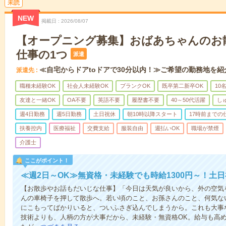
未読
NEW
掲載日
2026/08/07
【オープニング募集】おばあちゃんのお
仕事の1つ
派遣
≪自宅からドアtoドアで30分以内！≫ご希望の勤務地を紹
派遣先
職種未経験OK
社会人未経験OK
ブランクOK
既卒第二新卒OK
10
友達と一緒OK
OA不要
英語不要
履歴書不要
40～50代活躍
し
週4日勤務
週5日勤務
土日祝休
朝10時以降スタート
17時前までの
扶養控内
医療福祉
交費支給
服装自由
週払いOK
職場が禁煙
介護士
ここがポイント！
≪週2日～OK≫無資格・未経験でも時給1300円～！土
【お散歩やお話もだいじな仕事】「今日は天気が良いから、外の空気
んの車椅子を押して散歩へ。若い頃のこと、お孫さんのこと、何気な
にこもってばかりいると、ついふさぎ込んでしまうから。これも大事
技術よりも、人柄の方が大事だから、未経験・無資格OK。給与も高