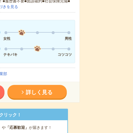
！■履歴書不要■面談確約■社会保険完備■
づきを見る
女性
男性
テキパキ
コツコツ
業部
詳しく見る
クリック！
」
や
「応募歓迎」
が届きます！