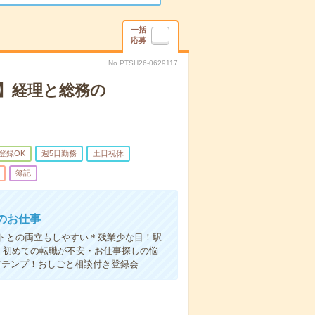
一括
応募
No.PTSH26-0629117
時】経理と総務の
B登録OK
週5日勤務
土日祝休
簿記
のお仕事
トとの両立もしやすい＊残業少な目！駅
！初めての転職が不安・お仕事探しの悩
てテンプ！おしごと相談付き登録会