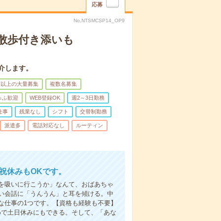
応募
No.NTSMCSP14_OP9
散歩付き添いも
介します。
名以上の大量募集
複数名募集
ゅふ歓迎
WEB登録OK
週2～3日勤務
仕事
残業なし
シフト
交替制勤務
派遣多
電話対応なし
ルーティン
日祝休みもOKです。
を吸いに行こうか」なんて、おばあちゃ
い会話に「うんうん」と耳を傾ける。中
な仕事の1つです。【資格も経験も不要】
めで土日休みにもできる。そして、「あな