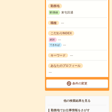
勤務地
東屯田通
駅/路線
職種
---
こだわりINDEX
---
絶対
---
できれば
キーワード
---
あなたのプロフィール
---
条件の変更
他の検索結果を見る
勤務地でお仕事情報をさがす