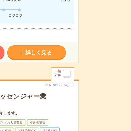
コツコツ
詳しく見る
一括
応募
No.NTSMCSP14_KJT
メッセンジャー業
介します。
名以上の大量募集
複数名募集
ゅふ歓迎
WEB登録OK
週4日勤務