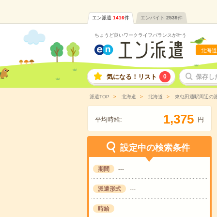
エン派遣
1416
件
エンバイト
2539
件
ちょうど良いワークライフバランスが叶う
北海道
気になる！リスト
0
保存し
派遣TOP
北海道
北海道
東屯田通駅周辺の
,
1
3
7
5
平均時給:
円
設定中の検索条件
期間
---
派遣形式
---
時給
---