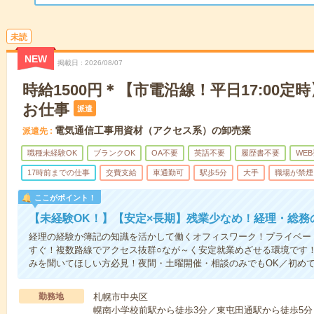
未読
NEW
掲載日
2026/08/07
時給1500円＊【市電沿線！平日17:00定
お仕事
派遣
電気通信工事用資材（アクセス系）の卸売業
派遣先
職種未経験OK
ブランクOK
OA不要
英語不要
履歴書不要
WE
17時前までの仕事
交費支給
車通勤可
駅歩5分
大手
職場が禁煙
ここがポイント！
【未経験OK！】【安定×長期】残業少なめ！経理・総務
経理の経験か簿記の知識を活かして働くオフィスワーク！プライベー
すぐ！複数路線でアクセス抜群○なが～く安定就業めざせる環境です
みを聞いてほしい方必見！夜間・土曜開催・相談のみでもOK／初め
勤務地
札幌市中央区
幌南小学校前駅から徒歩3分／東屯田通駅から徒歩5分