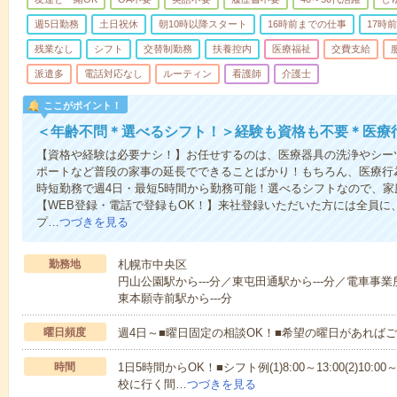
週5日勤務
土日祝休
朝10時以降スタート
16時前までの仕事
17時
残業なし
シフト
交替制勤務
扶養控内
医療福祉
交費支給
派遣多
電話対応なし
ルーティン
看護師
介護士
ここがポイント！
＜年齢不問＊選べるシフト！＞経験も資格も不要＊医療
【資格や経験は必要ナシ！】お任せするのは、医療器具の洗浄やシー
ポートなど普段の家事の延長でできることばかり！もちろん、医療行
時短勤務で週4日・最短5時間から勤務可能！選べるシフトなので、
【WEB登録・電話で登録もOK！】来社登録いただいた方には全員に、
プ…
つづきを見る
勤務地
札幌市中央区
円山公園駅から---分／東屯田通駅から---分／電車事業
東本願寺前駅から---分
曜日頻度
週4日～■曜日固定の相談OK！■希望の曜日があれば
時間
1日5時間からOK！■シフト例(1)8:00～13:00(2)10:00～
校に行く間…
つづきを見る