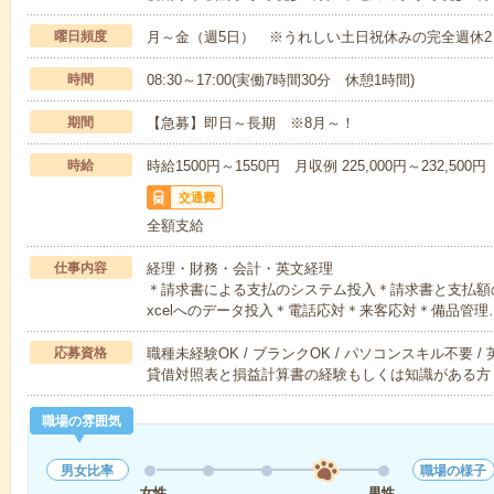
曜日頻度
月～金（週5日） ※うれしい土日祝休みの完全週休
時間
08:30～17:00(実働7時間30分 休憩1時間)
期間
【急募】即日～長期 ※8月～！
時給
時給1500円～1550円 月収例 225,000円～232,500円
交通費
全額支給
仕事内容
経理・財務・会計・英文経理
＊請求書による支払のシステム投入＊請求書と支払額
xcelへのデータ投入＊電話応対＊来客応対＊備品管理
応募資格
職種未経験OK / ブランクOK / パソコンスキル不要 /
貸借対照表と損益計算書の経験もしくは知識がある方
職場の雰囲気
男女比率
職場の様子
女性
男性