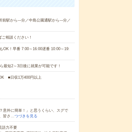
所前駅から---分／中島公園通駅から---分／
ればご相談ください！
！早番 7:00～16:00遅番 10:00～19:
から最短2～3日後に就業が可能です！
K ■日収1万400円以上
？意外に簡単！」と思うくらい、スグで
、皆さ…
つづきを見る
 英語力不要