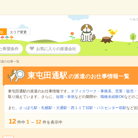
ヘル
版
エリア変更
た希望条件
お気に入りの派遣会社
派遣の仕事一覧
東屯田通駅
の派遣のお仕事情報一覧
東屯田通駅の派遣のお仕事情報です。
オフィスワーク・事務系
、
営業・販売・
取り揃えています。さらに、
短期
・
単発
などの期間や、
職種未経験OK
などの
また、
さっぽろ駅
・
札幌駅
・
大通駅
・
西１１丁目駅
・
バスセンター前駅
など近
12
1
12
件中
～
件を表示中