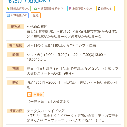
るだけ！短期OK！
職種未経験OK
交通費別途支給あり
土日祝日が休み
残業なし
WEB登録OK
派遣
札幌市白石区
勤務地
白石(函館本線)駅から徒歩5分／白石(札幌市営)駅から徒歩5
分／東札幌駅から徒歩---分／菊水駅から徒歩---分
月～日のうち週1日以上からOK ＊シフト自由
曜日頻度
シフト例(1) 9:00～15:00(2)11:00～17:00(3)13:00～
時間
16:0010:0…
即日～1ヵ月以内 3ヵ月以上 半年以上 などなど… ※お試しで
期間
の短期スタートもOK!! #8月～
時給1700円～2000円 ※日払い・週払い・月払いを選択可
時給
能
交通費
【一部支給】※社内規定あり
データ入力・タイピング
仕事内容
＜TELなし完全もくもくワーク＞電気の通電、廃止の音声を
聞きながら専用フォーマットへ入力するだけ！P…