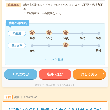
職種未経験OK / ブランクOK / パソコンスキル不要 / 英語力不
応募資格
要
＊未経験OK！※高校生は不可
職場の雰囲気
年齢層
20代
30代
40代
50代
60代
男女比率
女性
男性
もっと見る
気になる!
応募へ進む
詳しく見る
派遣会社
株式会社トライバルユニット
未読
掲載日
2026/08/03
【ブランクOK】患者さんから”ありがとう”が