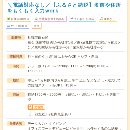
＼電話対応なし／【ふるさと納税】名前や住所
をもくもく入力work
職種未経験OK
交通費別途支給あり
土日祝日が休み
残業なし
WEB登録OK
派遣
札幌市白石区
勤務地
白石(函館本線)駅から徒歩5分／白石(札幌市営)駅から徒歩5
分／東札幌駅から徒歩---分／菊水駅から徒歩---分
月～日のうち週1日以上からOK ＊シフト自由
曜日頻度
シフト例(1) 9:00～15:00(2)11:00～17:00(3)13:00～
時間
16:009:00…
即日～1ヵ月以内 3ヵ月以上 半年以上 などなど… ※お試しで
期間
の短期スタートもOK!! #8月～
時給1750円～2000円 ※日払い・週払い・月払いを選択可
時給
能
交通費
【一部支給】※社内規定あり
データ入力・タイピング
仕事内容
オフィスワークデビューにピッタリ！お任せするのは納税し