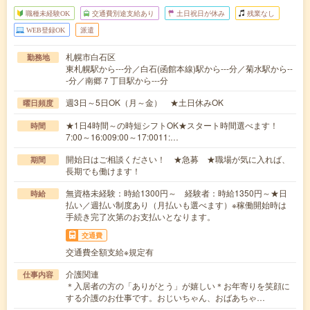
職種未経験OK
交通費別途支給あり
土日祝日が休み
残業なし
WEB登録OK
派遣
札幌市白石区
勤務地
東札幌駅から---分／白石(函館本線)駅から---分／菊水駅から--
-分／南郷７丁目駅から---分
週3日～5日OK（月～金） ★土日休みOK
曜日頻度
★1日4時間～の時短シフトOK★スタート時間選べます！
時間
7:00～16:009:00～17:0011:…
開始日はご相談ください！ ★急募 ★職場が気に入れば、
期間
長期でも働けます！
無資格未経験：時給1300円～ 経験者：時給1350円～★日
時給
払い／週払い制度あり（月払いも選べます）※稼働開始時は
手続き完了次第のお支払いとなります。
交通費
交通費全額支給※規定有
介護関連
仕事内容
＊入居者の方の「ありがとう」が嬉しい＊お年寄りを笑顔に
する介護のお仕事です。おじいちゃん、おばあちゃ…