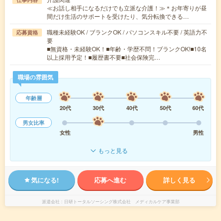
≪お話し相手になるだけでも立派な介護！≫＊お年寄りが昼
間だけ生活のサポートを受けたり、気分転換できる…
職種未経験OK / ブランクOK / パソコンスキル不要 / 英語力不
応募資格
要
■無資格・未経験OK！■年齢・学歴不問！ブランクOK!■10名
以上採用予定！■履歴書不要■社会保険完…
職場の雰囲気
年齢層
20代
30代
40代
50代
60代
男女比率
女性
男性
もっと見る
気になる!
応募へ進む
詳しく見る
派遣会社
日研トータルソーシング株式会社 メディカルケア事業部