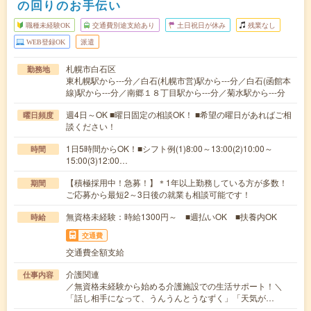
の回りのお手伝い
職種未経験OK
交通費別途支給あり
土日祝日が休み
残業なし
WEB登録OK
派遣
札幌市白石区
勤務地
東札幌駅から---分／白石(札幌市営)駅から---分／白石(函館本
線)駅から---分／南郷１８丁目駅から---分／菊水駅から---分
週4日～OK ■曜日固定の相談OK！ ■希望の曜日があればご相
曜日頻度
談ください！
1日5時間からOK！■シフト例(1)8:00～13:00(2)10:00～
時間
15:00(3)12:00…
【積極採用中！急募！】＊1年以上勤務している方が多数！
期間
ご応募から最短2～3日後の就業も相談可能です！
無資格未経験：時給1300円～ ■週払いOK ■扶養内OK
時給
交通費
交通費全額支給
介護関連
仕事内容
／無資格未経験から始める介護施設での生活サポート！＼
「話し相手になって、うんうんとうなずく」「天気が…