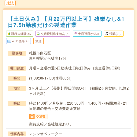
未読
【土日休み】【月22万円以上可】残業なし&1
日7.5h勤務だけの製造作業
職種未経験OK
交通費別途支給あり
土日祝日が休み
残業なし
WEB登録OK
派遣
札幌市白石区
勤務地
東札幌駅から徒歩17分
月曜～金曜の週5日勤務/土日祝日休み（完全週休2日制）
曜日頻度
(1)08:30-17:00(休憩60分)
時間
3ヶ月以上／【長期】即日開始OK！（初回2ヶ月契約、以降2
期間
ヶ月更新）
時給1400円／月収例：220,500円＝1,400円×7時間30分×21
時給
日勤務の場合＋交通費別途支給
交通費
実費支給／当社規定あり。
マシンオペレーター
仕事内容