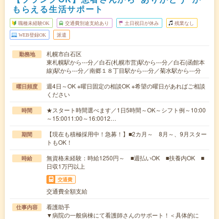
もらえる生活サポート
職種未経験OK
交通費別途支給あり
土日祝日が休み
残業なし
WEB登録OK
派遣
札幌市白石区
勤務地
東札幌駅から---分／白石(札幌市営)駅から---分／白石(函館本
線)駅から---分／南郷１８丁目駅から---分／菊水駅から---分
週4日～OK ※曜日固定の相談OK ※希望の曜日があればご相談
曜日頻度
ください
★スタート時間選べます／1日5時間～OK～シフト例～10:00
時間
～15:0011:00～16:0012…
【現在も積極採用中！急募！】■2カ月～ 8月～、9月スター
期間
トもOK！
無資格未経験：時給1250円～ ■週払いOK ■扶養内OK ■
時給
日収1万円以上
交通費
交通費全額支給
看護助手
仕事内容
▼病院の一般病棟にて看護師さんのサポート！＜具体的に