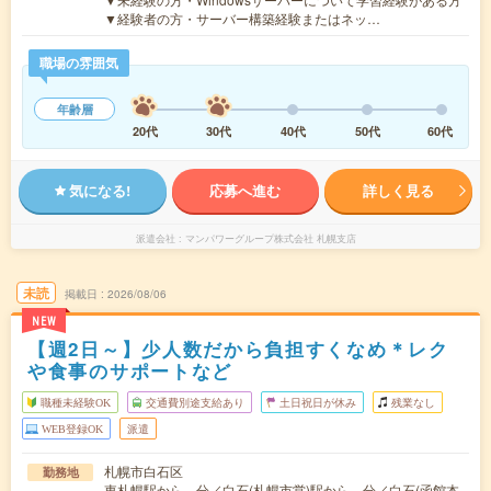
▼経験者の方・サーバー構築経験またはネッ…
職場の雰囲気
年齢層
20代
30代
40代
50代
60代
気になる!
応募へ進む
詳しく見る
派遣会社
マンパワーグループ株式会社 札幌支店
未読
掲載日
2026/08/06
NEW
【週2日～】少人数だから負担すくなめ＊レク
や食事のサポートなど
職種未経験OK
交通費別途支給あり
土日祝日が休み
残業なし
WEB登録OK
派遣
札幌市白石区
勤務地
東札幌駅から---分／白石(札幌市営)駅から---分／白石(函館本