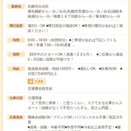
札幌市白石区
勤務地
東札幌駅から---分／白石(札幌市営)駅から---分／白石(函館本
線)駅から---分／南郷１８丁目駅から---分／菊水駅から---分
週2日～OK ■曜日固定の相談OK！ ■希望の曜日があればご相
曜日頻度
談ください！
9:00～18:00（休憩60分）■ご希望があれば下記シフトも
時間
OK！早番 7:00～16:00遅番 …
【8月中のスタートOK！急募！】2カ月～ ■ご応募から最短
期間
2～3日後に就業が可能です！
無資格未経験：時給1300円～ ■週払いOK ■扶養内OK ■
時給
日収1万400円以上
交通費
交通費全額支給
介護関連
仕事内容
「え？意外に簡単！」と思うくらい、スグできる仕事からス
タート！経験がなくて不安だった方も、皆さん問題…
職種未経験OK / ブランクOK / パソコンスキル不要 / 英語力不
応募資格
要
■資格・経験・年齢不問■学歴不問■10名以上採用予定！■履