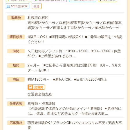
WEB登録OK
派遣
札幌市白石区
勤務地
東札幌駅から---分／白石(札幌市営)駅から---分／白石(函館本
線)駅から---分／南郷１８丁目駅から---分／菊水駅から---分
週3日～OK！ ■曜日固定の相談OK！ ■ご希望の曜日をご相談
曜日頻度
ください！
＼日勤のみ／シフト例・10:00～15:00・9:00～17:00（休憩
時間
60分）■ご希望があればその…
2ヶ月～ ■ご応募から最短3日後に開始可能 8月～、9月ス
期間
タートもOK！
時給1900円～ ■週払いOK ■日収1万5200円以上
時給
交通費
交通費全額支給
看護師・准看護師
仕事内容
【介護施設で体調などの記録がメイン＊看護師】▼具体的に
は…○体温、血圧などのチェック・記録○お薬の飲…
職種未経験OK / ブランクOK / パソコンスキル不要 / 英語力不
応募資格
要