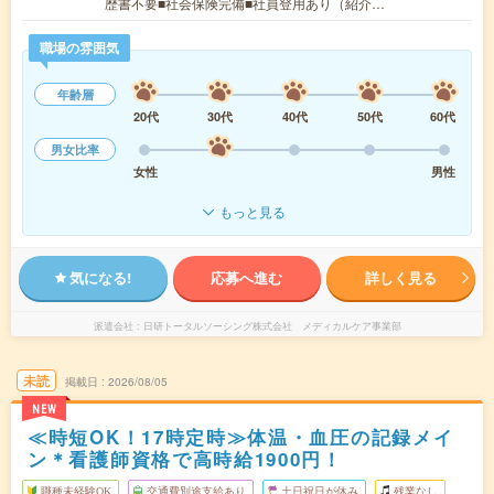
歴書不要■社会保険完備■社員登用あり（紹介…
職場の雰囲気
年齢層
20代
30代
40代
50代
60代
男女比率
女性
男性
もっと見る
気になる!
応募へ進む
詳しく見る
派遣会社
日研トータルソーシング株式会社 メディカルケア事業部
未読
掲載日
2026/08/05
NEW
≪時短OK！17時定時≫体温・血圧の記録メイ
ン＊看護師資格で高時給1900円！
職種未経験OK
交通費別途支給あり
土日祝日が休み
残業なし