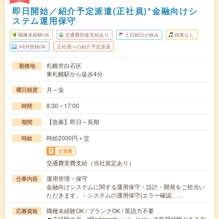
即日開始／紹介予定派遣(正社員)*金融向けシ
ステム運用保守
職種未経験OK
交通費別途支給あり
土日祝日が休み
残業なし
WEB登録OK
正社員への紹介予定派遣
札幌市白石区
勤務地
東札幌駅から徒歩4分
月～金
曜日頻度
8:30～17:00
時間
【急募】即日～長期
期間
時給2000円＋交
時給
交通費
交通費実費支給（当社規定あり）
運用管理・保守
仕事内容
金融向けシステムに関する運用保守・設計・開発をご担当い
ただきます。・システムの運用保守(エラー確認、…
職種未経験OK / ブランクOK / 英語力不要
応募資格
▼未経験の方・Windowsサーバーについて学習経験がある方