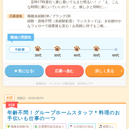
定時17時退社＼家に着いてもまだ明るい！ ／「え、こん
な時間に家にいていいの？」と、嬉しさと同時に…
職種未経験OK / ブランクOK
応募資格
経験・資格不問（未経験歓迎） ランスタッドは、きめ細やか
なフォローで就業後も安心！お気軽に何でもご相…
職場の雰囲気
年齢層
20代
30代
40代
50代
60代
気になる!
応募へ進む
詳しく見る
派遣会社
ランスタッド株式会社 北日本エリア
未読
掲載日
2026/08/04
NEW
年齢不問！グループホームスタッフ＊料理のお
手伝いも仕事の一つ
職種未経験OK
交通費別途支給あり
土日祝日が休み
残業なし