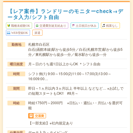
【レア案件】ランドリーのモニターcheck→デ
ータ入力/シフト自由
職種未経験OK
交通費別途支給あり
土日祝日が休み
残業なし
WEB登録OK
派遣
札幌市白石区
勤務地
白石(函館本線)駅から徒歩5分／白石(札幌市営)駅から徒歩5
分／東札幌駅から徒歩---分／菊水駅から徒歩---分
月～日のうち週1日以上からOK ＊シフト自由
曜日頻度
シフト例(1) 9:00～15:00(2)11:00～17:00(3)13:00～
時間
16:009:00…
即日～1ヵ月以内 3ヵ月以上 半年以上 などなど… ※お試しで
期間
の短期スタートもOK!! #8月～
時給1750円～2000円 ※日払い・週払い・月払いを選択可
時給
能
交通費
【一部支給】※社内規定あり
データ入力・タイピング
仕事内容