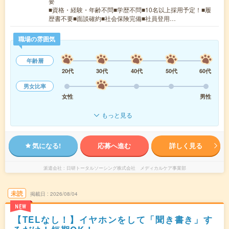
要
■資格・経験・年齢不問■学歴不問■10名以上採用予定！■履
歴書不要■面談確約■社会保険完備■社員登用…
職場の雰囲気
年齢層
20代
30代
40代
50代
60代
男女比率
女性
男性
もっと見る
気になる!
応募へ進む
詳しく見る
派遣会社
日研トータルソーシング株式会社 メディカルケア事業部
未読
掲載日
2026/08/04
NEW
【TELなし！】イヤホンをして「聞き書き」す