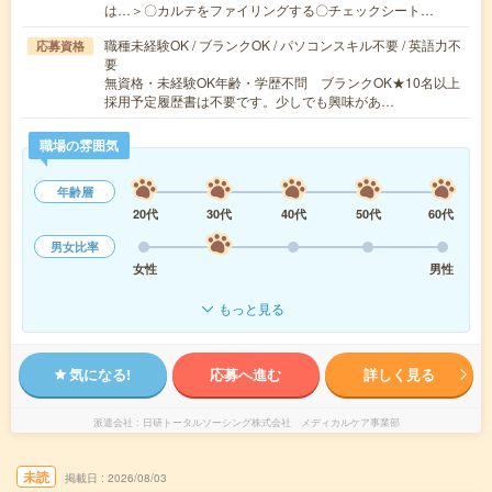
は…＞〇カルテをファイリングする〇チェックシート…
職種未経験OK / ブランクOK / パソコンスキル不要 / 英語力不
応募資格
要
無資格・未経験OK年齢・学歴不問 ブランクOK★10名以上
採用予定履歴書は不要です。少しでも興味があ…
職場の雰囲気
年齢層
20代
30代
40代
50代
60代
男女比率
女性
男性
もっと見る
気になる!
応募へ進む
詳しく見る
派遣会社
日研トータルソーシング株式会社 メディカルケア事業部
未読
掲載日
2026/08/03