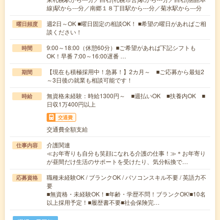
線)駅から---分／南郷１８丁目駅から---分／菊水駅から---分
週2日～OK ■曜日固定の相談OK！ ■希望の曜日があればご相
曜日頻度
談ください！
9:00～18:00（休憩60分）■ご希望があれば下記シフトも
時間
OK！早番 7:00～16:00遅番 …
【現在も積極採用中！急募！】2カ月～ ■ご応募から最短2
期間
～3日後の就業も相談可能です！
無資格未経験：時給1300円～ ■週払いOK ■扶養内OK ■
時給
日収1万400円以上
交通費
交通費全額支給
介護関連
仕事内容
≪お年寄りも自分も笑顔になれる介護の仕事！≫＊お年寄り
が昼間だけ生活のサポートを受けたり、気分転換で…
職種未経験OK / ブランクOK / パソコンスキル不要 / 英語力不
応募資格
要
■無資格・未経験OK！■年齢・学歴不問！ブランクOK!■10名
以上採用予定！■履歴書不要■社会保険完…