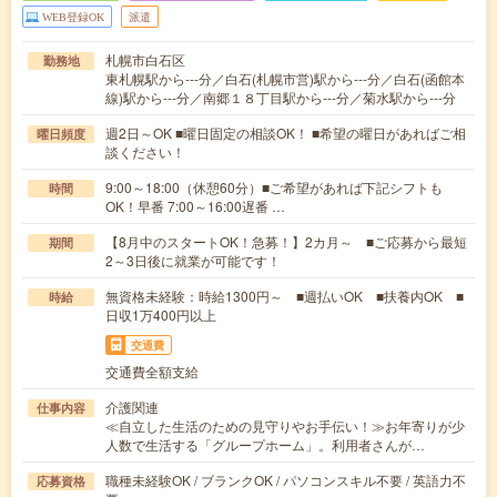
WEB登録OK
派遣
札幌市白石区
勤務地
東札幌駅から---分／白石(札幌市営)駅から---分／白石(函館本
線)駅から---分／南郷１８丁目駅から---分／菊水駅から---分
週2日～OK ■曜日固定の相談OK！ ■希望の曜日があればご相
曜日頻度
談ください！
9:00～18:00（休憩60分）■ご希望があれば下記シフトも
時間
OK！早番 7:00～16:00遅番 …
【8月中のスタートOK！急募！】2カ月～ ■ご応募から最短
期間
2～3日後に就業が可能です！
無資格未経験：時給1300円～ ■週払いOK ■扶養内OK ■
時給
日収1万400円以上
交通費
交通費全額支給
介護関連
仕事内容
≪自立した生活のための見守りやお手伝い！≫お年寄りが少
人数で生活する「グループホーム」。利用者さんが…
職種未経験OK / ブランクOK / パソコンスキル不要 / 英語力不
応募資格