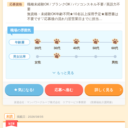
職種未経験OK / ブランクOK / パソコンスキル不要 / 英語力不
応募資格
要
無資格・未経験OK年齢不問★10名以上採用予定★履歴書は
不要です▽応募後の流れ1)翌営業日までに担当…
職場の雰囲気
年齢層
20代
30代
40代
50代
60代
男女比率
女性
男性
もっと見る
気になる!
応募へ進む
詳しく見る
派遣会社
マンパワーグループ株式会社 ケアサービス事業部 （医療福祉介護関連）
未読
掲載日
2026/08/05
NEW