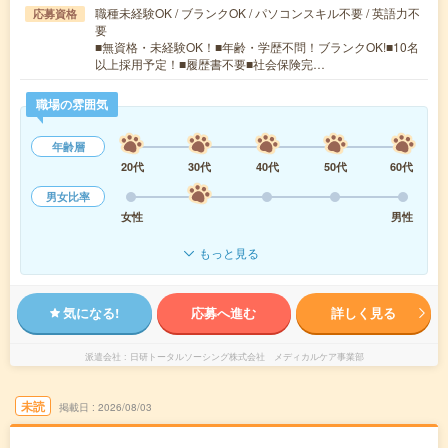
職種未経験OK / ブランクOK / パソコンスキル不要 / 英語力不
応募資格
要
■無資格・未経験OK！■年齢・学歴不問！ブランクOK!■10名
以上採用予定！■履歴書不要■社会保険完…
職場の雰囲気
年齢層
20代
30代
40代
50代
60代
男女比率
女性
男性
もっと見る
気になる!
応募へ進む
詳しく見る
派遣会社
日研トータルソーシング株式会社 メディカルケア事業部
未読
掲載日
2026/08/03