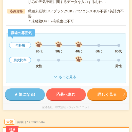
じみの天気予報に関するデータを入力するお仕…
職種未経験OK / ブランクOK / パソコンスキル不要 / 英語力不
応募資格
要
＊未経験OK！※高校生は不可
職場の雰囲気
年齢層
20代
30代
40代
50代
60代
男女比率
女性
男性
もっと見る
気になる!
応募へ進む
詳しく見る
派遣会社
株式会社トライバルユニット
未読
掲載日
2026/08/04
NEW