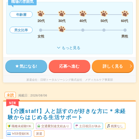
職場の雰囲気
年齢層
20代
30代
40代
50代
60代
男女比率
女性
男性
もっと見る
気になる!
応募へ進む
詳しく見る
派遣会社
日研トータルソーシング株式会社 メディカルケア事業部
未読
掲載日
2026/08/06
NEW
【介護staff】人と話すのが好きな方に＊未経
験からはじめる生活サポート
職種未経験OK
交通費別途支給あり
土日祝日が休み
残業なし
WEB登録OK
派遣