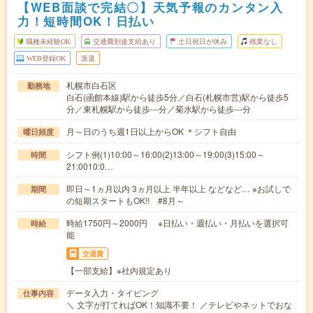
【WEB面談で完結〇】天気予報のカンタン入
力！短時間OK！日払い
職種未経験OK
交通費別途支給あり
土日祝日が休み
残業なし
WEB登録OK
派遣
札幌市白石区
勤務地
白石(函館本線)駅から徒歩5分／白石(札幌市営)駅から徒歩5
分／東札幌駅から徒歩---分／菊水駅から徒歩---分
月～日のうち週1日以上からOK ＊シフト自由
曜日頻度
シフト例(1)10:00～16:00(2)13:00～19:00(3)15:00～
時間
21:0010:0…
即日～1ヵ月以内 3ヵ月以上 半年以上 などなど… ※お試しで
期間
の短期スタートもOK!! #8月～
時給1750円～2000円 ※日払い・週払い・月払いを選択可
時給
能
交通費
【一部支給】※社内規定あり
データ入力・タイピング
仕事内容
＼ 文字が打てればOK！知識不要！ ／テレビやネットでおな