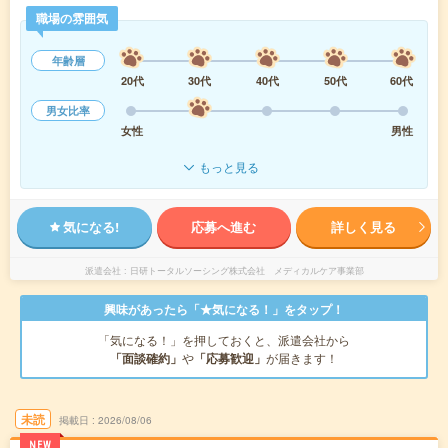
職場の雰囲気
年齢層
20代
30代
40代
50代
60代
男女比率
女性
男性
もっと見る
気になる!
応募へ進む
詳しく見る
派遣会社
日研トータルソーシング株式会社 メディカルケア事業部
興味があったら「★気になる！」をタップ！
「気になる！」を押しておくと、派遣会社から
「面談確約」
や
「応募歓迎」
が届きます！
未読
掲載日
2026/08/06
NEW