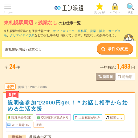
メニュー
気になる!
ログイン
検索
東札幌駅周辺
×
残業なし
のお仕事一覧
東札幌駅の派遣のお仕事情報です。
オフィスワーク・事務系
、
営業・販売・サービス
系
、
クリエイティブ系
などのお仕事を取り揃えています。残業なしの条件の他に、
交
通費別途支給あり
、
職種未経験OK
、
友だちと一緒の応募OK
などのこだわり条件も取
り揃えています。
条件の変更
東札幌駅周辺 / 残業なし
24
1,483
全
件
平均時給:
円
時給順
新着順
未読
掲載日
2026/08/06
NEW
説明会参加で2000円get！＊お話し相手から始
める生活支援
職種未経験OK
交通費別途支給あり
土日祝日が休み
残業なし
WEB登録OK
派遣
札幌市白石区
勤務地