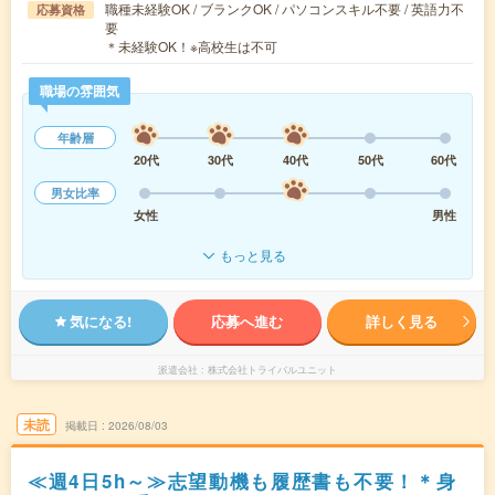
職種未経験OK / ブランクOK / パソコンスキル不要 / 英語力不
応募資格
要
＊未経験OK！※高校生は不可
職場の雰囲気
年齢層
20代
30代
40代
50代
60代
男女比率
女性
男性
もっと見る
気になる!
応募へ進む
詳しく見る
派遣会社
株式会社トライバルユニット
未読
掲載日
2026/08/03
≪週4日5h～≫志望動機も履歴書も不要！＊身