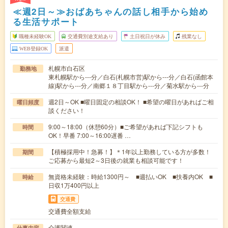
≪週2日～≫おばあちゃんの話し相手から始め
る生活サポート
職種未経験OK
交通費別途支給あり
土日祝日が休み
残業なし
WEB登録OK
派遣
札幌市白石区
勤務地
東札幌駅から---分／白石(札幌市営)駅から---分／白石(函館本
線)駅から---分／南郷１８丁目駅から---分／菊水駅から---分
週2日～OK ■曜日固定の相談OK！ ■希望の曜日があればご相
曜日頻度
談ください！
9:00～18:00（休憩60分）■ご希望があれば下記シフトも
時間
OK！早番 7:00～16:00遅番 …
【積極採用中！急募！】＊1年以上勤務している方が多数！
期間
ご応募から最短2～3日後の就業も相談可能です！
無資格未経験：時給1300円～ ■週払いOK ■扶養内OK ■
時給
日収1万400円以上
交通費
交通費全額支給
介護関連
仕事内容