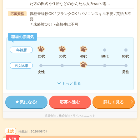
た方の氏名や住所などのかんたん入力work!電…
職種未経験OK / ブランクOK / パソコンスキル不要 / 英語力不
応募資格
要
＊未経験OK！※高校生は不可
職場の雰囲気
年齢層
20代
30代
40代
50代
60代
男女比率
女性
男性
もっと見る
気になる!
応募へ進む
詳しく見る
派遣会社
株式会社トライバルユニット
未読
掲載日
2026/08/04
NEW