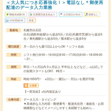
＜大人気につき応募強化！＞電話なし＊郵便再
配達のデータ入力業務
職種未経験OK
交通費別途支給あり
土日祝日が休み
残業なし
WEB登録OK
派遣
札幌市白石区
勤務地
白石(函館本線)駅から徒歩5分／白石(札幌市営)駅から徒歩5
分／東札幌駅から徒歩5分／菊水駅から徒歩5分
月～日のうち週1日以上からOK ＊シフト自由
曜日頻度
シフト例(1)9:00～16:00(2)9:00～17:00(3)9:00～18:009:00
時間
～21…
即日～1ヵ月以内 3ヵ月以上 半年以上 などなど… ※お試しで
期間
の短期スタートもOK!! #8月～
時給1650円~ ※日払い・週払い・月払いを選択可能
時給
交通費
【一部支給】※社内規定あり
データ入力・タイピング
仕事内容
▼具体的な入力内容・郵便番号・配達先住所・連絡先・お荷
物種類などなどイメージしやすく未経験でも始めら…