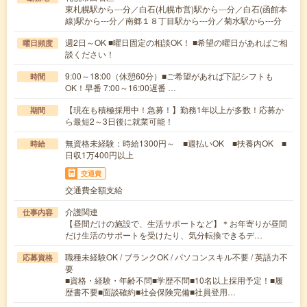
東札幌駅から---分／白石(札幌市営)駅から---分／白石(函館本
線)駅から---分／南郷１８丁目駅から---分／菊水駅から---分
週2日～OK ■曜日固定の相談OK！ ■希望の曜日があればご相
曜日頻度
談ください！
9:00～18:00（休憩60分）■ご希望があれば下記シフトも
時間
OK！早番 7:00～16:00遅番 …
【現在も積極採用中！急募！】勤務1年以上が多数！応募か
期間
ら最短2～3日後に就業可能！
無資格未経験：時給1300円～ ■週払いOK ■扶養内OK ■
時給
日収1万400円以上
交通費
交通費全額支給
介護関連
仕事内容
【昼間だけの施設で、生活サポートなど】＊お年寄りが昼間
だけ生活のサポートを受けたり、気分転換できるデ…
職種未経験OK / ブランクOK / パソコンスキル不要 / 英語力不
応募資格
要
■資格・経験・年齢不問■学歴不問■10名以上採用予定！■履
歴書不要■面談確約■社会保険完備■社員登用…