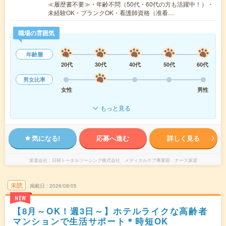
≪履歴書不要≫・年齢不問（50代・60代の方も活躍中！）・
未経験OK・ブランクOK・看護師資格（准看…
職場の雰囲気
年齢層
20代
30代
40代
50代
60代
男女比率
女性
男性
もっと見る
気になる!
応募へ進む
詳しく見る
派遣会社
日研トータルソーシング株式会社 メディカルケア事業部 ナース派遣
未読
掲載日
2026/08/05
NEW
【8月～OK！週3日～】ホテルライクな高齢者
マンションで生活サポート＊時短OK