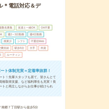
ル＊電話対応＆デ
複数名募集
友達と一緒OK
OA不要
K
週2～3日勤務
週4日勤務
残業少
シフト
IT通信Web
交費支給
駅歩5分
大手
外資
多
ルーティン
ポート体制充実＝定着率抜群！
ート！先輩スタッフも居て、皆さんとて
資格取得支援、など福利厚生も充実！長
ートと両立しながらお仕事が続けられ
！
／南郷７丁目駅から徒歩5分