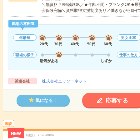
＼無資格＊未経験OK／★年齢不問・ブランクOK★履
会保険完備＼資格取得支援制度あり／働きながら0円
職場の雰囲気
年齢層
男女比率
20代
30代
40代
50代
60代
職場の様子
仕事の仕方
活気がある
しずか
株式会社ニッソーネット
派遣会社
応募する
気になる！
未読
NEW
掲載日
2026/08/07