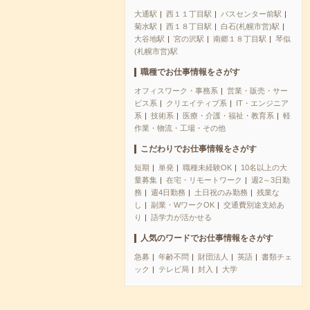
大通駅
西１１丁目駅
バスセンター前駅
菊水駅
西１８丁目駅
白石(札幌市営)駅
大谷地駅
宮の沢駅
南郷１８丁目駅
琴似
(札幌市営)駅
職種でお仕事情報をさがす
オフィスワーク・事務系
営業・販売・サー
ビス系
クリエイティブ系
IT・エンジニア
系
技術系
医療・介護・福祉・教育系
軽
作業・物流・工場・その他
こだわりでお仕事情報をさがす
短期
単発
職種未経験OK
10名以上の大
量募集
在宅・リモートワーク
週2～3日勤
務
週4日勤務
土日祝のみ勤務
残業な
し
副業・WワークOK
交通費別途支給あ
り
語学力が活かせる
人気のワードでお仕事情報をさがす
急募
年齢不問
財団法人
英語
書類チェ
ック
テレビ局
封入
大学