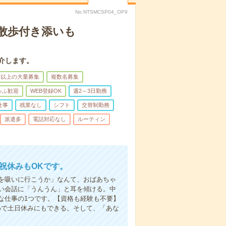
No.NTSMCSP04_OP9
散歩付き添いも
介します。
名以上の大量募集
複数名募集
ゅふ歓迎
WEB登録OK
週2～3日勤務
仕事
残業なし
シフト
交替制勤務
派遣多
電話対応なし
ルーティン
日祝休みもOKです。
を吸いに行こうか」なんて、おばあちゃ
い会話に「うんうん」と耳を傾ける。中
な仕事の1つです。【資格も経験も不要】
めで土日休みにもできる。そして、「あな