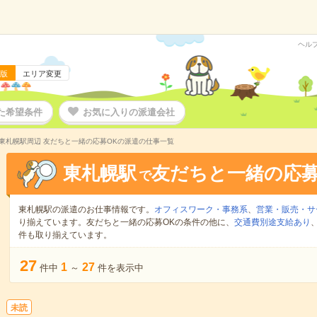
ヘル
版
エリア変更
た希望条件
お気に入りの派遣会社
東札幌駅周辺 友だちと一緒の応募OKの派遣の仕事一覧
東札幌駅
友だちと一緒の応募
で
東札幌駅の派遣のお仕事情報です。
オフィスワーク・事務系
、
営業・販売・サ
り揃えています。友だちと一緒の応募OKの条件の他に、
交通費別途支給あり
件も取り揃えています。
27
1
27
件中
～
件を表示中
未読