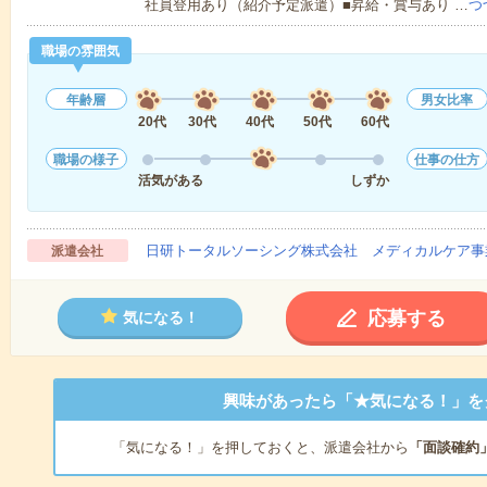
社員登用あり（紹介予定派遣）■昇給・賞与あり …
つ
職場の雰囲気
年齢層
男女比率
20代
30代
40代
50代
60代
職場の様子
仕事の仕方
活気がある
しずか
日研トータルソーシング株式会社 メディカルケア事
派遣会社
応募する
気になる！
興味があったら「★気になる！」を
「気になる！」を押しておくと、派遣会社から
「面談確約