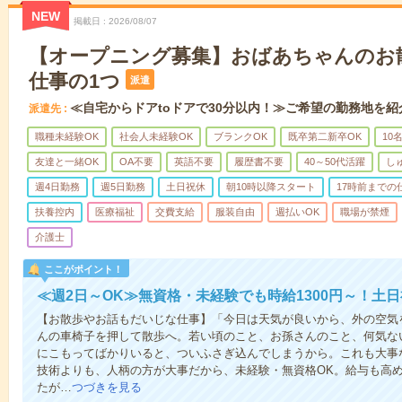
NEW
掲載日
2026/08/07
【オープニング募集】おばあちゃんのお
仕事の1つ
派遣
≪自宅からドアtoドアで30分以内！≫ご希望の勤務地を紹
派遣先
職種未経験OK
社会人未経験OK
ブランクOK
既卒第二新卒OK
10
友達と一緒OK
OA不要
英語不要
履歴書不要
40～50代活躍
し
週4日勤務
週5日勤務
土日祝休
朝10時以降スタート
17時前までの
扶養控内
医療福祉
交費支給
服装自由
週払いOK
職場が禁煙
介護士
ここがポイント！
≪週2日～OK≫無資格・未経験でも時給1300円～！土
【お散歩やお話もだいじな仕事】「今日は天気が良いから、外の空気
んの車椅子を押して散歩へ。若い頃のこと、お孫さんのこと、何気な
にこもってばかりいると、ついふさぎ込んでしまうから。これも大事
技術よりも、人柄の方が大事だから、未経験・無資格OK。給与も高
たが…
つづきを見る