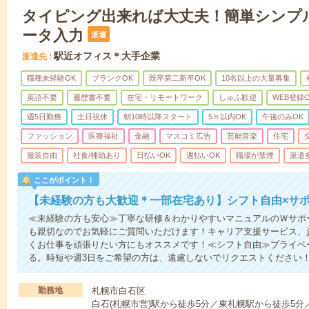
タイピング出来れば大丈夫！簡単シンプ
ータ入力
派遣
駅近オフィス＊大手企業
派遣先
職種未経験OK
ブランクOK
既卒第二新卒OK
10名以上の大量募集
英語不要
履歴書不要
在宅・リモートワーク
しゅふ歓迎
WEB登録O
週5日勤務
土日祝休
朝10時以降スタート
5ｈ以内OK
午後のみOK
ファッション
医療福祉
金融
マスコミ広告
芸能音楽
住宅
服装自由
社食/補助あり
日払いOK
週払いOK
職場が禁煙
派遣
ここがポイント！
【未経験の方も大歓迎＊一部在宅あり】シフト自由×サ
≪未経験の方も安心≫丁寧な研修＆わかりやすいマニュアルのＷサポ
も親切なのでお気軽にご質問いただけます！キャリア支援サービス、
くお仕事を頑張りたい方にもオススメです！≪シフト自由≫プライベ
る。時短や週3日をご希望の方は、遠慮しないでリクエストください
勤務地
札幌市白石区
白石(札幌市営)駅から徒歩5分／東札幌駅から徒歩5分