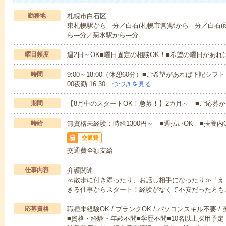
勤務地
札幌市白石区
東札幌駅から---分／白石(札幌市営)駅から---分／白石
ら---分／菊水駅から---分
曜日頻度
週2日～OK■曜日固定の相談OK！■希望の曜日があ
時間
9:00～18:00（休憩60分）■ご希望があれば下記シフトもOK
00夜勤 16:30…
つづきを見る
期間
【8月中のスタートOK！急募！】2カ月～ ■ご応募
時給
無資格未経験：時給1300円～ ■週払いOK ■扶養内O
交通費
交通費全額支給
仕事内容
介護関連
≪散歩に付き添ったり、お話し相手になったり≫「え
きる仕事からスタート！経験がなくて不安だった方も
応募資格
職種未経験OK / ブランクOK / パソコンスキル不要 /
■資格・経験・年齢不問■学歴不問■10名以上採用予定