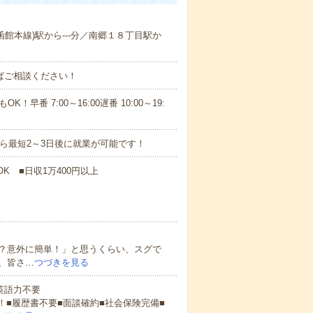
(函館本線)駅から---分／南郷１８丁目駅か
ればご相談ください！
！早番 7:00～16:00遅番 10:00～19:
から最短2～3日後に就業が可能です！
K ■日収1万400円以上
？意外に簡単！」と思うくらい、スグで
、皆さ…
つづきを見る
 英語力不要
！■履歴書不要■面談確約■社会保険完備■