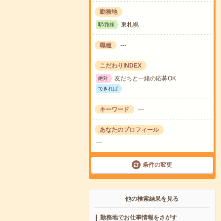
勤務地
東札幌
駅/路線
職種
---
こだわりINDEX
友だちと一緒の応募OK
絶対
---
できれば
キーワード
---
あなたのプロフィール
---
条件の変更
他の検索結果を見る
勤務地でお仕事情報をさがす