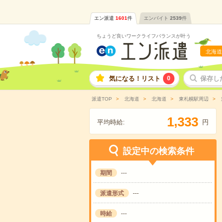
エン派遣
1601
件
エンバイト
2539
件
ちょうど良いワークライフバランスが叶う
北海道
気になる！リスト
0
保存し
派遣TOP
北海道
北海道
東札幌駅周辺
,
1
3
3
3
平均時給:
円
設定中の検索条件
期間
---
派遣形式
---
時給
---