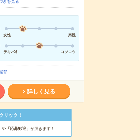
づきを見る
女性
男性
テキパキ
コツコツ
業部
詳しく見る
クリック！
」
や
「応募歓迎」
が届きます！