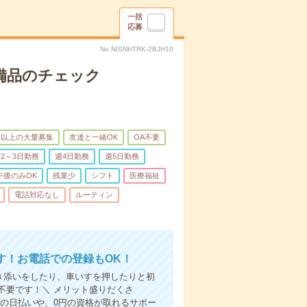
一括
応募
No.NISNHTRK-2BJH10
で備品のチェック
名以上の大量募集
友達と一緒OK
OA不要
2～3日勤務
週4日勤務
週5日勤務
午後のみOK
残業少
シフト
医療福祉
電話対応なし
ルーティン
す！お電話での登録もOK！
付き添いをしたり、車いすを押したりと初
不要です！＼ メリット盛りだくさ
の日払いや、0円の資格が取れるサポー