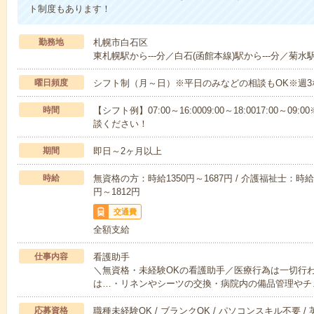
ト制度もあります！
勤務地
札幌市白石区
東札幌駅から---分／白石(函館本線)駅から---分／菊水駅
曜日頻度
シフト制（月～日）※平日のみなどの相談もOK※週3
時間
【シフト例】07:00～16:0009:00～18:0017:00
談ください！
期間
即日～2ヶ月以上
時給
無資格の方：時給1350円～1687円 / 介護福祉士：時給1
円～1812円
交通費
全額支給
仕事内容
看護助手
＼無資格・未経験OKの看護助手／医療行為は一切行
は…・リネンやシーツの交換・病院内の備品管理やチ
応募資格
職種未経験OK / ブランクOK / パソコンスキル不要 /