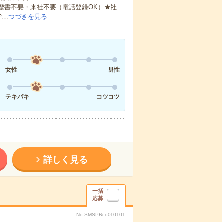
歴書不要・来社不要（電話登録OK）★社
で…
つづきを見る
女性
男性
テキパキ
コツコツ
詳しく見る
一括
応募
No.SMSPRco010101