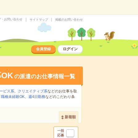
プ・お問い合わせ
サイトマップ
掲載のお問い合わせ
会員登録
ログイン
OK
の派遣のお仕事情報一覧
ービス系
、
クリエイティブ系
などのお仕事を取
、
職種未経験OK
、
週4日勤務
などのこだわり条
新着順
一括
応募