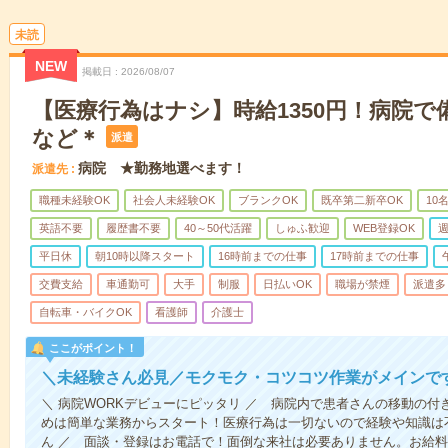
未読
NEW
掲載日
2026/08/07
【医療行為はナシ】時給1350円！病院
など＊
派遣
病院 ★勤務地選べます！
派遣先
職種未経験OK
社会人未経験OK
ブランクOK
既卒第二新卒OK
10
英語不要
履歴書不要
40～50代活躍
しゅふ歓迎
WEB登録OK
週
平日休
朝10時以降スタート
16時前までの仕事
17時前までの仕事
交費支給
車通勤可
大手
制服
日払いOK
職場が禁煙
派遣多
自転車・バイクOK
看護師
介護士
ここがポイント！
＼未経験さん必見／モクモク・コツコツ作業がメインで
＼ 病院WORKデビューにピッタリ ／ 病院内で患者さんの移動の
めは簡単な業務からスタート！医療行為は一切ないので経験や知識は
ん ／ 面談・登録はお電話で！面倒な来社は必要ありません。お給料