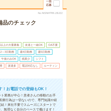
一括
応募
No.NISNHTRK-2BJ22
で備品のチェック
名以上の大量募集
友達と一緒OK
OA不要
2～3日勤務
週4日勤務
週5日勤務
午後のみOK
残業少
シフト
煙
派遣多
電話対応なし
ルーティン
す！お電話での登録もOK！
ート業務が中心！患者さんの移動のお手
医療行為は一切ないので、専門知識や経
完結！来社不要でスムーズにスタートで
で、無理なく自分のペースで働けます！