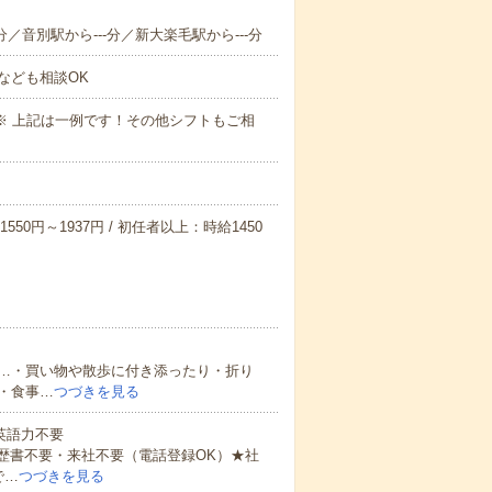
分／音別駅から---分／新大楽毛駅から---分
なども相談OK
～09:00※ 上記は一例です！その他シフトもご相
550円～1937円 / 初任者以上：時給1450
…・買い物や散歩に付き添ったり・折り
・食事…
つづきを見る
 英語力不要
歴書不要・来社不要（電話登録OK）★社
で…
つづきを見る