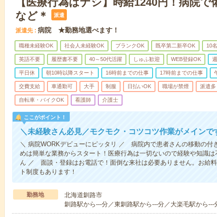
【医療行為はナシ】時給1240円！病院
など＊
派遣
病院 ★勤務地選べます！
派遣先
職種未経験OK
社会人未経験OK
ブランクOK
既卒第二新卒OK
10
英語不要
履歴書不要
40～50代活躍
しゅふ歓迎
WEB登録OK
週
平日休
朝10時以降スタート
16時前までの仕事
17時前までの仕事
交費支給
車通勤可
大手
制服
日払いOK
職場が禁煙
派遣多
自転車・バイクOK
看護師
介護士
ここがポイント！
＼未経験さん必見／モクモク・コツコツ作業がメインで
＼ 病院WORKデビューにピッタリ ／ 病院内で患者さんの移動の
めは簡単な業務からスタート！医療行為は一切ないので経験や知識は
ん ／ 面談・登録はお電話で！面倒な来社は必要ありません。お給料
ト制度もあります！
勤務地
北海道釧路市
釧路駅から---分／東釧路駅から---分／大楽毛駅から---