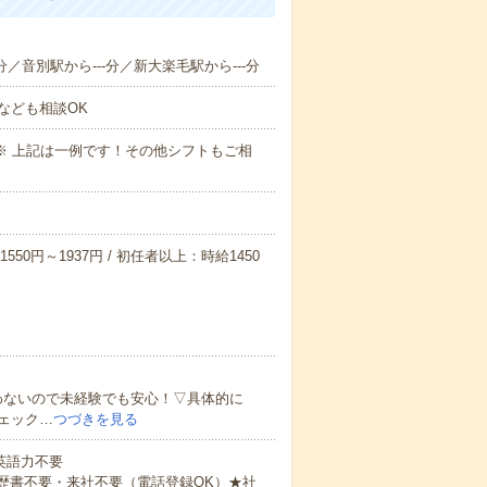
分／音別駅から---分／新大楽毛駅から---分
なども相談OK
～09:00※ 上記は一例です！その他シフトもご相
550円～1937円 / 初任者以上：時給1450
わないので未経験でも安心！▽具体的に
ェック…
つづきを見る
 英語力不要
歴書不要・来社不要（電話登録OK）★社