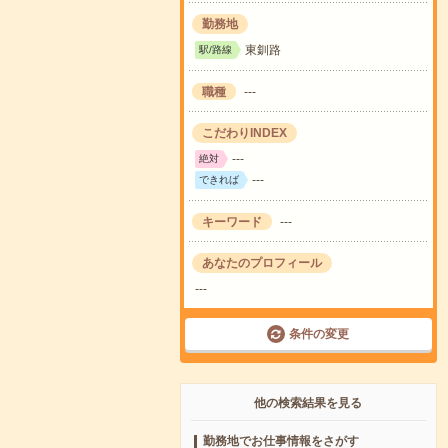
勤務地
東釧路
駅/路線
職種
---
こだわりINDEX
---
絶対
---
できれば
キーワード
---
あなたのプロフィール
---
条件の変更
他の検索結果を見る
勤務地でお仕事情報をさがす