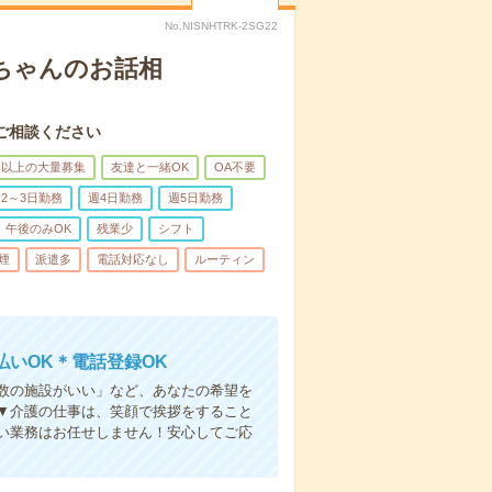
No.NISNHTRK-2SG22
あちゃんのお話相
ご相談ください
名以上の大量募集
友達と一緒OK
OA不要
2～3日勤務
週4日勤務
週5日勤務
午後のみOK
残業少
シフト
煙
派遣多
電話対応なし
ルーティン
いOK＊電話登録OK
人数の施設がいい」など、あなたの希望を
▼介護の仕事は、笑顔で挨拶をすること
い業務はお任せしません！安心してご応