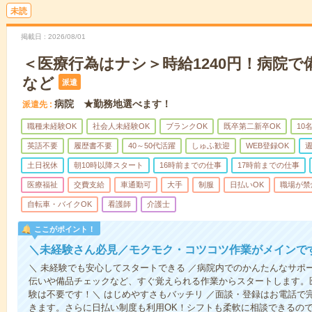
未読
掲載日
2026/08/01
＜医療行為はナシ＞時給1240円！病院
など
派遣
病院 ★勤務地選べます！
派遣先
職種未経験OK
社会人未経験OK
ブランクOK
既卒第二新卒OK
10
英語不要
履歴書不要
40～50代活躍
しゅふ歓迎
WEB登録OK
週
土日祝休
朝10時以降スタート
16時前までの仕事
17時前までの仕事
医療福祉
交費支給
車通勤可
大手
制服
日払いOK
職場が禁
自転車・バイクOK
看護師
介護士
ここがポイント！
＼未経験さん必見／モクモク・コツコツ作業がメインで
＼ 未経験でも安心してスタートできる ／病院内でのかんたんなサポ
伝いや備品チェックなど、すぐ覚えられる作業からスタートします。
験は不要です！＼ はじめやすさもバッチリ ／面談・登録はお電話で
きます。さらに日払い制度も利用OK！シフトも柔軟に相談できるの