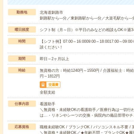
勤務地
北海道釧路市
釧路駅から---分／東釧路駅から---分／大楽毛駅から---
曜日頻度
シフト制（月～日）※平日のみなどの相談もOK※週3
時間
【シフト例】07:00～16:0009:00～18:0017:00
談ください！
期間
即日～2ヶ月以上
時給
無資格の方：時給1240円～1550円 / 介護福祉士：時給1
円～1812円
交通費
全額支給
仕事内容
看護助手
＼無資格・未経験OKの看護助手／医療行為は一切行
は…・リネンやシーツの交換・病院内の備品管理やチ
応募資格
職種未経験OK / ブランクOK / パソコンスキル不要 /
＼無資格＊未経験OK／★年齢不問・ブランクOK★履