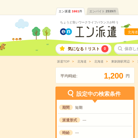
エン派遣
1661
件
エンバイト
2539
件
ちょうど良いワークライフバランスが叶う
北海道
気になる！リスト
0
保存し
派遣TOP
北海道
北海道
東釧路駅周辺
,
1
2
0
0
平均時給:
円
設定中の検索条件
期間
短期
派遣形式
---
時給
---