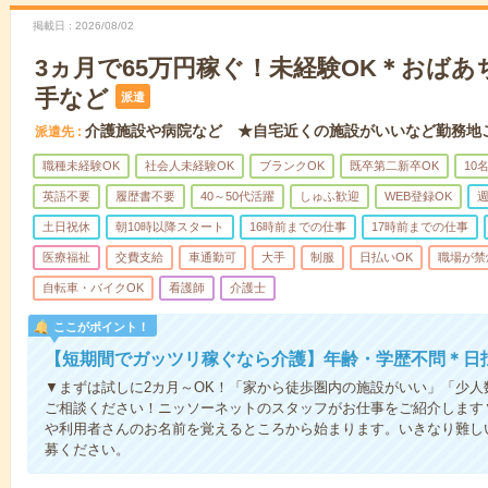
掲載日
2026/08/02
3ヵ月で65万円稼ぐ！未経験OK＊おば
手など
派遣
介護施設や病院など ★自宅近くの施設がいいなど勤務地
派遣先
職種未経験OK
社会人未経験OK
ブランクOK
既卒第二新卒OK
10
英語不要
履歴書不要
40～50代活躍
しゅふ歓迎
WEB登録OK
週
土日祝休
朝10時以降スタート
16時前までの仕事
17時前までの仕事
医療福祉
交費支給
車通勤可
大手
制服
日払いOK
職場が禁
自転車・バイクOK
看護師
介護士
ここがポイント！
【短期間でガッツリ稼ぐなら介護】年齢・学歴不問＊日払
▼まずは試しに2カ月～OK！「家から徒歩圏内の施設がいい」「少
ご相談ください！ニッソーネットのスタッフがお仕事をご紹介します
や利用者さんのお名前を覚えるところから始まります。いきなり難し
募ください。