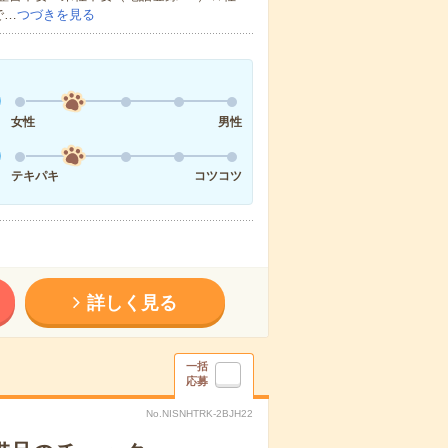
で…
つづきを見る
女性
男性
テキパキ
コツコツ
詳しく見る
一括
応募
No.NISNHTRK-2BJH22