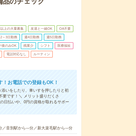
で備品のチェック
名以上の大量募集
友達と一緒OK
OA不要
2～3日勤務
週4日勤務
週5日勤務
午後のみOK
残業少
シフト
医療福祉
電話対応なし
ルーティン
す！お電話での登録もOK！
付き添いをしたり、車いすを押したりと初
不要です！＼ メリット盛りだくさ
の日払いや、0円の資格が取れるサポー
分／音別駅から---分／新大楽毛駅から---分