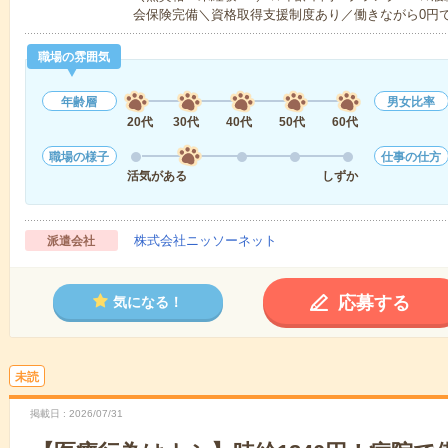
会保険完備＼資格取得支援制度あり／働きながら0円
職場の雰囲気
年齢層
男女比率
20代
30代
40代
50代
60代
職場の様子
仕事の仕方
活気がある
しずか
株式会社ニッソーネット
派遣会社
応募する
気になる！
未読
掲載日
2026/07/31