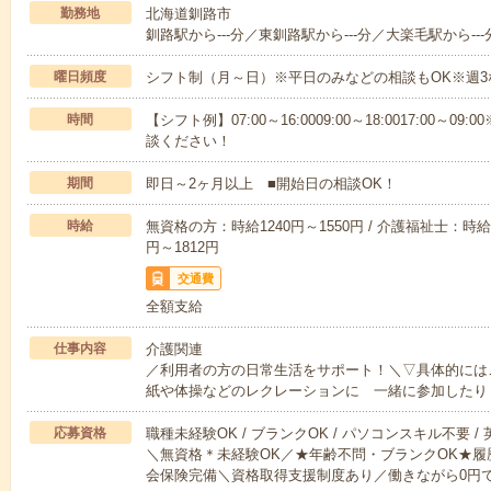
勤務地
北海道釧路市
釧路駅から---分／東釧路駅から---分／大楽毛駅から---
曜日頻度
シフト制（月～日）※平日のみなどの相談もOK※週3
時間
【シフト例】07:00～16:0009:00～18:0017:00
談ください！
期間
即日～2ヶ月以上 ■開始日の相談OK！
時給
無資格の方：時給1240円～1550円 / 介護福祉士：時給1
円～1812円
交通費
全額支給
仕事内容
介護関連
／利用者の方の日常生活をサポート！＼▽具体的には
紙や体操などのレクレーションに 一緒に参加したり
応募資格
職種未経験OK / ブランクOK / パソコンスキル不要 /
＼無資格＊未経験OK／★年齢不問・ブランクOK★履
会保険完備＼資格取得支援制度あり／働きながら0円