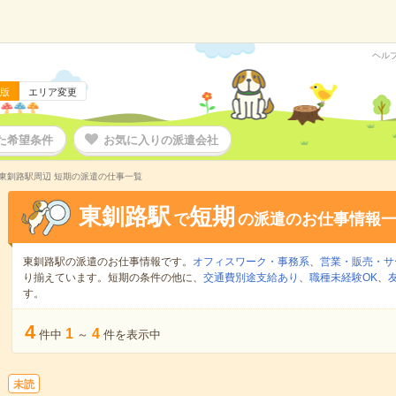
ヘル
版
エリア変更
た希望条件
お気に入りの派遣会社
東釧路駅周辺 短期の派遣の仕事一覧
東釧路駅
短期
で
の派遣のお仕事情報
東釧路駅の派遣のお仕事情報です。
オフィスワーク・事務系
、
営業・販売・サ
り揃えています。短期の条件の他に、
交通費別途支給あり
、
職種未経験OK
、
す。
4
1
4
件中
～
件を表示中
未読