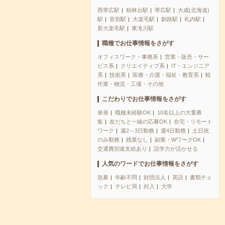
西帯広駅
柏林台駅
帯広駅
大成(北海道)
駅
音別駅
大楽毛駅
釧路駅
札内駅
新大楽毛駅
東滝川駅
職種でお仕事情報をさがす
オフィスワーク・事務系
営業・販売・サー
ビス系
クリエイティブ系
IT・エンジニア
系
技術系
医療・介護・福祉・教育系
軽
作業・物流・工場・その他
こだわりでお仕事情報をさがす
単発
職種未経験OK
10名以上の大量募
集
友だちと一緒の応募OK
在宅・リモート
ワーク
週2～3日勤務
週4日勤務
土日祝
のみ勤務
残業なし
副業・WワークOK
交通費別途支給あり
語学力が活かせる
人気のワードでお仕事情報をさがす
急募
年齢不問
財団法人
英語
書類チェ
ック
テレビ局
封入
大学