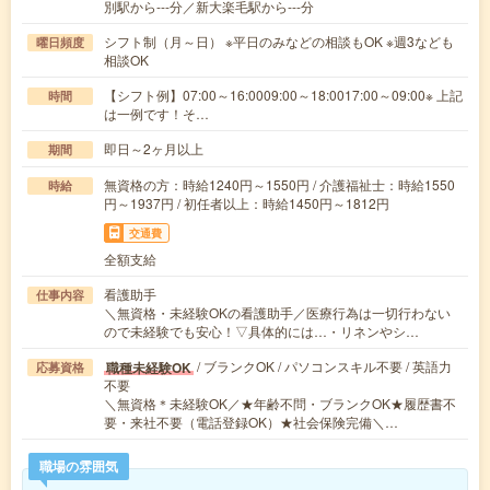
別駅から---分／新大楽毛駅から---分
シフト制（月～日） ※平日のみなどの相談もOK ※週3なども
曜日頻度
相談OK
【シフト例】07:00～16:0009:00～18:0017:00～09:00※ 上記
時間
は一例です！そ…
即日～2ヶ月以上
期間
無資格の方：時給1240円～1550円 / 介護福祉士：時給1550
時給
円～1937円 / 初任者以上：時給1450円～1812円
交通費
全額支給
看護助手
仕事内容
＼無資格・未経験OKの看護助手／医療行為は一切行わない
ので未経験でも安心！▽具体的には…・リネンやシ…
/ ブランクOK / パソコンスキル不要 / 英語力
職種未経験OK
応募資格
不要
＼無資格＊未経験OK／★年齢不問・ブランクOK★履歴書不
要・来社不要（電話登録OK）★社会保険完備＼…
職場の雰囲気