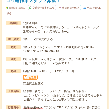
コツ軽作業スタッフ募集！
職種未経験OK
交通費別途支給あり
土日祝日が休み
WEB登録OK
派遣
北海道釧路市
勤務地
釧路駅から---分／東釧路駅から---分／大楽毛駅から---分／音
別駅から---分／新大楽毛駅から---分
週5日 ※派遣先による
曜日頻度
週5フルタイムがメインです！＜勤務時間の例＞8:00～
時間
17:008:30～17:309:00～18:…
即日～長期 ★応募から「最短2日後」に勤務OK！スタート
期間
日はご相談ください。★急募です！
時給1150円～1350円 ★Wワーク不可
時給
交通費
交通費全額支給
軽作業（仕分け・ピッキング・検品、商品管理）
仕事内容
仕分け・ピッキング・検品など、ご希望に合わせてお仕事を
ご紹介！＼例えばこんなお仕事／〇商品の箱詰め・…
/ ブランクOK / パソコンスキル不要 / 英語力
職種未経験OK
応募資格