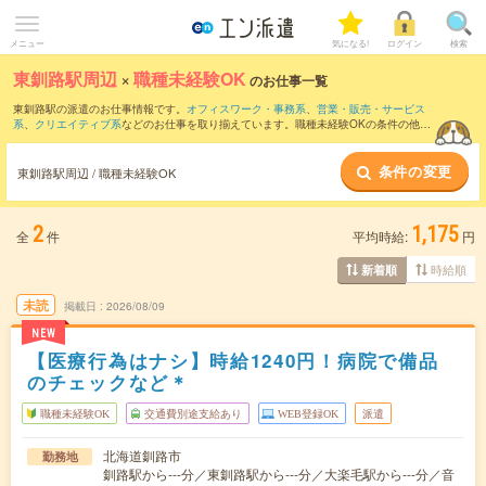
メニュー
気になる!
ログイン
検索
東釧路駅周辺
×
職種未経験OK
のお仕事一覧
東釧路駅の派遣のお仕事情報です。
オフィスワーク・事務系
、
営業・販売・サービス
系
、
クリエイティブ系
などのお仕事を取り揃えています。職種未経験OKの条件の他
に、
交通費別途支給あり
、
友だちと一緒の応募OK
、
週4日勤務
などのこだわり条件も
取り揃えています。
条件の変更
東釧路駅周辺 / 職種未経験OK
2
1,175
全
件
平均時給:
円
時給順
新着順
未読
掲載日
2026/08/09
NEW
【医療行為はナシ】時給1240円！病院で備品
のチェックなど＊
職種未経験OK
交通費別途支給あり
WEB登録OK
派遣
北海道釧路市
勤務地
釧路駅から---分／東釧路駅から---分／大楽毛駅から---分／音