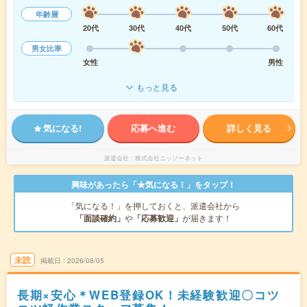
年齢層
20代
30代
40代
50代
60代
男女比率
女性
男性
もっと見る
気になる!
応募へ進む
詳しく見る
派遣会社
株式会社ニッソーネット
興味があったら「★気になる！」をタップ！
「気になる！」を押しておくと、派遣会社から
「面談確約」
や
「応募歓迎」
が届きます！
未読
掲載日
2026/08/05
長期×安心＊WEB登録OK！未経験歓迎〇コツ