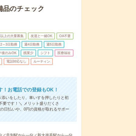
で備品のチェック
名以上の大量募集
友達と一緒OK
OA不要
2～3日勤務
週4日勤務
週5日勤務
午後のみOK
残業少
シフト
医療福祉
電話対応なし
ルーティン
す！お電話での登録もOK！
付き添いをしたり、車いすを押したりと初
不要です！＼ メリット盛りだくさ
の日払いや、0円の資格が取れるサポー
分／音別駅から---分／新大楽毛駅から---分