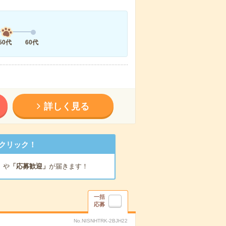
50代
60代
詳しく見る
クリック！
」
や
「応募歓迎」
が届きます！
一括
応募
No.NISNHTRK-2BJH22