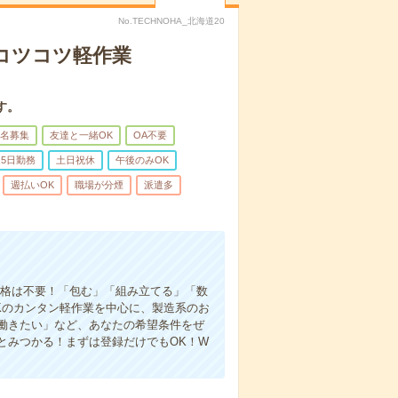
No.TECHNOHA_北海道20
〇コツコツ軽作業
す。
名募集
友達と一緒OK
OA不要
5日勤務
土日祝休
午後のみOK
週払いOK
職場が分煙
派遣多
資格は不要！「包む」「組み立てる」「数
Kのカンタン軽作業を中心に、製造系のお
働きたい」など、あなたの希望条件をぜ
とみつかる！まずは登録だけでもOK！W