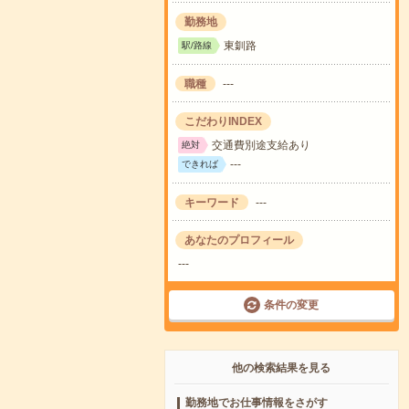
勤務地
東釧路
駅/路線
職種
---
こだわりINDEX
交通費別途支給あり
絶対
---
できれば
キーワード
---
あなたのプロフィール
---
条件の変更
他の検索結果を見る
勤務地でお仕事情報をさがす