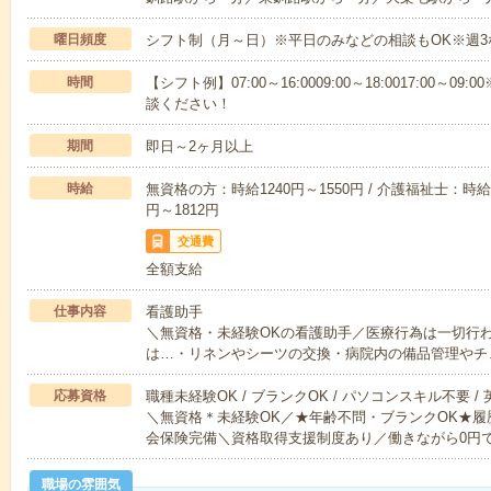
曜日頻度
シフト制（月～日）※平日のみなどの相談もOK※週3
時間
【シフト例】07:00～16:0009:00～18:0017:00
談ください！
期間
即日～2ヶ月以上
時給
無資格の方：時給1240円～1550円 / 介護福祉士：時給1
円～1812円
交通費
全額支給
仕事内容
看護助手
＼無資格・未経験OKの看護助手／医療行為は一切行
は…・リネンやシーツの交換・病院内の備品管理やチ
応募資格
職種未経験OK / ブランクOK / パソコンスキル不要 /
＼無資格＊未経験OK／★年齢不問・ブランクOK★履
会保険完備＼資格取得支援制度あり／働きながら0円
職場の雰囲気