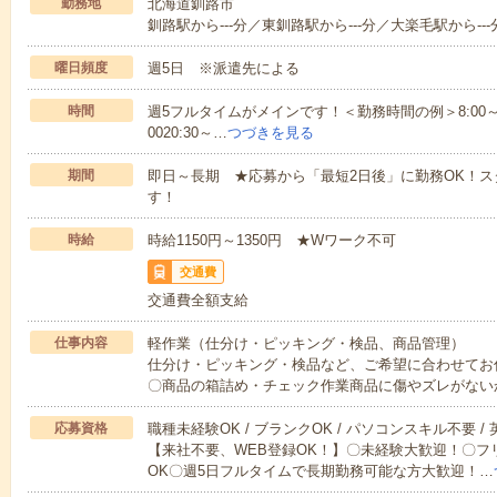
勤務地
北海道釧路市
釧路駅から---分／東釧路駅から---分／大楽毛駅から---
曜日頻度
週5日 ※派遣先による
時間
週5フルタイムがメインです！＜勤務時間の例＞8:00～17:008:
0020:30～…
つづきを見る
期間
即日～長期 ★応募から「最短2日後」に勤務OK！
す！
時給
時給1150円～1350円 ★Wワーク不可
交通費
交通費全額支給
仕事内容
軽作業（仕分け・ピッキング・検品、商品管理）
仕分け・ピッキング・検品など、ご希望に合わせてお
〇商品の箱詰め・チェック作業商品に傷やズレがない
応募資格
職種未経験OK / ブランクOK / パソコンスキル不要 /
【来社不要、WEB登録OK！】〇未経験大歓迎！〇フ
OK〇週5日フルタイムで長期勤務可能な方大歓迎！…