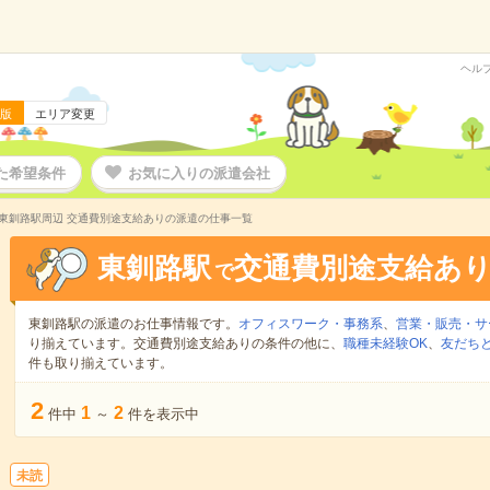
ヘル
版
エリア変更
た希望条件
お気に入りの派遣会社
東釧路駅周辺 交通費別途支給ありの派遣の仕事一覧
東釧路駅
交通費別途支給あ
で
東釧路駅の派遣のお仕事情報です。
オフィスワーク・事務系
、
営業・販売・サ
り揃えています。交通費別途支給ありの条件の他に、
職種未経験OK
、
友だちと
件も取り揃えています。
2
1
2
件中
～
件を表示中
未読