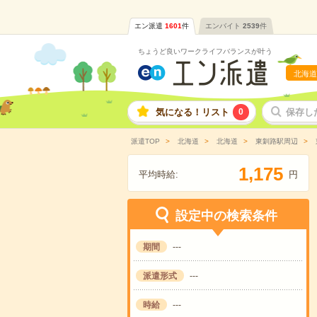
エン派遣
1601
件
エンバイト
2539
件
ちょうど良いワークライフバランスが叶う
北海道
気になる！リスト
0
保存し
派遣TOP
北海道
北海道
東釧路駅周辺
,
1
1
7
5
平均時給:
円
設定中の検索条件
期間
---
派遣形式
---
時給
---