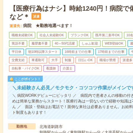
【医療行為はナシ】時給1240円！病院
など＊
派遣
病院 ★勤務地選べます！
派遣先
職種未経験OK
社会人未経験OK
ブランクOK
既卒第二新卒OK
10
英語不要
履歴書不要
40～50代活躍
しゅふ歓迎
WEB登録OK
週
平日休
朝10時以降スタート
16時前までの仕事
17時前までの仕事
交費支給
車通勤可
大手
制服
日払いOK
職場が禁煙
派遣多
自転車・バイクOK
看護師
介護士
ここがポイント！
＼未経験さん必見／モクモク・コツコツ作業がメインで
＼ 病院WORKデビューにピッタリ ／ 病院内で患者さんの移動の
めは簡単な業務からスタート！医療行為は一切ないので経験や知識は
ん ／ 面談・登録はお電話で！面倒な来社は必要ありません。お給料
ト制度もあります！
勤務地
北海道釧路市
釧路駅から---分／東釧路駅から---分／大楽毛駅から---