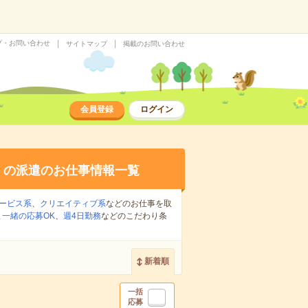
プ・お問い合わせ
サイトマップ
掲載のお問い合わせ
会員登録
ログイン
り
の派遣のお仕事情報一覧
ービス系
、
クリエイティブ系
などのお仕事を取
一緒の応募OK
、
週4日勤務
などのこだわり条
新着順
一括
応募