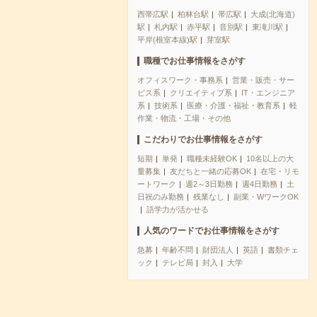
西帯広駅
柏林台駅
帯広駅
大成(北海道)
駅
札内駅
赤平駅
音別駅
東滝川駅
平岸(根室本線)駅
芽室駅
職種でお仕事情報をさがす
オフィスワーク・事務系
営業・販売・サー
ビス系
クリエイティブ系
IT・エンジニア
系
技術系
医療・介護・福祉・教育系
軽
作業・物流・工場・その他
こだわりでお仕事情報をさがす
短期
単発
職種未経験OK
10名以上の大
量募集
友だちと一緒の応募OK
在宅・リモ
ートワーク
週2～3日勤務
週4日勤務
土
日祝のみ勤務
残業なし
副業・WワークOK
語学力が活かせる
人気のワードでお仕事情報をさがす
急募
年齢不問
財団法人
英語
書類チェ
ック
テレビ局
封入
大学