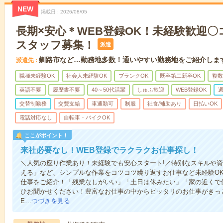
NEW
掲載日
2026/08/05
長期×安心＊WEB登録OK！未経験歓迎
スタッフ募集！
派遣
釧路市など…勤務地多数！通いやすい勤務地をご紹介しま
派遣先
職種未経験OK
社会人未経験OK
ブランクOK
既卒第二新卒OK
複数
英語不要
履歴書不要
40～50代活躍
しゅふ歓迎
WEB登録OK
週
交替制勤務
交費支給
車通勤可
制服
社食/補助あり
日払いOK
電話対応なし
自転車・バイクOK
ここがポイント！
来社必要なし！WEB登録でラクラクお仕事探し！
＼人気の座り作業あり！未経験でも安心スタート!／特別なスキルや
える」など、シンプルな作業をコツコツ繰り返すお仕事など未経験O
仕事をご紹介！「残業なしがいい」「土日は休みたい」「家の近くで
ひお聞かせください！豊富なお仕事の中からピッタリのお仕事がきっ
E…
つづきを見る