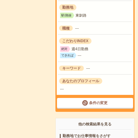
勤務地
東釧路
駅/路線
職種
---
こだわりINDEX
週4日勤務
絶対
---
できれば
キーワード
---
あなたのプロフィール
---
条件の変更
他の検索結果を見る
勤務地でお仕事情報をさがす