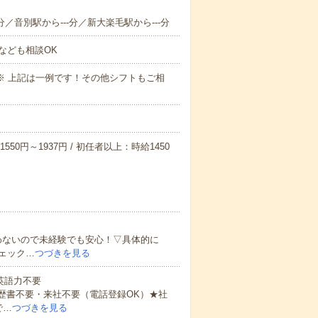
分／音別駅から---分／新大楽毛駅から---分
なども相談OK
～09:00※ 上記は一例です！その他シフトもご相
550円～1937円 / 初任者以上：時給1450
わないので未経験でも安心！▽具体的に
ェック…
つづきを見る
 英語力不要
歴書不要・来社不要（電話登録OK）★社
で…
つづきを見る