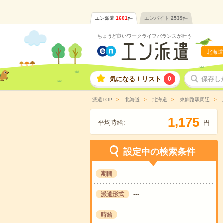
エン派遣
1601
件
エンバイト
2539
件
ちょうど良いワークライフバランスが叶う
北海道
気になる！リスト
0
保存し
派遣TOP
北海道
北海道
東釧路駅周辺
,
1
1
7
5
平均時給:
円
設定中の検索条件
期間
---
派遣形式
---
時給
---