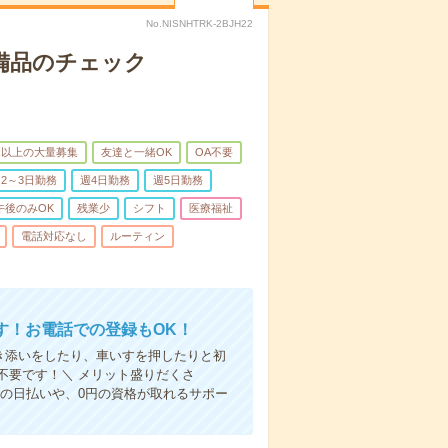
No.NISNHTRK-2BJH22
で備品のチェック
名以上の大量募集
友達と一緒OK
OA不要
2～3日勤務
週4日勤務
週5日勤務
午後のみOK
残業少
シフト
医療福祉
電話対応なし
ルーティン
す！お電話での登録もOK！
付き添いをしたり、車いすを押したりと初
不要です！＼ メリット盛りだくさ
の日払いや、0円の資格が取れるサポー