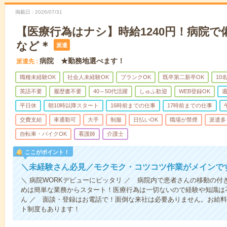
掲載日
2026/07/31
【医療行為はナシ】時給1240円！病院
など＊
派遣
病院 ★勤務地選べます！
派遣先
職種未経験OK
社会人未経験OK
ブランクOK
既卒第二新卒OK
10
英語不要
履歴書不要
40～50代活躍
しゅふ歓迎
WEB登録OK
週
平日休
朝10時以降スタート
16時前までの仕事
17時前までの仕事
交費支給
車通勤可
大手
制服
日払いOK
職場が禁煙
派遣多
自転車・バイクOK
看護師
介護士
ここがポイント！
＼未経験さん必見／モクモク・コツコツ作業がメインで
＼ 病院WORKデビューにピッタリ ／ 病院内で患者さんの移動の
めは簡単な業務からスタート！医療行為は一切ないので経験や知識は
ん ／ 面談・登録はお電話で！面倒な来社は必要ありません。お給料
ト制度もあります！