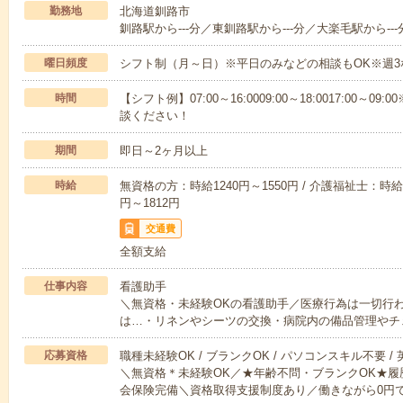
勤務地
北海道釧路市
釧路駅から---分／東釧路駅から---分／大楽毛駅から---
曜日頻度
シフト制（月～日）※平日のみなどの相談もOK※週3
時間
【シフト例】07:00～16:0009:00～18:0017:00
談ください！
期間
即日～2ヶ月以上
時給
無資格の方：時給1240円～1550円 / 介護福祉士：時給1
円～1812円
交通費
全額支給
仕事内容
看護助手
＼無資格・未経験OKの看護助手／医療行為は一切行
は…・リネンやシーツの交換・病院内の備品管理やチ
応募資格
職種未経験OK / ブランクOK / パソコンスキル不要 /
＼無資格＊未経験OK／★年齢不問・ブランクOK★履
会保険完備＼資格取得支援制度あり／働きながら0円