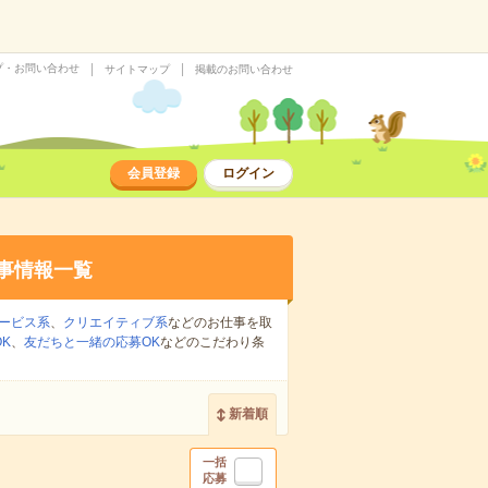
プ・お問い合わせ
サイトマップ
掲載のお問い合わせ
会員登録
ログイン
事情報一覧
ービス系
、
クリエイティブ系
などのお仕事を取
K
、
友だちと一緒の応募OK
などのこだわり条
新着順
一括
応募