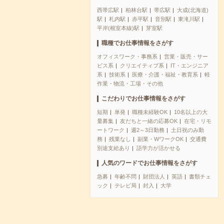
西帯広駅
柏林台駅
帯広駅
大成(北海道)
駅
札内駅
赤平駅
音別駅
東滝川駅
平岸(根室本線)駅
芽室駅
職種でお仕事情報をさがす
オフィスワーク・事務系
営業・販売・サー
ビス系
クリエイティブ系
IT・エンジニア
系
技術系
医療・介護・福祉・教育系
軽
作業・物流・工場・その他
こだわりでお仕事情報をさがす
短期
単発
職種未経験OK
10名以上の大
量募集
友だちと一緒の応募OK
在宅・リモ
ートワーク
週2～3日勤務
土日祝のみ勤
務
残業なし
副業・WワークOK
交通費
別途支給あり
語学力が活かせる
人気のワードでお仕事情報をさがす
急募
年齢不問
財団法人
英語
書類チェ
ック
テレビ局
封入
大学