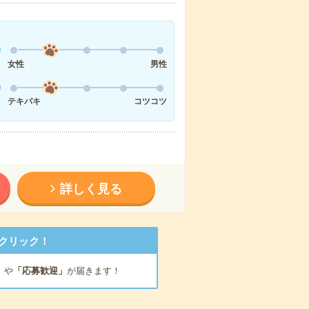
女性
男性
テキパキ
コツコツ
詳しく見る
クリック！
」
や
「応募歓迎」
が届きます！