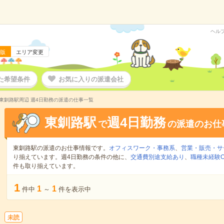
ヘル
版
エリア変更
た希望条件
お気に入りの派遣会社
東釧路駅周辺 週4日勤務の派遣の仕事一覧
東釧路駅
週4日勤務
で
の派遣のお仕
東釧路駅の派遣のお仕事情報です。
オフィスワーク・事務系
、
営業・販売・サ
り揃えています。週4日勤務の条件の他に、
交通費別途支給あり
、
職種未経験O
件も取り揃えています。
1
1
1
件中
～
件を表示中
未読