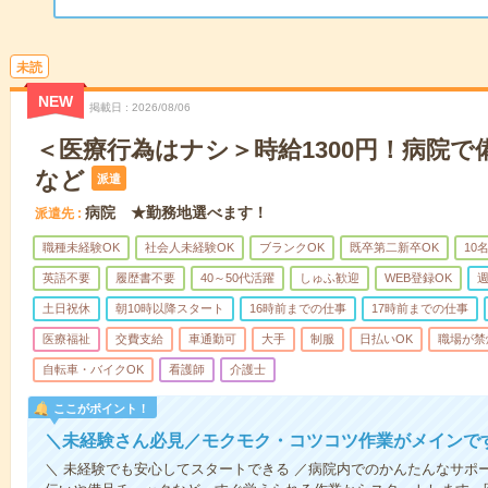
未読
NEW
掲載日
2026/08/06
＜医療行為はナシ＞時給1300円！病院
など
派遣
病院 ★勤務地選べます！
派遣先
職種未経験OK
社会人未経験OK
ブランクOK
既卒第二新卒OK
10
英語不要
履歴書不要
40～50代活躍
しゅふ歓迎
WEB登録OK
週
土日祝休
朝10時以降スタート
16時前までの仕事
17時前までの仕事
医療福祉
交費支給
車通勤可
大手
制服
日払いOK
職場が禁
自転車・バイクOK
看護師
介護士
ここがポイント！
＼未経験さん必見／モクモク・コツコツ作業がメインで
＼ 未経験でも安心してスタートできる ／病院内でのかんたんなサポ