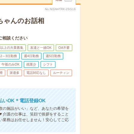
No.NISNHTRK-2SG18
あちゃんのお話相
ご相談ください
名以上の大量募集
友達と一緒OK
OA不要
2～3日勤務
週4日勤務
週5日勤務
午後のみOK
残業少
シフト
煙
派遣多
電話対応なし
ルーティン
いOK＊電話登録OK
人数の施設がいい」など、あなたの希望を
▼介護の仕事は、笑顔で挨拶をすること
い業務はお任せしません！安心してご応