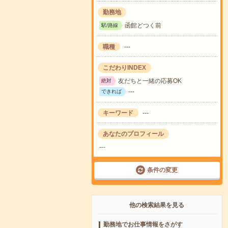
勤務地
函館どつく前
駅/路線
職種
---
こだわりINDEX
友だちと一緒の応募OK
絶対
---
できれば
キーワード
---
あなたのプロフィール
---
条件の変更
他の検索結果を見る
勤務地でお仕事情報をさがす