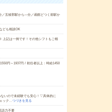
--分／五稜郭駅から---分／函館どつく前駅か
なども相談OK
～09:00※ 上記は一例です！その他シフトもご相
550円～1937円 / 初任者以上：時給1450
わないので未経験でも安心！▽具体的に
ェック…
つづきを見る
 英語力不要