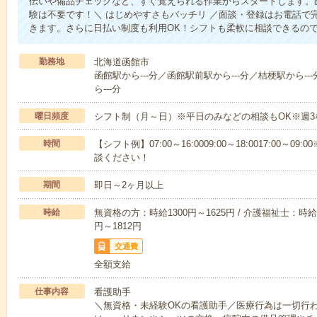
伝いや備品チェックなど、すぐ覚えられる作業からスタートします。
験は不要です！＼ はじめやすさもバッチリ ／面談・登録はお電話で
きます。さらに日払い制度も利用OK！シフトも柔軟に相談できるの
勤務地
北海道函館市
函館駅から---分／函館駅前駅から---分／桔梗駅から-
ら---分
曜日頻度
シフト制（月～日）※平日のみなどの相談もOK※週3
時間
【シフト例】07:00～16:0009:00～18:0017:00
談ください！
期間
即日～2ヶ月以上
時給
無資格の方：時給1300円～1625円 / 介護福祉士：時給1
円～1812円
交通費
全額支給
仕事内容
看護助手
＼無資格・未経験OKの看護助手／医療行為は一切行