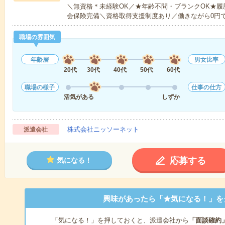
＼無資格＊未経験OK／★年齢不問・ブランクOK★履
会保険完備＼資格取得支援制度あり／働きながら0円
職場の雰囲気
年齢層
男女比率
20代
30代
40代
50代
60代
職場の様子
仕事の仕方
活気がある
しずか
株式会社ニッソーネット
派遣会社
応募する
気になる！
興味があったら「★気になる！」を
「気になる！」を押しておくと、派遣会社から
「面談確約