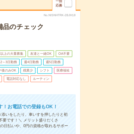
一括
応募
No.NISNHTRK-2BJH18
で備品のチェック
名以上の大量募集
友達と一緒OK
OA不要
2～3日勤務
週4日勤務
週5日勤務
午後のみOK
残業少
シフト
医療福祉
電話対応なし
ルーティン
す！お電話での登録もOK！
付き添いをしたり、車いすを押したりと初
不要です！＼ メリット盛りだくさ
の日払いや、0円の資格が取れるサポー