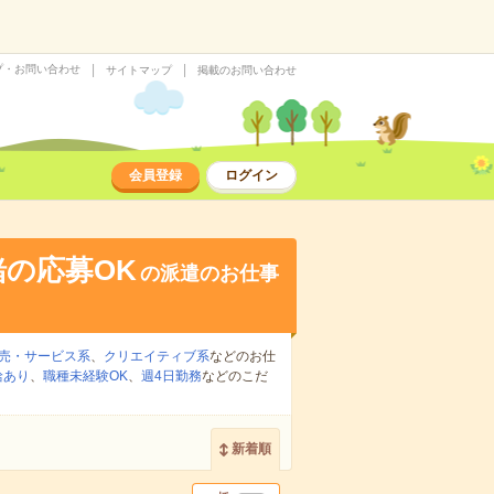
プ・お問い合わせ
サイトマップ
掲載のお問い合わせ
会員登録
ログイン
の応募OK
の派遣のお仕事
売・サービス系
、
クリエイティブ系
などのお仕
給あり
、
職種未経験OK
、
週4日勤務
などのこだ
新着順