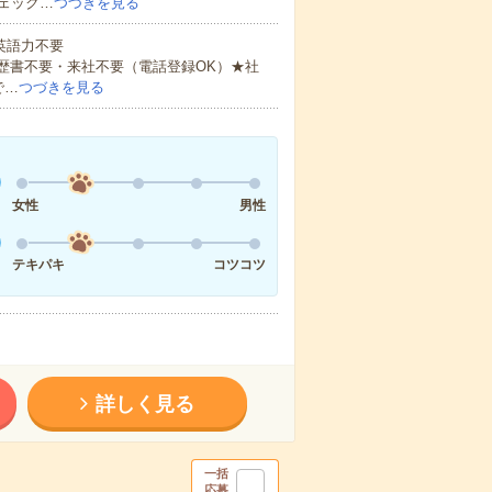
ェック…
つづきを見る
 英語力不要
歴書不要・来社不要（電話登録OK）★社
で…
つづきを見る
女性
男性
テキパキ
コツコツ
詳しく見る
一括
応募