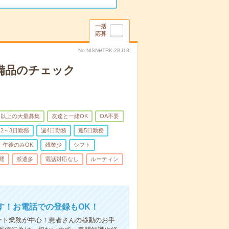
一括
応募
No.NISNHTRK-2BJ18
で備品のチェック
名以上の大量募集
友達と一緒OK
OA不要
2～3日勤務
週4日勤務
週5日勤務
午後のみOK
残業少
シフト
煙
派遣多
電話対応なし
ルーティン
す！お電話での登録もOK！
ート業務が中心！患者さんの移動のお手