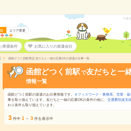
ヘル
版
エリア変更
た希望条件
お気に入りの派遣会社
辺
函館どつく前駅周辺 友だちと一緒の応募OKの派遣の仕事一覧
函館どつく前駅
友だちと一緒
で
情報一覧
函館どつく前駅の派遣のお仕事情報です。
オフィスワーク・事務系
、
営業・販
事を取り揃えています。友だちと一緒の応募OKの条件の他に、
交通費別途支
わり条件も取り揃えています。
3
1
3
件中
～
件を表示中