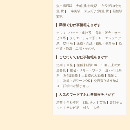
魚市場通駅
大町(北海道)駅
市役所前(北海
道)駅
十字街駅
末広町(北海道)駅
函館駅
前駅
職種でお仕事情報をさがす
オフィスワーク・事務系
営業・販売・サー
ビス系
クリエイティブ系
IT・エンジニア
系
技術系
医療・介護・福祉・教育系
軽
作業・物流・工場・その他
こだわりでお仕事情報をさがす
短期
単発
職種未経験OK
10名以上の大
量募集
在宅・リモートワーク
週2～3日勤
務
週4日勤務
土日祝のみ勤務
残業な
し
副業・WワークOK
交通費別途支給あ
り
語学力が活かせる
人気のワードでお仕事情報をさがす
急募
年齢不問
財団法人
英語
書類チェ
ック
テレビ局
封入
大学