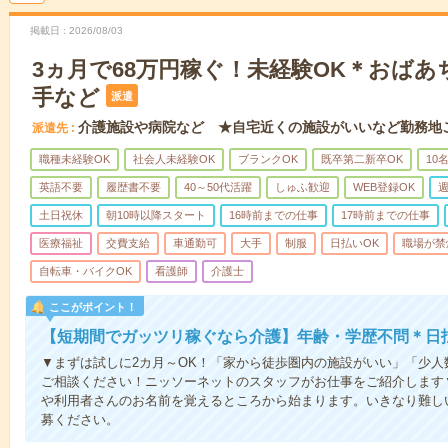
掲載日
2026/08/03
3ヵ月で68万円稼ぐ！未経験OK＊おば
手など
派遣
介護施設や病院など ★自宅近くの施設がいいなど勤務地
派遣先
職種未経験OK
社会人未経験OK
ブランクOK
既卒第二新卒OK
10
英語不要
履歴書不要
40～50代活躍
しゅふ歓迎
WEB登録OK
週
土日祝休
朝10時以降スタート
16時前までの仕事
17時前までの仕事
医療福祉
交費支給
車通勤可
大手
制服
日払いOK
職場が禁
自転車・バイクOK
看護師
介護士
ここがポイント！
【短期間でガッツリ稼ぐなら介護】年齢・学歴不問＊日払
▼まずは試しに2カ月～OK！「家から徒歩圏内の施設がいい」「少
ご相談ください！ニッソーネットのスタッフがお仕事をご紹介します
や利用者さんのお名前を覚えるところから始まります。いきなり難し
募ください。