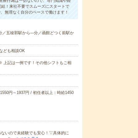
医療行為は一切ないので、専門知識や経
完結！来社不要でスムーズにスタートで
で、無理なく自分のペースで働けます！
--分／五稜郭駅から---分／函館どつく前駅か
なども相談OK
～09:00※ 上記は一例です！その他シフトもご相
550円～1937円 / 初任者以上：時給1450
わないので未経験でも安心！▽具体的に