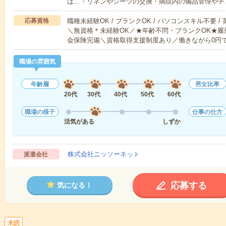
は…・リネンやシーツの交換・病院内の備品管理やチ
応募資格
職種未経験OK / ブランクOK / パソコンスキル不要 /
＼無資格＊未経験OK／★年齢不問・ブランクOK★履
会保険完備＼資格取得支援制度あり／働きながら0円
職場の雰囲気
年齢層
男女比率
20代
30代
40代
50代
60代
職場の様子
仕事の仕方
活気がある
しずか
株式会社ニッソーネット
派遣会社
応募する
気になる！
未読