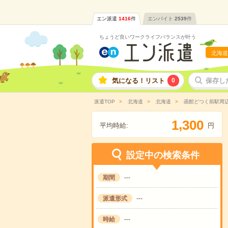
エン派遣
1416
件
エンバイト
2539
件
ちょうど良いワークライフバランスが叶う
北海道
気になる！リスト
0
保存し
派遣TOP
北海道
北海道
函館どつく前駅周
,
1
3
0
0
平均時給:
円
設定中の検索条件
期間
---
派遣形式
---
時給
---