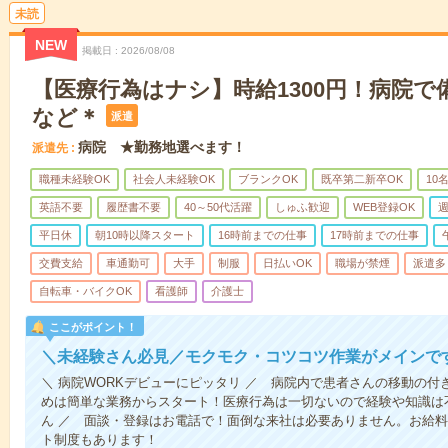
未読
NEW
掲載日
2026/08/08
【医療行為はナシ】時給1300円！病院
など＊
派遣
病院 ★勤務地選べます！
派遣先
職種未経験OK
社会人未経験OK
ブランクOK
既卒第二新卒OK
10
英語不要
履歴書不要
40～50代活躍
しゅふ歓迎
WEB登録OK
週
平日休
朝10時以降スタート
16時前までの仕事
17時前までの仕事
交費支給
車通勤可
大手
制服
日払いOK
職場が禁煙
派遣多
自転車・バイクOK
看護師
介護士
ここがポイント！
＼未経験さん必見／モクモク・コツコツ作業がメインで
＼ 病院WORKデビューにピッタリ ／ 病院内で患者さんの移動の
めは簡単な業務からスタート！医療行為は一切ないので経験や知識は
ん ／ 面談・登録はお電話で！面倒な来社は必要ありません。お給料
ト制度もあります！