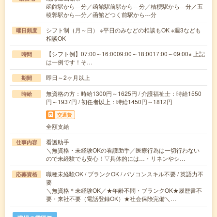
函館駅から---分／函館駅前駅から---分／桔梗駅から---分／五
稜郭駅から---分／函館どつく前駅から---分
シフト制（月～日） ※平日のみなどの相談もOK ※週3なども
曜日頻度
相談OK
【シフト例】07:00～16:0009:00～18:0017:00～09:00※ 上記
時間
は一例です！そ…
即日～2ヶ月以上
期間
無資格の方：時給1300円～1625円 / 介護福祉士：時給1550
時給
円～1937円 / 初任者以上：時給1450円～1812円
交通費
全額支給
看護助手
仕事内容
＼無資格・未経験OKの看護助手／医療行為は一切行わない
ので未経験でも安心！▽具体的には…・リネンやシ…
職種未経験OK / ブランクOK / パソコンスキル不要 / 英語力不
応募資格
要
＼無資格＊未経験OK／★年齢不問・ブランクOK★履歴書不
要・来社不要（電話登録OK）★社会保険完備＼…