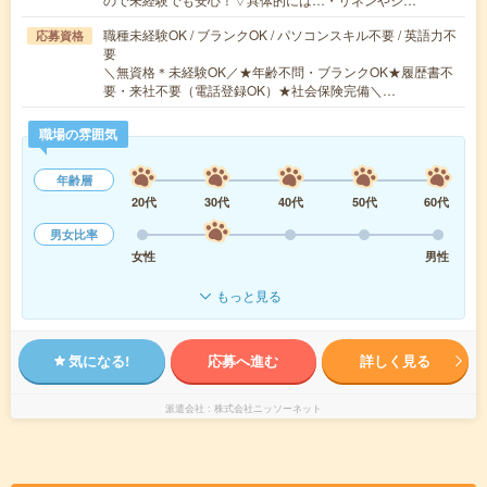
職種未経験OK / ブランクOK / パソコンスキル不要 / 英語力不
応募資格
要
＼無資格＊未経験OK／★年齢不問・ブランクOK★履歴書不
要・来社不要（電話登録OK）★社会保険完備＼…
職場の雰囲気
年齢層
20代
30代
40代
50代
60代
男女比率
女性
男性
もっと見る
気になる!
応募へ進む
詳しく見る
派遣会社
株式会社ニッソーネット