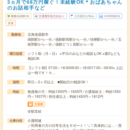
3ヵ月で68万円稼ぐ！未経験OK＊おばあちゃん
のお話相手など
職種未経験OK
交通費別途支給あり
土日祝日が休み
WEB登録OK
派遣
北海道函館市
勤務地
函館駅から---分／函館駅前駅から---分／桔梗駅から---分／五
稜郭駅から---分／函館どつく前駅から---分
シフト制（月～日） ※平日のみなどの相談もOK ※週3なども
曜日頻度
相談OK
【シフト例】07:00～16:0009:00～18:0017:00～09:00※ 上記
時間
は一例です！そ…
即日～2ヶ月以上 ■開始日の相談OK！
期間
無資格の方：時給1300円～1625円 / 介護福祉士：時給1550
時給
円～1937円 / 初任者以上：時給1450円～1812円
交通費
全額支給
介護関連
仕事内容
／利用者の方の日常生活をサポート！＼▽具体的には…・買