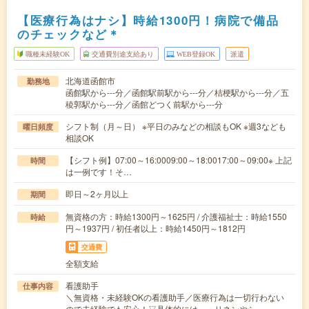
【医療行為はナシ】時給1300円！病院で備品
のチェックなど＊
職種未経験OK
交通費別途支給あり
WEB登録OK
派遣
北海道函館市
勤務地
函館駅から---分／函館駅前駅から---分／桔梗駅から---分／五
稜郭駅から---分／函館どつく前駅から---分
シフト制（月～日） ※平日のみなどの相談もOK ※週3なども
曜日頻度
相談OK
【シフト例】07:00～16:0009:00～18:0017:00～09:00※ 上記
時間
は一例です！そ…
即日～2ヶ月以上
期間
無資格の方：時給1300円～1625円 / 介護福祉士：時給1550
時給
円～1937円 / 初任者以上：時給1450円～1812円
交通費
全額支給
看護助手
仕事内容
＼無資格・未経験OKの看護助手／医療行為は一切行わない
ので未経験でも安心！▽具体的には…・リネンやシ…