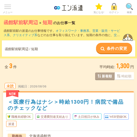
メニュー
気になる!
ログイン
検索
函館駅前駅周辺
×
短期
のお仕事一覧
函館駅前駅の派遣のお仕事情報です。
オフィスワーク・事務系
、
営業・販売・サービ
ス系
、
クリエイティブ系
などのお仕事を取り揃えています。短期の条件の他に、
交通
費別途支給あり
、
職種未経験OK
、
友だちと一緒の応募OK
などでもお探し頂けます。
条件の変更
函館駅前駅周辺 / 短期
3
1,300
全
件
平均時給:
円
時給順
新着順
未読
掲載日
2026/08/06
NEW
＜医療行為はナシ＞時給1300円！病院で備品
のチェックなど
職種未経験OK
交通費別途支給あり
土日祝日が休み
WEB登録OK
派遣
北海道函館市
勤務地