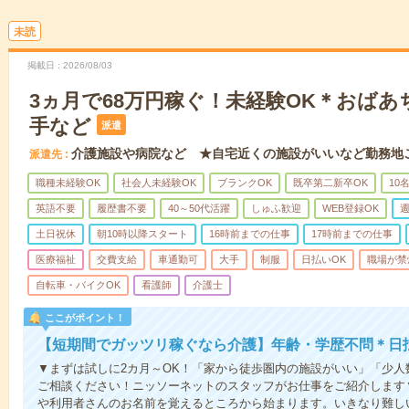
未読
掲載日
2026/08/03
3ヵ月で68万円稼ぐ！未経験OK＊おば
手など
派遣
介護施設や病院など ★自宅近くの施設がいいなど勤務地
派遣先
職種未経験OK
社会人未経験OK
ブランクOK
既卒第二新卒OK
10
英語不要
履歴書不要
40～50代活躍
しゅふ歓迎
WEB登録OK
週
土日祝休
朝10時以降スタート
16時前までの仕事
17時前までの仕事
医療福祉
交費支給
車通勤可
大手
制服
日払いOK
職場が禁
自転車・バイクOK
看護師
介護士
ここがポイント！
【短期間でガッツリ稼ぐなら介護】年齢・学歴不問＊日払
▼まずは試しに2カ月～OK！「家から徒歩圏内の施設がいい」「少
ご相談ください！ニッソーネットのスタッフがお仕事をご紹介します
や利用者さんのお名前を覚えるところから始まります。いきなり難し