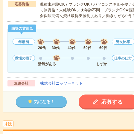
応募資格
職種未経験OK / ブランクOK / パソコンスキル不要 /
＼無資格＊未経験OK／★年齢不問・ブランクOK★履
会保険完備＼資格取得支援制度あり／働きながら0円
職場の雰囲気
年齢層
男女比率
20代
30代
40代
50代
60代
職場の様子
仕事の仕方
活気がある
しずか
株式会社ニッソーネット
派遣会社
応募する
気になる！
未読