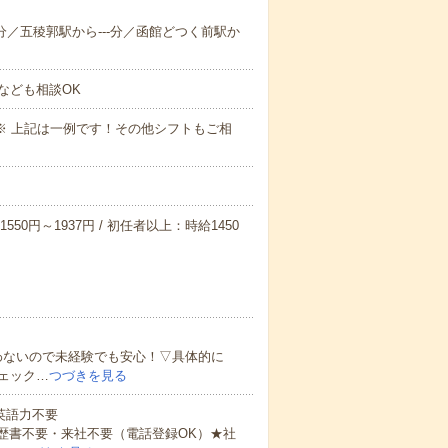
--分／五稜郭駅から---分／函館どつく前駅か
なども相談OK
～09:00※ 上記は一例です！その他シフトもご相
550円～1937円 / 初任者以上：時給1450
わないので未経験でも安心！▽具体的に
ェック…
つづきを見る
 英語力不要
歴書不要・来社不要（電話登録OK）★社