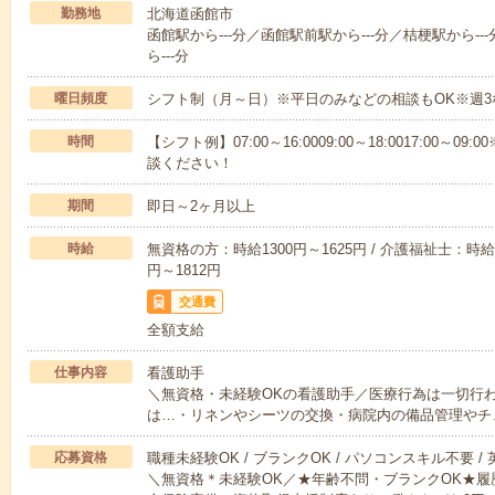
勤務地
北海道函館市
函館駅から---分／函館駅前駅から---分／桔梗駅から-
ら---分
曜日頻度
シフト制（月～日）※平日のみなどの相談もOK※週3
時間
【シフト例】07:00～16:0009:00～18:0017:00
談ください！
期間
即日～2ヶ月以上
時給
無資格の方：時給1300円～1625円 / 介護福祉士：時給1
円～1812円
交通費
全額支給
仕事内容
看護助手
＼無資格・未経験OKの看護助手／医療行為は一切行
は…・リネンやシーツの交換・病院内の備品管理やチ
応募資格
職種未経験OK / ブランクOK / パソコンスキル不要 /
＼無資格＊未経験OK／★年齢不問・ブランクOK★履