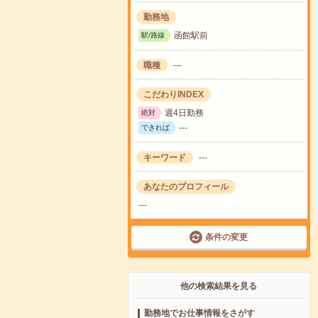
勤務地
函館駅前
駅/路線
職種
---
こだわりINDEX
週4日勤務
絶対
---
できれば
キーワード
---
あなたのプロフィール
---
条件の変更
他の検索結果を見る
勤務地でお仕事情報をさがす