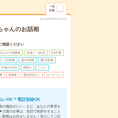
一括
応募
No.NISNHTRK-2SG18
あちゃんのお話相
ご相談ください
名以上の大量募集
友達と一緒OK
OA不要
2～3日勤務
週4日勤務
週5日勤務
午後のみOK
残業少
シフト
煙
派遣多
電話対応なし
ルーティン
いOK＊電話登録OK
人数の施設がいい」など、あなたの希望を
▼介護の仕事は、笑顔で挨拶をすること
い業務はお任せしません！安心してご応