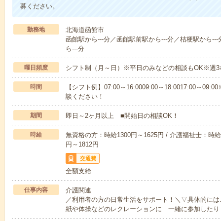
募ください。
勤務地
北海道函館市
函館駅から---分／函館駅前駅から---分／桔梗駅から-
ら---分
曜日頻度
シフト制（月～日）※平日のみなどの相談もOK※週3
時間
【シフト例】07:00～16:0009:00～18:0017:00
談ください！
期間
即日～2ヶ月以上 ■開始日の相談OK！
時給
無資格の方：時給1300円～1625円 / 介護福祉士：時給1
円～1812円
交通費
全額支給
仕事内容
介護関連
／利用者の方の日常生活をサポート！＼▽具体的には
紙や体操などのレクレーションに 一緒に参加したり