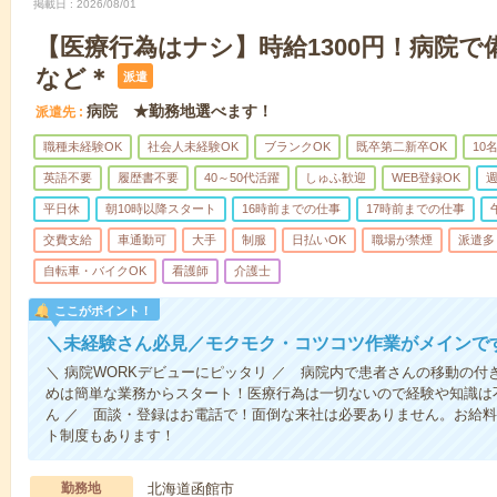
掲載日
2026/08/01
【医療行為はナシ】時給1300円！病院
など＊
派遣
病院 ★勤務地選べます！
派遣先
職種未経験OK
社会人未経験OK
ブランクOK
既卒第二新卒OK
10
英語不要
履歴書不要
40～50代活躍
しゅふ歓迎
WEB登録OK
週
平日休
朝10時以降スタート
16時前までの仕事
17時前までの仕事
交費支給
車通勤可
大手
制服
日払いOK
職場が禁煙
派遣多
自転車・バイクOK
看護師
介護士
ここがポイント！
＼未経験さん必見／モクモク・コツコツ作業がメインで
＼ 病院WORKデビューにピッタリ ／ 病院内で患者さんの移動の
めは簡単な業務からスタート！医療行為は一切ないので経験や知識は
ん ／ 面談・登録はお電話で！面倒な来社は必要ありません。お給料
ト制度もあります！
勤務地
北海道函館市