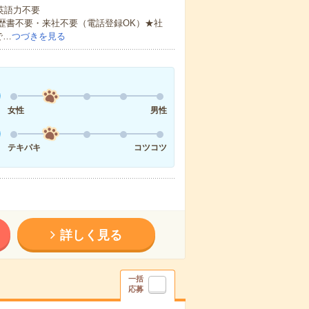
 英語力不要
歴書不要・来社不要（電話登録OK）★社
で…
つづきを見る
女性
男性
テキパキ
コツコツ
詳しく見る
一括
応募