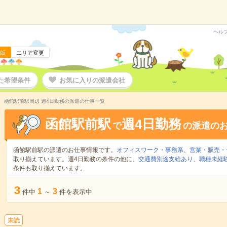
ヘル
版
エリア変更
た希望条件
お気に入りの派遣会社
函館駅前駅周辺 週4日勤務の派遣の仕事一覧
函館駅前駅
週4日勤務
で
の派遣の
函館駅前駅の派遣のお仕事情報です。
オフィスワーク・事務系
、
営業・販売・
取り揃えています。週4日勤務の条件の他に、
交通費別途支給あり
、
職種未経験
条件も取り揃えています。
3
1
3
件中
～
件を表示中
未読