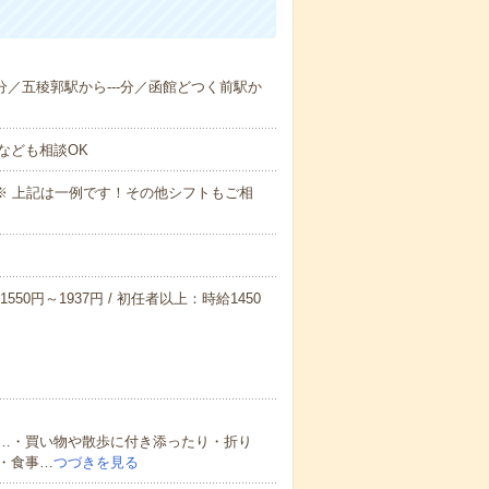
--分／五稜郭駅から---分／函館どつく前駅か
なども相談OK
～09:00※ 上記は一例です！その他シフトもご相
550円～1937円 / 初任者以上：時給1450
…・買い物や散歩に付き添ったり・折り
・食事…
つづきを見る