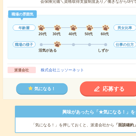
会保険完備＼資格取得支援制度あり／働きながら0円
職場の雰囲気
年齢層
男女比率
20代
30代
40代
50代
60代
職場の様子
仕事の仕方
活気がある
しずか
株式会社ニッソーネット
派遣会社
応募する
気になる！
興味があったら「★気になる！」を
「気になる！」を押しておくと、派遣会社から
「面談確約