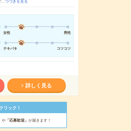
で…
つづきを見る
女性
男性
テキパキ
コツコツ
詳しく見る
クリック！
」
や
「応募歓迎」
が届きます！