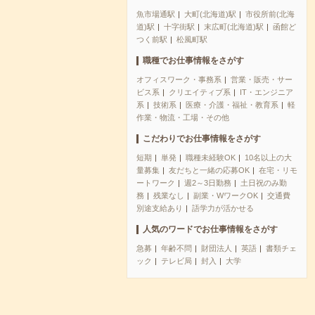
魚市場通駅
大町(北海道)駅
市役所前(北海
道)駅
十字街駅
末広町(北海道)駅
函館ど
つく前駅
松風町駅
職種でお仕事情報をさがす
オフィスワーク・事務系
営業・販売・サー
ビス系
クリエイティブ系
IT・エンジニア
系
技術系
医療・介護・福祉・教育系
軽
作業・物流・工場・その他
こだわりでお仕事情報をさがす
短期
単発
職種未経験OK
10名以上の大
量募集
友だちと一緒の応募OK
在宅・リモ
ートワーク
週2～3日勤務
土日祝のみ勤
務
残業なし
副業・WワークOK
交通費
別途支給あり
語学力が活かせる
人気のワードでお仕事情報をさがす
急募
年齢不問
財団法人
英語
書類チェ
ック
テレビ局
封入
大学