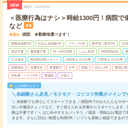
NEW
掲載日
2026/08/06
＜医療行為はナシ＞時給1300円！病院
など
派遣
病院 ★勤務地選べます！
派遣先
職種未経験OK
社会人未経験OK
ブランクOK
既卒第二新卒OK
10
英語不要
履歴書不要
40～50代活躍
しゅふ歓迎
WEB登録OK
週
土日祝休
朝10時以降スタート
16時前までの仕事
17時前までの仕事
医療福祉
交費支給
車通勤可
大手
制服
日払いOK
職場が禁
自転車・バイクOK
看護師
介護士
ここがポイント！
＼未経験さん必見／モクモク・コツコツ作業がメインで
＼ 未経験でも安心してスタートできる ／病院内でのかんたんなサポ
伝いや備品チェックなど、すぐ覚えられる作業からスタートします。
験は不要です！＼ はじめやすさもバッチリ ／面談・登録はお電話で
きます。さらに日払い制度も利用OK！シフトも柔軟に相談できるの