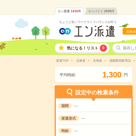
エン派遣
1416
件
エンバイト
2539
件
ちょうど良いワークライフバランスが叶う
北海道
気になる！リスト
0
保存し
派遣TOP
北海道
北海道
函館駅前駅周辺
,
1
3
0
0
平均時給:
円
設定中の検索条件
期間
---
派遣形式
---
時給
---