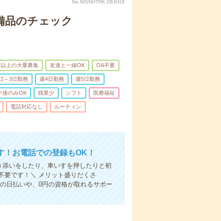
No.NISNHTRK-2BJH18
で備品のチェック
名以上の大量募集
友達と一緒OK
OA不要
2～3日勤務
週4日勤務
週5日勤務
午後のみOK
残業少
シフト
医療福祉
電話対応なし
ルーティン
す！お電話での登録もOK！
付き添いをしたり、車いすを押したりと初
不要です！＼ メリット盛りだくさ
の日払いや、0円の資格が取れるサポー