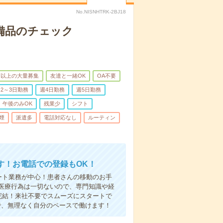
No.NISNHTRK-2BJ18
で備品のチェック
名以上の大量募集
友達と一緒OK
OA不要
2～3日勤務
週4日勤務
週5日勤務
午後のみOK
残業少
シフト
煙
派遣多
電話対応なし
ルーティン
す！お電話での登録もOK！
ート業務が中心！患者さんの移動のお手
医療行為は一切ないので、専門知識や経
完結！来社不要でスムーズにスタートで
で、無理なく自分のペースで働けます！