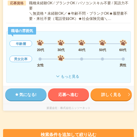
職種未経験OK / ブランクOK / パソコンスキル不要 / 英語力不
応募資格
要
＼無資格＊未経験OK／★年齢不問・ブランクOK★履歴書不
要・来社不要（電話登録OK）★社会保険完備＼…
職場の雰囲気
年齢層
20代
30代
40代
50代
60代
男女比率
女性
男性
もっと見る
気になる!
応募へ進む
詳しく見る
派遣会社
株式会社ニッソーネット
検索条件を追加して絞り込む