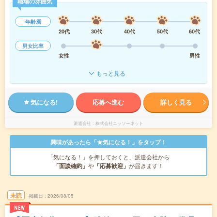
職場の雰囲気
年齢層
20代
30代
40代
50代
60代
男女比率
女性
男性
もっと見る
気になる!
応募へ進む
詳しく見る
派遣会社
株式会社ニッソーネット
興味があったら「★気になる！」をタップ！
「気になる！」を押しておくと、派遣会社から
「面談確約」
や
「応募歓迎」
が届きます！
未読
掲載日
2026/08/05
NEW