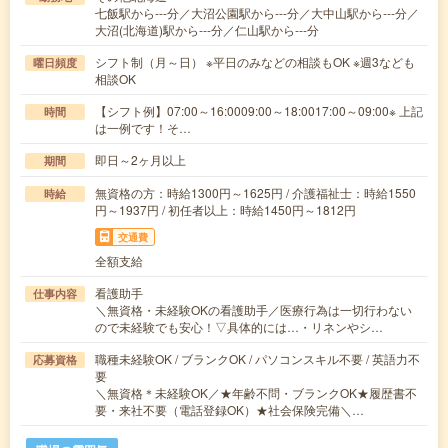
七飯駅から---分／大沼公園駅から---分／大中山駅から---分／
大沼(北海道)駅から---分／仁山駅から---分
シフト制（月～日） ※平日のみなどの相談もOK ※週3なども
曜日頻度
相談OK
【シフト例】07:00～16:0009:00～18:0017:00～09:00※ 上記
時間
は一例です！そ…
即日～2ヶ月以上
期間
無資格の方：時給1300円～1625円 / 介護福祉士：時給1550
時給
円～1937円 / 初任者以上：時給1450円～1812円
交通費
全額支給
看護助手
仕事内容
＼無資格・未経験OKの看護助手／医療行為は一切行わない
ので未経験でも安心！▽具体的には…・リネンやシ…
職種未経験OK / ブランクOK / パソコンスキル不要 / 英語力不
応募資格
要
＼無資格＊未経験OK／★年齢不問・ブランクOK★履歴書不
要・来社不要（電話登録OK）★社会保険完備＼…