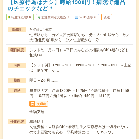
【医療行為はナシ】時給1300円！病院で備品
のチェックなど＊
職種未経験OK
交通費別途支給あり
WEB登録OK
派遣
その他北海道
勤務地
七飯駅から---分／大沼公園駅から---分／大中山駅から---分／
大沼(北海道)駅から---分／仁山駅から---分
シフト制（月～日） ※平日のみなどの相談もOK ※週3なども
曜日頻度
相談OK
【シフト例】07:00～16:0009:00～18:0017:00～09:00※ 上記
時間
は一例です！そ…
即日～2ヶ月以上
期間
無資格の方：時給1300円～1625円 / 介護福祉士：時給1550
時給
円～1937円 / 初任者以上：時給1450円～1812円
交通費
全額支給
看護助手
仕事内容
＼無資格・未経験OKの看護助手／医療行為は一切行わない
ので未経験でも安心！▽具体的には…・リネンやシ…