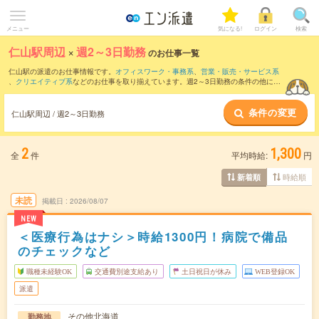
メニュー
気になる!
ログイン
検索
仁山駅周辺
×
週2～3日勤務
のお仕事一覧
仁山駅の派遣のお仕事情報です。
オフィスワーク・事務系
、
営業・販売・サービス系
、
クリエイティブ系
などのお仕事を取り揃えています。週2～3日勤務の条件の他に、
交通費別途支給あり
、
職種未経験OK
、
友だちと一緒の応募OK
などのこだわり条件も
取り揃えています。
条件の変更
仁山駅周辺 / 週2～3日勤務
2
1,300
全
件
平均時給:
円
時給順
新着順
未読
掲載日
2026/08/07
NEW
＜医療行為はナシ＞時給1300円！病院で備品
のチェックなど
職種未経験OK
交通費別途支給あり
土日祝日が休み
WEB登録OK
派遣
その他北海道
勤務地